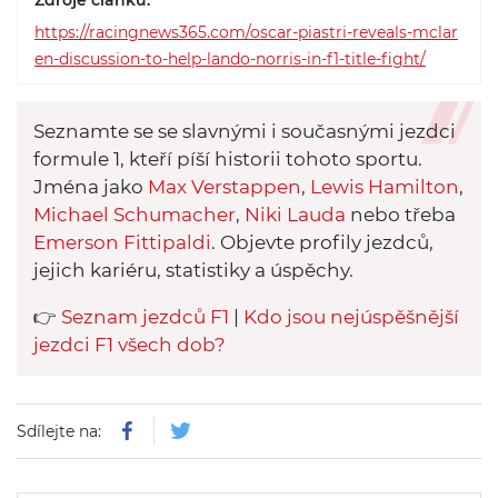
Zdroje článku:
https://racingnews365.com/oscar-piastri-reveals-mclar
en-discussion-to-help-lando-norris-in-f1-title-fight/
Seznamte se se slavnými i současnými jezdci
formule 1, kteří píší historii tohoto sportu.
Jména jako
Max Verstappen
,
Lewis Hamilton
,
Michael Schumacher
,
Niki Lauda
nebo třeba
Emerson Fittipaldi
. Objevte profily jezdců,
jejich kariéru, statistiky a úspěchy.
👉
Seznam jezdců F1
|
Kdo jsou nejúspěšnější
jezdci F1 všech dob?
Sdílejte na: