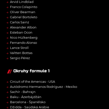
→
Arvid Lindblad
→
Franco Colapinto
→
Oliver Bearman
→
Gabriel Bortoleto
→
Carlos Sainz
→
Alexander Albon
→
Esteban Ocon
→
Nico Hülkenberg
→
Fernando Alonso
→
Lance Stroll
→
Valtteri Bottas
→
Sergio Pérez
Okruhy formule 1
→
Circuit of the Americas - USA
→
Autódromo Hermanos Rodríguez - Mexiko
→
Sachír - Bahrajn
→
Baku - Ázerbájdžán
→
Barcelona - Španělsko
→
Džidda - Saúdská Arábie