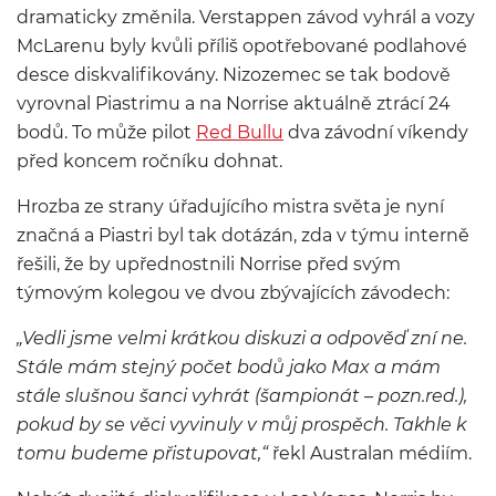
dramaticky změnila. Verstappen závod vyhrál a vozy
McLarenu byly kvůli příliš opotřebované podlahové
desce diskvalifikovány. Nizozemec se tak bodově
vyrovnal Piastrimu a na Norrise aktuálně ztrácí 24
bodů. To může pilot
Red Bullu
dva závodní víkendy
před koncem ročníku dohnat.
Hrozba ze strany úřadujícího mistra světa je nyní
značná a Piastri byl tak dotázán, zda v týmu interně
řešili, že by upřednostnili Norrise před svým
týmovým kolegou ve dvou zbývajících závodech:
„Vedli jsme velmi krátkou diskuzi a odpověď zní ne.
Stále mám stejný počet bodů jako Max a mám
stále slušnou šanci vyhrát (šampionát – pozn.red.),
pokud by se věci vyvinuly v můj prospěch. Takhle k
tomu budeme přistupovat,“
řekl Australan médiím.