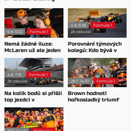
4.8. 6:58
Formule 1
6.8. 3:02
Formule 1
Ze zákulisí
Nemá žádné iluze:
Porovnání týmových
McLaren už ale jeden
kolegů: Kdo bývá v
návrat ze dna dokázal
sobotu nejrychlejší?
4.8. 7:51
Formule 1
Ze zákulisí
28.7. 14:37
Formule 1
Na kolik bodů si přišli
Brown hodnotí
top jezdci v
hořkosladký triumf
posledních 4
McLarenu v
závodech?
Maďarsku
27.7. 14:40
Formule 1