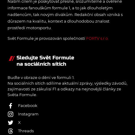
Naším cílem je poskytovat přesné, srozumitelné a ověřené
informace fanouškům formule 1, a to jak dlouholetým
nadšencům, tak novým divákům. Redakční obsah vzniká s
důrazem na kvalitu, kontext a dlouhodobou znalost
prostředí motorsportu.
Svět Formule je provozován společností
FORTV s.r.o.
Sledujte Svět Formule
na sociálních sítích
Buďte v obraze o dění ve formuli 1.
Na sociálních sítích sdílíme aktuální zprávy, výsledky závodů,
zajímavosti ze zákulisí F1 a odkazy na nejnovější články ze
Světa Formule.
Facebook
Instagram
X
Threads