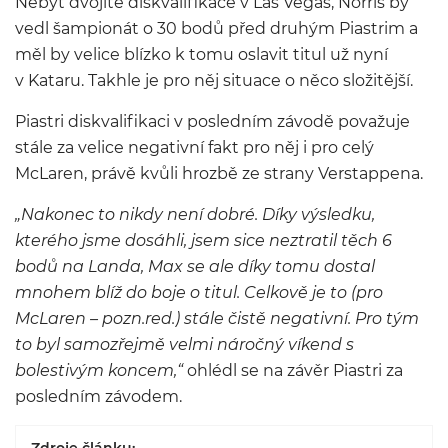
Nebýt dvojité diskvalifikace v Las Vegas, Norris by
vedl šampionát o 30 bodů před druhým Piastrim a
měl by velice blízko k tomu oslavit titul už nyní
v Kataru. Takhle je pro něj situace o něco složitější.
Piastri diskvalifikaci v posledním závodě považuje
stále za velice negativní fakt pro něj i pro celý
McLaren, právě kvůli hrozbě ze strany Verstappena.
„Nakonec to nikdy není dobré. Díky výsledku,
kterého jsme dosáhli, jsem sice neztratil těch 6
bodů na Landa, Max se ale díky tomu dostal
mnohem blíž do boje o titul. Celkově je to (pro
McLaren – pozn.red.) stále čistě negativní. Pro tým
to byl samozřejmě velmi náročný víkend s
bolestivým koncem,“
ohlédl se na závěr Piastri za
posledním závodem.