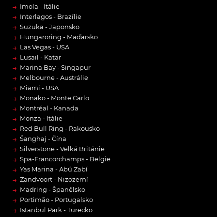
→
Imola - Itálie
→
Interlagos - Brazílie
→
Suzuka - Japonsko
→
Hungaroring - Maďarsko
→
Las Vegas - USA
→
Lusail - Katar
→
Marina Bay - Singapur
→
Melbourne - Austrálie
→
Miami - USA
→
Monako - Monte Carlo
→
Montréal - Kanada
→
Monza - Itálie
→
Red Bull Ring - Rakousko
→
Šanghaj - Čína
→
Silverstone - Velká Británie
→
Spa-Francorchamps - Belgie
→
Yas Marina - Abú Zabí
→
Zandvoort - Nizozemí
→
Madring - Španělsko
→
Portimão - Portugalsko
→
Istanbul Park - Turecko