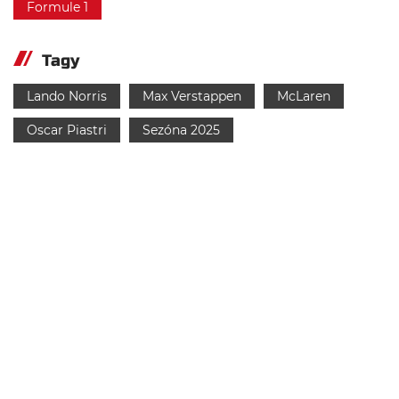
Formule 1
Tagy
Lando Norris
Max Verstappen
McLaren
Oscar Piastri
Sezóna 2025