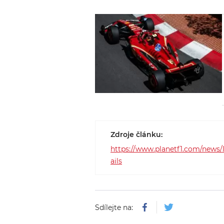
Zdroje článku:
https://www.planetf1.com/news/le
ails
Sdílejte na: