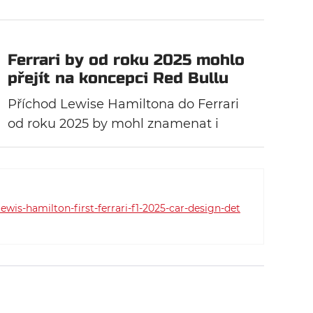
Ferrari by od roku 2025 mohlo
přejít na koncepci Red Bullu
Příchod Lewise Hamiltona do Ferrari
od roku 2025 by mohl znamenat i
změnu koncepce vozu. Italská stáj by
se mohla vydat podobnou cestou jako
Red Bull s předním zavěšením
využívající pull-rod.
wis-hamilton-first-ferrari-f1-2025-car-design-det