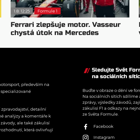
1.8. 12:25
Formule 1
Ferrari zlepšuje motor. Vasseur
chystá útok na Mercedes
Sledujte Svět Fo
na sociálních sítí
otorsport, především na
Buďte v obraze o dění ve for
í specializované
Na sociálních sítích sdílíme
zprávy, výsledky závodů, zaj
zákulisí F1 a odkazy na nejn
pravodajství, detailní
ze Světa Formule.
rné analýzy a komentáře k
ávody, ale také zákulisí
Facebook
rozhodnutí, která ovlivňují
Instagram