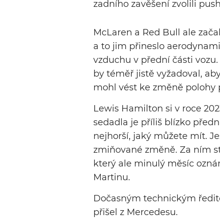
zadního zavěšení zvolili push
McLaren a Red Bull ale začali
a to jim přineslo aerodyna
vzduchu v přední části vozu
by téměř jistě vyžadoval, aby
mohl vést ke změně polohy 
Lewis Hamilton si v roce 202
sedadla je příliš blízko před
nejhorší, jaký můžete mít. Je
zmiňované změně. Za ním stál
který ale minulý měsíc oznám
Martinu.
Dočasným technickým ředitel
přišel z Mercedesu.