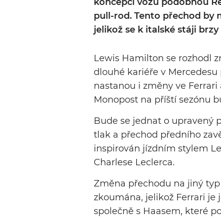
koncepci vozu podobnou Red
pull-rod. Tento přechod by 
jelikož se k italské stáji brzy 
Lewis Hamilton se rozhodl z
dlouhé kariéře v Mercedesu 
nastanou i změny ve Ferrari a
Monopost na příští sezónu b
Bude se jednat o upravený 
tlak a přechod předního zavě
inspirován jízdním stylem L
Charlese Leclerca.
Změna přechodu na jiný typ
zkoumána, jelikož Ferrari je
společně s Haasem, které pou