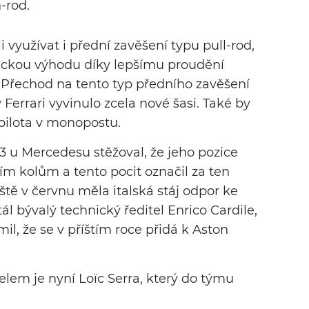
-rod.
 využívat i přední zavěšení typu pull-rod,
mickou výhodu díky lepšímu proudění
. Přechod na tento typ předního zavěšení
 Ferrari vyvinulo zcela nové šasi. Také by
pilota v monopostu.
3 u Mercedesu stěžoval, že jeho pozice
ním kolům a tento pocit označil za ten
ště v červnu měla italská stáj odpor ke
 bývalý technický ředitel Enrico Cardile,
il, že se v příštím roce přidá k Aston
em je nyní Loïc Serra, který do týmu