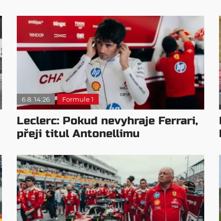
6.8. 14:26
Formule 1
Leclerc: Pokud nevyhraje Ferrari,
přeji titul Antonellimu