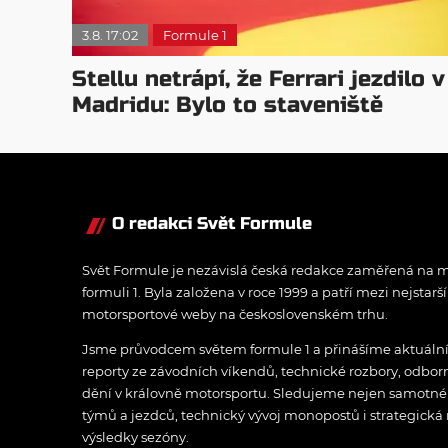
3.8. 17:02
Formule 1
Stellu netrápí, že Ferrari jezdilo v
Madridu: Bylo to staveniště
O redakci Svět Formule
Svět Formule je nezávislá česká redakce zaměřená na m
formuli 1. Byla založena v roce 1999 a patří mezi nejstarš
motorsportové weby na československém trhu.
Jsme průvodcem světem formule 1 a přinášíme aktuální z
reporty ze závodních víkendů, technické rozbory, odbo
dění v královně motorsportu. Sledujeme nejen samotné z
týmů a jezdců, technický vývoj monopostů i strategická 
výsledky sezóny.