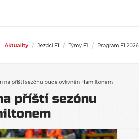
Aktuality
Jezdci F1
Týmy F1
Program F1 2026
i na příští sezónu bude ovlivněn Hamiltonem
a příští sezónu
miltonem