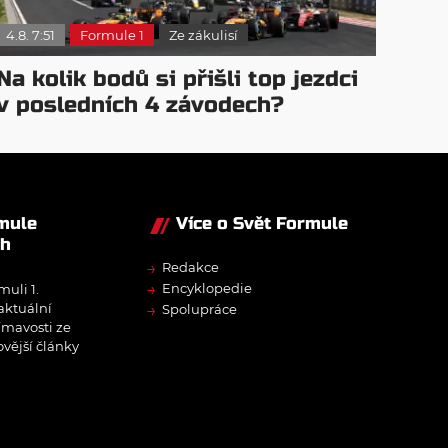
4.8. 7:51
Formule 1
Ze zákulisí
Na kolik bodů si přišli top jezdci
v posledních 4 závodech?
rmule
Více o Svět Formule
ch
→
Redakce
→
Encyklopedie
muli 1.
→
 aktuální
Spolupráce
ímavosti ze
ovější články