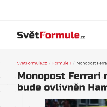
SvětFormule.cz
/
Formule 1
/
Monopost Ferrar
Monopost Ferrari n
bude ovlivněn Ha