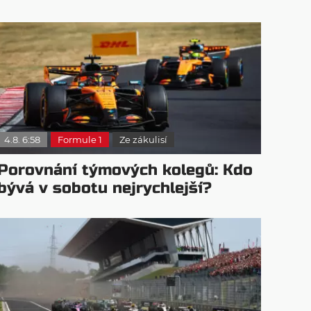
4.8. 6:58
Formule 1
Ze zákulisí
Porovnání týmových kolegů: Kdo
bývá v sobotu nejrychlejší?