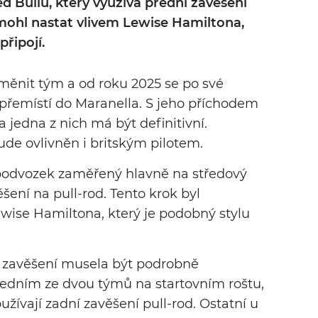
 Bullu, který využívá přední zavěšení
mohl nastat vlivem Lewise Hamiltona,
připojí.
měnit tým a od roku 2025 se po své
přemístí do Maranella. S jeho příchodem
 jedna z nich má být definitivní.
ude ovlivněn i britským pilotem.
podvozek zaměřený hlavně na středový
šení na pull-rod. Tento krok byl
ewise Hamiltona, který je podobný stylu
 zavěšení musela být podrobně
 jedním ze dvou týmů na startovním roštu,
žívají zadní zavěšení pull-rod. Ostatní u