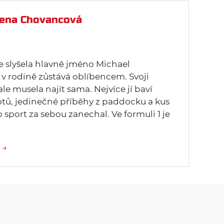
ena Chovancová
ze slyšela hlavně jméno Michael
v rodině zůstává oblíbencem. Svoji
 ale musela najít sama. Nejvíce jí baví
lotů, jedinečné příběhy z paddocku a kus
o sport za sebou zanechal. Ve formuli 1 je
 →