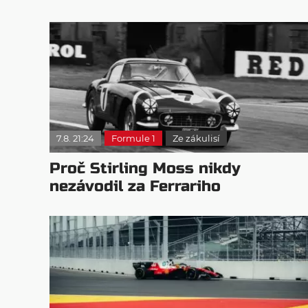
7.8. 21:24
Formule 1
Ze zákulisí
Proč Stirling Moss nikdy
nezávodil za Ferrariho