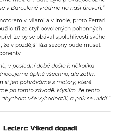
 se v Barceloně vrátíme na naši úroveň.“
motorem v Miami a v Imole, proto Ferrari
užilo tři ze čtyř povolených pohonných
řel, že by se obával spolehlivosti svého
, že v pozdější fázi sezóny bude muset
ponenty.
 v poslední době došlo k několika
ocujeme úplně všechno, ale zatím
si jen pohráváme s motory, které
me po tomto závodě. Myslím, že tento
 abychom vše vyhodnotili, a pak se uvidí.“
Leclerc: Víkend dopadl