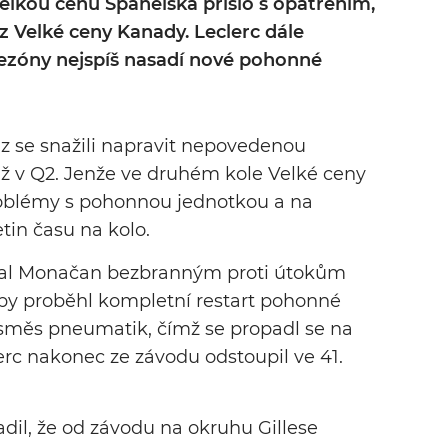
lkou cenu Španělska přišlo s opatřením,
z Velké ceny Kanady. Leclerc dále
 sezóny nejspíš nasadí nové pohonné
nz se snažili napravit nepovedenou
 už v Q2. Jenže ve druhém kole Velké ceny
roblémy s pohonnou jednotkou a na
tin času na kolo.
 stal Monačan bezbranným proti útokům
aby proběhl kompletní restart pohonné
 směs pneumatik, čímž se propadl se na
erc nakonec ze závodu odstoupil ve 41.
adil, že od závodu na okruhu Gillese