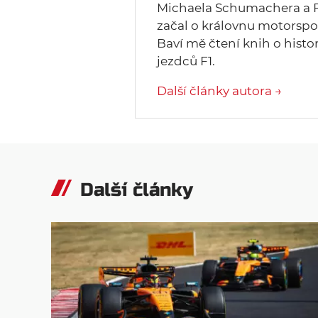
Michaela Schumachera a F
začal o královnu motorspo
Baví mě čtení knih o histo
jezdců F1.
Další články autora →
Další články