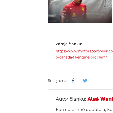
Zdroje článku:
https://www.motorsportweek.com/
o-canada-f1-engine-problem/
Sdílejte na:
Aleš Wen
Autor článku:
Formule 1 mě upoutala, kd