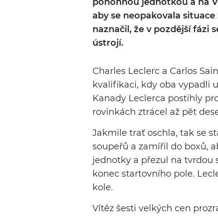
pohonnou jednotkou a na Ve
aby se neopakovala situace 
naznačil, že v pozdější fázi
ústrojí.
Charles Leclerc a Carlos Sai
kvalifikaci, kdy oba vypadli
Kanady Leclerca postihly p
rovinkách ztrácel až pět dese
Jakmile trať oschla, tak se
soupeřů a zamířil do boxů, 
jednotky a přezul na tvrdou
konec startovního pole. Lecl
kole.
Vítěz šesti velkých cen prozr