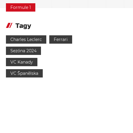
Formule 1
Tagy
Charles Leclerc
Ferrari
Sezóna 2024
VC Kanady
VC Španělska