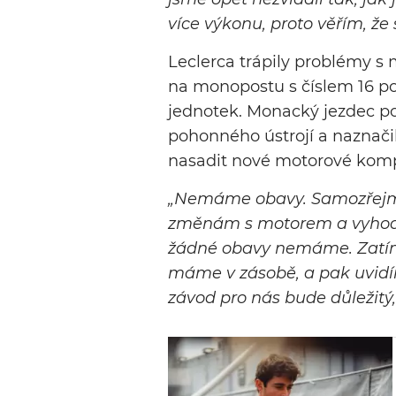
více výkonu, proto věřím, že
Leclerca trápily problémy s 
na monopostu s číslem 16 po
jednotek. Monacký jezdec pop
pohonného ústrojí a naznačil
nasadit nové motorové kom
„Nemáme obavy. Samozřejmě,
změnám s motorem a vyhodn
žádné obavy nemáme. Zatím 
máme v zásobě, a pak uvidí
závod pro nás bude důležitý,