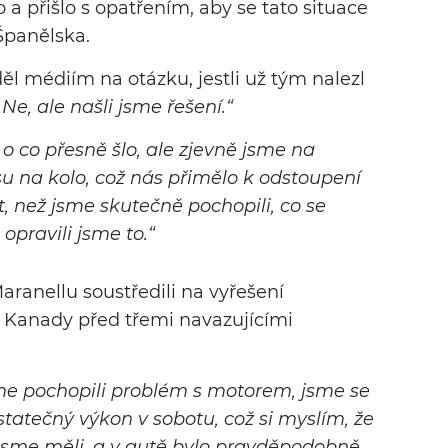
 a přišlo s opatřením, aby se tato situace
Španělska.
l médiím na otázku, jestli už tým nalezl
„Ne, ale našli jsme řešení.“
o co přesně šlo, ale zjevně jsme na
su na kolo, což nás přimělo k odstoupení
t, než jsme skutečně pochopili, co se
 opravili jsme to.“
 Maranellu soustředili na vyřešení
Kanady před třemi navazujícími
me pochopili problém s motorem, jsme se
tatečný výkon v sobotu, což si myslím, že
k jsme měli, a v autě bylo pravděpodobně