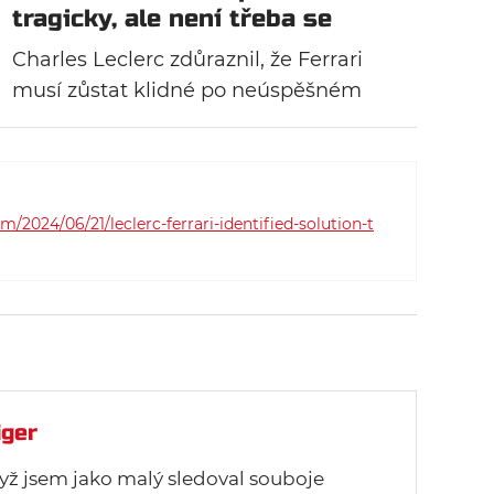
tragicky, ale není třeba se
hroutit
Charles Leclerc zdůraznil, že Ferrari
musí zůstat klidné po neúspěšném
závodě v Kanadě, kde oba vozy
nedokončily. Sainz odstoupil, protože
kvůli vlastní chybě boural a Leclerc
kvůli závadě na motoru.
2024/06/21/leclerc-ferrari-identified-solution-t
iger
yž jsem jako malý sledoval souboje