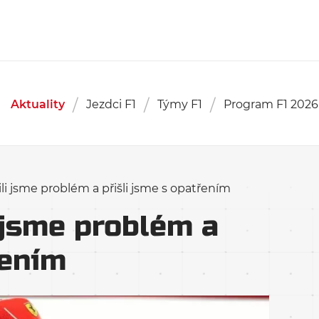
Aktuality
Jezdci F1
Týmy F1
Program F1 2026
li jsme problém a přišli jsme s opatřením
 jsme problém a
řením