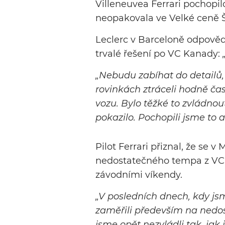
Villeneuvea Ferrari pochopilo
neopakovala ve Velké ceně 
Leclerc v Barceloně odpovědě
trvalé řešení po VC Kanady:
„Nebudu zabíhat do detailů, 
rovinkách ztráceli hodně ča
vozu. Bylo těžké to zvládnou
pokazilo. Pochopili jsme to a
Pilot Ferrari přiznal, že se v
nedostatečného tempa z VC 
závodními víkendy.
„V posledních dnech, kdy js
zaměřili především na nedos
jsme opět nezvládli tak, ja