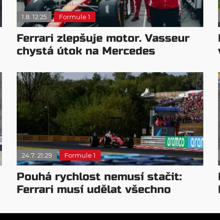
1.8. 12:25
Formule 1
Ferrari zlepšuje motor. Vasseur
chystá útok na Mercedes
24.7. 21:29
Formule 1
Pouhá rychlost nemusí stačit:
Ferrari musí udělat všechno
správně