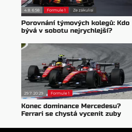
4.8. 6:58
Formule 1
Ze zákulisí
Porovnání týmových kolegů: Kdo
bývá v sobotu nejrychlejší?
29.7. 20:29
Formule 1
Konec dominance Mercedesu?
Ferrari se chystá vycenit zuby