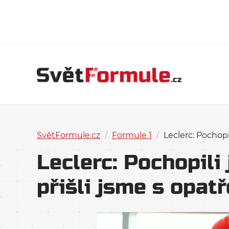
SvětFormule.cz
/
Formule 1
/
Leclerc: Pochopi
Leclerc: Pochopili
přišli jsme s opat