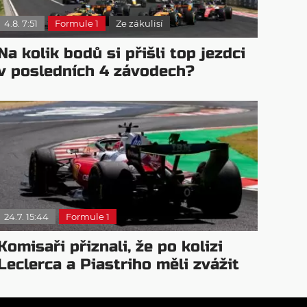
4.8. 7:51
Formule 1
Ze zákulisí
Na kolik bodů si přišli top jezdci
v posledních 4 závodech?
24.7. 15:44
Formule 1
Komisaři přiznali, že po kolizi
Leclerca a Piastriho měli zvážit
trest