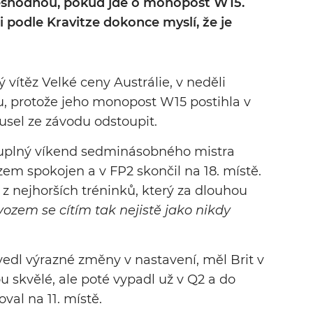
neshodnou, pokud jde o monopost W15.
 podle Kravitze dokonce myslí, že je
vítěz Velké ceny Austrálie, v neděli
u, protože jeho monopost W15 postihla v
usel ze závodu odstoupit.
oruplný víkend sedminásobného mistra
zem spokojen a v FP2 skončil na 18. místě.
 z nejhorších tréninků, který za dlouhou
vozem se cítím tak nejistě jako nikdy
edl výrazné změny v nastavení, měl Brit v
u skvělé, ale poté vypadl už v Q2 a do
val na 11. místě.