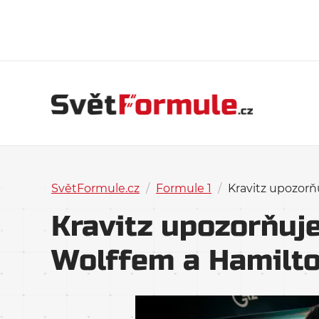
SvětFormule.cz
/
Formule 1
/
Kravitz upozor
Kravitz upozorňuj
Wolffem a Hamilt