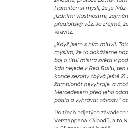
zvládne, protože Lewis Hami
Hamilton si myslí, že je (vůz 
jízdními vlastnostmi, zejmén
předloňský vůz. Je zřejmé, ž
Kravitz.
„Když jsem s ním mluvil, Toto 
myslím, že to dokážeme napra
boj o titul mistra světa v po
kdo nejede v Red Bullu, ten l
konce sezony zbývá ještě 21
šampionát nevyhraje, a možn
Mercedesem před jeho odcho
pódia a vyhrávat závody,“
do
Po třech odjetých závodech
Verstappena 43 bodů, a to N