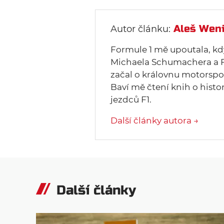
Aleš Wen
Autor článku:
Formule 1 mě upoutala, kd
Michaela Schumachera a F
začal o královnu motorspo
Baví mě čtení knih o histo
jezdců F1.
Další články autora →
Další články