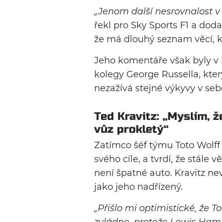
„Jenom další nesrovnalost v 
řekl pro Sky Sports F1 a dodal
že má dlouhý seznam věcí, kt
Jeho komentáře však byly v 
kolegy George Russella, který
nezažívá stejné výkyvy v se
Ted Kravitz: „Myslím, ž
vůz prokletý“
Zatímco šéf týmu Toto Wolff
svého cíle, a tvrdí, že stále v
není špatné auto. Kravitz nev
jako jeho nadřízený.
„Přišlo mi optimistické, že To