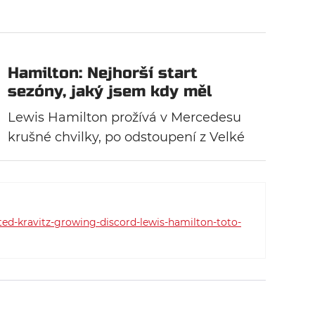
Hamilton: Nejhorší start
sezóny, jaký jsem kdy měl
Lewis Hamilton prožívá v Mercedesu
krušné chvilky, po odstoupení z Velké
ceny Austrálie se svěřil novinářům, že
jde určitě o jeho nejhorší začátek
sezóny v celé jeho dosavadní kariéře.
ed-kravitz-growing-discord-lewis-hamilton-toto-