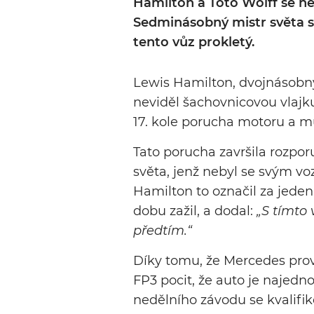
Hamilton a Toto Wolff se 
Sedminásobný mistr světa si
tento vůz prokletý.
Lewis Hamilton, dvojnásobný 
neviděl šachovnicovou vlajk
17. kole porucha motoru a m
Tato porucha završila rozp
světa, jenž nebyl se svým vo
Hamilton to označil za jeden
dobu zažil, a dodal:
„S tímto 
předtím.“
Díky tomu, že Mercedes prov
FP3 pocit, že auto je najedno
nedělního závodu se kvalifiko