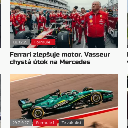
1.8. 12:25
Formule 1
Ferrari zlepšuje motor. Vasseur
chystá útok na Mercedes
29.7. 9:27
Formule 1
Ze zákulisí