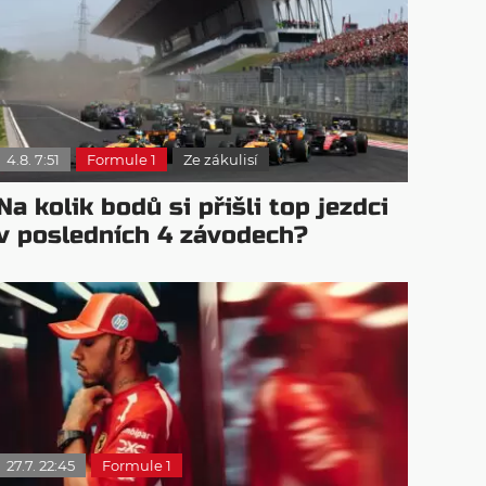
4.8. 7:51
Formule 1
Ze zákulisí
Na kolik bodů si přišli top jezdci
v posledních 4 závodech?
27.7. 22:45
Formule 1