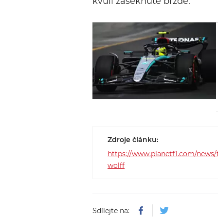
kvůli zaseknuté brzdě.
Zdroje článku:
https://www.planetf1.com/news/t
wolff
Sdílejte na: