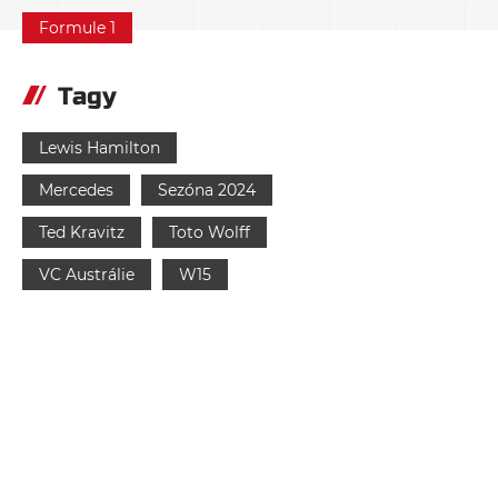
Formule 1
Tagy
Lewis Hamilton
Mercedes
Sezóna 2024
Ted Kravitz
Toto Wolff
VC Austrálie
W15