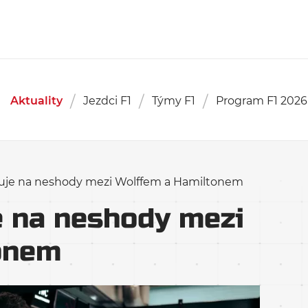
Aktuality
Jezdci F1
Týmy F1
Program F1 2026
ňuje na neshody mezi Wolffem a Hamiltonem
e na neshody mezi
onem