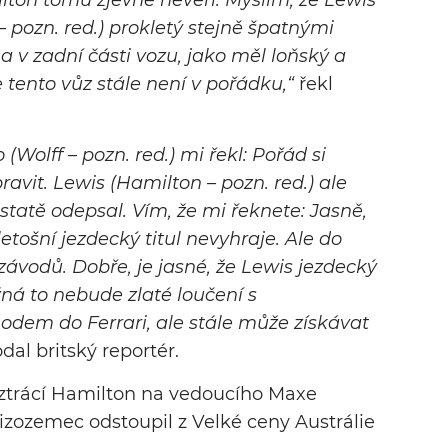
lton tomu zjevně nevěří. Myslím, že Lewis
– pozn.
red.) prokletý stejně špatnými
a v zadní části vozu, jako měl loňský a
e tento vůz stále není v pořádku,“
řekl
(Wolff – pozn. red.) mi řekl: Pořád si
vit. Lewis (Hamilton – pozn. red.) ale
dstatě odepsal. Vím, že mi řeknete: Jasně,
etošní jezdecký titul nevyhraje. Ale do
 závodů.
Dobře, je jasné, že Lewis jezdecký
á to nebude zlaté loučení s
dem do Ferrari, ale stále může získávat
dal britský reportér.
 ztrácí Hamilton na vedoucího Maxe
izozemec odstoupil z Velké ceny Austrálie