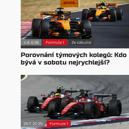
4.8. 6:58
Formule 1
Ze zákulisí
Porovnání týmových kolegů: Kdo
bývá v sobotu nejrychlejší?
29.7. 20:29
Formule 1