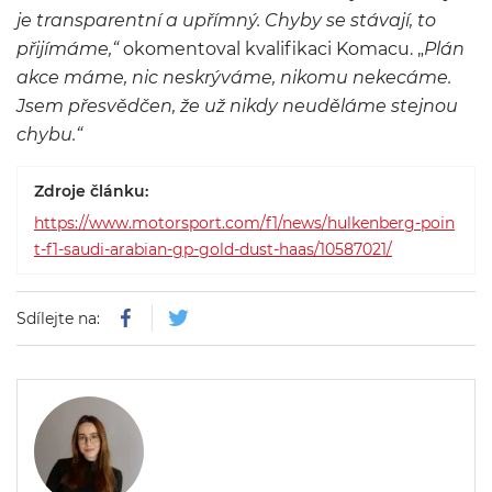
je transparentní a upřímný. Chyby se stávají, to
přijímáme,“
okomentoval kvalifikaci Komacu. „
Plán
akce máme, nic neskrýváme, nikomu nekecáme.
Jsem přesvědčen, že už nikdy neuděláme stejnou
chybu.“
Zdroje článku:
https://www.motorsport.com/f1/news/hulkenberg-poin
t-f1-saudi-arabian-gp-gold-dust-haas/10587021/
Sdílejte na: