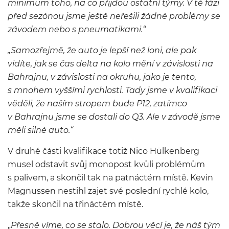
minimum toho, na co přijdou ostatní týmy. V té fázi
před sezónou jsme ještě neřešili žádné problémy se
závodem nebo s pneumatikami.“
„Samozřejmě, že auto je lepší než loni, ale pak
vidíte, jak se čas delta na kolo mění v závislosti na
Bahrajnu, v závislosti na okruhu, jako je tento,
s mnohem vyššími rychlosti. Tady jsme v kvalifikaci
věděli, že naším stropem bude P12, zatímco
v Bahrajnu jsme se dostali do Q3. Ale v závodě jsme
měli silné auto.“
V druhé části kvalifikace totiž Nico Hülkenberg
musel odstavit svůj monopost kvůli problémům
s palivem, a skončil tak na patnáctém místě. Kevin
Magnussen nestihl zajet své poslední rychlé kolo,
takže skončil na třináctém místě.
„
Přesně víme, co se stalo. Dobrou věcí je, že náš tým