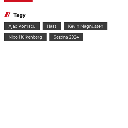
Tagy
Ajao Komacu
Haas
Kevin Magnussen
Nico Hülkenberg
Sezóna 2024