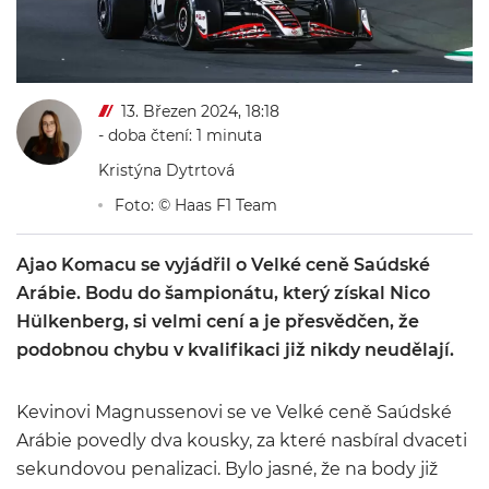
13. Březen 2024, 18:18
- doba čtení: 1 minuta
Kristýna Dytrtová
Foto: © Haas F1 Team
Ajao Komacu se vyjádřil o Velké ceně Saúdské
Arábie. Bodu do šampionátu, který získal Nico
Hülkenberg, si velmi cení a je přesvědčen, že
podobnou chybu v kvalifikaci již nikdy neudělají.
Kevinovi Magnussenovi se ve Velké ceně Saúdské
Arábie povedly dva kousky, za které nasbíral dvaceti
sekundovou penalizaci. Bylo jasné, že na body již