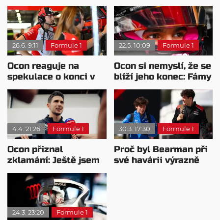
26.6. 9:11
Formule 1
22.5. 10:09
Formule 1
Ocon reaguje na
Ocon si nemyslí, že se
spekulace o konci v
blíží jeho konec: Fámy
Haasu
označil za nesmysl
4.4. 21:26
Formule 1
30.3. 17:30
Formule 1
Ocon přiznal
Proč byl Bearman při
zklamání: Ještě jsem
své havárii výrazně
nenaplnil svá
rychlejší než
očekávání
Colapinto
24.3. 23:20
Formule 1