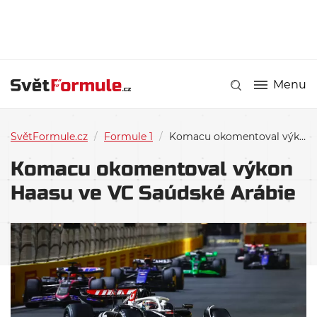
Menu
SvětFormule.cz
/
Formule 1
/
Komacu okomentoval výkon Haasu ve VC Saúdské Arábie
Komacu okomentoval výkon
Haasu ve VC Saúdské Arábie