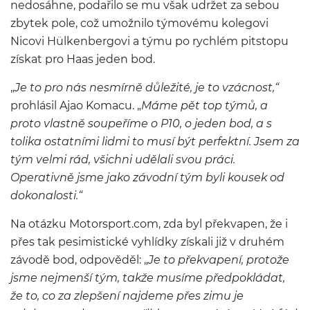
nedosáhne, podařilo se mu však udržet za sebou
zbytek pole, což umožnilo týmovému kolegovi
Nicovi Hülkenbergovi a týmu po rychlém pitstopu
získat pro Haas jeden bod.
„
Je to pro nás nesmírně důležité, je to vzácnost,“
prohlásil Ajao Komacu. „
Máme pět top týmů, a
proto vlastně soupeříme o P10, o jeden bod, a s
tolika ostatními lidmi to musí být perfektní. Jsem za
tým velmi rád, všichni udělali svou práci.
Operativně jsme jako závodní tým byli kousek od
dokonalosti.“
Na otázku Motorsport.com, zda byl překvapen, že i
přes tak pesimistické vyhlídky získali již v druhém
závodě bod, odpověděl: „
Je to překvapení, protože
jsme nejmenší tým, takže musíme předpokládat,
že to, co za zlepšení najdeme přes zimu je