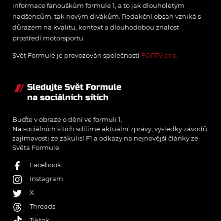
informace fanouškům formule 1, a to jak dlouholetým
nadšencům, tak novým divákům. Redakční obsah vzniká s
důrazem na kvalitu, kontext a dlouhodobou znalost
prostředí motorsportu.
Svět Formule je provozován společností
FORTV s.r.o.
Sledujte Svět Formule
na sociálních sítích
Buďte v obraze o dění ve formuli 1.
Na sociálních sítích sdílíme aktuální zprávy, výsledky závodů,
zajímavosti ze zákulisí F1 a odkazy na nejnovější články ze
Světa Formule.
Facebook
Instagram
X
Threads
Tiktok