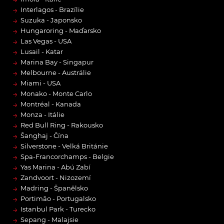
→
Interlagos - Brazílie
→
Suzuka - Japonsko
→
Hungaroring - Maďarsko
→
Las Vegas - USA
→
Lusail - Katar
→
Marina Bay - Singapur
→
Melbourne - Austrálie
→
Miami - USA
→
Monako - Monte Carlo
→
Montréal - Kanada
→
Monza - Itálie
→
Red Bull Ring - Rakousko
→
Šanghaj - Čína
→
Silverstone - Velká Británie
→
Spa-Francorchamps - Belgie
→
Yas Marina - Abú Zabí
→
Zandvoort - Nizozemí
→
Madring - Španělsko
→
Portimão - Portugalsko
→
Istanbul Park - Turecko
→
Sepang - Malajsie