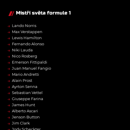
Mistři světa formule 1
→
Lando Norris
→
Max Verstappen
→
Lewis Hamilton
→
Fernando Alonso
→
Niki Lauda
→
Nico Rosberg
→
Emerson Fittipaldi
→
Juan Manuel Fangio
→
Mario Andretti
→
Alain Prost
→
Ayrton Senna
→
Sebastian Vettel
→
Giuseppe Farina
→
James Hunt
→
Alberto Ascari
→
Jenson Button
→
Jim Clark
→
Jody Scheckter