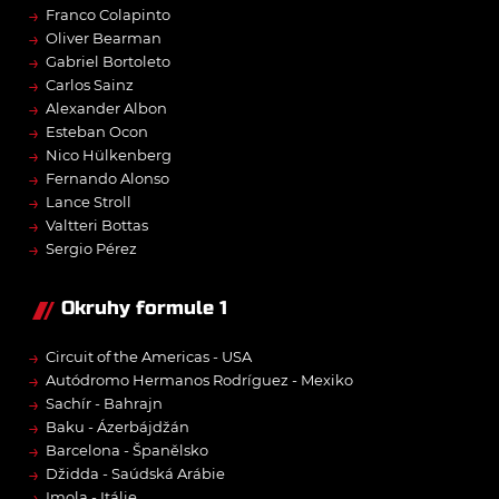
→
Franco Colapinto
→
Oliver Bearman
→
Gabriel Bortoleto
→
Carlos Sainz
→
Alexander Albon
→
Esteban Ocon
→
Nico Hülkenberg
→
Fernando Alonso
→
Lance Stroll
→
Valtteri Bottas
→
Sergio Pérez
Okruhy formule 1
→
Circuit of the Americas - USA
→
Autódromo Hermanos Rodríguez - Mexiko
→
Sachír - Bahrajn
→
Baku - Ázerbájdžán
→
Barcelona - Španělsko
→
Džidda - Saúdská Arábie
→
Imola - Itálie