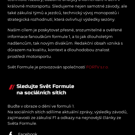
královně motorsportu. Sledujeme nejen samotné závody, ale
také zákulisí týmů a jezdců, technický vývoj monopostů i
strategická rozhodnutí, která ovlivňují výsledky sezóny.
Naším cílem je poskytovat přesné, srozumitelné a ověřené
informace fanouškům formule 1, a to jak dlouholetým
nadšencům, tak novým divákům. Redakční obsah vzniká s
důrazem na kvalitu, kontext a dlouhodobou znalost
prostředí motorsportu.
Svět Formule je provozován společností
FORTV s.r.o.
Sledujte Svět Formule
na sociálních sítích
Buďte v obraze o dění ve formuli 1.
Na sociálních sítích sdílíme aktuální zprávy, výsledky závodů,
zajímavosti ze zákulisí F1 a odkazy na nejnovější články ze
Světa Formule.
Facebook