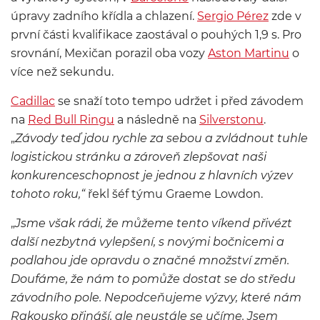
úpravy zadního křídla a chlazení.
Sergio Pérez
zde v
první části kvalifikace zaostával o pouhých 1,9 s. Pro
srovnání, Mexičan porazil oba vozy
Aston Martinu
o
více než sekundu.
Cadillac
se snaží toto tempo udržet i před závodem
na
Red Bull Ringu
a následně na
Silverstonu
.
„
Závody teď jdou rychle za sebou a zvládnout tuhle
logistickou stránku a zároveň zlepšovat naši
konkurenceschopnost je jednou z hlavních výzev
tohoto roku,“
řekl šéf týmu Graeme Lowdon.
„
Jsme však rádi, že můžeme tento víkend přivézt
další nezbytná vylepšení, s novými bočnicemi a
podlahou jde opravdu o značné množství změn.
Doufáme, že nám to pomůže dostat se do středu
závodního pole.
Nepodceňujeme výzvy, které nám
Rakousko přináší, ale neustále se učíme. Jsem