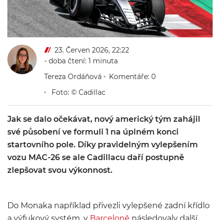
23. Červen 2026, 22:22
- doba čtení: 1 minuta
Tereza Ordáňová
Komentáře: 0
Foto: © Cadillac
Jak se dalo očekávat, nový americký tým zahájil
své působení ve formuli 1 na úplném konci
startovního pole. Díky pravidelným vylepšením
vozu MAC-26 se ale Cadillacu daří postupně
zlepšovat svou výkonnost.
Do Monaka například přivezli vylepšené zadní křídlo
a výfukový systém, v
Barceloně
následovaly další