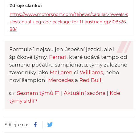
Zdroje článku:
https://www.motorsport.com/f1/news/cadillac-reveals-s
ubstantial-upgrade-package-for-f1-austrian-gp/108326
88/
Formule 1 nejsou jen úspěšní jezdci, ale i
špičkové týmy.
Ferrari
, které udává tempo od
samého počátku šampionátu, týmy založené
závodníky jako
McLaren
či
Williams
, nebo
noví šampioni
Mercedes
a
Red Bull
.
👉
Seznam týmů F1
|
Aktuální sezóna
|
Kde
týmy sídlí?
Sdílejte na: