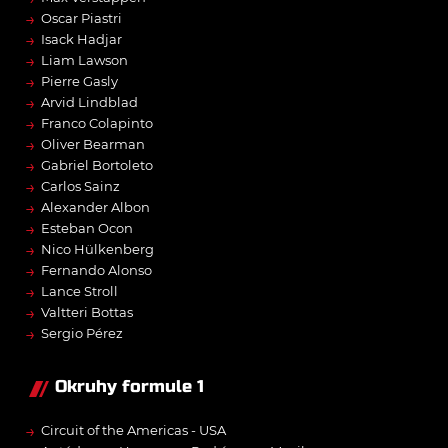
→
Oscar Piastri
→
Isack Hadjar
→
Liam Lawson
→
Pierre Gasly
→
Arvid Lindblad
→
Franco Colapinto
→
Oliver Bearman
→
Gabriel Bortoleto
→
Carlos Sainz
→
Alexander Albon
→
Esteban Ocon
→
Nico Hülkenberg
→
Fernando Alonso
→
Lance Stroll
→
Valtteri Bottas
→
Sergio Pérez
Okruhy formule 1
→
Circuit of the Americas - USA