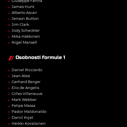
→
Giuseppe Farina
→
James Hunt
→
Alberto Ascari
→
Jenson Button
→
Jim Clark
→
Jody Scheckter
→
Mika Häkkinen
→
Nigel Mansell
Osobnosti formule 1
→
Daniel Ricciardo
→
Jean Alesi
→
Gerhard Berger
→
Elio de Angelis
→
Gilles Villeneuve
→
Mark Webber
→
Felipe Massa
→
Pastor Maldonaldo
→
Daniil Kvjat
→
Heikki Kovalainen