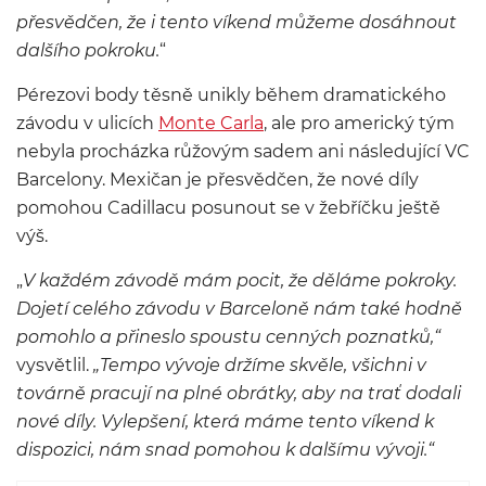
přesvědčen, že i tento víkend můžeme dosáhnout
dalšího pokroku.
“
Pérezovi body těsně unikly během dramatického
závodu v ulicích
Monte Carla
, ale pro americký tým
nebyla procházka růžovým sadem ani následující VC
Barcelony. Mexičan je přesvědčen, že nové díly
pomohou Cadillacu posunout se v žebříčku ještě
výš.
„
V každém závodě mám pocit, že děláme pokroky.
Dojetí celého závodu v Barceloně nám také hodně
pomohlo a přineslo spoustu cenných poznatků,“
vysvětlil.
„Tempo vývoje držíme skvěle, všichni v
továrně pracují na plné obrátky, aby na trať dodali
nové díly. Vylepšení, která máme tento víkend k
dispozici, nám snad pomohou k dalšímu vývoji.“