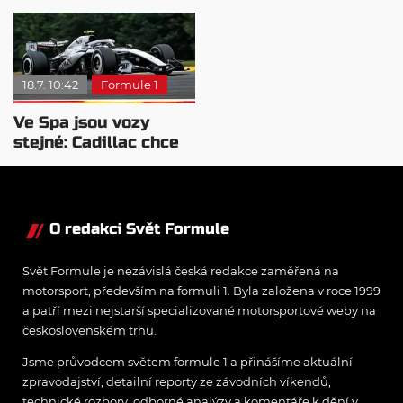
Martinu se stala
Cadillacu
hrozba
18.7. 10:42
Formule 1
Ve Spa jsou vozy
stejné: Cadillac chce
posouvat hranice
O redakci Svět Formule
Svět Formule je nezávislá česká redakce zaměřená na
motorsport, především na formuli 1. Byla založena v roce 1999
a patří mezi nejstarší specializované motorsportové weby na
československém trhu.
Jsme průvodcem světem formule 1 a přinášíme aktuální
zpravodajství, detailní reporty ze závodních víkendů,
technické rozbory, odborné analýzy a komentáře k dění v