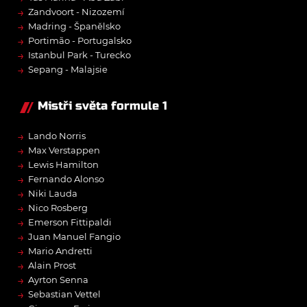
→
Zandvoort - Nizozemí
→
Madring - Španělsko
→
Portimão - Portugalsko
→
Istanbul Park - Turecko
→
Sepang - Malajsie
Mistři světa formule 1
→
Lando Norris
→
Max Verstappen
→
Lewis Hamilton
→
Fernando Alonso
→
Niki Lauda
→
Nico Rosberg
→
Emerson Fittipaldi
→
Juan Manuel Fangio
→
Mario Andretti
→
Alain Prost
→
Ayrton Senna
→
Sebastian Vettel