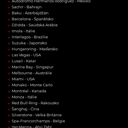
→
Autódromo Hermanos Rodríguez - Mexiko
→
Sachír - Bahrajn
→
Baku - Ázerbájdžán
→
Barcelona - Španělsko
→
Džidda - Saúdská Arábie
→
Imola - Itálie
→
Interlagos - Brazílie
→
Suzuka - Japonsko
→
Hungaroring - Maďarsko
→
Las Vegas - USA
→
Lusail - Katar
→
Marina Bay - Singapur
→
Melbourne - Austrálie
→
Miami - USA
→
Monako - Monte Carlo
→
Montréal - Kanada
→
Monza - Itálie
→
Red Bull Ring - Rakousko
→
Šanghaj - Čína
→
Silverstone - Velká Británie
→
Spa-Francorchamps - Belgie
→
Yas Marina - Abú Zabí