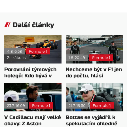
Další články
4.8. 6:58
Formule 1
Ze zákulisí
1.8. 20:49
Formule 1
Porovnání týmových
Nechceme být v F1 jen
kolegů: Kdo bývá v
do počtu, hlásí
sobotu nejrychlejší?
Cadillac
23.7. 16:09
Formule 1
21.7. 19:50
Formule 1
V Cadillacu mají velké
Bottas se vyjádřil k
obavy: Z Aston
spekulacím ohledně