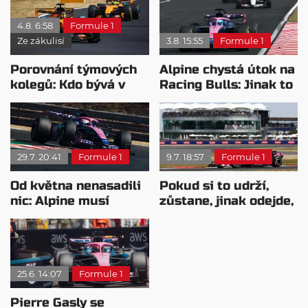
4.8. 6:58
Formule 1
Ze zákulisí
3.8. 15:55
Formule 1
Porovnání týmových
Alpine chystá útok na
kolegů: Kdo bývá v
Racing Bulls: Jinak to
sobotu nejrychlejší?
bude kritické
29.7. 20:41
Formule 1
9.7. 18:57
Formule 1
Od května nenasadili
Pokud si to udrží,
nic: Alpine musí
zůstane, jinak odejde,
přidat, jinak prohraje
vzkázal Alpine
válku
Colapintovi
25.6. 14:07
Formule 1
Pierre Gasly se