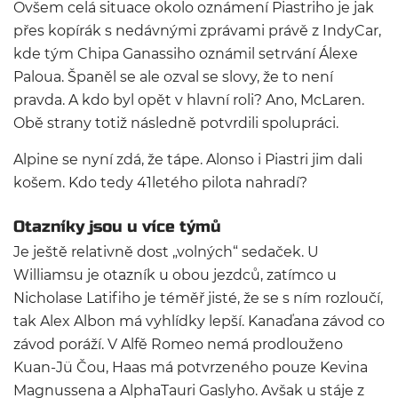
Ovšem celá situace okolo oznámení Piastriho je jak
přes kopírák s nedávnými zprávami právě z IndyCar,
kde tým Chipa Ganassiho oznámil setrvání Álexe
Paloua. Španěl se ale ozval se slovy, že to není
pravda. A kdo byl opět v hlavní roli? Ano, McLaren.
Obě strany totiž následně potvrdili spolupráci.
Alpine se nyní zdá, že tápe. Alonso i Piastri jim dali
košem. Kdo tedy 41letého pilota nahradí?
Otazníky jsou u více týmů
Je ještě relativně dost „volných“ sedaček. U
Williamsu je otazník u obou jezdců, zatímco u
Nicholase Latifiho je téměř jisté, že se s ním rozloučí,
tak Alex Albon má vyhlídky lepší. Kanaďana závod co
závod poráží. V Alfě Romeo nemá prodlouženo
Kuan-Jü Čou, Haas má potvrzeného pouze Kevina
Magnussena a AlphaTauri Gaslyho. Avšak u stáje z