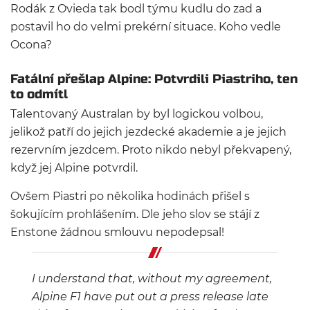
Rodák z Ovieda tak bodl týmu kudlu do zad a
postavil ho do velmi prekérní situace. Koho vedle
Ocona?
Fatální přešlap Alpine: Potvrdili Piastriho, ten
to odmítl
Talentovaný Australan by byl logickou volbou,
jelikož patří do jejich jezdecké akademie a je jejich
rezervním jezdcem. Proto nikdo nebyl překvapený,
když jej Alpine potvrdil.
Ovšem Piastri po několika hodinách přišel s
šokujícím prohlášením. Dle jeho slov se stájí z
Enstone žádnou smlouvu nepodepsal!
I understand that, without my agreement,
Alpine F1 have put out a press release late