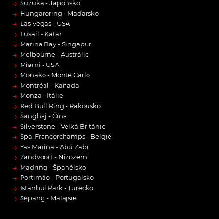
→
Suzuka - Japonsko
→
Hungaroring - Maďarsko
→
Las Vegas - USA
→
Lusail - Katar
→
Marina Bay - Singapur
→
Melbourne - Austrálie
→
Miami - USA
→
Monako - Monte Carlo
→
Montréal - Kanada
→
Monza - Itálie
→
Red Bull Ring - Rakousko
→
Šanghaj - Čína
→
Silverstone - Velká Británie
→
Spa-Francorchamps - Belgie
→
Yas Marina - Abú Zabí
→
Zandvoort - Nizozemí
→
Madring - Španělsko
→
Portimão - Portugalsko
→
Istanbul Park - Turecko
→
Sepang - Malajsie