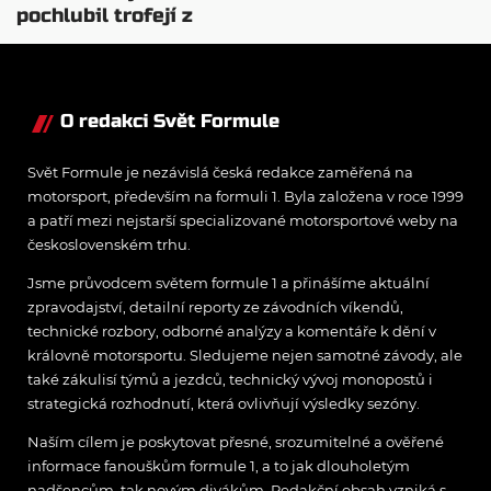
pochlubil trofejí z
Velké ceny Monaka
O redakci Svět Formule
Svět Formule je nezávislá česká redakce zaměřená na
motorsport, především na formuli 1. Byla založena v roce 1999
a patří mezi nejstarší specializované motorsportové weby na
československém trhu.
Jsme průvodcem světem formule 1 a přinášíme aktuální
zpravodajství, detailní reporty ze závodních víkendů,
technické rozbory, odborné analýzy a komentáře k dění v
královně motorsportu. Sledujeme nejen samotné závody, ale
také zákulisí týmů a jezdců, technický vývoj monopostů i
strategická rozhodnutí, která ovlivňují výsledky sezóny.
Naším cílem je poskytovat přesné, srozumitelné a ověřené
informace fanouškům formule 1, a to jak dlouholetým
nadšencům, tak novým divákům. Redakční obsah vzniká s