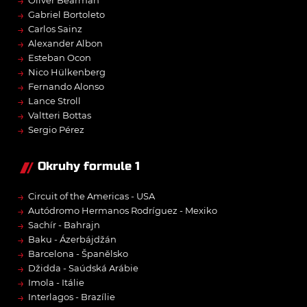
→
Oliver Bearman
→
Gabriel Bortoleto
→
Carlos Sainz
→
Alexander Albon
→
Esteban Ocon
→
Nico Hülkenberg
→
Fernando Alonso
→
Lance Stroll
→
Valtteri Bottas
→
Sergio Pérez
Okruhy formule 1
→
Circuit of the Americas - USA
→
Autódromo Hermanos Rodríguez - Mexiko
→
Sachír - Bahrajn
→
Baku - Ázerbájdžán
→
Barcelona - Španělsko
→
Džidda - Saúdská Arábie
→
Imola - Itálie
→
Interlagos - Brazílie