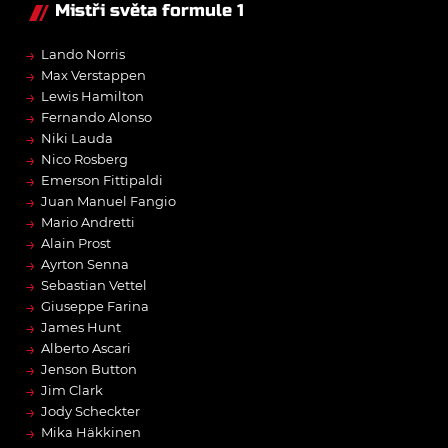
Mistři světa formule 1
→
Lando Norris
→
Max Verstappen
→
Lewis Hamilton
→
Fernando Alonso
→
Niki Lauda
→
Nico Rosberg
→
Emerson Fittipaldi
→
Juan Manuel Fangio
→
Mario Andretti
→
Alain Prost
→
Ayrton Senna
→
Sebastian Vettel
→
Giuseppe Farina
→
James Hunt
→
Alberto Ascari
→
Jenson Button
→
Jim Clark
→
Jody Scheckter
→
Mika Häkkinen