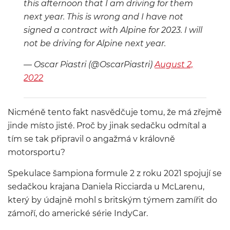
this afternoon that I am driving for them
next year. This is wrong and I have not
signed a contract with Alpine for 2023. I will
not be driving for Alpine next year.
— Oscar Piastri (@OscarPiastri)
August 2,
2022
Nicméně tento fakt nasvědčuje tomu, že má zřejmě
jinde místo jisté. Proč by jinak sedačku odmítal a
tím se tak připravil o angažmá v královně
motorsportu?
Spekulace šampiona formule 2 z roku 2021 spojují se
sedačkou krajana Daniela Ricciarda u McLarenu,
který by údajně mohl s britským týmem zamířit do
zámoří, do americké série IndyCar.