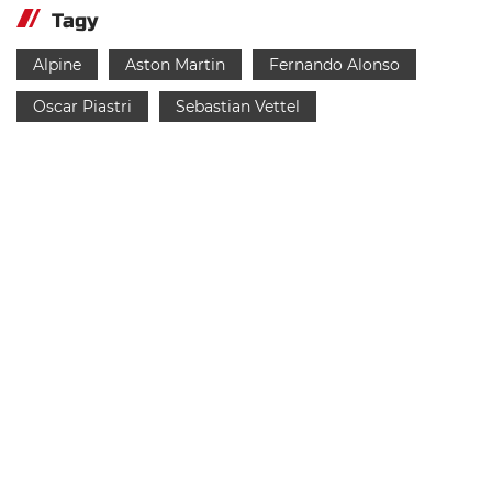
Tagy
Alpine
Aston Martin
Fernando Alonso
Oscar Piastri
Sebastian Vettel