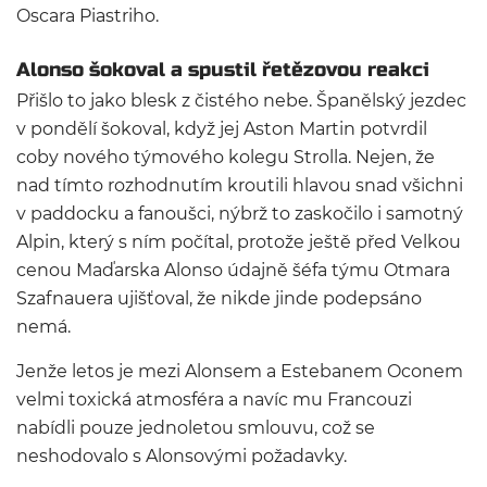
Oscara Piastriho.
Alonso šokoval a spustil řetězovou reakci
Přišlo to jako blesk z čistého nebe. Španělský jezdec
v pondělí šokoval, když jej Aston Martin potvrdil
coby nového týmového kolegu Strolla. Nejen, že
nad tímto rozhodnutím kroutili hlavou snad všichni
v paddocku a fanoušci, nýbrž to zaskočilo i samotný
Alpin, který s ním počítal, protože ještě před Velkou
cenou Maďarska Alonso údajně šéfa týmu Otmara
Szafnauera ujišťoval, že nikde jinde podepsáno
nemá.
Jenže letos je mezi Alonsem a Estebanem Oconem
velmi toxická atmosféra a navíc mu Francouzi
nabídli pouze jednoletou smlouvu, což se
neshodovalo s Alonsovými požadavky.