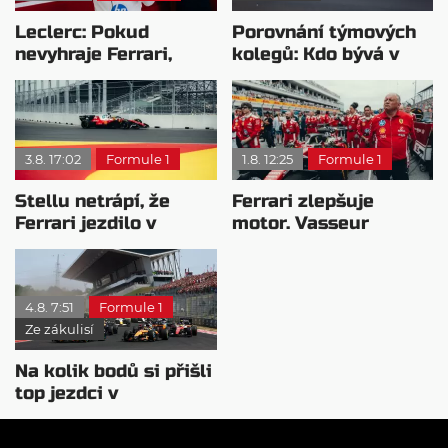
Leclerc: Pokud
Porovnání týmových
nevyhraje Ferrari,
kolegů: Kdo bývá v
přeji titul
sobotu nejrychlejší?
Antonellimu
3.8. 17:02
Formule 1
1.8. 12:25
Formule 1
Stellu netrápí, že
Ferrari zlepšuje
Ferrari jezdilo v
motor. Vasseur
Madridu: Bylo to
chystá útok na
staveniště
Mercedes
4.8. 7:51
Formule 1
Ze zákulisí
Na kolik bodů si přišli
top jezdci v
posledních 4
závodech?