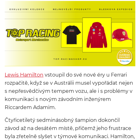
Lewis Hamilton
vstoupil do své nové éry u Ferrari
rozpačitě, když se v Austrálii musel vypořádat nejen
s nepřesvědčivým tempem vozu, ale i s problémy v
komunikaci s novým závodním inženýrem
Riccardem Adamim.
Čtyřicetiletý sedminásobný šampion dokončil
závod až na desátém místě, přičemž jeho frustrace
byla zřetelně slyšet v týmové komunikaci. Hamilton,