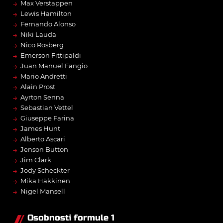
→
Max Verstappen
→
Lewis Hamilton
→
Fernando Alonso
→
Niki Lauda
→
Nico Rosberg
→
Emerson Fittipaldi
→
Juan Manuel Fangio
→
Mario Andretti
→
Alain Prost
→
Ayrton Senna
→
Sebastian Vettel
→
Giuseppe Farina
→
James Hunt
→
Alberto Ascari
→
Jenson Button
→
Jim Clark
→
Jody Scheckter
→
Mika Häkkinen
→
Nigel Mansell
Osobnosti formule 1