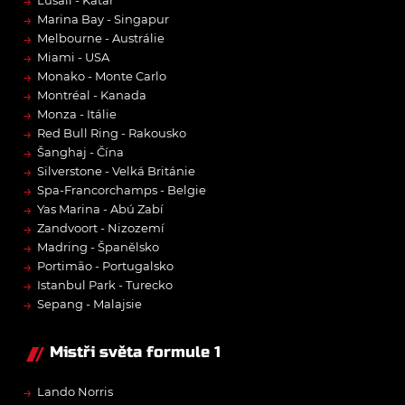
→
Lusail - Katar
→
Marina Bay - Singapur
→
Melbourne - Austrálie
→
Miami - USA
→
Monako - Monte Carlo
→
Montréal - Kanada
→
Monza - Itálie
→
Red Bull Ring - Rakousko
→
Šanghaj - Čína
→
Silverstone - Velká Británie
→
Spa-Francorchamps - Belgie
→
Yas Marina - Abú Zabí
→
Zandvoort - Nizozemí
→
Madring - Španělsko
→
Portimão - Portugalsko
→
Istanbul Park - Turecko
→
Sepang - Malajsie
Mistři světa formule 1
→
Lando Norris