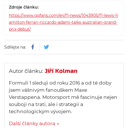
Zdroje článku:
https://www.gpfans.com/en/f1-news/1043905/f1-lewis-h
amilton-ferrari-riccardo-adami-talks-australian-grand-
prix-debut/
Sdílejte na:
Jiří Kolman
Autor článku:
Formuli 1 sleduji od roku 2016 a od té doby
jsem vášnivým fanouškem Maxe
Verstappena. Motorsport mě fascinuje nejen
souboji na trati, ale i strategií a
technologickým vývojem.
Další články autora →