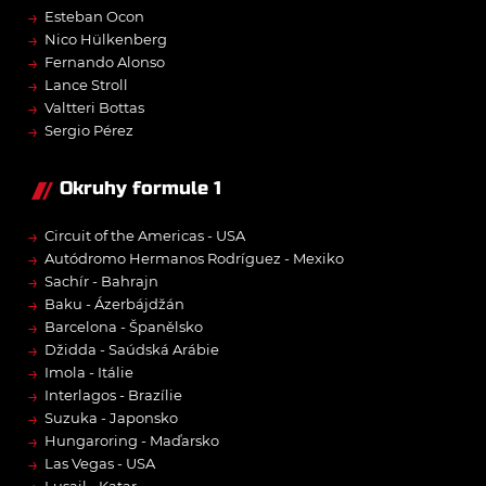
→
Esteban Ocon
→
Nico Hülkenberg
→
Fernando Alonso
→
Lance Stroll
→
Valtteri Bottas
→
Sergio Pérez
Okruhy formule 1
→
Circuit of the Americas - USA
→
Autódromo Hermanos Rodríguez - Mexiko
→
Sachír - Bahrajn
→
Baku - Ázerbájdžán
→
Barcelona - Španělsko
→
Džidda - Saúdská Arábie
→
Imola - Itálie
→
Interlagos - Brazílie
→
Suzuka - Japonsko
→
Hungaroring - Maďarsko
→
Las Vegas - USA