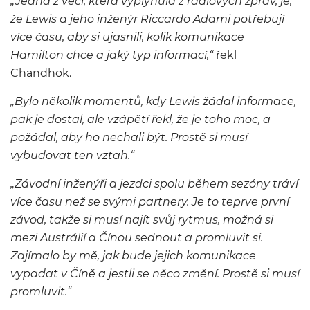
„Jedna z věcí, která vyplynula z rádiových zpráv, je,
že Lewis a jeho inženýr Riccardo Adami potřebují
více času, aby si ujasnili, kolik komunikace
Hamilton chce a jaký typ informací,“
řekl
Chandhok.
„Bylo několik momentů, kdy Lewis žádal informace,
pak je dostal, ale vzápětí řekl, že je toho moc, a
požádal, aby ho nechali být. Prostě si musí
vybudovat ten vztah.“
„Závodní inženýři a jezdci spolu během sezóny tráví
více času než se svými partnery. Je to teprve první
závod, takže si musí najít svůj rytmus, možná si
mezi Austrálií a Čínou sednout a promluvit si.
Zajímalo by mě, jak bude jejich komunikace
vypadat v Číně a jestli se něco změní. Prostě si musí
promluvit.“