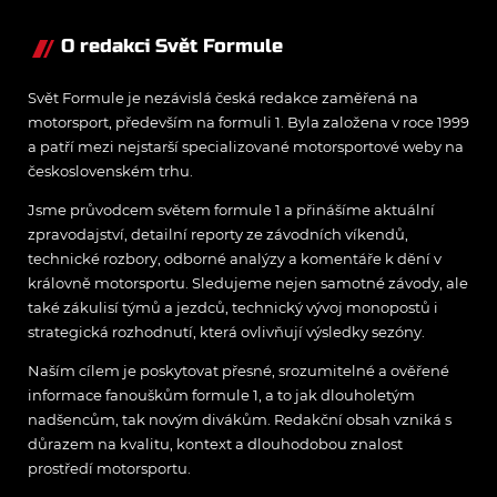
O redakci Svět Formule
Svět Formule je nezávislá česká redakce zaměřená na
motorsport, především na formuli 1. Byla založena v roce 1999
a patří mezi nejstarší specializované motorsportové weby na
československém trhu.
Jsme průvodcem světem formule 1 a přinášíme aktuální
zpravodajství, detailní reporty ze závodních víkendů,
technické rozbory, odborné analýzy a komentáře k dění v
královně motorsportu. Sledujeme nejen samotné závody, ale
také zákulisí týmů a jezdců, technický vývoj monopostů i
strategická rozhodnutí, která ovlivňují výsledky sezóny.
Naším cílem je poskytovat přesné, srozumitelné a ověřené
informace fanouškům formule 1, a to jak dlouholetým
nadšencům, tak novým divákům. Redakční obsah vzniká s
důrazem na kvalitu, kontext a dlouhodobou znalost
prostředí motorsportu.