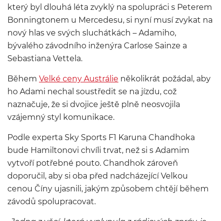
který byl dlouhá léta zvyklý na spolupráci s Peterem
Bonningtonem u Mercedesu, si nyní musí zvykat na
nový hlas ve svých sluchátkách – Adamiho,
bývalého závodního inženýra Carlose Sainze a
Sebastiana Vettela.
Během
Velké ceny Austrálie
několikrát požádal, aby
ho Adami nechal soustředit se na jízdu, což
naznačuje, že si dvojice ještě plně neosvojila
vzájemný styl komunikace.
Podle experta Sky Sports F1 Karuna Chandhoka
bude Hamiltonovi chvíli trvat, než si s Adamim
vytvoří potřebné pouto. Chandhok zároveň
doporučil, aby si oba před nadcházející Velkou
cenou Číny ujasnili, jakým způsobem chtějí během
závodů spolupracovat.