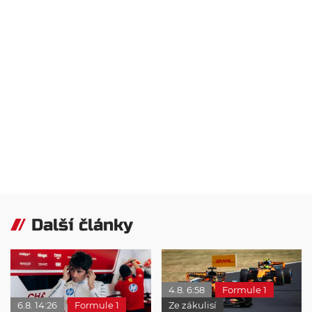
Další články
4.8. 6:58
Formule 1
6.8. 14:26
Formule 1
Ze zákulisí