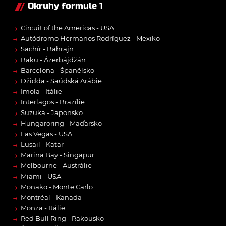
Okruhy formule 1
→
Circuit of the Americas - USA
→
Autódromo Hermanos Rodríguez - Mexiko
→
Sachír - Bahrajn
→
Baku - Ázerbájdžán
→
Barcelona - Španělsko
→
Džidda - Saúdská Arábie
→
Imola - Itálie
→
Interlagos - Brazílie
→
Suzuka - Japonsko
→
Hungaroring - Maďarsko
→
Las Vegas - USA
→
Lusail - Katar
→
Marina Bay - Singapur
→
Melbourne - Austrálie
→
Miami - USA
→
Monako - Monte Carlo
→
Montréal - Kanada
→
Monza - Itálie
→
Red Bull Ring - Rakousko