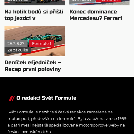
Na kolik bodů si přišli
Konec dominance
top jezdci v
Mercedesu? Ferrari
posledních 4
se chystá vycenit
závodech?
zuby
29.7. 9:27
Formule 1
Ze zákulisí
Deníček efjedniček –
Recap první poloviny
sezóny 2026
O redakci Svět Formule
Svět Formule je nezávislá česká redakce zaměřená na
motorsport, především na formuli 1. Byla založena v roce 1999
a patří mezi nejstarší specializované motorsportové weby na
československém trhu.