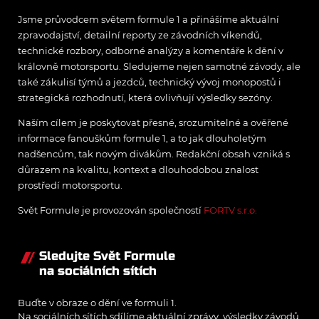
Jsme průvodcem světem formule 1 a přinášíme aktuální
zpravodajství, detailní reporty ze závodních víkendů,
technické rozbory, odborné analýzy a komentáře k dění v
královně motorsportu. Sledujeme nejen samotné závody, ale
také zákulisí týmů a jezdců, technický vývoj monopostů i
strategická rozhodnutí, která ovlivňují výsledky sezóny.
Naším cílem je poskytovat přesné, srozumitelné a ověřené
informace fanouškům formule 1, a to jak dlouholetým
nadšencům, tak novým divákům. Redakční obsah vzniká s
důrazem na kvalitu, kontext a dlouhodobou znalost
prostředí motorsportu.
Svět Formule je provozován společností
FORTV s.r.o.
Sledujte Svět Formule
na sociálních sítích
Buďte v obraze o dění ve formuli 1.
Na sociálních sítích sdílíme aktuální zprávy, výsledky závodů,