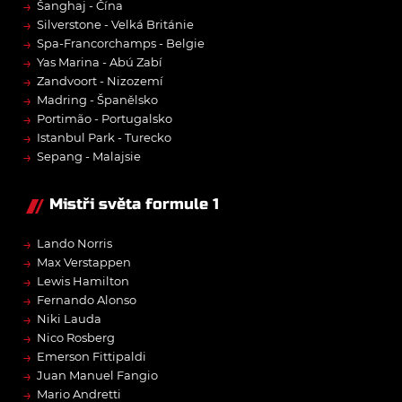
→
Šanghaj - Čína
→
Silverstone - Velká Británie
→
Spa-Francorchamps - Belgie
→
Yas Marina - Abú Zabí
→
Zandvoort - Nizozemí
→
Madring - Španělsko
→
Portimão - Portugalsko
→
Istanbul Park - Turecko
→
Sepang - Malajsie
Mistři světa formule 1
→
Lando Norris
→
Max Verstappen
→
Lewis Hamilton
→
Fernando Alonso
→
Niki Lauda
→
Nico Rosberg
→
Emerson Fittipaldi
→
Juan Manuel Fangio
→
Mario Andretti