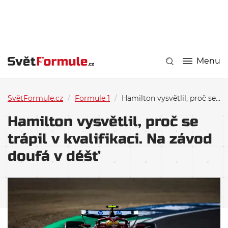
Menu
SvětFormule.cz
/
Formule 1
/
Hamilton vysvětlil, proč se trápil v kvalifikaci. Na závod doufá v déšť
Hamilton vysvětlil, proč se
trápil v kvalifikaci. Na závod
doufá v déšť