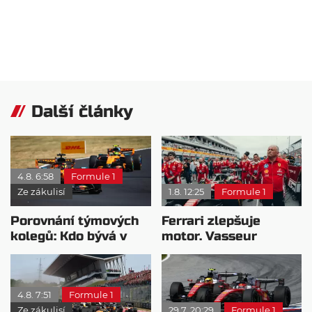
Další články
4.8. 6:58
Formule 1
Ze zákulisí
1.8. 12:25
Formule 1
Porovnání týmových
Ferrari zlepšuje
kolegů: Kdo bývá v
motor. Vasseur
sobotu nejrychlejší?
chystá útok na
Mercedes
4.8. 7:51
Formule 1
Ze zákulisí
29.7. 20:29
Formule 1