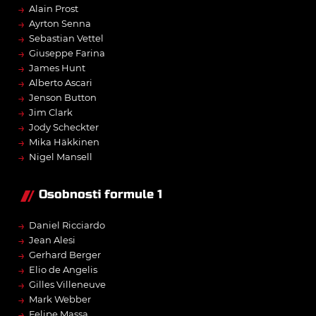
→
Alain Prost
→
Ayrton Senna
→
Sebastian Vettel
→
Giuseppe Farina
→
James Hunt
→
Alberto Ascari
→
Jenson Button
→
Jim Clark
→
Jody Scheckter
→
Mika Häkkinen
→
Nigel Mansell
Osobnosti formule 1
→
Daniel Ricciardo
→
Jean Alesi
→
Gerhard Berger
→
Elio de Angelis
→
Gilles Villeneuve
→
Mark Webber
→
Felipe Massa