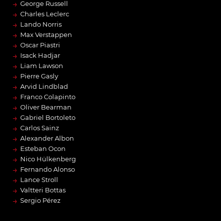
→
George Russell
→
Charles Leclerc
→
Lando Norris
→
Max Verstappen
→
Oscar Piastri
→
Isack Hadjar
→
Liam Lawson
→
Pierre Gasly
→
Arvid Lindblad
→
Franco Colapinto
→
Oliver Bearman
→
Gabriel Bortoleto
→
Carlos Sainz
→
Alexander Albon
→
Esteban Ocon
→
Nico Hülkenberg
→
Fernando Alonso
→
Lance Stroll
→
Valtteri Bottas
→
Sergio Pérez