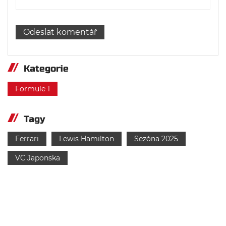
Kategorie
Formule 1
Tagy
Ferrari
Lewis Hamilton
Sezóna 2025
VC Japonska