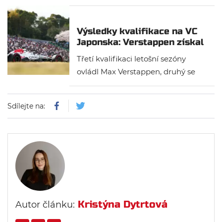
Výsledky kvalifikace na VC
Japonska: Verstappen získal
pole position před McLareny
Třetí kvalifikaci letošní sezóny
ovládl Max Verstappen, druhý se
umístil Lando Norris a na třetím
místě skončil Oscar Piastri. Prokletí
Sdílejte na:
druhé sedačky u Red Bullu
pokračuje, protože Júki Cunoda
skončil až patnáctý. Mezitím Liam
Lawson zajel 14. nejrychlejší čas.
Kristýna Dytrtová
Autor článku: