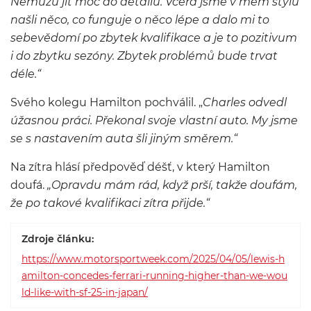
Nemůžu jít moc do detailů. Včera jsme v mém stylu
našli něco, co funguje o něco lépe a dalo mi to
sebevědomí po zbytek kvalifikace a je to pozitivum
i do zbytku sezóny. Zbytek problémů bude trvat
déle.“
Svého kolegu Hamilton pochválil. „
Charles odvedl
úžasnou práci. Překonal svoje vlastní auto. My jsme
se s nastavením auta šli jiným směrem.“
Na zítra hlásí předpověď déšť, v který Hamilton
doufá.
„Opravdu mám rád, když prší, takže doufám,
že po takové kvalifikaci zítra přijde.“
Zdroje článku:
https://www.motorsportweek.com/2025/04/05/lewis-h
amilton-concedes-ferrari-running-higher-than-we-wou
ld-like-with-sf-25-in-japan/