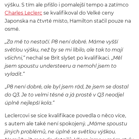
výšku. S tím ale přišlo i pomalejší tempo a zatímco
Charles Leclerc
se kvalifikoval do Velké ceny
Japonska na čtvrté místo, Hamilton stačil pouze na
osmé.
„Za mě to nestačí. P8 není dobré. Máme vyšší
světlou výšku, než by se mi líbilo, ale tak to mají
všichni,“
nechal se Brit slyšet po kvalifikaci. „
Měl
jsem spoustu understeeru a nemohl jsem to
vyladit.“
„
P8 není dobré, ale byl jsem rád, že jsem se dostal
do Q3. Je to velmi těsné a já prostě v Q3 neodjel
úplně nejlepší kola.“
Leclercovi se sice kvalifikace povedla o něco více,
s autem ale také není spokojený. „
Máme spoustu
jiných problémů, ne úplně se světlou výškou.