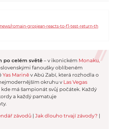
Tento systém chrání pilotovu hlavu a
mohli jsme vidět, že několika pilotům
zachránil život. Své o tom ví i Romain
ews/romain-grosjean-reacts-to-f1-test-return-th
Grosjean, který ve VC Bahrajnu 2020
narazil do bariéry a zůstal zaklíněný v
hořícím monopostu.
h po celém světě
– v ikonickém
Monak
u,
koslovenskými fanoušky oblíbeném
ké
Yas Marině
v Abú Zabí, která rozhodla o
 nejmodernějším okruhu v
Las Vegas
, kde má šampionát svůj počátek. Každý
ekordy a každý pamatuje
ty.
endář závodů
|
Jak dlouho trvají závody?
|