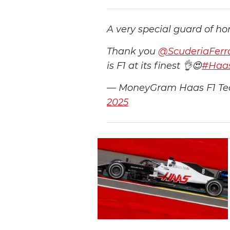
A very special guard of h
Thank you
@ScuderiaFerra
is F1 at its finest 👌😍
#Haa
— MoneyGram Haas F1 T
2025