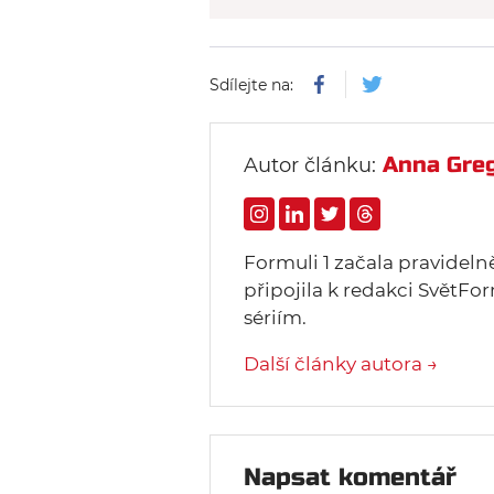
Sdílejte na:
Anna Gre
Autor článku:
Formuli 1 začala pravideln
připojila k redakci SvětFor
sériím.
Další články autora →
Napsat komentář