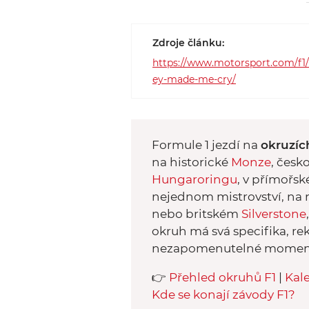
Zdroje článku:
https://www.motorsport.com/f1/n
ey-made-me-cry/
Formule 1 jezdí na
okruzíc
na historické
Monze
, čes
Hungaroringu
, v přímořs
nejednom mistrovství, na
nebo britském
Silverstone
okruh má svá specifika, r
nezapomenutelné momen
👉
Přehled okruhů F1
|
Kal
Kde se konají závody F1?