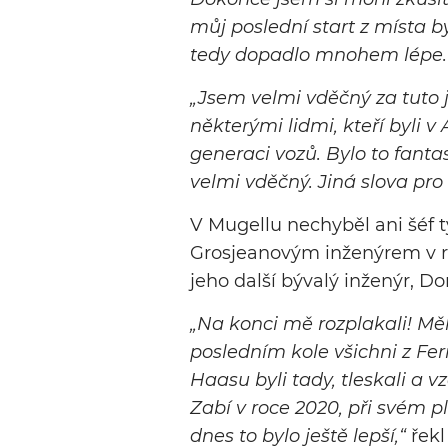
můj poslední start z místa b
tedy dopadlo mnohem lépe.
„Jsem velmi vděčný za tuto j
některými lidmi, kteří byli v 
generaci vozů. Bylo to fanta
velmi vděčný. Jiná slova pr
V Mugellu nechyběl ani šéf 
Grosjeanovým inženýrem v roc
jeho další bývalý inženýr, D
„Na konci mě rozplakali! Mě
posledním kole všichni z Ferr
Haasu byli tady, tleskali a 
Zabí v roce 2020, při svém p
dnes to bylo ještě lepší,“
řekl