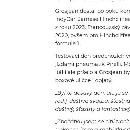
Grosjean dostal po boku ko
IndyCar, Jamese Hinchcliffe
z roku 2023. Francouzský zá
2020, ovšem pro Hinchcliffea
formule 1.
Testovací den předchozích v
jízdami pneumatik Pirelli. M
Itálií ale pršelo a Grosjean b
boxové uličce i dojatý.
„Byl to deštivý den, ale je s
red.), deštivá svatba, šťastn
deštivý, šťastný a fantastick
„Zpočátku jsem se cítil troch
Dokonce jsem si mohl zkusit 