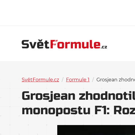
SvětFormule.cz
/
Formule 1
/
Grosjean zhodno
Grosjean zhodnotil
monopostu F1: Roz