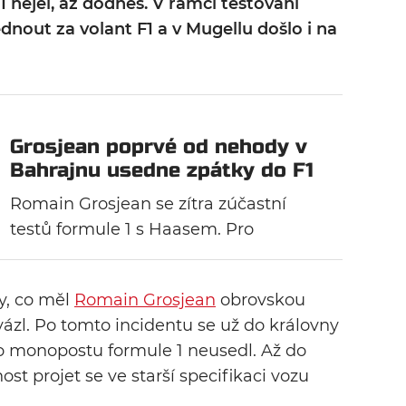
nejel, až dodnes. V rámci testování
dnout za volant F1 a v Mugellu došlo i na
Grosjean poprvé od nehody v
Bahrajnu usedne zpátky do F1
Romain Grosjean se zítra zúčastní
testů formule 1 s Haasem. Pro
bývalého pilota formule 1 se bude
jednat o první jízdu poprvé od nehody
y, co měl
Romain Grosjean
obrovskou
v Bahrajnu roku 2020.
vázl. Po tomto incidentu se už do královny
do monopostu formule 1 neusedl. Až do
t projet se ve starší specifikaci vozu