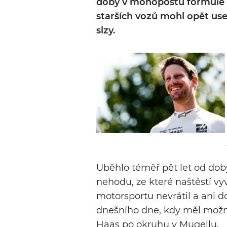
doby v monopostu formule 1 
starších vozů mohl opět use
slzy.
Uběhlo téměř pět let od dob
nehodu, ze které naštěstí vy
motorsportu nevrátil a ani 
dnešního dne, kdy měl možnos
Haas po okruhu v Mugellu.