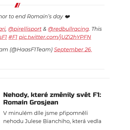
onor to end Romain’s day ❤️
ri
,
@pirellisport
&
@redbullracing
. This
sF1
#F1
pic.twitter.com/jUZi2hYPFN
eam (@HaasF1Team)
September 26,
Nehody, které změnily svět F1:
Romain Grosjean
V minulém díle jsme připomněli
nehodu Julese Bianchiho, která vedla
k vytvoření ochranného systému halo.