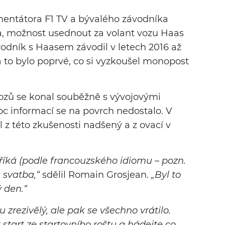
mentátora F1 TV a bývalého závodníka
a, možnost usednout za volant vozu Haas
vodník s Haasem závodil v letech 2016 až
 to bylo poprvé, co si vyzkoušel monopost
ozů se konal souběžně s vývojovými
oc informací se na povrch nedostalo. V
yl z této zkušenosti nadšený a z ovací v
e říká (podle francouzského idiomu – pozn.
á svatba,“
sdělil Romain Grosjean.
„Byl to
ý den.“
u zrezivělý, ale pak se všechno vrátilo.
start ze startovního roštu a hádejte co,