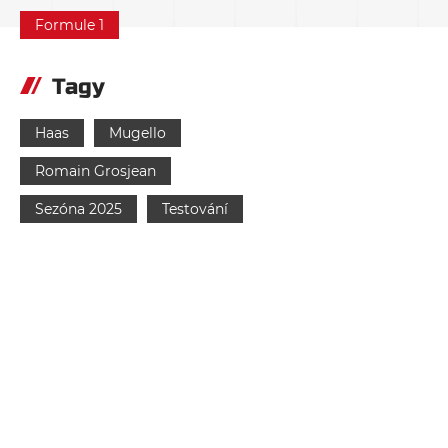
Formule 1
Tagy
Haas
Mugello
Romain Grosjean
Sezóna 2025
Testování