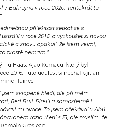
yl v Bahrajnu v roce 2020. Tentokrát to
“
edinečnou příležitost setkat se s
Austrálii v roce 2016, a vyzkoušet si novou
stické a znovu opakuji, že jsem velmi,
o to prostě nemám.“
týmu Haas, Ajao Komacu, který byl
e 2016. Tuto událost si nechal ujít ani
ominic Haines.
l jsem sklopené hledí, ale při mém
ari, Red Bull, Pirelli a samozřejmě i
vzdávali mi ovace. To jsem očekával v Abú
lánovaném rozloučení s F1, ale myslím, že
 Romain Grosjean.