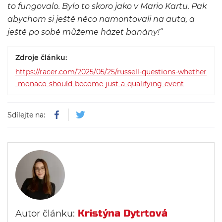
to fungovalo. Bylo to skoro jako v Mario Kartu. Pak
abychom si ještě něco namontovali na auta, a
ještě po sobě můžeme házet banány!“
Zdroje článku:
https://racer.com/2025/05/25/russell-questions-whether
-monaco-should-become-just-a-qualifying-event
Sdílejte na:
Kristýna Dytrtová
Autor článku: