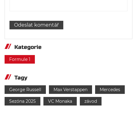
Kategorie
Formule 1
Tagy
George Russell
Max Verstappen
Mercedes
Sezóna 2025
VC Monaka
závod