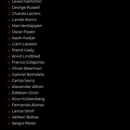
→
Lewis Hamilton
→
George Russell
→
Charles Leclerc
→
Lando Norris
→
Max Verstappen
→
Oscar Piastri
→
Isack Hadjar
→
Liam Lawson
→
Pierre Gasly
→
Arvid Lindblad
→
Franco Colapinto
→
Oliver Bearman
→
Gabriel Bortoleto
→
Carlos Sainz
→
Alexander Albon
→
Esteban Ocon
→
Nico Hülkenberg
→
Fernando Alonso
→
Lance Stroll
→
Valtteri Bottas
→
Sergio Pérez