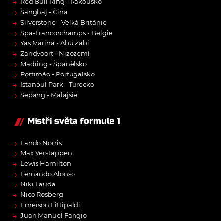
→
Red Bull Ring - Rakousko
→
Šanghaj - Čína
→
Silverstone - Velká Británie
→
Spa-Francorchamps - Belgie
→
Yas Marina - Abú Zabí
→
Zandvoort - Nizozemí
→
Madring - Španělsko
→
Portimão - Portugalsko
→
Istanbul Park - Turecko
→
Sepang - Malajsie
Mistři světa formule 1
→
Lando Norris
→
Max Verstappen
→
Lewis Hamilton
→
Fernando Alonso
→
Niki Lauda
→
Nico Rosberg
→
Emerson Fittipaldi
→
Juan Manuel Fangio