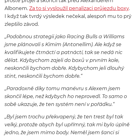
prostě projel a skončil tak před Alexanderem
Albonem.
Za to si vysloužil penalizaci průjezdu boxy
.
I když tak tvrdý výsledek nečekal, alespoň mu to prý
zlepšilo závod.
„Podobnou strategii jako Racing Bulls a Williams
jsme plánovali s Kimim (Antonellim). Ale když se
kvalifikujete čtrnáctí a patnáctí, tak se nedá nic
dělat. Kdybychom zajeli do boxů v prvním kole,
neskončili bychom dobře. Kdybychom jeli dlouhý
stint, neskončili bychom dobře.“
„Paradoxně díky tomu manévru s Alexem jsem
skončil lépe, než kdybych ho neprovedl. To samo o
sobě ukazuje, že ten systém není v pořádku.“
„Byl jsem trochu překvapený, že ten trest byl tak
velký, protože abych byl upřímný, tak mi bylo úplně
jedno, že jsem mimo body. Neměl jsem šanci si