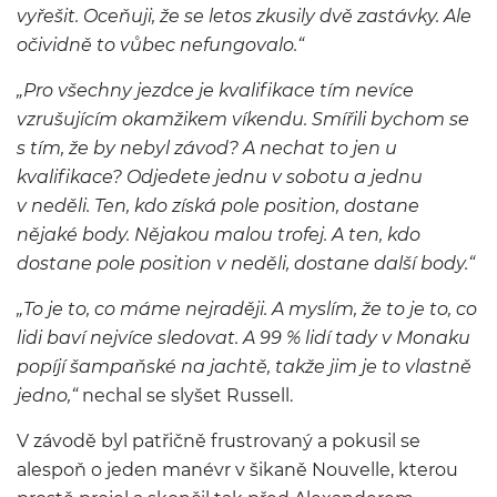
vyřešit. Oceňuji, že se letos zkusily dvě zastávky. Ale
očividně to vůbec nefungovalo.“
„Pro všechny jezdce je kvalifikace tím nevíce
vzrušujícím okamžikem víkendu. Smířili bychom se
s tím, že by nebyl závod? A nechat to jen u
kvalifikace? Odjedete jednu v sobotu a jednu
v neděli. Ten, kdo získá pole position, dostane
nějaké body. Nějakou malou trofej. A ten, kdo
dostane pole position v neděli, dostane další body.“
„To je to, co máme nejraději. A myslím, že to je to, co
lidi baví nejvíce sledovat. A 99 % lidí tady v Monaku
popíjí šampaňské na jachtě, takže jim je to vlastně
jedno,“
nechal se slyšet Russell.
V závodě byl patřičně frustrovaný a pokusil se
alespoň o jeden manévr v šikaně Nouvelle, kterou