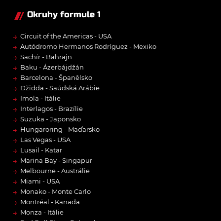
Okruhy formule 1
→
Circuit of the Americas - USA
→
Autódromo Hermanos Rodríguez - Mexiko
→
Sachír - Bahrajn
→
Baku - Ázerbájdžán
→
Barcelona - Španělsko
→
Džidda - Saúdská Arábie
→
Imola - Itálie
→
Interlagos - Brazílie
→
Suzuka - Japonsko
→
Hungaroring - Maďarsko
→
Las Vegas - USA
→
Lusail - Katar
→
Marina Bay - Singapur
→
Melbourne - Austrálie
→
Miami - USA
→
Monako - Monte Carlo
→
Montréal - Kanada
→
Monza - Itálie