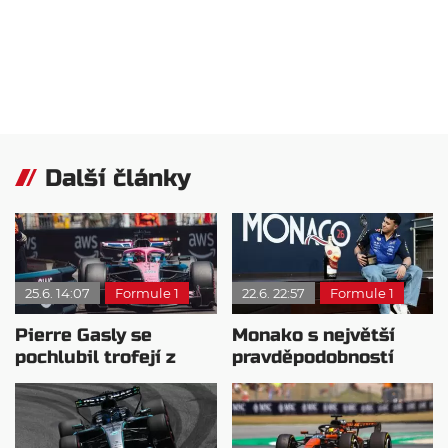
Další články
25.6. 14:07
Formule 1
22.6. 22:57
Formule 1
Pierre Gasly se
Monako s největší
pochlubil trofejí z
pravděpodobností
Velké ceny Monaka
rozlouskne až
odvolací soud