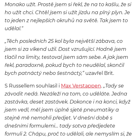
Monako užít. Prostě jsem si řekl, že na to kašlu, že si
ho užít chci. Chtěl jsem si užít jízdu na plný plyn. Je
to jeden z nejlepších okruhů na světě. Tak jsem to
udělal.“
„Těch posledních 25 kol byla největší zábava, co
jsem si za víkend užil. Dost vzrušující. Hodně jsem
tlačil na limity, testoval jsem sám sebe. A jak jsem
řekl, paradoxně, pokud bych to neudělal, skončil
bych patnáctý nebo šestnáctý,“
uzavřel Brit.
S Russellem souhlasil i
Max Verstappen
.
„Tady se
závodit nedá. Nezáleží na tom, co uděláte. Jedna
zastávka, deset zastávek. Dokonce i na konci, když
jsem vedl, měl jsem úplně sjeté pneumatiky a
stejně mě nemohli předjet. V dnešní době s
dnešními formulemi… tady sotva předjedete
formuli 2. Chápu, proč to udělali, ale nemyslím si, že