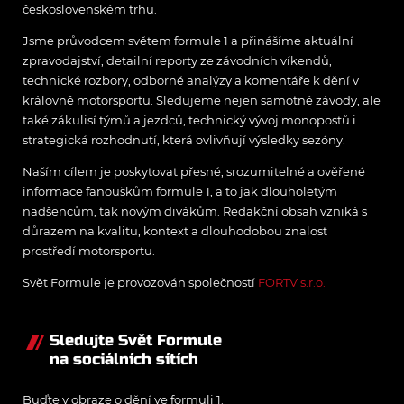
československém trhu.
Jsme průvodcem světem formule 1 a přinášíme aktuální
zpravodajství, detailní reporty ze závodních víkendů,
technické rozbory, odborné analýzy a komentáře k dění v
královně motorsportu. Sledujeme nejen samotné závody, ale
také zákulisí týmů a jezdců, technický vývoj monopostů i
strategická rozhodnutí, která ovlivňují výsledky sezóny.
Naším cílem je poskytovat přesné, srozumitelné a ověřené
informace fanouškům formule 1, a to jak dlouholetým
nadšencům, tak novým divákům. Redakční obsah vzniká s
důrazem na kvalitu, kontext a dlouhodobou znalost
prostředí motorsportu.
Svět Formule je provozován společností
FORTV s.r.o.
Sledujte Svět Formule
na sociálních sítích
Buďte v obraze o dění ve formuli 1.