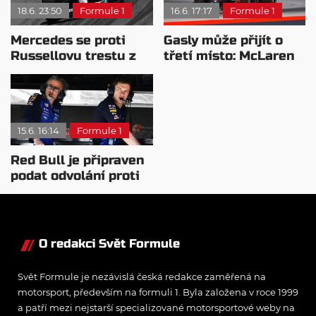
18.6. 23:50
Formule 1
16.6. 17:17
Formule 1
Mercedes se proti
Gasly může přijít o
Russellovu trestu z
třetí místo: McLaren
Monaka nakonec
podává nové odvolání
neodvolá
15.6. 16:14
Formule 1
Red Bull je připraven
podat odvolání proti
výsledkům z Monaka
O redakci Svět Formule
Svět Formule je nezávislá česká redakce zaměřená na
motorsport, především na formuli 1. Byla založena v roce 1999
a patří mezi nejstarší specializované motorsportové weby na