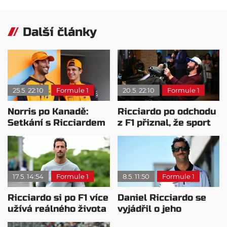
Další články
25.5. 22:10
Formule 1
20.5. 22:10
Formule 1
Norris po Kanadě:
Ricciardo po odchodu
Setkání s Ricciardem
z F1 přiznal, že sport
a slova o Indy 500
přestal sledovat
17.5. 14:54
Formule 1
8.5. 11:50
Formule 1
Ricciardo si po F1 více
Daniel Ricciardo se
užívá reálného života
vyjádřil o jeho
plánech do budoucna