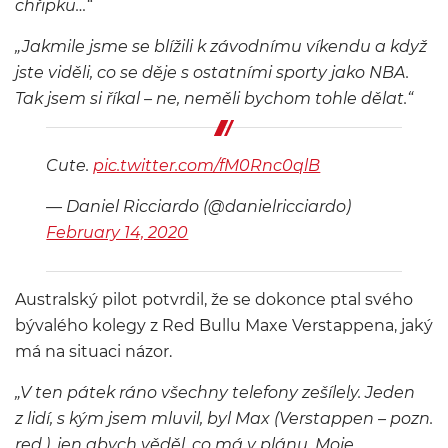
chřipku…“
„Jakmile jsme se blížili k závodnímu víkendu a když
jste viděli, co se děje s ostatními sporty jako NBA.
Tak jsem si říkal – ne, neměli bychom tohle dělat.“
Cute.
pic.twitter.com/fM0Rnc0qlB
— Daniel Ricciardo (@danielricciardo)
February 14, 2020
Australský pilot potvrdil, že se dokonce ptal svého
bývalého kolegy z Red Bullu Maxe Verstappena, jaký
má na situaci názor.
„V ten pátek ráno všechny telefony zešílely. Jeden
z lidí, s kým jsem mluvil, byl Max (Verstappen – pozn.
red.), jen abych věděl, co má v plánu. Moje