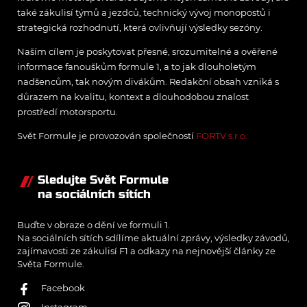
také zákulisí týmů a jezdců, technický vývoj monopostů i
strategická rozhodnutí, která ovlivňují výsledky sezóny.
Naším cílem je poskytovat přesné, srozumitelné a ověřené
informace fanouškům formule 1, a to jak dlouholetým
nadšencům, tak novým divákům. Redakční obsah vzniká s
důrazem na kvalitu, kontext a dlouhodobou znalost
prostředí motorsportu.
Svět Formule je provozován společností
FORTV s.r.o.
Sledujte Svět Formule
na sociálních sítích
Buďte v obraze o dění ve formuli 1.
Na sociálních sítích sdílíme aktuální zprávy, výsledky závodů,
zajímavosti ze zákulisí F1 a odkazy na nejnovější články ze
Světa Formule.
Facebook