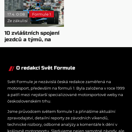
17.4. 0:08
Formule 1
Ze zákulisí
10 zvláštních spojení
jezdců a týmů, na
které jste zapomněli
O redakci Svět Formule
Svět Formule je nezávislá česká redakce zaměřená na
motorsport, především na formuli 1. Byla založena v roce 1999
a patří mezi nejstarší specializované motorsportové weby na
československém trhu.
Jsme průvodcem světem formule 1 a přinášíme aktuální
zpravodajství, detailní reporty ze závodních víkendů,
technické rozbory, odborné analýzy a komentáře k dění v
královně motorsportu. Sledujeme nejen samotné závody, ale