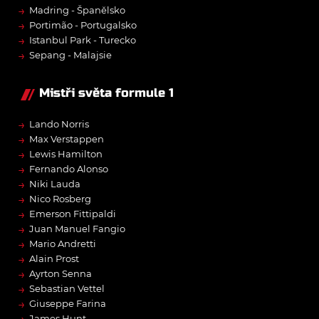
→
Madring - Španělsko
→
Portimão - Portugalsko
→
Istanbul Park - Turecko
→
Sepang - Malajsie
Mistři světa formule 1
→
Lando Norris
→
Max Verstappen
→
Lewis Hamilton
→
Fernando Alonso
→
Niki Lauda
→
Nico Rosberg
→
Emerson Fittipaldi
→
Juan Manuel Fangio
→
Mario Andretti
→
Alain Prost
→
Ayrton Senna
→
Sebastian Vettel
→
Giuseppe Farina
→
James Hunt