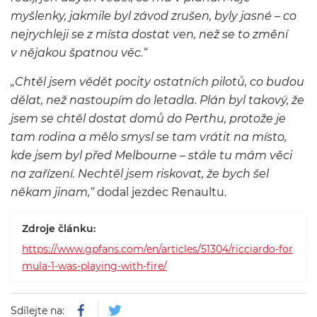
myšlenky, jakmile byl závod zrušen, byly jasné – co
nejrychleji se z místa dostat ven, než se to změní
v nějakou špatnou věc.“
„Chtěl jsem vědět pocity ostatních pilotů, co budou
dělat, než nastoupím do letadla. Plán byl takový, že
jsem se chtěl dostat domů do Perthu, protože je
tam rodina a mělo smysl se tam vrátit na místo,
kde jsem byl před Melbourne – stále tu mám věci
na zařízení. Nechtěl jsem riskovat, že bych šel
někam jinam,“
dodal jezdec Renaultu.
Zdroje článku:
https://www.gpfans.com/en/articles/51304/ricciardo-for
mula-1-was-playing-with-fire/
Sdílejte na: