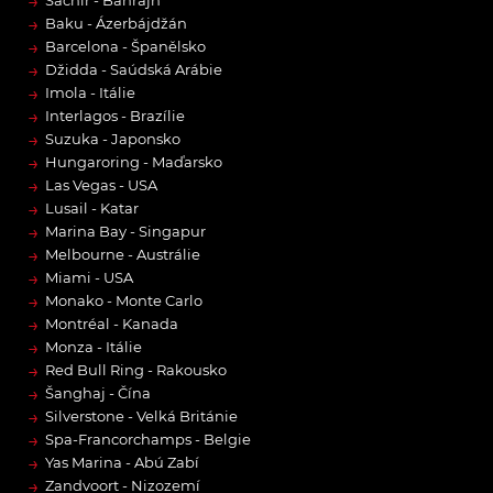
→
→
Baku - Ázerbájdžán
→
Barcelona - Španělsko
→
Džidda - Saúdská Arábie
→
Imola - Itálie
→
Interlagos - Brazílie
→
Suzuka - Japonsko
→
Hungaroring - Maďarsko
→
Las Vegas - USA
→
Lusail - Katar
→
Marina Bay - Singapur
→
Melbourne - Austrálie
→
Miami - USA
→
Monako - Monte Carlo
→
Montréal - Kanada
→
Monza - Itálie
→
Red Bull Ring - Rakousko
→
Šanghaj - Čína
→
Silverstone - Velká Británie
→
Spa-Francorchamps - Belgie
→
Yas Marina - Abú Zabí
→
Zandvoort - Nizozemí