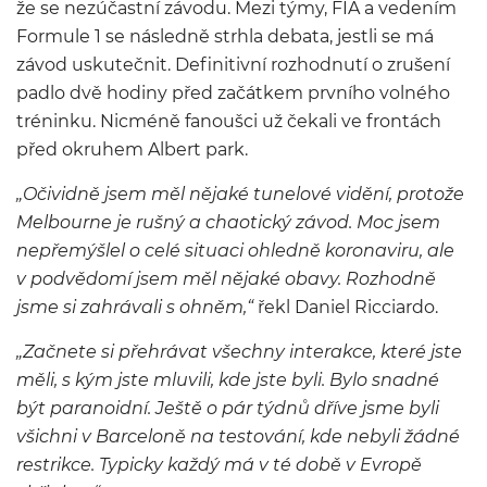
že se nezúčastní závodu. Mezi týmy, FIA a vedením
Formule 1 se následně strhla debata, jestli se má
závod uskutečnit. Definitivní rozhodnutí o zrušení
padlo dvě hodiny před začátkem prvního volného
tréninku. Nicméně fanoušci už čekali ve frontách
před okruhem Albert park.
„Očividně jsem měl nějaké tunelové vidění, protože
Melbourne je rušný a chaotický závod. Moc jsem
nepřemýšlel o celé situaci ohledně koronaviru, ale
v podvědomí jsem měl nějaké obavy. Rozhodně
jsme si zahrávali s ohněm,“
řekl Daniel Ricciardo.
„Začnete si přehrávat všechny interakce, které jste
měli, s kým jste mluvili, kde jste byli. Bylo snadné
být paranoidní. Ještě o pár týdnů dříve jsme byli
všichni v Barceloně na testování, kde nebyli žádné
restrikce. Typicky každý má v té době v Evropě