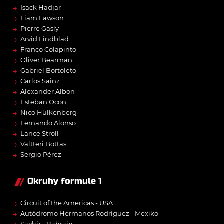
→
Isack Hadjar
→
Liam Lawson
→
Pierre Gasly
→
Arvid Lindblad
→
Franco Colapinto
→
Oliver Bearman
→
Gabriel Bortoleto
→
Carlos Sainz
→
Alexander Albon
→
Esteban Ocon
→
Nico Hülkenberg
→
Fernando Alonso
→
Lance Stroll
→
Valtteri Bottas
→
Sergio Pérez
Okruhy formule 1
→
Circuit of the Americas - USA
→
Autódromo Hermanos Rodríguez - Mexiko
Sachír - Bahrajn