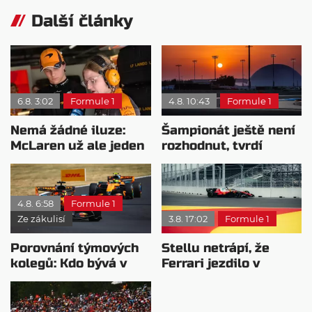
Další články
6.8. 3:02
Formule 1
4.8. 10:43
Formule 1
Nemá žádné iluze:
Šampionát ještě není
McLaren už ale jeden
rozhodnut, tvrdí
návrat ze dna dokázal
Brundle
4.8. 6:58
Formule 1
Ze zákulisí
3.8. 17:02
Formule 1
Porovnání týmových
Stellu netrápí, že
kolegů: Kdo bývá v
Ferrari jezdilo v
sobotu nejrychlejší?
Madridu: Bylo to
staveniště