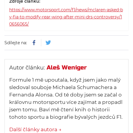
Zdroje článku:
federace proto dnes vydala
https://www.motorsport.com/f1/news/mclaren-asked-b
prohlášení, které celou situaci
y-fia-to-modify-rear-wing-after-mini-drs-controversy/1
objasňuje.
0656065/
Sdílejte na:
Aleš Weniger
Autor článku:
Formule 1 mě upoutala, když jsem jako malý
sledoval souboje Michaela Schumachera a
Fernanda Alonsa. Od té doby jsem se začal o
královnu motorsportu více zajímat a propadl
jsem tomu. Baví mě čtení knih o historii
tohoto sportu a biografie bývalých jezdců F1.
Další články autora →