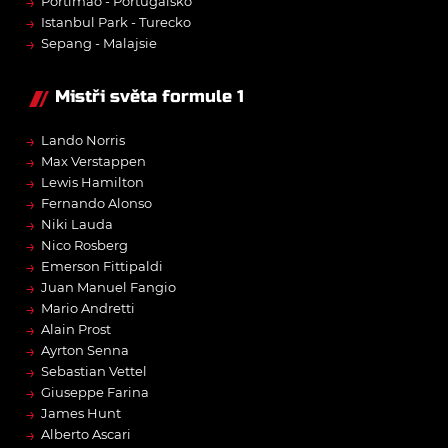
→
Portimão - Portugalsko
→
Istanbul Park - Turecko
→
Sepang - Malajsie
Mistři světa formule 1
→
Lando Norris
→
Max Verstappen
→
Lewis Hamilton
→
Fernando Alonso
→
Niki Lauda
→
Nico Rosberg
→
Emerson Fittipaldi
→
Juan Manuel Fangio
→
Mario Andretti
→
Alain Prost
→
Ayrton Senna
→
Sebastian Vettel
→
Giuseppe Farina
→
James Hunt
→
Alberto Ascari