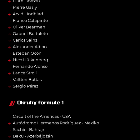
→
Liam Lawson
→
Pierre Gasly
→
Arvid Lindblad
→
Franco Colapinto
→
Oliver Bearman
→
Gabriel Bortoleto
→
Carlos Sainz
→
Alexander Albon
→
Esteban Ocon
→
Nico Hülkenberg
→
Fernando Alonso
→
Lance Stroll
→
Valtteri Bottas
→
Sergio Pérez
Okruhy formule 1
→
Circuit of the Americas - USA
→
Autódromo Hermanos Rodríguez - Mexiko
→
Sachír - Bahrajn
→
Baku - Ázerbájdžán