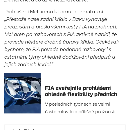
Prohlášení McLarenu k tomuto tématu zní:
„Přestože naše zadní křídlo v Baku vyhovuje
předpisům a prošlo všemi testy FIA na prohnutí,
McLaren po rozhovorech s FIA aktivně nabídl, že
provede některé drobné úpravy křídla. Očekávali
bychom, že FIA povede podobné rozhovory i s
ostatními týmy ohledně dodržování předpisů u
jejich zadních křídel.“
FIA zveřejnila prohlášení
ohledně flexibility předních
křídel
V posledních týdnech se velmi
často mluvilo o přílišné pružnosti
předních křídel některých týmů.
Mezinárodní automobilová