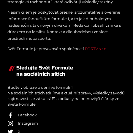
strategická rozhodnutí, která ovlivňují výsledky sezóny.
Naším cílem je poskytovat přesné, srozumitelné a ověřené
informace fanouškům formule 1, a to jak dlouholetým
nadšencům, tak novým divákům. Redakční obsah vzniká s
důrazem na kvalitu, kontext a dlouhodobou znalost
prostředí motorsportu.
Svět Formule je provozován společností
FORTV s.r.o.
Sledujte Svět Formule
na sociálních sítích
Buďte v obraze o dění ve formuli 1.
Na sociálních sítích sdílíme aktuální zprávy, výsledky závodů,
zajímavosti ze zákulisí F1 a odkazy na nejnovější články ze
Světa Formule.
Facebook
Instagram
X