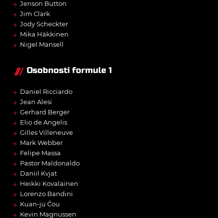
→
Jenson Button
→
Jim Clark
→
Jody Scheckter
→
Mika Häkkinen
→
Nigel Mansell
Osobnosti formule 1
→
Daniel Ricciardo
→
Jean Alesi
→
Gerhard Berger
→
Elio de Angelis
→
Gilles Villeneuve
→
Mark Webber
→
Felipe Massa
→
Pastor Maldonaldo
→
Daniil Kvjat
→
Heikki Kovalainen
→
Lorenzo Bandini
→
Kuan-jü Čou
→
Kevin Magnussen