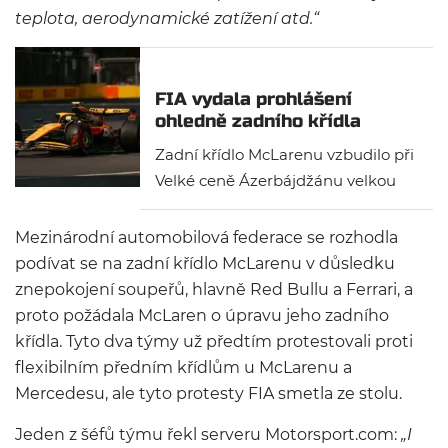
teplota, aerodynamické zatížení atd.“
FIA vydala prohlášení
ohledně zadního křídla
McLarenu
Zadní křídlo McLarenu vzbudilo při
Velké ceně Ázerbájdžánu velkou
pozornost, jelikož se na rovinkách
prohýbalo. Zdá se, že McLaren
Mezinárodní automobilová federace se rozhodla
našel díru v pravidlech a
podívat se na zadní křídlo McLarenu v důsledku
Mezinárodní automobilová
znepokojení soupeřů, hlavně Red Bullu a Ferrari, a
federace ohledně toho vydala
proto požádala McLaren o úpravu jeho zadního
vysvětlení.
křídla. Tyto dva týmy už předtím protestovali proti
flexibilním předním křídlům u McLarenu a
Mercedesu, ale tyto protesty FIA smetla ze stolu.
Jeden z šéfů týmu řekl serveru Motorsport.com:
„I