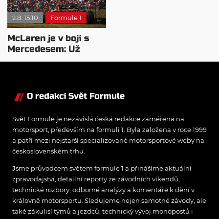
2.8. 15:10
Formule 1
McLaren je v boji s
Mercedesem: Už
pochopili pohonnou
jednotku
O redakci Svět Formule
Svět Formule je nezávislá česká redakce zaměřená na
motorsport, především na formuli 1. Byla založena v roce 1999
a patří mezi nejstarší specializované motorsportové weby na
československém trhu.
Jsme průvodcem světem formule 1 a přinášíme aktuální
zpravodajství, detailní reporty ze závodních víkendů,
technické rozbory, odborné analýzy a komentáře k dění v
královně motorsportu. Sledujeme nejen samotné závody, ale
také zákulisí týmů a jezdců, technický vývoj monopostů i