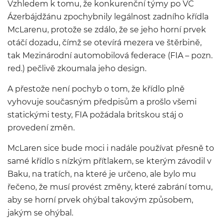
Vzhledem k tomu, že konkurenční týmy po VC
Ázerbájdžánu zpochybnily legálnost zadního křídla
McLarenu, protože se zdálo, že se jeho horní prvek
otáčí dozadu, čímž se otevírá mezera ve štěrbině,
tak Mezinárodní automobilová federace (FIA – pozn.
red.) pečlivě zkoumala jeho design.
A přestože není pochyb o tom, že křídlo plně
vyhovuje současným předpisům a prošlo všemi
statickými testy, FIA požádala britskou stáj o
provedení změn.
McLaren sice bude moci i nadále používat přesně to
samé křídlo s nízkým přítlakem, se kterým závodil v
Baku, na tratích, na které je určeno, ale bylo mu
řečeno, že musí provést změny, které zabrání tomu,
aby se horní prvek ohýbal takovým způsobem,
jakým se ohýbal.