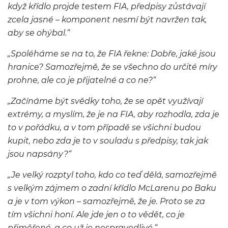
když křídlo projde testem FIA, předpisy zůstávají
zcela jasné – komponent nesmí být navržen tak,
aby se ohýbal.“
„Spoléháme se na to, že FIA řekne: Dobře, jaké jsou
hranice? Samozřejmě, že se všechno do určité míry
prohne, ale co je přijatelné a co ne?“
„Začínáme být svědky toho, že se opět využívají
extrémy, a myslím, že je na FIA, aby rozhodla, zda je
to v pořádku, a v tom případě se všichni budou
kupit, nebo zda je to v souladu s předpisy, tak jak
jsou napsány?“
„Je velký rozptyl toho, kdo co teď dělá, samozřejmě
s velkým zájmem o zadní křídlo McLarenu po Baku
a je v tom výkon – samozřejmě, že je. Proto se za
tím všichni honí. Ale jde jen o to vědět, co je
přiměřené, a co už je nespravedlivé.“