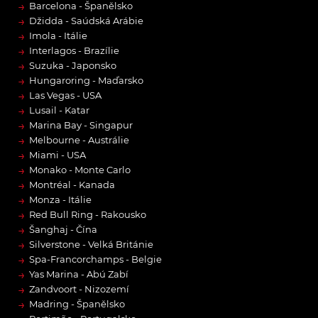
→
Barcelona - Španělsko
→
Džidda - Saúdská Arábie
→
Imola - Itálie
→
Interlagos - Brazílie
→
Suzuka - Japonsko
→
Hungaroring - Maďarsko
→
Las Vegas - USA
→
Lusail - Katar
→
Marina Bay - Singapur
→
Melbourne - Austrálie
→
Miami - USA
→
Monako - Monte Carlo
→
Montréal - Kanada
→
Monza - Itálie
→
Red Bull Ring - Rakousko
→
Šanghaj - Čína
→
Silverstone - Velká Británie
→
Spa-Francorchamps - Belgie
→
Yas Marina - Abú Zabí
→
Zandvoort - Nizozemí
→
Madring - Španělsko