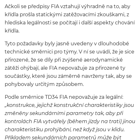
Ačkoli se předpisy FIA vztahují výhradně na to, aby
křídla prošla statickými zatěžovacími zkouškami, z
hlediska legálnosti se počítají i další aspekty chování
křídla.
Tyto požadavky byly jasně uvedeny v dlouhodobé
technické směrnici pro týmy. V ní se uvádí, že je sice
přirozené, že se díly při zvýšené aerodynamické
zátěži ohýbají, ale FIA nepovažuje za přirozené ty
součástky, které jsou záměrně navrženy tak, aby se
pohybovaly určitým způsobem.
Podle směrnice TD34 FIA nepovažuje za legální:
„konstrukce, jejichž konstrukční charakteristiky jsou
změněny sekundárními parametry tak, aby při
kontrolách FIA vytvářely (během jízdy na trati) jinou
charakteristiku prohýbání, než když jsou v klidu.
Příkladem sekundárních parametrů může být