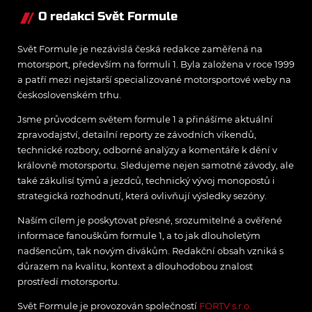
O redakci Svět Formule
Svět Formule je nezávislá česká redakce zaměřená na
motorsport, především na formuli 1. Byla založena v roce 1999
a patří mezi nejstarší specializované motorsportové weby na
československém trhu.
Jsme průvodcem světem formule 1 a přinášíme aktuální
zpravodajství, detailní reporty ze závodních víkendů,
technické rozbory, odborné analýzy a komentáře k dění v
královně motorsportu. Sledujeme nejen samotné závody, ale
také zákulisí týmů a jezdců, technický vývoj monopostů i
strategická rozhodnutí, která ovlivňují výsledky sezóny.
Naším cílem je poskytovat přesné, srozumitelné a ověřené
informace fanouškům formule 1, a to jak dlouholetým
nadšencům, tak novým divákům. Redakční obsah vzniká s
důrazem na kvalitu, kontext a dlouhodobou znalost
prostředí motorsportu.
Svět Formule je provozován společností
FORTV s.r.o.