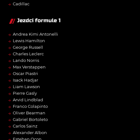
→
Cadillac
Jezdci formule 1
→
Andrea Kimi Antonelli
→
Lewis Hamilton
→
George Russell
→
Charles Leclerc
→
Lando Norris
→
Max Verstappen
→
Oscar Piastri
→
Isack Hadjar
→
Liam Lawson
→
Pierre Gasly
→
Arvid Lindblad
→
Franco Colapinto
→
Oliver Bearman
→
Gabriel Bortoleto
→
Carlos Sainz
→
Alexander Albon
→
Esteban Ocon