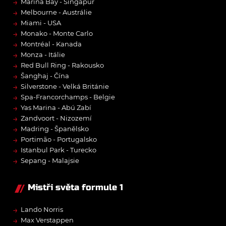
→
Marina Bay - Singapur
→
Melbourne - Austrálie
→
Miami - USA
→
Monako - Monte Carlo
→
Montréal - Kanada
→
Monza - Itálie
→
Red Bull Ring - Rakousko
→
Šanghaj - Čína
→
Silverstone - Velká Británie
→
Spa-Francorchamps - Belgie
→
Yas Marina - Abú Zabí
→
Zandvoort - Nizozemí
→
Madring - Španělsko
→
Portimão - Portugalsko
→
Istanbul Park - Turecko
→
Sepang - Malajsie
Mistři světa formule 1
→
Lando Norris
→
Max Verstappen