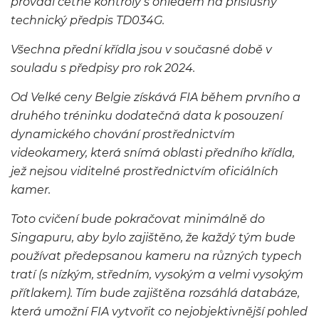
provádí četné kontroly s ohledem na příslušný
technický předpis TD034G.
Všechna přední křídla jsou v současné době v
souladu s předpisy pro rok 2024.
Od Velké ceny Belgie získává FIA během prvního a
druhého tréninku dodatečná data k posouzení
dynamického chování prostřednictvím
videokamery, která snímá oblasti předního křídla,
jež nejsou viditelné prostřednictvím oficiálních
kamer.
Toto cvičení bude pokračovat minimálně do
Singapuru, aby bylo zajištěno, že každý tým bude
používat předepsanou kameru na různých typech
tratí (s nízkým, středním, vysokým a velmi vysokým
přítlakem). Tím bude zajištěna rozsáhlá databáze,
která umožní FIA vytvořit co nejobjektivnější pohled