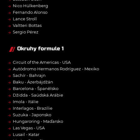
→
Nico Hülkenberg
→
Fernando Alonso
→
Lance Stroll
→
Valtteri Bottas
→
Sergio Pérez
Okruhy formule 1
→
Circuit of the Americas - USA
→
Autódromo Hermanos Rodríguez - Mexiko
→
Sachír - Bahrajn
→
Baku - Ázerbájdžán
→
Barcelona - Španělsko
→
Džidda - Saúdská Arábie
→
Imola - Itálie
→
Interlagos - Brazílie
→
Suzuka - Japonsko
→
Hungaroring - Maďarsko
→
Las Vegas - USA
→
Lusail - Katar