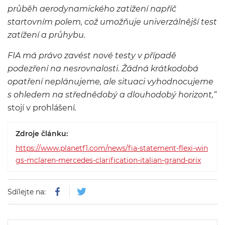
průběh aerodynamického zatížení napříč
startovním polem, což umožňuje univerzálnější test
zatížení a průhybu.
FIA má právo zavést nové testy v případě
podezření na nesrovnalosti. Žádná krátkodobá
opatření neplánujeme, ale situaci vyhodnocujeme
s ohledem na střednědobý a dlouhodobý horizont,“
stojí v prohlášení
.
Zdroje článku:
https://www.planetf1.com/news/fia-statement-flexi-win
gs-mclaren-mercedes-clarification-italian-grand-prix
Sdílejte na: