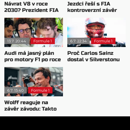
Návrat V8 v roce
Jezdci řeší s FIA
2030? Prezident FIA
kontroverzní závěr
promluvil o
Velké ceny Velké
budoucnosti F1
Británie
13.7. 20:44
Formule 1
6.7. 22:34
Formule 1
Audi má jasný plán
Proč Carlos Sainz
pro motory F1 po roce
dostal v Silverstonu
2031
vzácný trest
6.7. 15:40
Formule 1
Wolff reaguje na
závěr závodu: Takto
mělo vypadat Abú
Zabí 2021