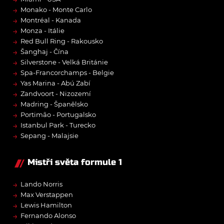
→
Monako - Monte Carlo
→
Montréal - Kanada
→
Monza - Itálie
→
Red Bull Ring - Rakousko
→
Šanghaj - Čína
→
Silverstone - Velká Británie
→
Spa-Francorchamps - Belgie
→
Yas Marina - Abú Zabí
→
Zandvoort - Nizozemí
→
Madring - Španělsko
→
Portimão - Portugalsko
→
Istanbul Park - Turecko
→
Sepang - Malajsie
Mistři světa formule 1
→
Lando Norris
→
Max Verstappen
→
Lewis Hamilton
→
Fernando Alonso