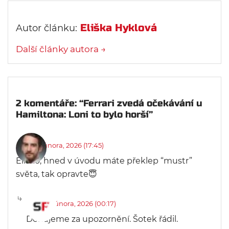
Eliška Hyklová
Autor článku:
Další články autora →
2 komentáře: “Ferrari zvedá očekávání u
Hamiltona: Loni to bylo horší”
Radim Nigrin
napsal:
1 února, 2026 (17:45)
Eliško, hned v úvodu máte překlep “mustr”
světa, tak opravte😇
Jan Fridrich
napsal:
2 února, 2026 (00:17)
Děkujeme za upozornění. Šotek řádil.