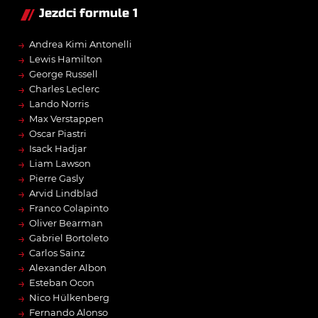
Jezdci formule 1
→
Andrea Kimi Antonelli
→
Lewis Hamilton
→
George Russell
→
Charles Leclerc
→
Lando Norris
→
Max Verstappen
→
Oscar Piastri
→
Isack Hadjar
→
Liam Lawson
→
Pierre Gasly
→
Arvid Lindblad
→
Franco Colapinto
→
Oliver Bearman
→
Gabriel Bortoleto
→
Carlos Sainz
→
Alexander Albon
→
Esteban Ocon
→
Nico Hülkenberg
→
Fernando Alonso