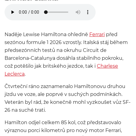
Naděje Lewise Hamiltona ohledně
Ferrari
před
sezónou formule 1 2026 vzrostly. Italská stáj během
předsezónních testů na okruhu Circuit de
Barcelona-Catalunya dosáhla stabilního pokroku,
což potěšilo jak britského jezdce, tak i
Charlese
Leclerca
.
Čtvrteční ráno zaznamenalo Hamiltonovu druhou
jízdu ve voze, ale poprvé v suchých podmínkách.
Veterán byl rád, že konečně mohl vyzkoušet vůz SF-
26 na suché trati.
Hamilton odjel celkem 85 kol, což představovalo
výraznou porci kilometrů pro nový motor Ferrari,