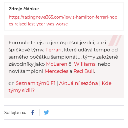
Zdroje článku:
https://racingnews365.com/lewis-hamilton-ferrari-hop
es-raised-last-year-was-worse
Formule 1 nejsou jen úspěšní jezdci, ale i
špičkové týmy.
Ferrari
, které udává tempo od
samého počátku šampionátu, týmy založené
závodníky jako
McLaren
či
Williams
, nebo
noví šampioni
Mercedes
a
Red Bull
.
👉
Seznam týmů F1
|
Aktuální sezóna
|
Kde
týmy sídlí?
Sdílejte na: