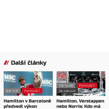
Další články
7.8. 14:46
Formule 1
8.8. 11:51
Formule 1
Ze zákulisí
Hamilton v Barceloně
Hamilton, Verstappen
předvedl výkon
nebo Norris: Kdo má