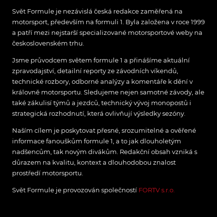
Svět Formule je nezávislá česká redakce zaměřená na
motorsport, především na formuli 1. Byla založena v roce 1999
a patří mezi nejstarší specializované motorsportové weby na
československém trhu.
Jsme průvodcem světem formule 1 a přinášíme aktuální
zpravodajství, detailní reporty ze závodních víkendů,
technické rozbory, odborné analýzy a komentáře k dění v
královně motorsportu. Sledujeme nejen samotné závody, ale
také zákulisí týmů a jezdců, technický vývoj monopostů i
strategická rozhodnutí, která ovlivňují výsledky sezóny.
Naším cílem je poskytovat přesné, srozumitelné a ověřené
informace fanouškům formule 1, a to jak dlouholetým
nadšencům, tak novým divákům. Redakční obsah vzniká s
důrazem na kvalitu, kontext a dlouhodobou znalost
prostředí motorsportu.
Svět Formule je provozován společností
FORTV s.r.o.