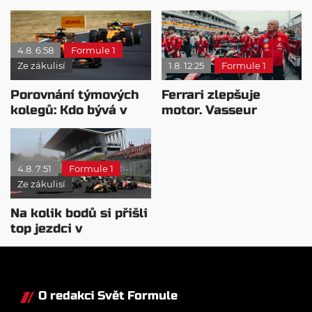
pravého šampiona
nejvyšší plat?
4.8. 6:58
Formule 1
Ze zákulisí
1.8. 12:25
Formule 1
Porovnání týmových
Ferrari zlepšuje
kolegů: Kdo bývá v
motor. Vasseur
sobotu nejrychlejší?
chystá útok na
Mercedes
4.8. 7:51
Formule 1
Ze zákulisí
Na kolik bodů si přišli
top jezdci v
posledních 4
závodech?
O redakci Svět Formule