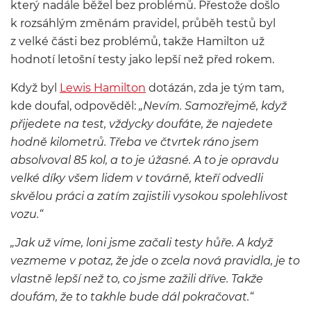
který nadále běžel bez problémů. Přestože došlo
k rozsáhlým změnám pravidel, průběh testů byl
z velké části bez problémů, takže Hamilton už
hodnotí letošní testy jako lepší než před rokem.
Když byl
Lewis Hamilton
dotázán, zda je tým tam,
kde doufal, odpověděl:
„Nevím. Samozřejmě, když
přijedete na test, vždycky doufáte, že najedete
hodně kilometrů. Třeba ve čtvrtek ráno jsem
absolvoval 85 kol, a to je úžasné. A to je opravdu
velké díky všem lidem v továrně, kteří odvedli
skvělou práci a zatím zajistili vysokou spolehlivost
vozu.“
„Jak už víme, loni jsme začali testy hůře. A když
vezmeme v potaz, že jde o zcela nová pravidla, je to
vlastně lepší než to, co jsme zažili dříve. Takže
doufám, že to takhle bude dál pokračovat.“