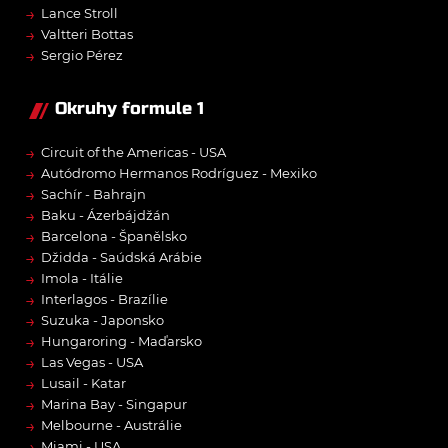
→
Lance Stroll
→
Valtteri Bottas
→
Sergio Pérez
Okruhy formule 1
→
Circuit of the Americas - USA
→
Autódromo Hermanos Rodríguez - Mexiko
→
Sachír - Bahrajn
→
Baku - Ázerbájdžán
→
Barcelona - Španělsko
→
Džidda - Saúdská Arábie
→
Imola - Itálie
→
Interlagos - Brazílie
→
Suzuka - Japonsko
→
Hungaroring - Maďarsko
→
Las Vegas - USA
→
Lusail - Katar
→
Marina Bay - Singapur
→
Melbourne - Austrálie
→
Miami - USA