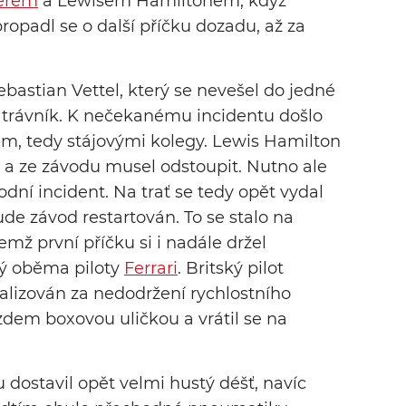
erem
a Lewisem Hamiltonem, když
propadl se o další příčku dozadu, až za
ebastian Vettel, který se nevešel do jedné
řes trávník. K nečekanému incidentu došlo
, tedy stájovými kolegy. Lewis Hamilton
 a ze závodu musel odstoupit. Nutno ale
vodní incident. Na trať se tedy opět vydal
ude závod restartován. To se stalo na
emž první příčku si i nadále držel
ný oběma piloty
Ferrari
. Britský pilot
alizován za nedodržení rychlostního
zdem boxovou uličkou a vrátil se na
dostavil opět velmi hustý déšť, navíc