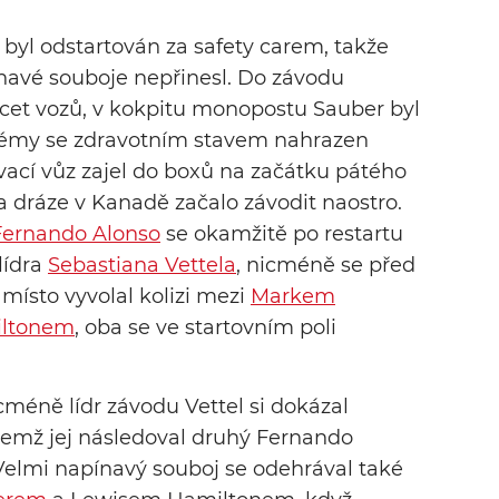
byl odstartován za safety carem, takže
navé souboje nepřinesl. Do závodu
acet vozů, v kokpitu monopostu Sauber byl
blémy se zdravotním stavem nahrazen
ací vůz zajel do boxů na začátku pátého
a dráze v Kanadě začalo závodit naostro.
Fernando Alonso
se okamžitě po restartu
lídra
Sebastiana Vettela
, nicméně se před
 místo vyvolal kolizi mezi
Markem
ltonem
, oba se ve startovním poli
icméně lídr závodu Vettel si dokázal
čemž jej následoval druhý Fernando
 Velmi napínavý souboj se odehrával také