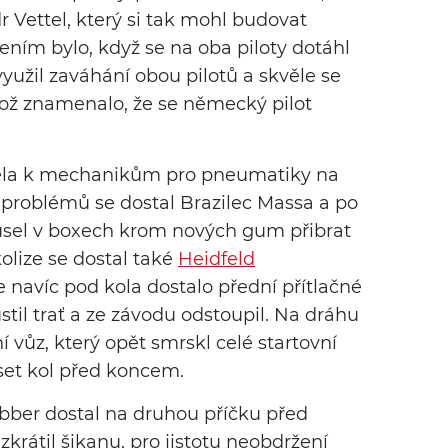
dr Vettel, který si tak mohl budovat
ím bylo, když se na oba piloty dotáhl
yužil zaváhání obou pilotů a skvěle se
což znamenalo, že se německý pilot
ížděla k mechanikům pro pneumatiky na
problémů se dostal Brazilec Massa a po
usel v boxech krom nových gum přibrat
kolize se dostal také
Heidfeld
 navíc pod kola dostalo přední přítlačné
til trať a ze závodu odstoupil. Na dráhu
 vůz, který opět smrskl celé startovní
eset kol před koncem.
bber dostal na druhou příčku před
krátil šikanu, pro jistotu neobdržení