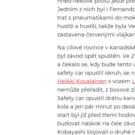
hned několik pilotů ještě p
Jedním z nich byl i Fernando 
trať s pneumatikami do mokr
hustší a hustší, takže byla
zastavena červenými vlajkam
Na cílové rovince v kanadské
byl závod opět spuštěn. Ve 2
a čekalo se, kdy bude tento 
safety car opustil okruh, se
Heikki Kovalainen
s vozem
L
nemůže přeřadit, z boxové zí
Safety car opustil dráhu ka
kola a jen pár minut po des
start byl již před třemi hodi
budovat náskok na čele záv
Kobayashi bojovali o druhé 