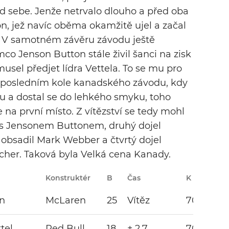
řed sebe. Jenže netrvalo dlouho a před oba
on, jež navíc oběma okamžitě ujel a začal
. V samotném závěru závodu ještě
mco Jenson Button stále živil šanci na zisk
usel předjet lídra Vettela. To se mu pro
v posledním kole kanadského závodu, kdy
bu a dostal se do lehkého smyku, toho
se na první místo. Z vítězství se tedy mohl
 s Jensonem Buttonem, druhý dojel
u obsadil Mark Webber a čtvrtý dojel
her. Taková byla Velká cena Kanady.
Konstruktér
B
Čas
K
Pneu
n
McLaren
25
Vítěz
70
tel
Red Bull
18
+ 2.7
70