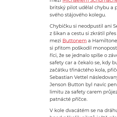
mezi
Michaelem Schumach
britský pilot udělal chybu a 
svého stájového kolegu.
Chybičku si neodpustil ani S
z šikan a cestu si zkrátil p
mezi
Buttonem
a Hamiltonem
si přitom poškodil monopost
říci, že se jednalo spíše o zá
safety car a čekalo se, kdy b
začátku třináctého kola, přič
Sebastian Vettel následova
Jenson Button byl navíc pen
limitu za safety carem průje
patnácté příčce.
V kole dvacátém se na dráhu 