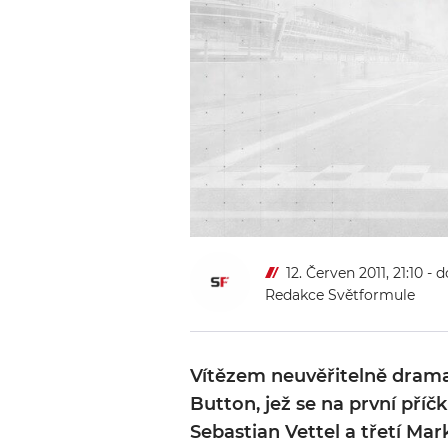
12. Červen 2011, 21:10
- d
Redakce Světformule
Vítězem neuvěřitelně drama
Button, jež se na první příč
Sebastian Vettel a třetí Ma