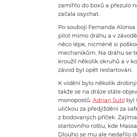
zamířilo do boxů a přezulo n
začala osychat.
Po souboji Fernanda Alonsa
pilot mimo dráhu a v závodě 
něco lépe, nicméně si poško
mechanikům. Na dráhu se ted
kroužil několik okruhů a v ko
závod byl opět restartován.
K vidění bylo několik drobný
takže se na dráze stále obje
monopostů.
Adrian Sutil
byl 
uličkou za předjíždění za s
z bodovaných příček. Zajíma
startovního roštu, kde Mass
Dlouho se mu ale nedařilo d