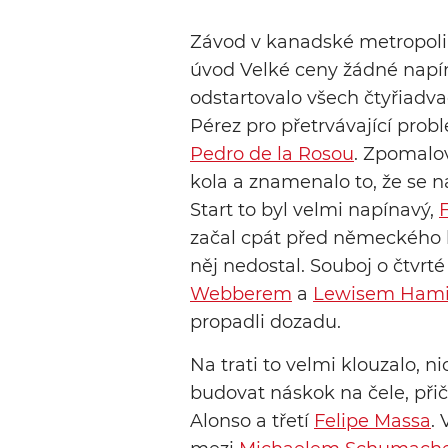
Závod v kanadské metropoli 
úvod Velké ceny žádné napí
odstartovalo všech čtyřiadv
Pérez pro přetrvávající pro
Pedro de la Rosou
. Zpomalov
kola a znamenalo to, že se n
Start to byl velmi napínavý,
začal cpát před německého 
něj nedostal. Souboj o čtvrté
Webberem
a
Lewisem Hami
propadli dozadu.
Na trati to velmi klouzalo, n
budovat náskok na čele, při
Alonso a třetí
Felipe Massa
.