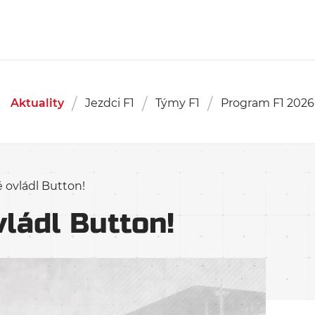
Aktuality
Jezdci F1
Týmy F1
Program F1 2026
 ovládl Button!
ládl Button!