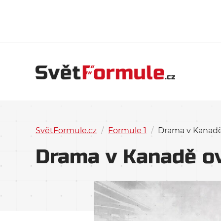
SvětFormule.cz
/
Formule 1
/
Drama v Kanadě
Drama v Kanadě ov