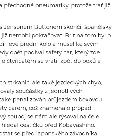
a přechodné pneumatiky, protože trať již
 s Jensonem Buttonem skončil španělský
již nemohl pokračovat. Brit na tom byl o
dil levé přední kolo a musel ke svým
y opět podíval safety car, který zde
le čtyřicátém se vrátil zpět do boxů a
ch strkanic, ale také jezdeckých chyb,
vovaly součástky z jednotlivých
také penalizován průjezdem boxovou
afety carem, což znamenalo propad
vý souboj se nám ale rýsoval na čele
a hledal cestičku před Kobayashiho.
ostat se před japonského závodníka,