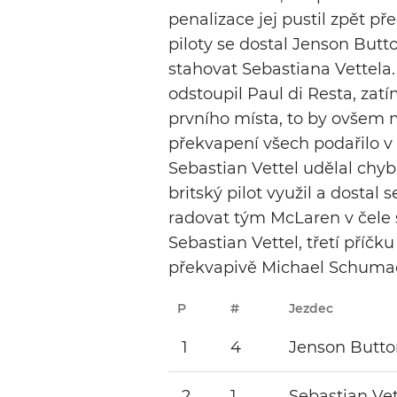
penalizace jej pustil zpět p
piloty se dostal Jenson Butt
stahovat Sebastiana Vettela
odstoupil Paul di Resta, zatí
prvního místa, to by ovšem m
překvapení všech podařilo 
Sebastian Vettel udělal chy
britský pilot využil a dostal 
radovat tým McLaren v čele
Sebastian Vettel, třetí příčk
překvapivě Michael Schumac
P
#
Jezdec
1
4
Jenson Butto
2
1
Sebastian Vet