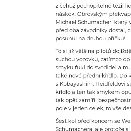
z čehož pochopitelně těžil lí
náskok. Obrovským překvapen
Michael Schumacher, který v
před oba závodníky dostal, 
posunul na druhou příčku!
To si již většina pilotů doj
suchou vozovku, zatímco do 
smyku ťukl do svodidel a m
také nové přední křídlo. Do 
s Kobayashim, Heidfeldovi se
křídlo a ten tak smykem opus
tak opět zamířil bezpečnostní
pole v jeden celek, to vše d
Šest kol před koncem se We
Schumachera, ale protože si z