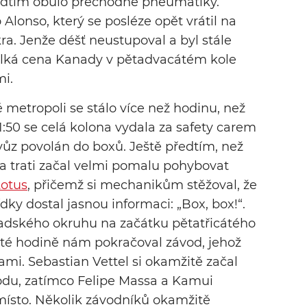
ředtím obulo přechodné pneumatiky.
Alonso, který se posléze opět vrátil na
a. Jenže déšť neustupoval a byl stále
 Velká cena Kanady v pětadvacátém kole
i.
 metropoli se stálo více než hodinu, než
1:50 se celá kolona vydala za safety carem
vůz povolán do boxů. Ještě předtím, než
 na trati začal velmi pomalu pohybovat
otus
, přičemž si mechanikům stěžoval, že
dky dostal jasnou informaci: „Box, box!“.
nadského okruhu na začátku pětatřicátého
áté hodině nám pokračoval závod, jehož
nami. Sebastian Vettel si okamžitě začal
odu, zatímco Felipe Massa a Kamui
místo. Několik závodníků okamžitě