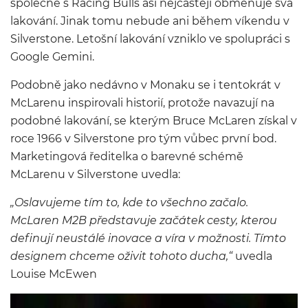
společně s
Racing Bulls
asi nejčastěji obměňuje svá
lakování. Jinak tomu nebude ani během víkendu v
Silverstone. Letošní lakování vzniklo ve spolupráci s
Google
Gemini
.
Podobně jako nedávno v Monaku se i tentokrát v
McLarenu inspirovali historií, protože navazují na
podobné lakování, se kterým Bruce McLaren získal v
roce 1966 v Silverstone pro tým vůbec první bod.
Marketingová ředitelka o barevné schémě
McLarenu v Silverstone uvedla:
„Oslavujeme tím to, kde to všechno začalo.
McLaren M2B
představuje začátek cesty, kterou
definují neustálé inovace a víra v možnosti. Tímto
designem chceme oživit tohoto ducha,“
uvedla
Louise McEwen