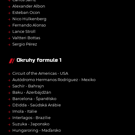
→
→
Alexander Albon
→
Esteban Ocon
→
Nico Hülkenberg
→
Fernando Alonso
→
Lance Stroll
→
Valtteri Bottas
→
Sergio Pérez
Okruhy formule 1
→
Circuit of the Americas - USA
→
Autódromo Hermanos Rodríguez - Mexiko
→
Sachír - Bahrajn
→
Baku - Ázerbájdžán
→
Barcelona - Španělsko
→
Džidda - Saúdská Arábie
→
Imola - Itálie
→
Interlagos - Brazílie
→
Suzuka - Japonsko
→
Hungaroring - Maďarsko