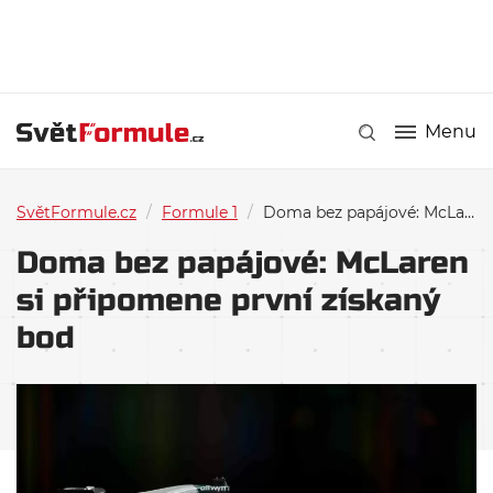
Menu
SvětFormule.cz
/
Formule 1
/
Doma bez papájové: McLaren si připomene první získaný bod
Doma bez papájové: McLaren
si připomene první získaný
bod