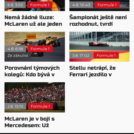
6.8. 3:02
Formule 1
4.8. 10:43
Formule 1
Nemá žádné iluze:
Šampionát ještě není
McLaren už ale jeden
rozhodnut, tvrdí
návrat ze dna dokázal
Brundle
4.8. 6:58
Formule 1
Ze zákulisí
3.8. 17:02
Formule 1
Porovnání týmových
Stellu netrápí, že
kolegů: Kdo bývá v
Ferrari jezdilo v
sobotu nejrychlejší?
Madridu: Bylo to
staveniště
2.8. 15:10
Formule 1
McLaren je v boji s
Mercedesem: Už
pochopili pohonnou