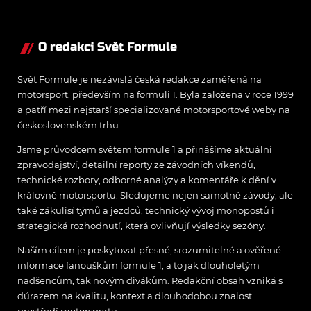
jednotku
O redakci Svět Formule
Svět Formule je nezávislá česká redakce zaměřená na
motorsport, především na formuli 1. Byla založena v roce 1999
a patří mezi nejstarší specializované motorsportové weby na
československém trhu.
Jsme průvodcem světem formule 1 a přinášíme aktuální
zpravodajství, detailní reporty ze závodních víkendů,
technické rozbory, odborné analýzy a komentáře k dění v
královně motorsportu. Sledujeme nejen samotné závody, ale
také zákulisí týmů a jezdců, technický vývoj monopostů i
strategická rozhodnutí, která ovlivňují výsledky sezóny.
Naším cílem je poskytovat přesné, srozumitelné a ověřené
informace fanouškům formule 1, a to jak dlouholetým
nadšencům, tak novým divákům. Redakční obsah vzniká s
důrazem na kvalitu, kontext a dlouhodobou znalost