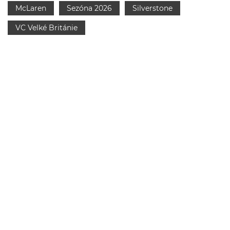
McLaren
Sezóna 2026
Silverstone
VC Velké Británie