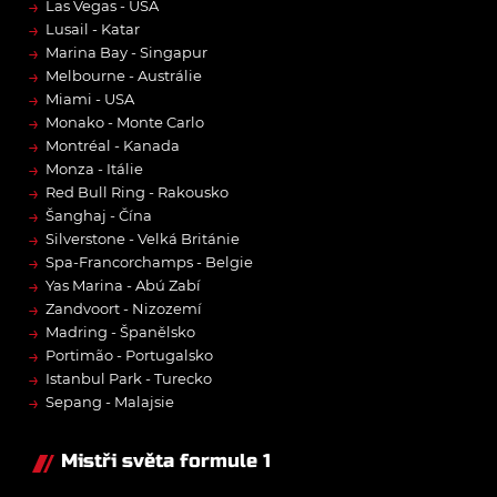
→
Las Vegas - USA
→
Lusail - Katar
→
Marina Bay - Singapur
→
Melbourne - Austrálie
→
Miami - USA
→
Monako - Monte Carlo
→
Montréal - Kanada
→
Monza - Itálie
→
Red Bull Ring - Rakousko
→
Šanghaj - Čína
→
Silverstone - Velká Británie
→
Spa-Francorchamps - Belgie
→
Yas Marina - Abú Zabí
→
Zandvoort - Nizozemí
→
Madring - Španělsko
→
Portimão - Portugalsko
→
Istanbul Park - Turecko
→
Sepang - Malajsie
Mistři světa formule 1