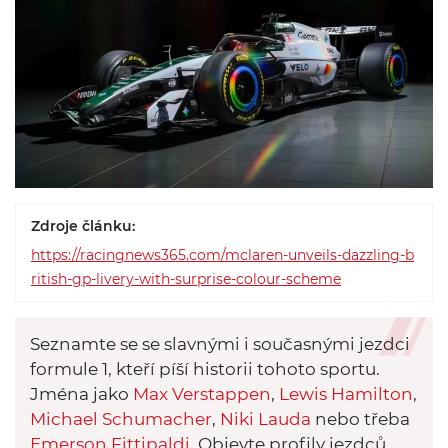
Zdroje článku:
https://racingnews365.com/mclaren-unveils-dazzling-b
ritish-gp-livery-with-surprise-colour-scheme
Seznamte se se slavnými i současnými jezdci
formule 1, kteří píší historii tohoto sportu.
Jména jako
Max Verstappen
,
Lewis Hamilton
,
Michael Schumacher
,
Niki Lauda
nebo třeba
Emerson Fittipaldi
. Objevte profily jezdců,