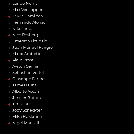
→
Lando Norris
→
Max Verstappen
→
Lewis Hamilton
→
Fernando Alonso
→
Niki Lauda
→
Nico Rosberg
→
Emerson Fittipaldi
→
Juan Manuel Fangio
→
Mario Andretti
→
Alain Prost
→
Ayrton Senna
→
Sebastian Vettel
→
Giuseppe Farina
→
James Hunt
→
Alberto Ascari
→
Jenson Button
→
Jim Clark
→
Jody Scheckter
→
Mika Häkkinen
→
Nigel Mansell