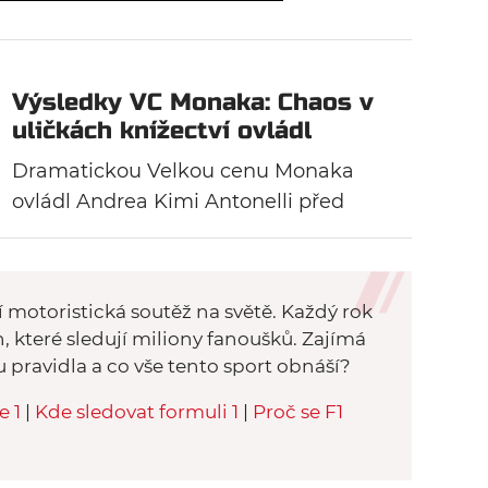
Výsledky VC Monaka: Chaos v
uličkách knížectví ovládl
Antonelli, Leclerc doplatil na
Dramatickou Velkou cenu Monaka
asfalt
ovládl Andrea Kimi Antonelli před
Lewisem Hamiltonem. Třetí pozici
obsadil Isack Hadjar. Dvakrát na trať
vyjel safety car, několik pilotů dostalo
í motoristická soutěž na světě. Každý rok
penalizaci za překročení rychlosti v
n, které sledují miliony fanoušků. Zajímá
boxech a následně červené vlajky
ou pravidla a co vše tento sport obnáší?
kvůli problémům s asfaltem v poslední
e 1
|
Kde sledovat formuli 1
|
Proč se F1
zatáčce. Na to doplatil Lance Stroll i
domácí Charles Leclerc.