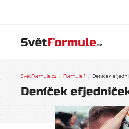
SvětFormule.cz
/
Formule 1
/
Deníček efjedn
Deníček efjedniče