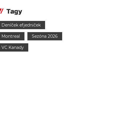
Tagy
Deníček efjedniček
Montreal
Sezóna 2026
VC Kanady