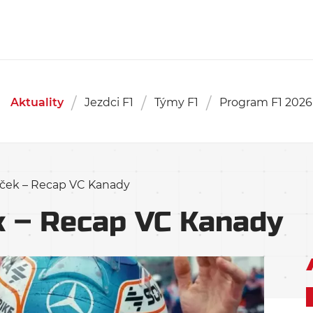
Aktuality
Jezdci F1
Týmy F1
Program F1 2026
iček – Recap VC Kanady
k – Recap VC Kanady