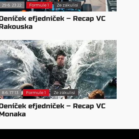
29.6. 23:22
Formule 1
Ze zákulisí
Deníček efjedniček – Recap VC
Rakouska
8.6. 17:13
Formule 1
Ze zákulisí
Deníček efjedniček – Recap VC
Monaka