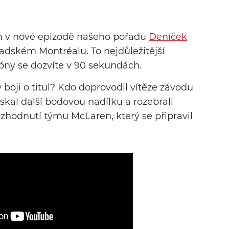
m v nové epizodě našeho pořadu
Deníček
adském Montréalu. To nejdůležitější
zóny se dozvíte v 90 sekundách.
oji o titul? Kdo doprovodil vítěze závodu
ískal další bodovou nadílku a rozebrali
zhodnutí týmu McLaren, který se připravil