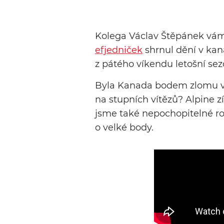
Kolega Václav Štěpánek vá
efjedniček
shrnul dění v kan
z pátého víkendu letošní se
Byla Kanada bodem zlomu v b
na stupních vítězů? Alpine z
jsme také nepochopitelné ro
o velké body.