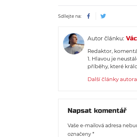
Sdílejte na:
Vác
Autor článku:
Redaktor, komentát
1. Hlavou je neust
příběhy, které krá
Další články autora
Napsat komentář
Vaše e-mailová adresa nebu
označeny
*