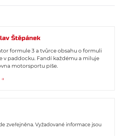
lav Štěpánek
or formule 3 a tvůrce obsahu o formuli
ále v paddocku. Fandí každému a miluje
lovna motorsportu píše.
 →
de zveřejněna.
Vyžadované informace jsou