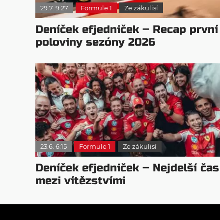
29.7. 9:27
Formule 1
Ze zákulisí
Deníček efjedniček – Recap první
poloviny sezóny 2026
23.6. 6:15
Formule 1
Ze zákulisí
Deníček efjedniček – Nejdelší čas
mezi vítězstvími