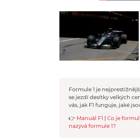
Formule 1 je nejprestižnějš
se jezdí desítky velkých ce
vás, jak F1 funguje, jaké js
👉
Manuál F1
|
Co je formul
nazývá formule 1?