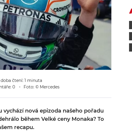
 doba čtení: 1 minuta
táře: 0
Foto: © Mercedes
u vychází nová epizoda našeho pořadu
odehrálo během Velké ceny Monaka? To
našem recapu.