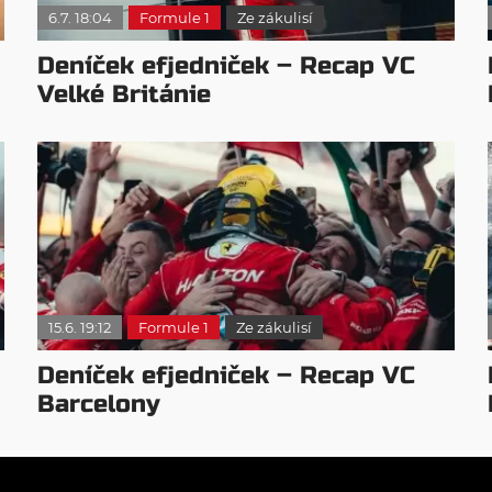
6.7. 18:04
Formule 1
Ze zákulisí
Deníček efjedniček – Recap VC
Velké Británie
15.6. 19:12
Formule 1
Ze zákulisí
Deníček efjedniček – Recap VC
Barcelony