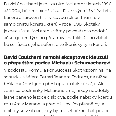
David Coulthard jezdil za tým McLaren v letech 1996
až 2004, během nichž získal 12 ze svých 13 vítězství v
kariéře a zároveň hrál klíčovou roli při triumfu v
šampionátu konstruktérů v roce 1998. Skotský
jezdec zůstal McLarenu věrný po celé toto období,
ačkoli jeden tým ho přitahoval natolik, že ho zlákal
ke schůzce s jeho šéfem, a to ikonický tým Ferrari.
David Coulthard nemohl akceptovat klauzuli
o přepuštění pozice Michaelu Schumacherovi
V podcastu Formula For Success Skot vzpomínal na
schůzku s šéfem Ferrari Jeanem Todtem, na níž se
řešila možnost jeho přestupu do italské stáje. Ale
zatímco podmínky McLarenu z něj nikdy neudělaly
jasně daného jezdce číslo dva, podle nabídky, kterou
mu tým z Maranella předložil, by jím přesně byl a
ocitl by se v situaci, kdy by musel přenechat pozici