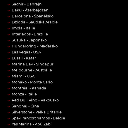
→
Sachír - Bahrajn
→
Baku - Ázerbájdžán
→
Barcelona - Španělsko
→
Džidda - Saúdská Arábie
→
Imola - Itálie
→
Interlagos - Brazílie
→
Suzuka - Japonsko
→
Hungaroring - Maďarsko
→
Las Vegas - USA
→
Lusail - Katar
→
Marina Bay - Singapur
→
Melbourne - Austrálie
→
Miami - USA
→
Monako - Monte Carlo
→
Montréal - Kanada
→
Monza - Itálie
→
Red Bull Ring - Rakousko
→
Šanghaj - Čína
→
Silverstone - Velká Británie
→
Spa-Francorchamps - Belgie
→
Yas Marina - Abú Zabí