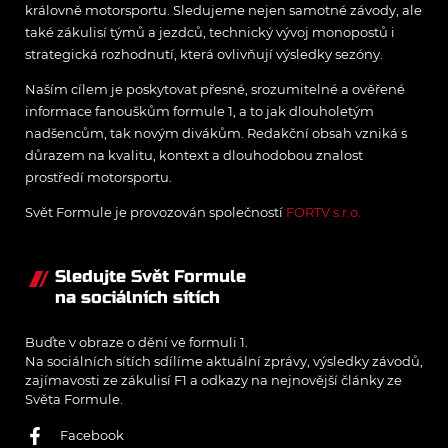
královně motorsportu. Sledujeme nejen samotné závody, ale
také zákulisí týmů a jezdců, technický vývoj monopostů i
strategická rozhodnutí, která ovlivňují výsledky sezóny.
Naším cílem je poskytovat přesné, srozumitelné a ověřené
informace fanouškům formule 1, a to jak dlouholetým
nadšencům, tak novým divákům. Redakční obsah vzniká s
důrazem na kvalitu, kontext a dlouhodobou znalost
prostředí motorsportu.
Svět Formule je provozován společností
FORTV s.r.o.
Sledujte Svět Formule
na sociálních sítích
Buďte v obraze o dění ve formuli 1.
Na sociálních sítích sdílíme aktuální zprávy, výsledky závodů,
zajímavosti ze zákulisí F1 a odkazy na nejnovější články ze
Světa Formule.
Facebook