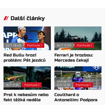
Další články
24.7. 18:48
Formule 1
24.7. 11:03
Formule 1
Red Bullu hrozí
Ferrari je hrozbou:
problém: Pět jezdců
Mercedes čekají
na čtyři místa
těžké rozhovory
16.7. 11:31
Formule 1
12.5. 12:18
Formule 1
Prst k nebesům nebo
Coulthard o
fakt těžká neděle
Antonellim: Podpora