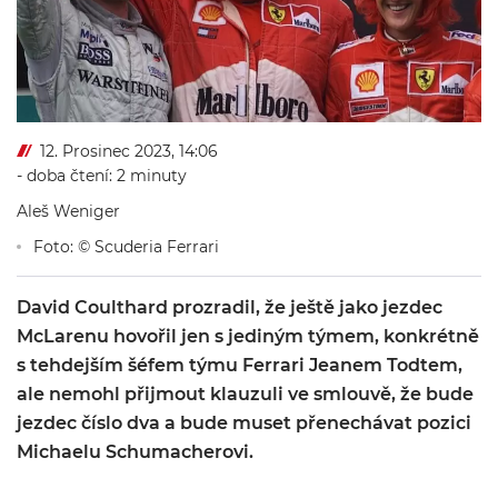
12. Prosinec 2023, 14:06
- doba čtení: 2 minuty
Aleš Weniger
Foto: © Scuderia Ferrari
David Coulthard prozradil, že ještě jako jezdec
McLarenu hovořil jen s jediným týmem, konkrétně
s tehdejším šéfem týmu Ferrari Jeanem Todtem,
ale nemohl přijmout klauzuli ve smlouvě, že bude
jezdec číslo dva a bude muset přenechávat pozici
Michaelu Schumacherovi.