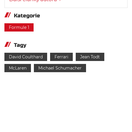
Kategorie
Formule 1
Tagy
David Coulthard
Ferrari
Jean Todt
McLaren
Michael Schumacher