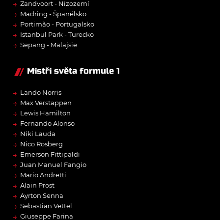
→
Zandvoort - Nizozemí
→
Madring - Španělsko
→
Portimão - Portugalsko
→
Istanbul Park - Turecko
→
Sepang - Malajsie
Mistři světa formule 1
→
Lando Norris
→
Max Verstappen
→
Lewis Hamilton
→
Fernando Alonso
→
Niki Lauda
→
Nico Rosberg
→
Emerson Fittipaldi
→
Juan Manuel Fangio
→
Mario Andretti
→
Alain Prost
→
Ayrton Senna
→
Sebastian Vettel
→
Giuseppe Farina