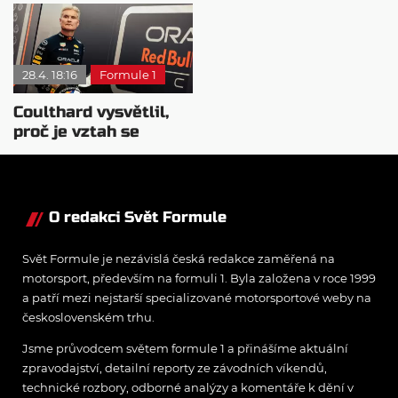
aneb Kvíz k VC Belgie
okolí bude klíčová
28.4. 18:16
Formule 1
Coulthard vysvětlil,
proč je vztah se
závodním inženýrem
důležitý
O redakci Svět Formule
Svět Formule je nezávislá česká redakce zaměřená na
motorsport, především na formuli 1. Byla založena v roce 1999
a patří mezi nejstarší specializované motorsportové weby na
československém trhu.
Jsme průvodcem světem formule 1 a přinášíme aktuální
zpravodajství, detailní reporty ze závodních víkendů,
technické rozbory, odborné analýzy a komentáře k dění v