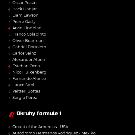
→
Oscar Piastri
→
Isack Hadjar
→
Liam Lawson
→
Pierre Gasly
→
Arvid Lindblad
→
Franco Colapinto
→
Oliver Bearman
→
Gabriel Bortoleto
→
Carlos Sainz
→
Alexander Albon
→
Esteban Ocon
→
Nico Hülkenberg
→
Fernando Alonso
→
Lance Stroll
→
Valtteri Bottas
→
Sergio Pérez
Okruhy formule 1
→
Circuit of the Americas - USA
→
Autódromo Hermanos Rodríguez - Mexiko