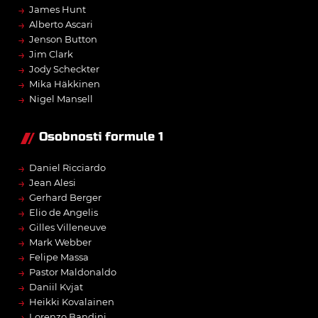
→
James Hunt
→
Alberto Ascari
→
Jenson Button
→
Jim Clark
→
Jody Scheckter
→
Mika Häkkinen
→
Nigel Mansell
Osobnosti formule 1
→
Daniel Ricciardo
→
Jean Alesi
→
Gerhard Berger
→
Elio de Angelis
→
Gilles Villeneuve
→
Mark Webber
→
Felipe Massa
→
Pastor Maldonaldo
→
Daniil Kvjat
→
Heikki Kovalainen
→
Lorenzo Bandini