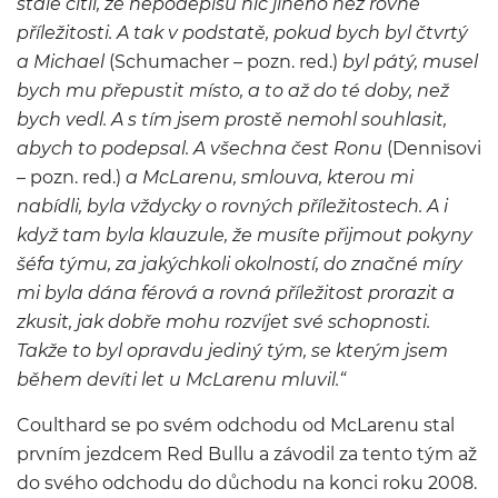
stále cítil, že nepodepíšu nic jiného než rovné
příležitosti. A tak v podstatě, pokud bych byl čtvrtý
a Michael
(Schumacher – pozn. red.)
byl pátý, musel
bych mu přepustit místo, a to až do té doby, než
bych vedl. A s tím jsem prostě nemohl souhlasit,
abych to podepsal. A všechna čest Ronu
(Dennisovi
– pozn. red.)
a McLarenu, smlouva, kterou mi
nabídli, byla vždycky o rovných příležitostech. A i
když tam byla klauzule, že musíte přijmout pokyny
šéfa týmu, za jakýchkoli okolností, do značné míry
mi byla dána férová a rovná příležitost prorazit a
zkusit, jak dobře mohu rozvíjet své schopnosti.
Takže to byl opravdu jediný tým, se kterým jsem
během devíti let u McLarenu mluvil.“
Coulthard se po svém odchodu od McLarenu stal
prvním jezdcem Red Bullu a závodil za tento tým až
do svého odchodu do důchodu na konci roku 2008.