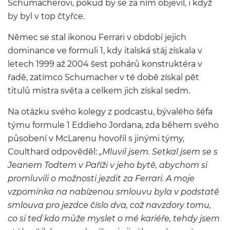
Schumacherovi, pokud by se za ním objevil, i když
by byl v top čtyřce.
Němec se stal ikonou Ferrari v období jejich
dominance ve formuli 1, kdy italská stáj získala v
letech 1999 až 2004 šest pohárů konstruktéra v
řadě, zatímco Schumacher v té době získal pět
titulů mistra světa a celkem jich získal sedm.
Na otázku svého kolegy z podcastu, bývalého šéfa
týmu formule 1 Eddieho Jordana, zda během svého
působení v McLarenu hovořil s jinými týmy,
Coulthard odpověděl:
„Mluvil jsem. Setkal jsem se s
Jeanem Todtem v Paříži v jeho bytě, abychom si
promluvili o možnosti jezdit za Ferrari. A moje
vzpomínka na nabízenou smlouvu byla v podstatě
smlouva pro jezdce číslo dva, což navzdory tomu,
co si teď kdo může myslet o mé kariéře, tehdy jsem