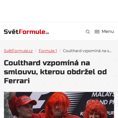
Menu
SvětFormule.cz
/
Formule 1
/
Coulthard vzpomíná na smlouvu, kterou obdržel od Ferrari
Coulthard vzpomíná na
smlouvu, kterou obdržel od
Ferrari