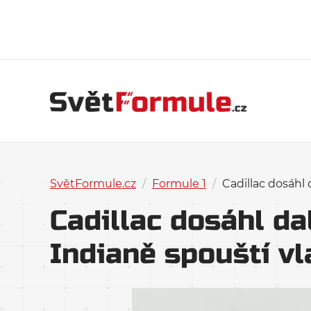
SvětFormule.cz
/
Formule 1
/
Cadillac dosáhl 
Cadillac dosáhl da
Indianě spouští vl