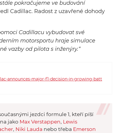
e stále pokračujeme ve budování
edl Cadillac. Radost z uzavřené dohody
pomoci Cadillacu vybudovat své
derním motorsportu hraje simulace
tné vazby od pilota s inženýry.“
lac-announces-major-f1-decision-in-growing-batt
oučasnými jezdci formule 1, kteří píší
éna jako
Max Verstappen
,
Lewis
acher
,
Niki Lauda
nebo třeba
Emerson