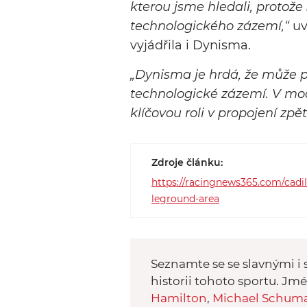
kterou jsme hledali, protož
technologického zázemí,“
uv
vyjádřila i Dynisma.
„Dynisma je hrdá, že může 
technologické zázemí. V mo
klíčovou roli v propojení zpě
Zdroje článku:
https://racingnews365.com/cadil
leground-area
Seznamte se se slavnými i s
historii tohoto sportu. Jm
Hamilton
,
Michael Schum