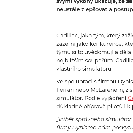
svými výkony ukazuje, že se 
neustále zlepšovat a postupn
Cadillac
, jako tým, který za
zázemí jako konkurence, kte
týmu si to uvědomují a dělají
nejbližším soupeřům. Cadillac
vlastního simulátoru.
Ve spolupráci s firmou
Dyni
Ferrari nebo McLarenem, zís
simulátor. Podle vyjádření
C
důkladné přípravě pilotů i k
„Výběr správného simulátoru
firmy Dynisma nám poskytuje 