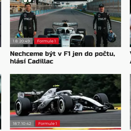
1.8. 20:49
Formule 1
Nechceme být v F1 jen do počtu,
hlásí Cadillac
18.7. 10:42
Formule 1