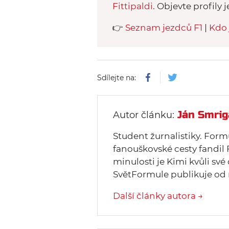
Fittipaldi
. Objevte profily j
👉
Seznam jezdců F1
|
Kdo 
Sdílejte na:
Ján Smrig
Autor článku:
Student žurnalistiky. Form
fanouškovské cesty fandil 
minulosti je Kimi kvůli své
SvětFormule publikuje od 
Další články autora →