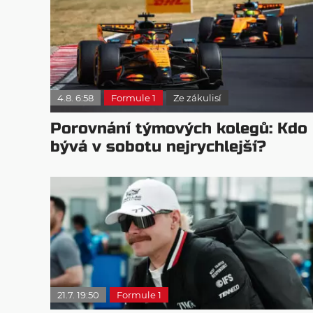
4.8. 6:58
Formule 1
Ze zákulisí
Porovnání týmových kolegů: Kdo
bývá v sobotu nejrychlejší?
21.7. 19:50
Formule 1