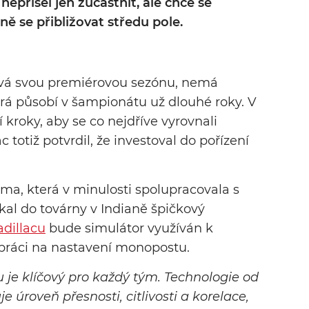
nepřišel jen zúčastnit, ale chce se
ě se přibližovat středu pole.
žívá svou premiérovou sezónu, nemá
rá působí v šampionátu už dlouhé roky. V
 kroky, aby se co nejdříve vyrovnali
 totiž potvrdil, že investoval do pořízení
sma
, která v minulosti spolupracovala s
kal do továrny v Indianě špičkový
adillacu
bude simulátor využíván k
 práci na nastavení monopostu.
 je klíčový pro každý tým. Technologie od
úroveň přesnosti, citlivosti a korelace,