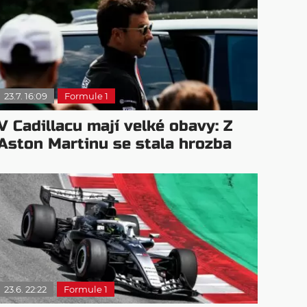
23.7. 16:09
Formule 1
V Cadillacu mají velké obavy: Z
Aston Martinu se stala hrozba
23.6. 22:22
Formule 1