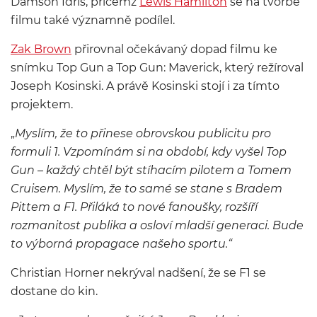
Damson Idris, přičemž
Lewis Hamilton
se na tvorbě
filmu také významně podílel.
Zak Brown
přirovnal očekávaný dopad filmu ke
snímku Top Gun a Top Gun: Maverick, který režíroval
Joseph Kosinski. A právě Kosinski stojí i za tímto
projektem.
„
Myslím, že to přinese obrovskou publicitu pro
formuli 1. Vzpomínám si na období, kdy vyšel Top
Gun – každý chtěl být stíhacím pilotem a Tomem
Cruisem. Myslím, že to samé se stane s Bradem
Pittem a F1. Přiláká to nové fanoušky, rozšíří
rozmanitost publika a osloví mladší generaci. Bude
to výborná propagace našeho sportu.“
Christian Horner nekrýval nadšení, že se F1 se
dostane do kin.