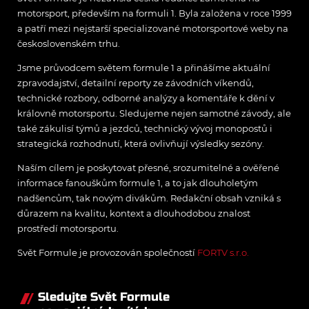
motorsport, především na formuli 1. Byla založena v roce 1999
a patří mezi nejstarší specializované motorsportové weby na
československém trhu.
Jsme průvodcem světem formule 1 a přinášíme aktuální
zpravodajství, detailní reporty ze závodních víkendů,
technické rozbory, odborné analýzy a komentáře k dění v
královně motorsportu. Sledujeme nejen samotné závody, ale
také zákulisí týmů a jezdců, technický vývoj monopostů i
strategická rozhodnutí, která ovlivňují výsledky sezóny.
Naším cílem je poskytovat přesné, srozumitelné a ověřené
informace fanouškům formule 1, a to jak dlouholetým
nadšencům, tak novým divákům. Redakční obsah vzniká s
důrazem na kvalitu, kontext a dlouhodobou znalost
prostředí motorsportu.
Svět Formule je provozován společností
FORTV s.r.o.
Sledujte Svět Formule