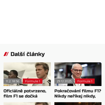
Další články
11.2. 18:56
Formule 1
29.12.2025
Formule 1
Oficiálně potvrzeno,
Pokračování filmu F1?
film F1 se dočká
Nikdy neříkej nikdy,
pokračování
říká Domenicali