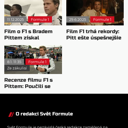
11.12.2025
Formule 1
29.6.2025
Formule 1
Film o F1 s Bradem
Film F1 trhá rekordy:
Pittem získal
Pitt ešte úspešnejšie
nominace na Zlaté
dielo nenatočil
glóby
8.1. 11:35
Formule 1
Ze zákulisí
Recenze filmu F1 s
Pittem: Poučili se
producenti z chyb?
O redakci Svět Formule
Svět Formule je nezávislá česká redakce zaměřená na