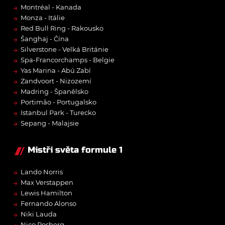
→
Montréal - Kanada
→
Monza - Itálie
→
Red Bull Ring - Rakousko
→
Šanghaj - Čína
→
Silverstone - Velká Británie
→
Spa-Francorchamps - Belgie
→
Yas Marina - Abú Zabí
→
Zandvoort - Nizozemí
→
Madring - Španělsko
→
Portimão - Portugalsko
→
Istanbul Park - Turecko
→
Sepang - Malajsie
Mistři světa formule 1
→
Lando Norris
→
Max Verstappen
→
Lewis Hamilton
→
Fernando Alonso
→
Niki Lauda
→
Nico Rosberg