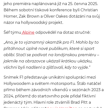
jeho premiéra naplánovaná již na 25. června 2025.
Během sobotní tiskové konference byli Christian
Horner, Zak Brown a Oliver Oakes dotázáni na svůj
názor na hollywoodský projekt.
Šéf týmu
Alpine
odpověděl na dotaz stručně:
„
Ano, je to významný okamžik pro F1. Mohlo by to
přitáhnout úplně nové publikum, které si sport
oblíbí. Stačí se podívat na londýnskou premiéru –
jakmile na obrazovce ukázali krátkou ukázku,
všichni byli nadšení a zjišťovali, kdy to vyjde.“
Snímek F1 představuje unikátní spolupráci mezi
Hollywoodem a světem motorsportu. Štáb natáčel
přímo během závodních víkendů v sezónách 2023 a
2024, přičemž do startovního pole přidal fiktivní
jedenáctý tým. Hlavní role ztvárnili Brad Pitt a