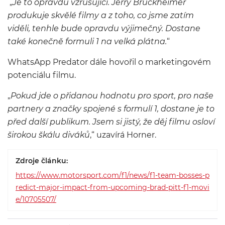
„
Je to opravdu vzrušující. Jerry Bruckheimer
produkuje skvělé filmy a z toho, co jsme zatím
viděli, tenhle bude opravdu výjimečný. Dostane
také konečně formuli 1 na velká plátna.
“
WhatsApp Predator dále hovořil o marketingovém
potenciálu filmu.
„
Pokud jde o přidanou hodnotu pro sport, pro naše
partnery a značky spojené s formulí 1, dostane je to
před další publikum. Jsem si jistý, že děj filmu osloví
širokou škálu diváků
,“ uzavírá Horner.
Zdroje článku:
https://www.motorsport.com/f1/news/f1-team-bosses-p
redict-major-impact-from-upcoming-brad-pitt-f1-movi
e/10705507/