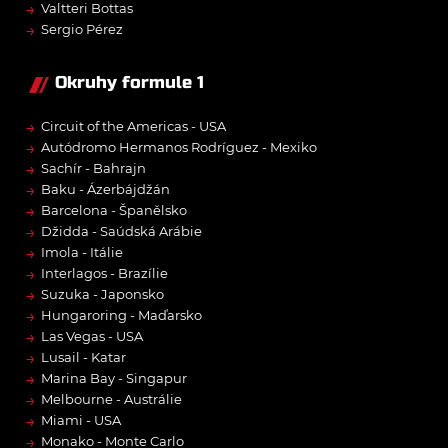
→
Valtteri Bottas
→
Sergio Pérez
Okruhy formule 1
→
Circuit of the Americas - USA
→
Autódromo Hermanos Rodríguez - Mexiko
→
Sachír - Bahrajn
→
Baku - Ázerbájdžán
→
Barcelona - Španělsko
→
Džidda - Saúdská Arábie
→
Imola - Itálie
→
Interlagos - Brazílie
→
Suzuka - Japonsko
→
Hungaroring - Maďarsko
→
Las Vegas - USA
→
Lusail - Katar
→
Marina Bay - Singapur
→
Melbourne - Austrálie
→
Miami - USA
→
Monako - Monte Carlo