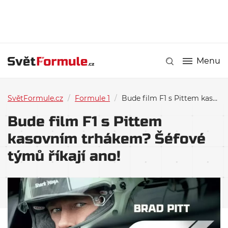
Menu
SvětFormule.cz
/
Formule 1
/
Bude film F1 s Pittem kasovním trhákem? Šéfové týmů říkají ano!
Bude film F1 s Pittem
kasovním trhákem? Šéfové
týmů říkají ano!