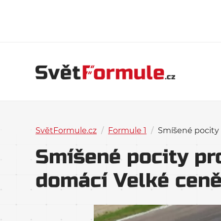
SvětFormule.cz
/
Formule 1
/
Smíšené pocity 
Smíšené pocity pr
domácí Velké cen