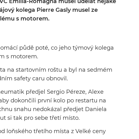
 VC Emilia-Romagna musel udělat nějaké
jový kolega Pierre Gasly musel ze
oblému s motorem.
domácí půdě poté, co jeho týmový kolega
em s motorem.
sta na startovním roštu a byl na sedmém
ním safety caru obnovil.
eumatik předjel Sergio Péreze, Alexe
aby dokončili první kolo po restartu na
šechnu snahu nedokázal předjet Daniela
 si tak pro sebe třetí místo.
 od loňského třetího místa z Velké ceny