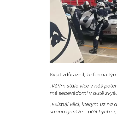
Kvjat zdůraznil, že forma tý
„
Věřím stále více v náš poten
mé sebevědomí v autě zvyšu
„
Existují věci, kterým už na
stranu garáže – přál bych si