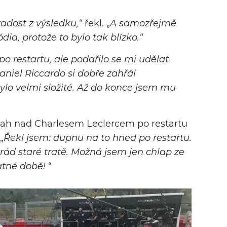
adost z výsledku,“
řekl. „
A samozřejmě
ia, protože to bylo tak blízko.“
po restartu, ale podařilo se mi udělat
niel Riccardo si dobře zahřál
bylo velmi složité. Až do konce jsem mu
 tah nad Charlesem Leclercem po restartu
„
Řekl jsem: dupnu na to hned po restartu.
 rád staré tratě. Možná jsem jen chlap ze
patné době!
“