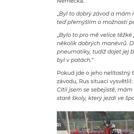
Německa.
„
Byl to dobrý závod a mám r
teď přemýšlím o možnosti pód
„
Bylo to pro mě velice těžké 
několik dobrých manévrů. Da
pneumatiky, tudíž dojet jej 
byl v patách.
“
Pokud jde o jeho nelítostný
závodu, Rus situaci vysvětlil: 
Cítil jsem se sebejistě, mám
staré školy, který jezdí ve š