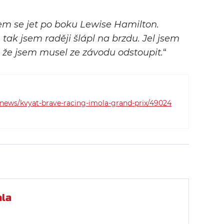
jsem se jet po boku Lewise Hamilton.
ak jsem raději šlápl na brzdu. Jel jsem
, že jsem musel ze závodu odstoupit.
“
news/kvyat-brave-racing-imola-grand-prix/49024
la