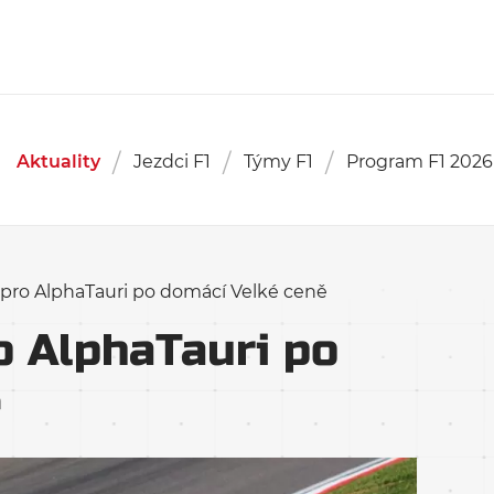
Aktuality
Jezdci F1
Týmy F1
Program F1 2026
pro AlphaTauri po domácí Velké ceně
o AlphaTauri po
ě