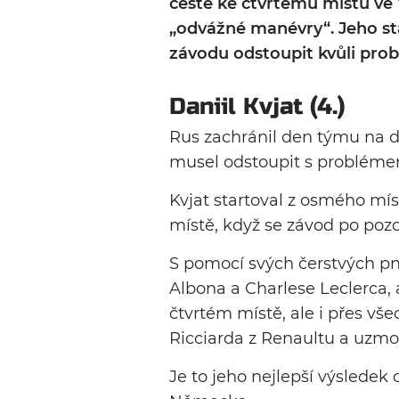
cestě ke čtvrtému místu ve
„odvážné manévry“. Jeho stá
závodu odstoupit kvůli pr
Daniil Kvjat (4.)
Rus zachránil den týmu na 
musel odstoupit s problém
Kvjat startoval z osmého mí
místě, když se závod po pozd
S pomocí svých čerstvých pn
Albona a Charlese Leclerca, 
čtvrtém místě, ale i přes v
Ricciarda z Renaultu a uzmout
Je to jeho nejlepší výsledek