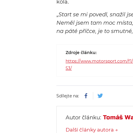
kola.
„
Start se mi povedl, snažil 
Neměl jsem tam moc místa, t
na páté příčce, je to smutné
Zdroje článku:
https://www.motorsport.com/f1/
53/
Sdílejte na:
Tomáš Wa
Autor článku:
Další články autora →