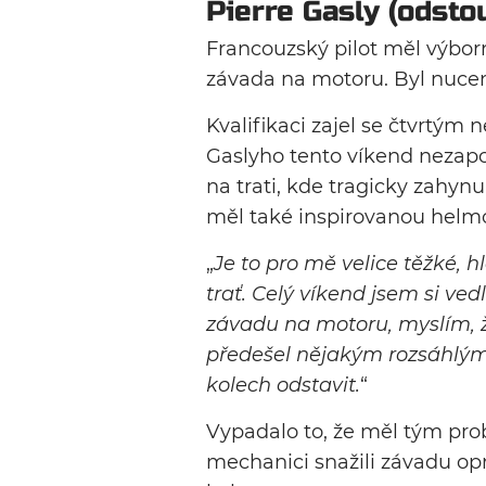
Pierre Gasly (odstou
Francouzský pilot měl výborn
závada na motoru. Byl nucen
Kvalifikaci zajel se čtvrtým
Gaslyho tento víkend nezapo
na trati, kde tragicky zahyn
měl také inspirovanou helmo
„
Je to pro mě velice těžké, 
trať. Celý víkend jsem si ve
závadu na motoru, myslím, 
předešel nějakým rozsáhlým
kolech odstavit.
“
Vypadalo to, že měl tým prob
mechanici snažili závadu opr