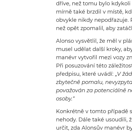
dříve, než tomu bylo kdykol
mírně také brzdil v místě, kd
obvykle nikdy nepodřazuje. P
než opět zpomalil, aby zatáčk
Alonso vysvětlil, že měl v plá
musel udělat další kroky, ab
manévr vytvořil mezi vozy zn
Při posuzování této záležitos
předpisu, které uvádí: „
V žád
zbytečně pomalu, nevyzpyta
považován za potenciálně ne
osoby.“
Konkrétně v tomto případě s
nehody. Dále také usoudili, 
určit, zda Alonsův manévr by