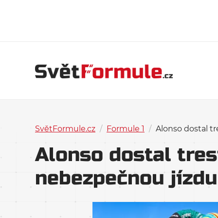
SvětFormule.cz
/
Formule 1
/
Alonso dostal t
Alonso dostal tres
nebezpečnou jízdu