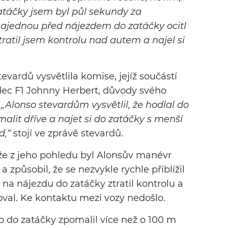
zatáčky jsem byl půl sekundy za
ajednou před nájezdem do zatáčky ocitl
ratil jsem kontrolu nad autem a najel si
ardů vysvětlila komise, jejíž součástí
zdec F1 Johnny Herbert, důvody svého
.
„Alonso stevardům vysvětlil, že hodlal do
malit dříve a najet si do zatáčky s menší
d,“
stojí ve zprávě stevardů.
 že z jeho pohledu byl Alonsův manévr
a způsobil, že se nezvykle rychle přiblížil
 na nájezdu do zatáčky ztratil kontrolu a
oval. Ke kontaktu mezi vozy nedošlo.
o do zatáčky zpomalil více než o 100 m