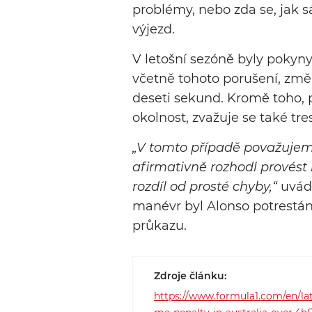
problémy, nebo zda se, jak s
výjezd.
V letošní sezóně byly pokyny 
včetně tohoto porušení, změn
deseti sekund. Kromě toho, p
okolnost, zvažuje se také tres
„V tomto případě považujeme 
afirmativně rozhodl provést
rozdíl od prosté chyby,“
uvádí
manévr byl Alonso potrestán
průkazu.
Zdroje článku:
https://www.formula1.com/en/late