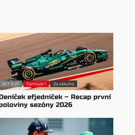
29.7. 9:27
Formule 1
Ze zákulisí
Deníček efjedniček – Recap první
poloviny sezóny 2026