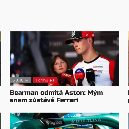
3.8. 10:14
Formule 1
Bearman odmítá Aston: Mým
snem zůstává Ferrari