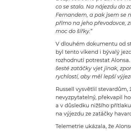
co se stalo. Na nájezdu do 
Fernandem, a pak jsem se n
přímo na jeho převodovce, zt
moc do šířky.“
V dlouhém dokumentu od stev
byl tento víkend i bývalý je
rozhodnutí potrestat Alonsa
šesté zatáčky vjet jinak, zpo
rychlostí, aby měl lepší výjez
Russell vysvětlil stevardům,
nevyzpytatelný, překvapil ho 
a v důsledku nižšího přítlaku
na výjezdu ze zatáčky havar
Telemetrie ukázala, že Alons