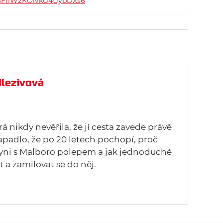
4h6Fl1W2KOlvkG4UybDXs6
lezivová
rá nikdy nevěřila, že jí cesta zavede právě
napadlo, že po 20 letech pochopí, proč
ni s Malboro polepem a jak jednoduché
 a zamilovat se do něj.