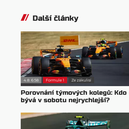
Další články
4.8. 6:58
Formule 1
Ze zákulisí
Porovnání týmových kolegů: Kdo
bývá v sobotu nejrychlejší?