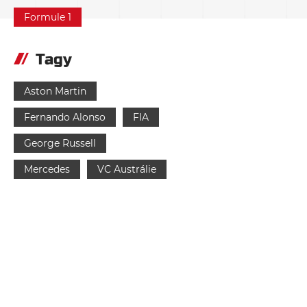
Formule 1
Tagy
Aston Martin
Fernando Alonso
FIA
George Russell
Mercedes
VC Austrálie