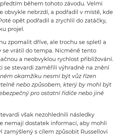
i předtím během tohoto závodu. Velmi
e obvykle nebrzdí, a podřadil v místě, kde
oté opět podřadil a zrychlil do zatáčky,
u projel.
nu zpomalit dříve, ale trochu se spletl a
y se vrátil do tempa. Nicméně tento
ačnou a neobvyklou rychlost přibližování.
ti se stevardi zaměřili výhradně na znění
ném okamžiku nesmí být vůz řízen
telně nebo způsobem, který by mohl být
bezpečný pro ostatní řidiče nebo jiné
tevardi však nezohlednili následky
že nemají dostatek informací, aby mohli
l zamýšlený s cílem způsobit Russellovi