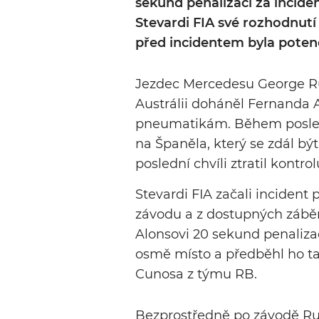
sekund penalizaci za inciden
Stevardi FIA své rozhodnutí 
před incidentem byla poten
Jezdec Mercedesu George Ru
Austrálii doháněl Fernanda 
pneumatikám. Během posledn
na Španěla, který se zdál být
poslední chvíli ztratil kontr
Stevardi FIA začali inciden
závodu a z dostupných záběr
Alonsovi 20 sekund penalizac
osmě místo a předběhl ho tak
Cunosa z týmu RB.
Bezprostředně po závodě Rus