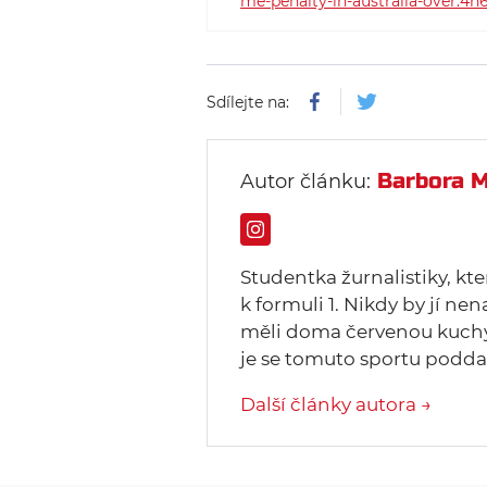
me-penalty-in-australia-over.
Sdílejte na:
Barbora M
Autor článku:
Studentka žurnalistiky, kte
k formuli 1. Nikdy by jí ne
měli doma červenou kuchy
je se tomuto sportu poddat
Další články autora →