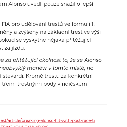
ám Alonso uvedl, pouze snažil o lepší
FIA pro udělování trestů ve formuli 1,
ěny a zvýšeny na základní trest ve výši
okud se vyskytne nějaká přitěžující
t za jízdu.
za přitěžující okolnost to, že se Alonso
 neobvyklý manévr v tomto místě, na
 stevardi. Kromě trestu za konkrétní
 třemi trestnými body v řidičském
st/article/breaking-alonso-hit-with-post-race-ti