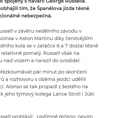
t spojený s havárií George Russella.
obhájili tím, že Španělova jízda těsně
cionálně nebezpečná.
ssell v závěru nedělního závodu v
Alonsa v Aston Martinu díky čerstvějším
ího kola se v zatáčce 6 a 7 dostal těsně
 relativně pomalý. Russell však na
olu nad vozem a narazil do svodidel.
t přezkoumávat pár minut po skončení
ů a rozhovoru s oběma jezdci udělili
i. Alonso se tak propadl z šestého na
 jeho týmový kolega Lance Stroll i Júki
sell prohlásil:
„Upřímně řečeno, nevím,