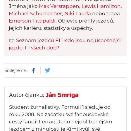
Jména jako
Max Verstappen
,
Lewis Hamilton
,
Michael Schumacher
,
Niki Lauda
nebo třeba
Emerson Fittipaldi
. Objevte profily jezdců,
jejich kariéru, statistiky a úspěchy.
👉
Seznam jezdců F1
|
Kdo jsou nejúspěšnější
jezdci F1 všech dob?
Sdílejte na:
Ján Smriga
Autor článku:
Student žurnalistiky. Formuli 1 sleduje od
roku 2008. Na začátku své fanouškovské
cesty fandil Ferrari. Jeho nejoblíbenějším
jezdcem z minulosti je Kimi kvůli své