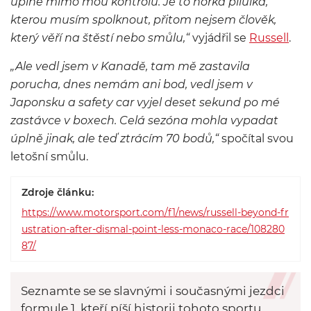
úplně mimo mou kontrolu. Je to hořká pilulka,
kterou musím spolknout, přitom nejsem člověk,
který věří na štěstí nebo smůlu,“
vyjádřil se
Russell
.
„Ale vedl jsem v Kanadě, tam mě zastavila
porucha, dnes nemám ani bod, vedl jsem v
Japonsku a safety car vyjel deset sekund po mé
zastávce v boxech. Celá sezóna mohla vypadat
úplně jinak, ale teď ztrácím 70 bodů,“
spočítal svou
letošní smůlu.
Zdroje článku:
https://www.motorsport.com/f1/news/russell-beyond-fr
ustration-after-dismal-point-less-monaco-race/108280
87/
Seznamte se se slavnými i současnými jezdci
formule 1, kteří píší historii tohoto sportu.