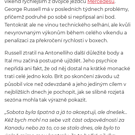
víkend rychlejším z dvojice jezdců
Mercedesu
.
George Russell
má v posledních týdnech problémy,
přičemž podruhé po sobě si nepřipsal ani bod.
Tentokrát ale ne vinou technického selhání, ale kvůli
nevyrovnaným výkonům během celého víkendu a
penalizaci za překročení rychlosti v boxech.
Russell ztratil na Antonelliho další důležité body a
Ital mu začíná postupně ujíždět. Jeho psychice
nepřidá ani fakt, že od něj dostal na krátké monacké
trati celé jedno kolo. Brit po skončení závodu už
působil více než odevzdaně a jeho jediným cílem v
nejbližších dnech je pochopit, jak se slibně rozjetá
sezóna mohla tak výrazně pokazit.
„Sobota byla špatná a já to akceptuji, ale dnešek…
Kéž bych mohl na sebe vzít část odpovědnosti za
Kanadu nebo za to, co se stalo dnes, ale bylo to