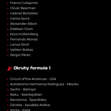
→
Franco Colapinto
→
Oliver Bearman
→
Gabriel Bortoleto
→
Carlos Sainz
→
Alexander Albon
→
Esteban Ocon
→
Nico Hülkenberg
→
Fernando Alonso
→
Lance Stroll
→
Valtteri Bottas
→
Sergio Pérez
Okruhy formule 1
→
Circuit of the Americas - USA
→
Autódromo Hermanos Rodríguez - Mexiko
→
Sachír - Bahrajn
→
Baku - Ázerbájdžán
→
Barcelona - Španělsko
→
Džidda - Saúdská Arábie
→
Imola - Itálie