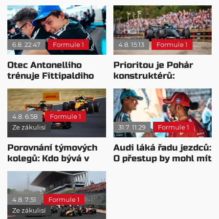
6.8. 22:47
Formule 1
4.8. 15:13
Formule 1
Otec Antonelliho
Prioritou je Pohár
trénuje Fittipaldiho
konstruktérů:
syna: Brazilec
Mercedesu je jedno,
vychvaluje lídra
kdo zvítězí
4.8. 6:58
Formule 1
Ze zákulisí
31.7. 11:29
Formule 1
Porovnání týmových
Audi láká řadu jezdců:
kolegů: Kdo bývá v
O přestup by mohl mít
sobotu nejrychlejší?
zájem i Russell
4.8. 7:51
Formule 1
Ze zákulisí