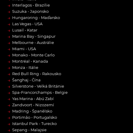
→
Interlagos - Brazílie
→
Suzuka - Japonsko
→
Hungaroring - Maďarsko
→
Las Vegas - USA
→
Lusail - Katar
→
Marina Bay - Singapur
→
Melbourne - Austrálie
→
Miami - USA
→
Monako - Monte Carlo
→
Montréal - Kanada
→
Monza - Itálie
→
Red Bull Ring - Rakousko
→
Šanghaj - Čína
→
Silverstone - Velká Británie
→
Spa-Francorchamps - Belgie
→
Yas Marina - Abú Zabí
→
Zandvoort - Nizozemí
→
Madring - Španělsko
→
Portimão - Portugalsko
→
Istanbul Park - Turecko
→
Sepang - Malajsie