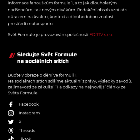
informace fanouškům formule 1, a to jak dlouholetým
nadšencům, tak novým divákům. Redakční obsah vzniká s
důrazem na kvalitu, kontext a dlouhodobou znalost
prostředí motorsportu.
Svět Formule je provozován společností
FORTV s.r.o.
Sledujte Svět Formule
na sociálních sítích
Buďte v obraze o dění ve formuli 1.
Na sociálních sítích sdílíme aktuální zprávy, výsledky závodů,
zajímavosti ze zákulisí F1 a odkazy na nejnovější články ze
Světa Formule.
Facebook
Instagram
X
Threads
Tiktok