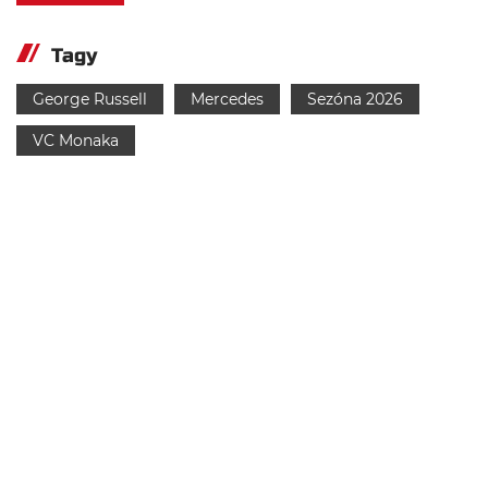
Tagy
George Russell
Mercedes
Sezóna 2026
VC Monaka