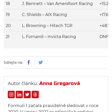
18
J. Bennett – Van Amersfoort Racing
+15.21
19
C. Shields – AIX Racing
+17.61
20
L. Browning – Hitech TGR
+48.7
21
L. Fornaroli – Invicta Racing
DNF
Sdílejte na:
Anna Gregarová
Autor článku:
Formuli 1 začala pravidelně sledovat v roce
2020. V únoru 2022 se připojila k redakci