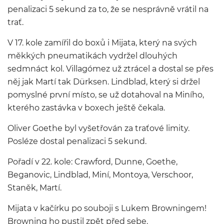
penalizaci 5 sekund za to, že se nesprávně vrátil na
trať.
V 17. kole zamířil do boxů i Mijata, který na svých
měkkých pneumatikách vydržel dlouhých
sedmnáct kol. Villagómez už ztrácel a dostal se přes
něj jak Martí tak Dürksen. Lindblad, který si držel
pomyslné první místo, se už dotahoval na Miního,
kterého zastávka v boxech ještě čekala.
Oliver Goethe byl vyšetřován za traťové limity.
Posléze dostal penalizaci 5 sekund.
Pořadí v 22. kole: Crawford, Dunne, Goethe,
Beganovic, Lindblad, Miní, Montoya, Verschoor,
Staněk, Martí.
Mijata v kačírku po souboji s Lukem Browningem!
Browning ho pustil zpět před sebe.