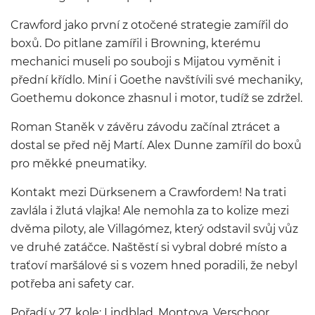
Crawford jako první z otočené strategie zamířil do
boxů. Do pitlane zamířil i Browning, kterému
mechanici museli po souboji s Mijatou vyměnit i
přední křídlo. Miní i Goethe navštívili své mechaniky,
Goethemu dokonce zhasnul i motor, tudíž se zdržel.
Roman Staněk v závěru závodu začínal ztrácet a
dostal se před něj Martí. Alex Dunne zamířil do boxů
pro měkké pneumatiky.
Kontakt mezi Dürksenem a Crawfordem! Na trati
zavlála i žlutá vlajka! Ale nemohla za to kolize mezi
dvěma piloty, ale Villagómez, který odstavil svůj vůz
ve druhé zatáčce. Naštěstí si vybral dobré místo a
traťoví maršálové si s vozem hned poradili, že nebyl
potřeba ani safety car.
Pořadí v 27. kole: Lindblad, Montoya, Verschoor,