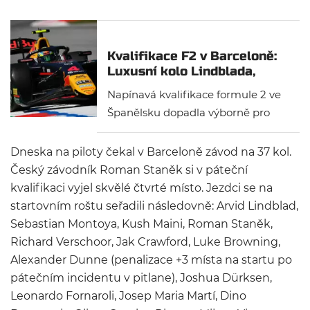
Kvalifikace F2 v Barceloně:
Luxusní kolo Lindblada,
Staněk čtvrtý
Napínavá kvalifikace formule 2 ve
Španělsku dopadla výborně pro
Arvida Lindblada, který zářil po
celý den. Junior Red Bullu jezdil
Dneska na piloty čekal v Barceloně závod na 37 kol.
skvěle celý den a svým
Český závodník Roman Staněk si v páteční
konkurentům nadělil v kvalifikaci
kvalifikaci vyjel skvělé čtvrté místo. Jezdci se na
přes čtvrt vteřiny. Blýskl se i Roman
startovním roštu seřadili následovně: Arvid Lindblad,
Staněk, který zajel čtvrtý
Sebastian Montoya, Kush Maini, Roman Staněk,
nejrychlejší čas a šance vybojovat v
Richard Verschoor, Jak Crawford, Luke Browning,
Barceloně cenné body je veliká.
Alexander Dunne (penalizace +3 místa na startu po
pátečním incidentu v pitlane), Joshua Dürksen,
Leonardo Fornaroli, Josep Maria Martí, Dino