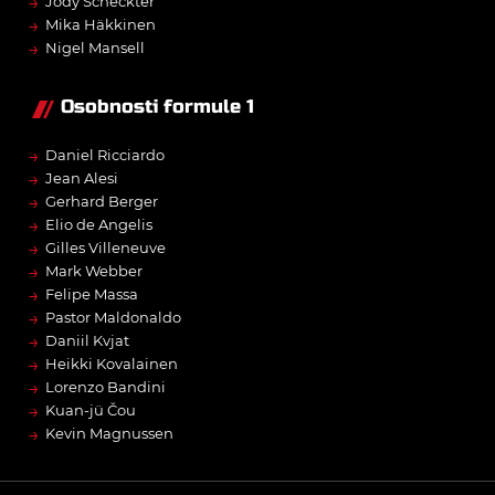
→
Jody Scheckter
→
Mika Häkkinen
→
Nigel Mansell
Osobnosti formule 1
→
Daniel Ricciardo
→
Jean Alesi
→
Gerhard Berger
→
Elio de Angelis
→
Gilles Villeneuve
→
Mark Webber
→
Felipe Massa
→
Pastor Maldonaldo
→
Daniil Kvjat
→
Heikki Kovalainen
→
Lorenzo Bandini
→
Kuan-jü Čou
→
Kevin Magnussen