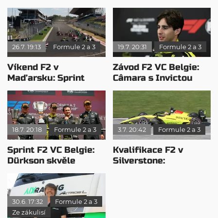
26.7. 19:13
Formule 2 a 3
19.7. 20:31
Formule 2 a 3
Víkend F2 v
Závod F2 VC Belgie:
Maďarsku: Sprint
Câmara s Invictou
opanoval Minì, v
ovládl Spa
hlavním závodě
dominoval León
18.7. 20:18
Formule 2 a 3
3.7. 20:42
Formule 2 a 3
Sprint F2 VC Belgie:
Kvalifikace F2 v
Dürkson skvěle
Silverstone:
zakončil závod
Camarova opravná
zkouška
30.6. 17:32
Formule 2 a 3
Ze zákulisí