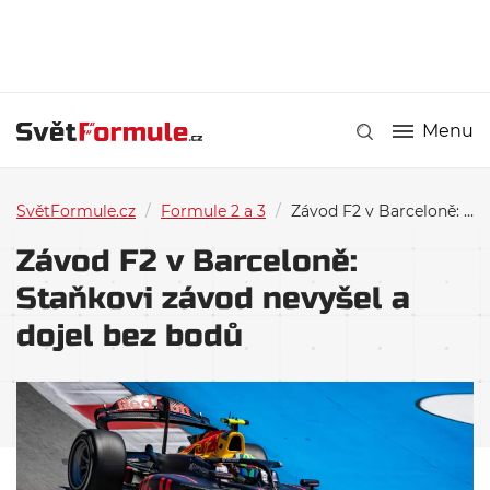
Menu
SvětFormule.cz
/
Formule 2 a 3
/
Závod F2 v Barceloně: Staňkovi závod nevyšel a dojel bez bodů
Závod F2 v Barceloně:
Staňkovi závod nevyšel a
dojel bez bodů