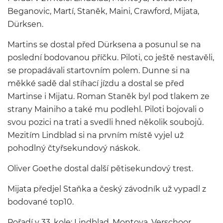
Beganovic, Martí, Staněk, Maini, Crawford, Mijata,
Dürksen.
Martins se dostal před Dürksena a posunul se na
poslední bodovanou příčku. Piloti, co ještě nestavěli,
se propadávali startovním polem. Dunne si na
měkké sadě dal stíhací jízdu a dostal se před
Martinse i Mijatu. Roman Staněk byl pod tlakem ze
strany Mainiho a také mu podlehl. Piloti bojovali o
svou pozici na trati a svedli hned několik soubojů.
Mezitím Lindblad si na prvním místě vyjel už
pohodlný čtyřsekundový náskok.
Oliver Goethe dostal další pětisekundový trest.
Mijata předjel Staňka a český závodník už vypadl z
bodované top10.
Pořadí v 33. kole: Lindblad, Montoya, Verschoor,