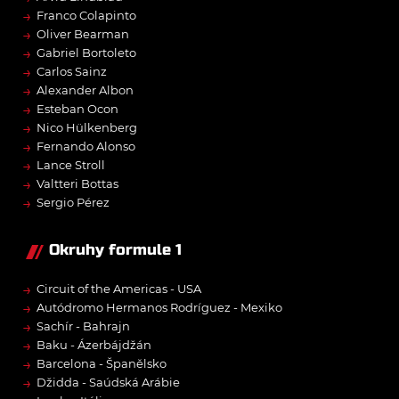
→
Franco Colapinto
→
Oliver Bearman
→
Gabriel Bortoleto
→
Carlos Sainz
→
Alexander Albon
→
Esteban Ocon
→
Nico Hülkenberg
→
Fernando Alonso
→
Lance Stroll
→
Valtteri Bottas
→
Sergio Pérez
Okruhy formule 1
→
Circuit of the Americas - USA
→
Autódromo Hermanos Rodríguez - Mexiko
→
Sachír - Bahrajn
→
Baku - Ázerbájdžán
→
Barcelona - Španělsko
→
Džidda - Saúdská Arábie