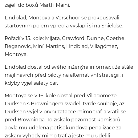
zajeli do boxů Martí i Maini.
Lindblad, Montoya a Verschoor se prokousávali
startovním polem vpřed a vyšlápli si na Shieldse.
Pořadí v 15. kole: Mijata, Crawford, Dunne, Goethe,
Beganovic, Miní, Martins, Lindblad, Villagómez,
Montoya.
Lindblad dostal od svého inženýra informaci, že stále
mají navrch před piloty na alternativní strategii, i
kdyby vyjel safety car.
Montoya se v 16. kole dostal před Villagómeze.
Dürksen s Browningem sváděli tvrdé souboje, až
Dürksen vyjel v první zatáčce mimo trať a vrátil se
před Browninga. To získalo pozornost komisařů
abyla mu udělena pětisekundová penalizace za
získání výhody mimo trať a ještě mu udělili