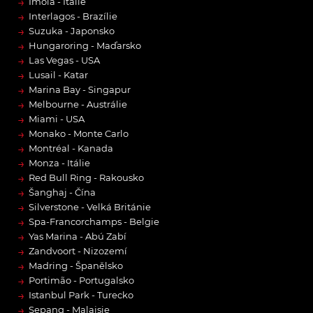
→
Imola - Itálie
→
Interlagos - Brazílie
→
Suzuka - Japonsko
→
Hungaroring - Maďarsko
→
Las Vegas - USA
→
Lusail - Katar
→
Marina Bay - Singapur
→
Melbourne - Austrálie
→
Miami - USA
→
Monako - Monte Carlo
→
Montréal - Kanada
→
Monza - Itálie
→
Red Bull Ring - Rakousko
→
Šanghaj - Čína
→
Silverstone - Velká Británie
→
Spa-Francorchamps - Belgie
→
Yas Marina - Abú Zabí
→
Zandvoort - Nizozemí
→
Madring - Španělsko
→
Portimão - Portugalsko
→
Istanbul Park - Turecko
→
Sepang - Malajsie