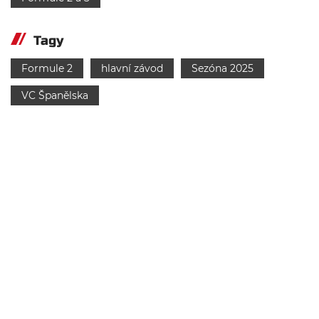
Tagy
Formule 2
hlavní závod
Sezóna 2025
VC Španělska