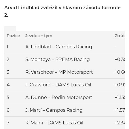
Arvid Lindblad zvítězil v hlavním závodu formule
2.
Pozice
Jezdec – tým
Ztráta
1
A. Lindblad – Campos Racing
–
2
S. Montoya – PREMA Racing
+0.301
3
R. Verschoor – MP Motorsport
+0.60
4
J. Crawford – DAMS Lucas Oil
+0.92
5
A. Dunne – Rodin Motorsport
+1.155
6
J. Martí – Campos Racing
+1.573
7
K. Maini – DAMS Lucas Oil
+2.34