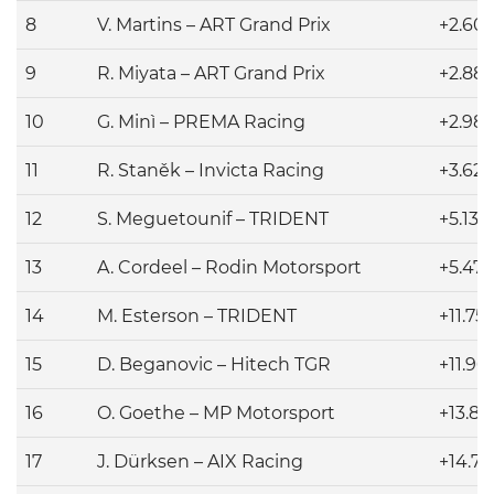
8
V. Martins – ART Grand Prix
+2.60
9
R. Miyata – ART Grand Prix
+2.88
10
G. Minì – PREMA Racing
+2.98
11
R. Staněk – Invicta Racing
+3.629
12
S. Meguetounif – TRIDENT
+5.136
13
A. Cordeel – Rodin Motorsport
+5.47
14
M. Esterson – TRIDENT
+11.75
15
D. Beganovic – Hitech TGR
+11.96
16
O. Goethe – MP Motorsport
+13.82
17
J. Dürksen – AIX Racing
+14.76