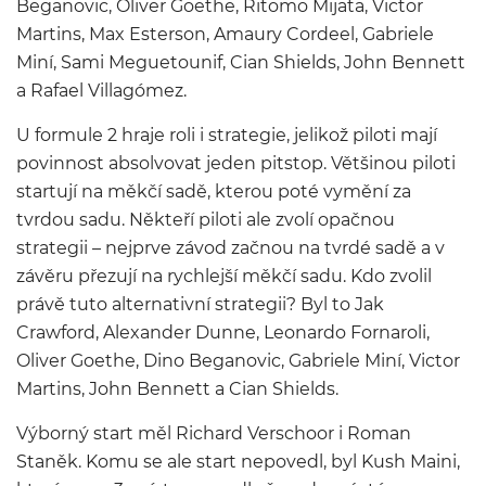
Beganovic, Oliver Goethe, Ritomo Mijata, Victor
Martins, Max Esterson, Amaury Cordeel, Gabriele
Miní, Sami Meguetounif, Cian Shields, John Bennett
a Rafael Villagómez.
U formule 2 hraje roli i strategie, jelikož piloti mají
povinnost absolvovat jeden pitstop. Většinou piloti
startují na měkčí sadě, kterou poté vymění za
tvrdou sadu. Někteří piloti ale zvolí opačnou
strategii – nejprve závod začnou na tvrdé sadě a v
závěru přezují na rychlejší měkčí sadu. Kdo zvolil
právě tuto alternativní strategii? Byl to Jak
Crawford, Alexander Dunne, Leonardo Fornaroli,
Oliver Goethe, Dino Beganovic, Gabriele Miní, Victor
Martins, John Bennett a Cian Shields.
Výborný start měl Richard Verschoor i Roman
Staněk. Komu se ale start nepovedl, byl Kush Maini,