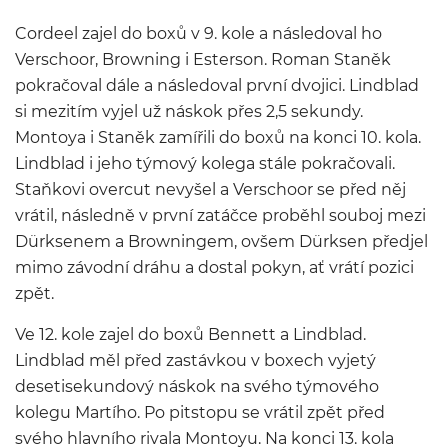
Cordeel zajel do boxů v 9. kole a následoval ho
Verschoor, Browning i Esterson. Roman Staněk
pokračoval dále a následoval první dvojici. Lindblad
si mezitím vyjel už náskok přes 2,5 sekundy.
Montoya i Staněk zamířili do boxů na konci 10. kola.
Lindblad i jeho týmový kolega stále pokračovali.
Staňkovi overcut nevyšel a Verschoor se před něj
vrátil, následně v první zatáčce proběhl souboj mezi
Dürksenem a Browningem, ovšem Dürksen předjel
mimo závodní dráhu a dostal pokyn, ať vrátí pozici
zpět.
Ve 12. kole zajel do boxů Bennett a Lindblad.
Lindblad měl před zastávkou v boxech vyjetý
desetisekundový náskok na svého týmového
kolegu Martího. Po pitstopu se vrátil zpět před
svého hlavního rivala Montoyu. Na konci 13. kola