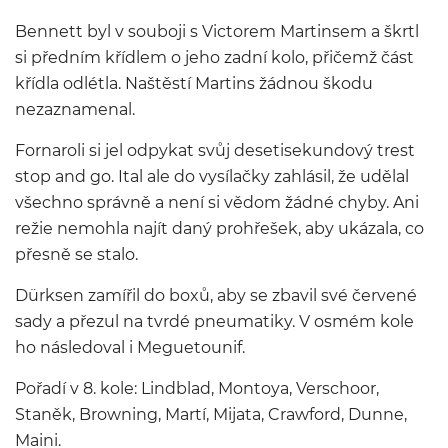
Bennett byl v souboji s Victorem Martinsem a škrtl
si předním křídlem o jeho zadní kolo, přičemž část
křídla odlétla. Naštěstí Martins žádnou škodu
nezaznamenal.
Fornaroli si jel odpykat svůj desetisekundový trest
stop and go. Ital ale do vysílačky zahlásil, že udělal
všechno správně a není si vědom žádné chyby. Ani
režie nemohla najít daný prohřešek, aby ukázala, co
přesně se stalo.
Dürksen zamířil do boxů, aby se zbavil své červené
sady a přezul na tvrdé pneumatiky. V osmém kole
ho následoval i Meguetounif.
Pořadí v 8. kole: Lindblad, Montoya, Verschoor,
Staněk, Browning, Martí, Mijata, Crawford, Dunne,
Maini.