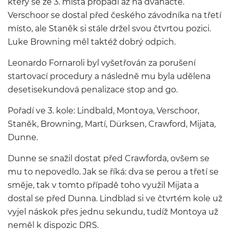
který se ze 3. místa propadl až na dvanácté.
Verschoor se dostal před českého závodníka na třetí
místo, ale Staněk si stále držel svou čtvrtou pozici.
Luke Browning měl taktéž dobrý odpich.
Leonardo Fornaroli byl vyšetřován za porušení
startovací procedury a následně mu byla udělena
desetisekundová penalizace stop and go.
Pořadí ve 3. kole: Lindbald, Montoya, Verschoor,
Staněk, Browning, Martí, Dürksen, Crawford, Mijata,
Dunne.
Dunne se snažil dostat před Crawforda, ovšem se
mu to nepovedlo. Jak se říká: dva se perou a třetí se
směje, tak v tomto případě toho využil Mijata a
dostal se před Dunna. Lindblad si ve čtvrtém kole už
vyjel náskok přes jednu sekundu, tudíž Montoya už
neměl k dispozic DRS.