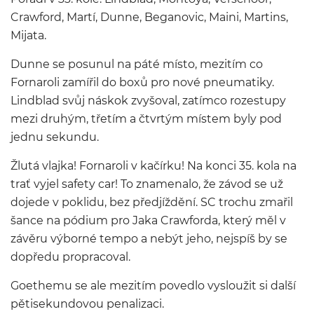
Crawford, Martí, Dunne, Beganovic, Maini, Martins,
Mijata.
Dunne se posunul na páté místo, mezitím co
Fornaroli zamířil do boxů pro nové pneumatiky.
Lindblad svůj náskok zvyšoval, zatímco rozestupy
mezi druhým, třetím a čtvrtým místem byly pod
jednu sekundu.
Žlutá vlajka! Fornaroli v kačírku! Na konci 35. kola na
trať vyjel safety car! To znamenalo, že závod se už
dojede v poklidu, bez předjíždění. SC trochu zmařil
šance na pódium pro Jaka Crawforda, který měl v
závěru výborné tempo a nebýt jeho, nejspíš by se
dopředu propracoval.
Goethemu se ale mezitím povedlo vysloužit si další
pětisekundovou penalizaci.