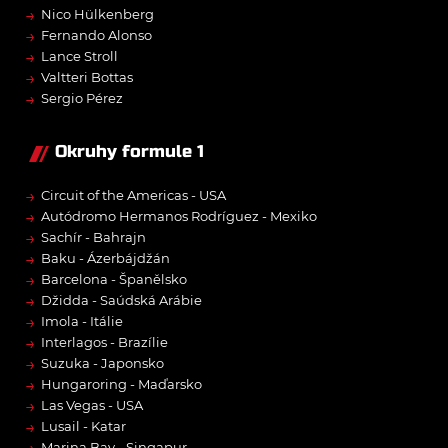
→
Nico Hülkenberg
→
Fernando Alonso
→
Lance Stroll
→
Valtteri Bottas
→
Sergio Pérez
Okruhy formule 1
→
Circuit of the Americas - USA
→
Autódromo Hermanos Rodríguez - Mexiko
→
Sachír - Bahrajn
→
Baku - Ázerbájdžán
→
Barcelona - Španělsko
→
Džidda - Saúdská Arábie
→
Imola - Itálie
→
Interlagos - Brazílie
→
Suzuka - Japonsko
→
Hungaroring - Maďarsko
→
Las Vegas - USA
→
Lusail - Katar
Marina Bay - Singapur