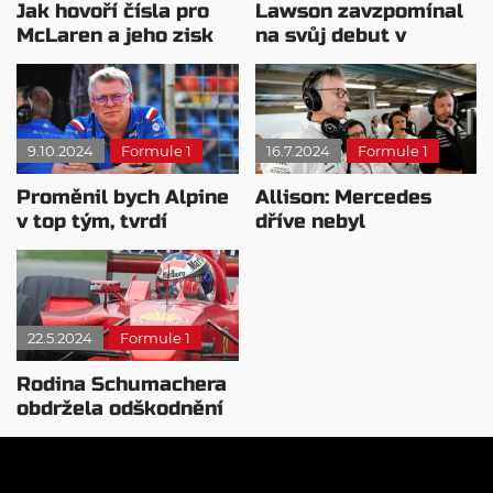
Jak hovoří čísla pro
Lawson zavzpomínal
McLaren a jeho zisk
na svůj debut v
titulu už v Baku?
Zandvoortu
9.10.2024
Formule 1
16.7.2024
Formule 1
Proměnil bych Alpine
Allison: Mercedes
v top tým, tvrdí
dříve nebyl
Szafnauer
dostatečně
sebekritický
22.5.2024
Formule 1
Rodina Schumachera
obdržela odškodnění
za falešný rozhovor