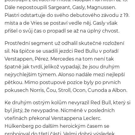
Dále nepostoupili Sargeant, Gasly, Magnussen.
Piastri odstartuje do svého debutového závodu z 19.
místa a de Vries se postaví vedle něj. Gasly však
přišel o svůj čas o propadl se až na úplný chvost.
Prostřední segment už odhalil skutečné rozložení
sil. Na špičce se usadili jezdci Red Bullu v pořadí
Verstappen, Pérez. Mercedes na tom není tak
špatně jak tvrdí, jelikož vypadají, že jsou druhým
nejrychlejším týmem. Alonso nadále mezi nejlepší
pětkou. Mimo postupové pozice byly po prvních
pokusech Norris, Čou, Stroll, Ocon, Cunoda a Albon.
Ke druhým ostrým kolům nevyrazil Red Bull, který si
byl jistý, že nevypadne. Nicméně v posledních
vteřinách překonal Verstappena Leclerc.
Hülkenberg po dalším heroickým časem se
probojoval do třetí části. Velmi dobrý výsledek