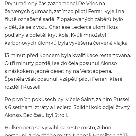
První měřený čas zaznamenal De Vries na
červených gumách, zatímco piloti Ferrari vyjeli na
žlutě označené sadě. Z opakovaných záběrů bylo
vidět, že se z vozu Charlese Leclerca ulomil kus
podlahy a odletěl kryt kola. Kvůli množství
karbonových úlomků byla vyvěšena červená vlajka.
13 minut před koncem byla kvalifikace restartována.
O tři minuty později se do čela posunul Alonso
s náskokem jedné desetiny na Verstappena.
Španěla však odsunuli vzápětí piloti Ferrari, které
rozdělil Russell.
Po prvních pokusech byl v čele Sainz, za ním Russell
s 6 setinami ztráty a Leclerc. Solidní kolo odjel čtvrtý
Alonso. Bez času byl Stroll.
Hülkenberg se vyšvihl na šesté místo, Albon
postoupil z devátého místa. Naopak Hamilton až 13.