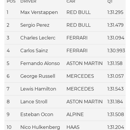
POS
DRIVER
CAR
Q1
1
Max
Verstappen
RED BULL
1:31.295
2
Sergio
Perez
RED BULL
1:31.479
3
Charles
Leclerc
FERRARI
1:31.094
4
Carlos
Sainz
FERRARI
1:30.993
5
Fernando
Alonso
ASTON MARTIN
1:31.158
6
George
Russell
MERCEDES
1:31.057
7
Lewis
Hamilton
MERCEDES
1:31.543
8
Lance
Stroll
ASTON MARTIN
1:31.184
9
Esteban
Ocon
ALPINE
1:31.508
10
Nico
Hulkenberg
HAAS
1:31.204