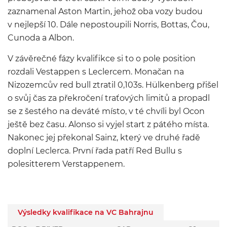
zaznamenal Aston Martin, jehož oba vozy budou
v nejlepší 10. Dále nepostoupili Norris, Bottas, Čou,
Cunoda a Albon.
V závěrečné fázy kvalifikce si to o pole position
rozdali Vestappen s Leclercem. Monačan na
Nizozemcův red bull ztratil 0,103s. Hülkenberg přišel
o svůj čas za překročení traťových limitů a propadl
se z šestého na deváté místo, v té chvíli byl Ocon
ještě bez času. Alonso si vyjel start z pátého místa.
Nakonec jej překonal Sainz, který ve druhé řadě
doplní Leclerca. První řada patří Red Bullu s
polesitterem Verstappenem.
Výsledky kvalifikace na VC Bahrajnu