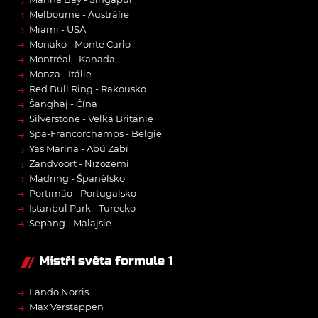
→
→
Melbourne - Austrálie
→
Miami - USA
→
Monako - Monte Carlo
→
Montréal - Kanada
→
Monza - Itálie
→
Red Bull Ring - Rakousko
→
Šanghaj - Čína
→
Silverstone - Velká Británie
→
Spa-Francorchamps - Belgie
→
Yas Marina - Abú Zabí
→
Zandvoort - Nizozemí
→
Madring - Španělsko
→
Portimão - Portugalsko
→
Istanbul Park - Turecko
→
Sepang - Malajsie
Mistři světa formule 1
→
Lando Norris
→
Max Verstappen