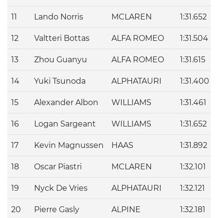
11
Lando
Norris
MCLAREN
1:31.652
12
Valtteri
Bottas
ALFA ROMEO
1:31.504
13
Zhou
Guanyu
ALFA ROMEO
1:31.615
14
Yuki
Tsunoda
ALPHATAURI
1:31.400
15
Alexander
Albon
WILLIAMS
1:31.461
16
Logan
Sargeant
WILLIAMS
1:31.652
17
Kevin
Magnussen
HAAS
1:31.892
18
Oscar
Piastri
MCLAREN
1:32.101
19
Nyck
De Vries
ALPHATAURI
1:32.121
20
Pierre
Gasly
ALPINE
1:32.181