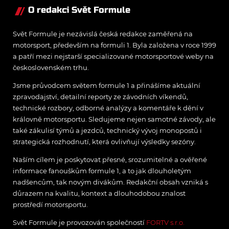
O redakci Svět Formule
Svět Formule je nezávislá česká redakce zaměřená na
motorsport, především na formuli 1. Byla založena v roce 1999
a patří mezi nejstarší specializované motorsportové weby na
československém trhu.
Jsme průvodcem světem formule 1 a přinášíme aktuální
zpravodajství, detailní reporty ze závodních víkendů,
technické rozbory, odborné analýzy a komentáře k dění v
královně motorsportu. Sledujeme nejen samotné závody, ale
také zákulisí týmů a jezdců, technický vývoj monopostů i
strategická rozhodnutí, která ovlivňují výsledky sezóny.
Naším cílem je poskytovat přesné, srozumitelné a ověřené
informace fanouškům formule 1, a to jak dlouholetým
nadšencům, tak novým divákům. Redakční obsah vzniká s
důrazem na kvalitu, kontext a dlouhodobou znalost
prostředí motorsportu.
Svět Formule je provozován společností
FORTV s.r.o.