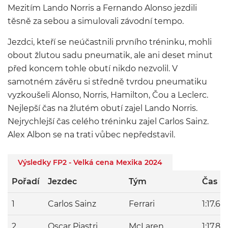
Mezitím Lando Norris a Fernando Alonso jezdili
těsně za sebou a simulovali závodní tempo.
Jezdci, kteří se neúčastnili prvního tréninku, mohli
obout žlutou sadu pneumatik, ale ani deset minut
před koncem tohle obutí nikdo nezvolil. V
samotném závěru si středně tvrdou pneumatiku
vyzkoušeli Alonso, Norris, Hamilton, Čou a Leclerc.
Nejlepší čas na žlutém obutí zajel Lando Norris.
Nejrychlejší čas celého tréninku zajel Carlos Sainz.
Alex Albon se na trati vůbec nepředstavil.
Výsledky FP2 - Velká cena Mexika 2024
Pořadí
Jezdec
Tým
Čas
1
Carlos Sainz
Ferrari
1:17.69
2
Oscar Piastri
McLaren
1:17.87