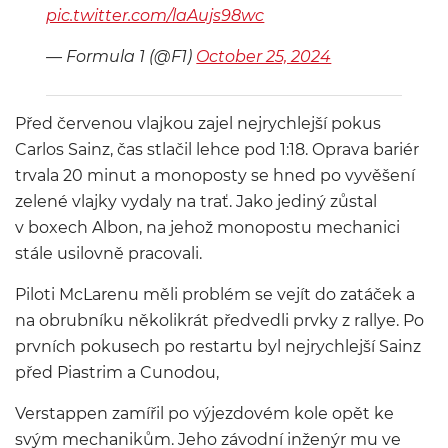
pic.twitter.com/laAujs98wc
— Formula 1 (@F1)
October 25, 2024
Před červenou vlajkou zajel nejrychlejší pokus
Carlos Sainz, čas stlačil lehce pod 1:18. Oprava bariér
trvala 20 minut a monoposty se hned po vyvěšení
zelené vlajky vydaly na trať. Jako jediný zůstal
v boxech Albon, na jehož monopostu mechanici
stále usilovně pracovali.
Piloti McLarenu měli problém se vejít do zatáček a
na obrubníku několikrát předvedli prvky z rallye. Po
prvních pokusech po restartu byl nejrychlejší Sainz
před Piastrim a Cunodou,
Verstappen zamířil po výjezdovém kole opět ke
svým mechanikům. Jeho závodní inženýr mu ve