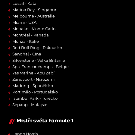
→
Lusail - Katar
→
Marina Bay - Singapur
→
Melbourne - Austrálie
→
Miami - USA
→
Monako - Monte Carlo
→
Montréal - Kanada
→
Monza - Itálie
→
Red Bull Ring - Rakousko
→
Šanghaj - Čína
→
Silverstone - Velká Británie
→
Spa-Francorchamps - Belgie
→
Yas Marina - Abú Zabí
→
Zandvoort - Nizozemí
→
Madring - Španělsko
→
Portimão - Portugalsko
→
Istanbul Park - Turecko
→
Sepang - Malajsie
Mistři světa formule 1
→
Lando Norris