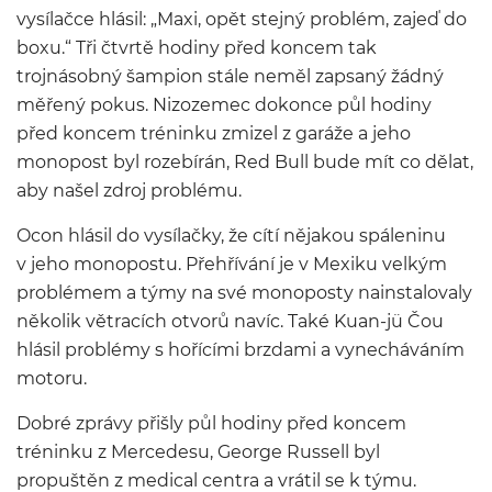
vysílačce hlásil: „Maxi, opět stejný problém, zajeď do
boxu.“ Tři čtvrtě hodiny před koncem tak
trojnásobný šampion stále neměl zapsaný žádný
měřený pokus. Nizozemec dokonce půl hodiny
před koncem tréninku zmizel z garáže a jeho
monopost byl rozebírán, Red Bull bude mít co dělat,
aby našel zdroj problému.
Ocon hlásil do vysílačky, že cítí nějakou spáleninu
v jeho monopostu. Přehřívání je v Mexiku velkým
problémem a týmy na své monoposty nainstalovaly
několik větracích otvorů navíc. Také Kuan-jü Čou
hlásil problémy s hořícími brzdami a vynecháváním
motoru.
Dobré zprávy přišly půl hodiny před koncem
tréninku z Mercedesu, George Russell byl
propuštěn z medical centra a vrátil se k týmu.