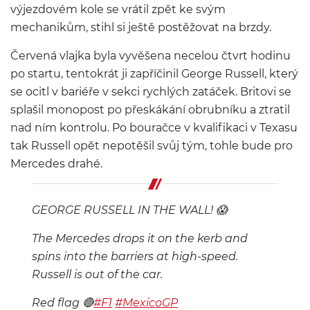
výjezdovém kole se vrátil zpět ke svým
mechanikům, stihl si ještě postěžovat na brzdy.
Červená vlajka byla vyvěšena necelou čtvrt hodinu
po startu, tentokrát ji zapříčinil George Russell, který
se ocitl v bariéře v sekci rychlých zatáček. Britovi se
splašil monopost po přeskákání obrubníku a ztratil
nad ním kontrolu. Po bouračce v kvalifikaci v Texasu
tak Russell opět nepotěšil svůj tým, tohle bude pro
Mercedes drahé.
GEORGE RUSSELL IN THE WALL! 😱
The Mercedes drops it on the kerb and
spins into the barriers at high-speed.
Russell is out of the car.
Red flag 🔴
#F1
#MexicoGP