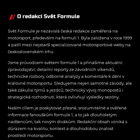
O redakci Svět Formule
Svět Formule je nezávislá česká redakce zaměřená na
motorsport, především na formuli 1. Byla založena v roce 1999
a patří mezi nejstarší specializované motorsportové weby na
československém trhu.
Jsme průvodcem světem formule 1 a přinášíme aktuální
zpravodajství, detailní reporty ze závodních víkendů,
technické rozbory, odborné analýzy a komentáře k dění v
královně motorsportu. Sledujeme nejen samotné závody, ale
také zákulisí týmů a jezdců, technický vývoj monopostů i
strategická rozhodnutí, která ovlivňují výsledky sezóny.
Naším cílem je poskytovat přesné, srozumitelné a ověřené
informace fanouškům formule 1, a to jak dlouholetým
nadšencům, tak novým divákům. Redakční obsah vzniká s
důrazem na kvalitu, kontext a dlouhodobou znalost
prostředí motorsportu.