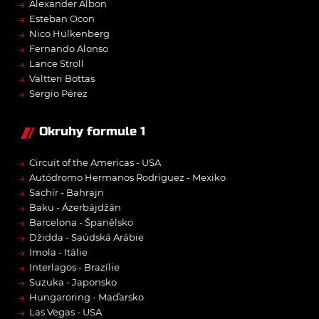
→
Alexander Albon
→
Esteban Ocon
→
Nico Hülkenberg
→
Fernando Alonso
→
Lance Stroll
→
Valtteri Bottas
→
Sergio Pérez
Okruhy formule 1
→
Circuit of the Americas - USA
→
Autódromo Hermanos Rodríguez - Mexiko
→
Sachír - Bahrajn
→
Baku - Ázerbájdžán
→
Barcelona - Španělsko
→
Džidda - Saúdská Arábie
→
Imola - Itálie
→
Interlagos - Brazílie
→
Suzuka - Japonsko
→
Hungaroring - Maďarsko
→
Las Vegas - USA