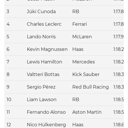
3
Júki Cunoda
RB
1:17.87
4
Charles Leclerc
Ferrari
1:17.88
5
Lando Norris
McLaren
1:17.94
6
Kevin Magnussen
Haas
1:18.23
7
Lewis Hamilton
Mercedes
1:18.27
8
Valtteri Bottas
Kick Sauber
1:18.35
9
Sergio Pérez
Red Bull Racing
1:18.39
10
Liam Lawson
RB
1:18.56
11
Fernando Alonso
Aston Martin
1:18.57
12
Nico Hülkenberg
Haas
1:18.62