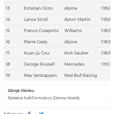
13
Esteban Ocon
Alpine
1:18.65
14
Lance Stroll
Aston Martin
1:18.8
15
Franco Colapinto
Williams
1:18.9
16
Pierre Gasly
Alpine
1:18.94
17
Kuan-jü Čou
Kick Sauber
1:18.9
18
George Russell
Mercedes
1:19.04
19
Max Verstappen
Red Bull Racing
Zdroje článku:
Redakce SvětFormule.cz (Denisa Veselá)