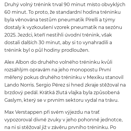
Druhý volný trénink trval 90 minut místo obvyklých
60 minut. To proto, že standardní hodina tréninku
byla věnována testům pneumatik Pirelli a týmy
dostaly k vyzkoušení vzorek pneumatik na sezónu
2025. Jezdci, kteří nestihli úvodní trénink, však
dostali dalších 30 minut, aby si to vynahradili a
trénink byl o půl hodiny prodloužen.
Alex Albon do druhého volného tréninku kvůli
rozsáhlým opravám na jeho monopostu První
měřený pokus druhého tréninku v Mexiku stanovil
Lando Norris. Sergio Pérez si hned zkraje stěžoval na
brzdový pedál. Krátká žlutá vlajka byla způsobená
Gaslym, který se v prvním sektoru vydal na trávu.
Max Verstappen při svém výjezdu na trať
vypozoroval divné zvuky v jeho pohonné jednotce,
na ni si stěžoval již v závěru prvního tréninku. Po