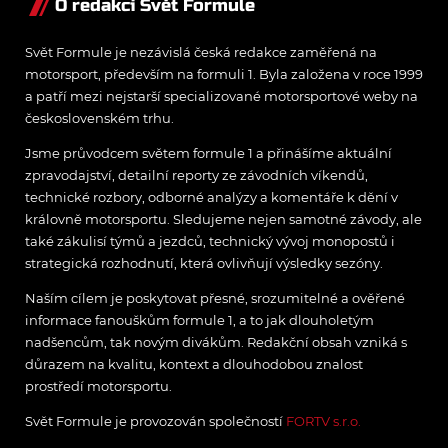
O redakci Svět Formule
Svět Formule je nezávislá česká redakce zaměřená na
motorsport, především na formuli 1. Byla založena v roce 1999
a patří mezi nejstarší specializované motorsportové weby na
československém trhu.
Jsme průvodcem světem formule 1 a přinášíme aktuální
zpravodajství, detailní reporty ze závodních víkendů,
technické rozbory, odborné analýzy a komentáře k dění v
královně motorsportu. Sledujeme nejen samotné závody, ale
také zákulisí týmů a jezdců, technický vývoj monopostů i
strategická rozhodnutí, která ovlivňují výsledky sezóny.
Naším cílem je poskytovat přesné, srozumitelné a ověřené
informace fanouškům formule 1, a to jak dlouholetým
nadšencům, tak novým divákům. Redakční obsah vzniká s
důrazem na kvalitu, kontext a dlouhodobou znalost
prostředí motorsportu.
Svět Formule je provozován společností
FORTV s.r.o.