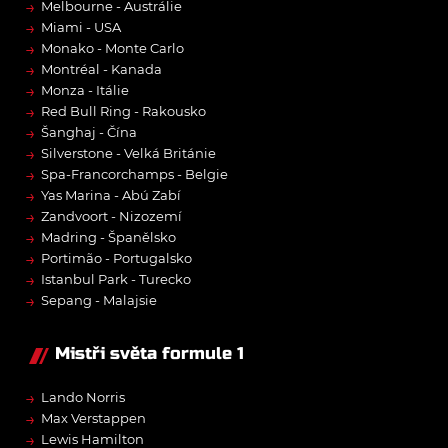
→
Melbourne - Austrálie
→
Miami - USA
→
Monako - Monte Carlo
→
Montréal - Kanada
→
Monza - Itálie
→
Red Bull Ring - Rakousko
→
Šanghaj - Čína
→
Silverstone - Velká Británie
→
Spa-Francorchamps - Belgie
→
Yas Marina - Abú Zabí
→
Zandvoort - Nizozemí
→
Madring - Španělsko
→
Portimão - Portugalsko
→
Istanbul Park - Turecko
→
Sepang - Malajsie
Mistři světa formule 1
→
Lando Norris
→
Max Verstappen
→
Lewis Hamilton