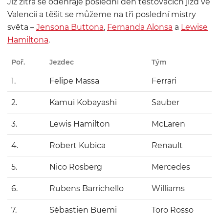
Již zítra se odehraje poslední den testovacích jízd ve
Valencii a těšit se můžeme na tři poslední mistry
světa –
Jensona Buttona
,
Fernanda Alonsa
a
Lewise
Hamilton
a
.
Poř.
Jezdec
Tým
Č
1.
Felipe Massa
Ferrari
1
2.
Kamui Kobayashi
Sauber
+
3.
Lewis Hamilton
McLaren
+
4.
Robert Kubica
Renault
+
5.
Nico Rosberg
Mercedes
+
6.
Rubens Barrichello
Williams
+
7.
Sébastien Buemi
Toro Rosso
+