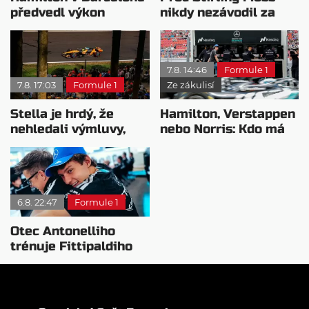
předvedl výkon
nikdy nezávodil za
pravého šampiona
Ferrariho
7.8. 14:46
Formule 1
7.8. 17:03
Formule 1
Ze zákulisí
Stella je hrdý, že
Hamilton, Verstappen
nehledali výmluvy,
nebo Norris: Kdo má
proč nedokážou
nejvyšší plat?
bojovat o titul
6.8. 22:47
Formule 1
Otec Antonelliho
trénuje Fittipaldiho
syna: Brazilec
vychvaluje lídra