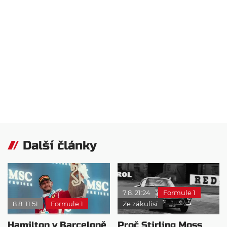
Další články
7.8. 21:24
Formule 1
8.8. 11:51
Formule 1
Ze zákulisí
Hamilton v Barceloně
Proč Stirling Moss