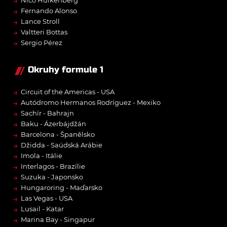
→
Nico Hülkenberg
→
Fernando Alonso
→
Lance Stroll
→
Valtteri Bottas
→
Sergio Pérez
Okruhy formule 1
→
Circuit of the Americas - USA
→
Autódromo Hermanos Rodríguez - Mexiko
→
Sachír - Bahrajn
→
Baku - Ázerbájdžán
→
Barcelona - Španělsko
→
Džidda - Saúdská Arábie
→
Imola - Itálie
→
Interlagos - Brazílie
→
Suzuka - Japonsko
→
Hungaroring - Maďarsko
→
Las Vegas - USA
→
Lusail - Katar
→
Marina Bay - Singapur