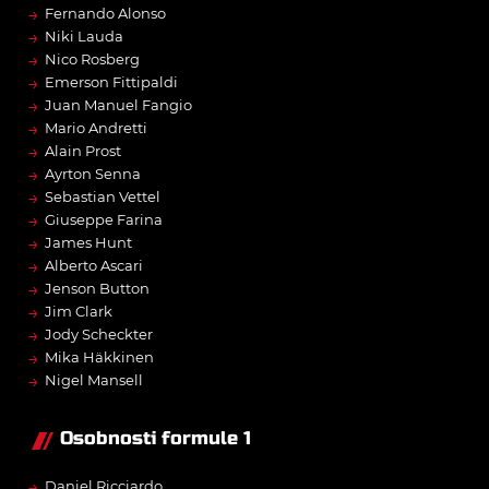
→
Fernando Alonso
→
Niki Lauda
→
Nico Rosberg
→
Emerson Fittipaldi
→
Juan Manuel Fangio
→
Mario Andretti
→
Alain Prost
→
Ayrton Senna
→
Sebastian Vettel
→
Giuseppe Farina
→
James Hunt
→
Alberto Ascari
→
Jenson Button
→
Jim Clark
→
Jody Scheckter
→
Mika Häkkinen
→
Nigel Mansell
Osobnosti formule 1
→
Daniel Ricciardo