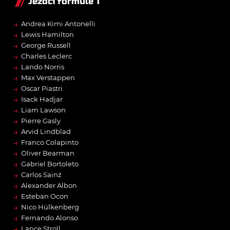
Jezdci formule 1
→
Andrea Kimi Antonelli
→
Lewis Hamilton
→
George Russell
→
Charles Leclerc
→
Lando Norris
→
Max Verstappen
→
Oscar Piastri
→
Isack Hadjar
→
Liam Lawson
→
Pierre Gasly
→
Arvid Lindblad
→
Franco Colapinto
→
Oliver Bearman
→
Gabriel Bortoleto
→
Carlos Sainz
→
Alexander Albon
→
Esteban Ocon
→
Nico Hülkenberg
→
Fernando Alonso
→
Lance Stroll