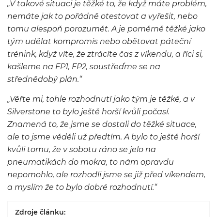
„V takové situaci je těžké to, že když máte problém,
nemáte jak to pořádně otestovat a vyřešit, nebo
tomu alespoň porozumět. A je poměrně těžké jako
tým udělat kompromis nebo obětovat páteční
trénink, když víte, že ztrácíte čas z víkendu, a říci si,
kašleme na FP1, FP2, soustřeďme se na
střednědobý plán.“
„Věřte mi, tohle rozhodnutí jako tým je těžké, a v
Silverstone to bylo ještě horší kvůli počasí.
Znamená to, že jsme se dostali do těžké situace,
ale to jsme věděli už předtím. A bylo to ještě horší
kvůli tomu, že v sobotu ráno se jelo na
pneumatikách do mokra, to nám opravdu
nepomohlo, ale rozhodli jsme se již před víkendem,
a myslím že to bylo dobré rozhodnutí.“
Zdroje článku: