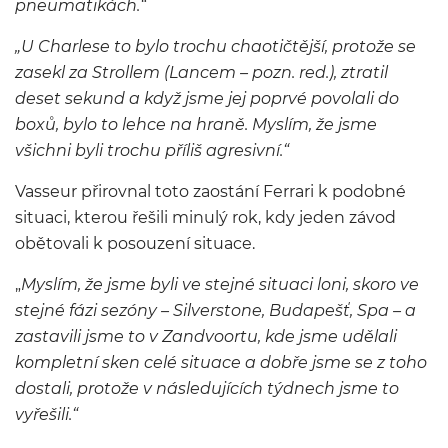
pneumatikách.“
„U Charlese to bylo trochu chaotičtější, protože se
zasekl za Strollem (Lancem – pozn. red.), ztratil
deset sekund a když jsme jej poprvé povolali do
boxů, bylo to lehce na hraně. Myslím, že jsme
všichni byli trochu příliš agresivní.“
Vasseur přirovnal toto zaostání Ferrari k podobné
situaci, kterou řešili minulý rok, kdy jeden závod
obětovali k posouzení situace.
„
Myslím, že jsme byli ve stejné situaci loni, skoro ve
stejné fázi sezóny – Silverstone, Budapešť, Spa – a
zastavili jsme to v Zandvoortu, kde jsme udělali
kompletní sken celé situace a dobře jsme se z toho
dostali, protože v následujících týdnech jsme to
vyřešili.“