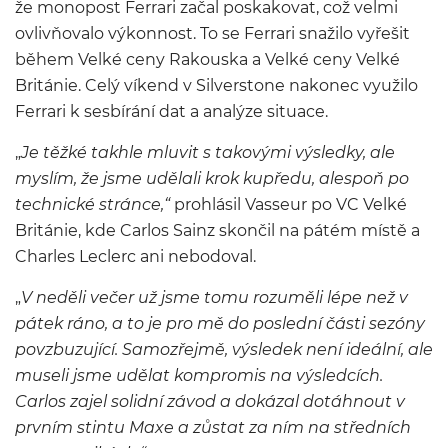
že monopost Ferrari začal poskakovat, což velmi
ovlivňovalo výkonnost. To se Ferrari snažilo vyřešit
během Velké ceny Rakouska a Velké ceny Velké
Británie. Celý víkend v Silverstone nakonec využilo
Ferrari k sesbírání dat a analýze situace.
„
Je těžké takhle mluvit s takovými výsledky, ale
myslím, že jsme udělali krok kupředu, alespoň po
technické stránce,“
prohlásil Vasseur po VC Velké
Británie, kde Carlos Sainz skončil na pátém místě a
Charles Leclerc ani nebodoval.
„
V neděli večer už jsme tomu rozuměli lépe než v
pátek ráno, a to je pro mě do poslední části sezóny
povzbuzující. Samozřejmě, výsledek není ideální, ale
museli jsme udělat kompromis na výsledcích.
Carlos zajel solidní závod a dokázal dotáhnout v
prvním stintu Maxe a zůstat za ním na středních