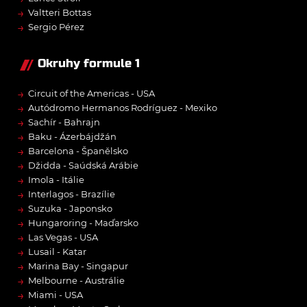
→
Valtteri Bottas
→
Sergio Pérez
Okruhy formule 1
→
Circuit of the Americas - USA
→
Autódromo Hermanos Rodríguez - Mexiko
→
Sachír - Bahrajn
→
Baku - Ázerbájdžán
→
Barcelona - Španělsko
→
Džidda - Saúdská Arábie
→
Imola - Itálie
→
Interlagos - Brazílie
→
Suzuka - Japonsko
→
Hungaroring - Maďarsko
→
Las Vegas - USA
→
Lusail - Katar
→
Marina Bay - Singapur
→
Melbourne - Austrálie
→
Miami - USA