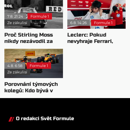
7.8. 21:24
Formule 1
Ze zákulisí
6.8. 14:26
Formule 1
Proč Stirling Moss
Leclerc: Pokud
nikdy nezávodil za
nevyhraje Ferrari,
Ferrariho
přeji titul
Antonellimu
4.8. 6:58
Formule 1
Ze zákulisí
Porovnání týmových
kolegů: Kdo bývá v
sobotu nejrychlejší?
O redakci Svět Formule