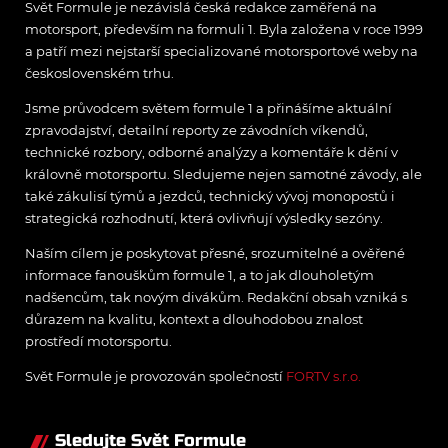
Svět Formule je nezávislá česká redakce zaměřená na
motorsport, především na formuli 1. Byla založena v roce 1999
a patří mezi nejstarší specializované motorsportové weby na
československém trhu.
Jsme průvodcem světem formule 1 a přinášíme aktuální
zpravodajství, detailní reporty ze závodních víkendů,
technické rozbory, odborné analýzy a komentáře k dění v
královně motorsportu. Sledujeme nejen samotné závody, ale
také zákulisí týmů a jezdců, technický vývoj monopostů i
strategická rozhodnutí, která ovlivňují výsledky sezóny.
Naším cílem je poskytovat přesné, srozumitelné a ověřené
informace fanouškům formule 1, a to jak dlouholetým
nadšencům, tak novým divákům. Redakční obsah vzniká s
důrazem na kvalitu, kontext a dlouhodobou znalost
prostředí motorsportu.
Svět Formule je provozován společností
FORTV s.r.o.
Sledujte Svět Formule