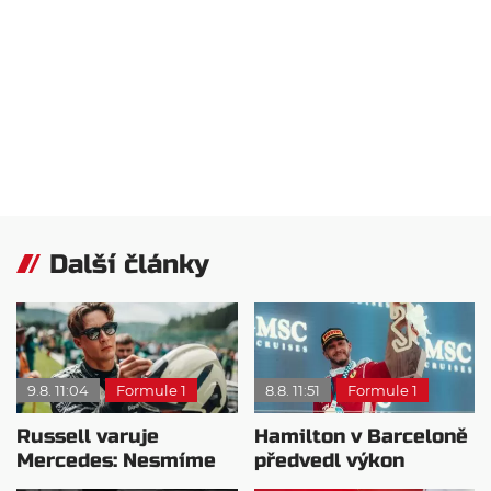
Další články
9.8. 11:04
Formule 1
8.8. 11:51
Formule 1
Russell varuje
Hamilton v Barceloně
Mercedes: Nesmíme
předvedl výkon
usnout na vavřínech
pravého šampiona