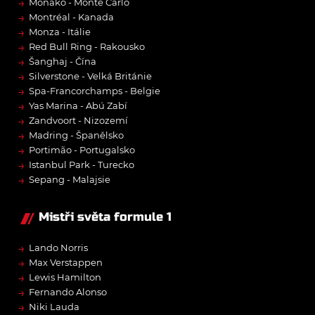
→
Monako - Monte Carlo
→
Montréal - Kanada
→
Monza - Itálie
→
Red Bull Ring - Rakousko
→
Šanghaj - Čína
→
Silverstone - Velká Británie
→
Spa-Francorchamps - Belgie
→
Yas Marina - Abú Zabí
→
Zandvoort - Nizozemí
→
Madring - Španělsko
→
Portimão - Portugalsko
→
Istanbul Park - Turecko
→
Sepang - Malajsie
Mistři světa formule 1
→
Lando Norris
→
Max Verstappen
→
Lewis Hamilton
→
Fernando Alonso
→
Niki Lauda