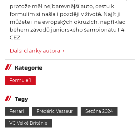
protože měl nejbarevnější auto, cestu k
formulím si našla i později v životě. Najít ji
můžete i na evropských okruzích, například
během závodů juniorského šampionátu F4
CEZ.
Další články autora →
Kategorie
Formule 1
Tagy
Ferrari
Frédéric Vasseur
Sezóna 2024
VC Velké Británie