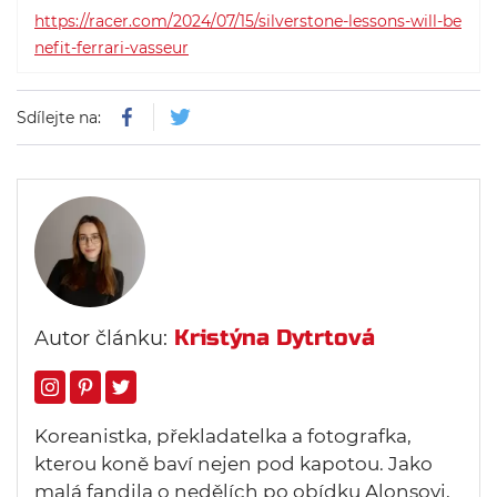
https://racer.com/2024/07/15/silverstone-lessons-will-be
nefit-ferrari-vasseur
Sdílejte na:
Kristýna Dytrtová
Autor článku:
Koreanistka, překladatelka a fotografka,
kterou koně baví nejen pod kapotou. Jako
malá fandila o nedělích po obídku Alonsovi,