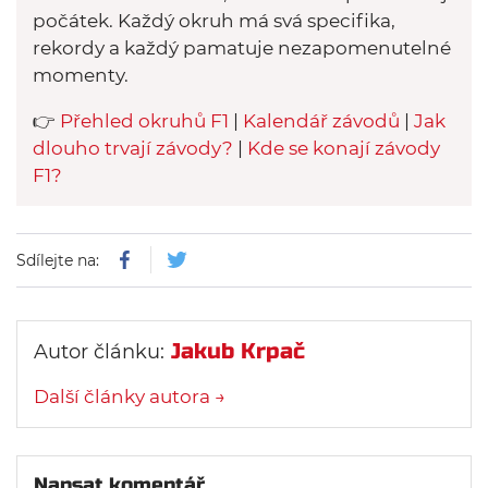
počátek. Každý okruh má svá specifika,
rekordy a každý pamatuje nezapomenutelné
momenty.
👉
Přehled okruhů F1
|
Kalendář závodů
|
Jak
dlouho trvají závody?
|
Kde se konají závody
F1?
Sdílejte na:
Jakub Krpač
Autor článku:
Další články autora →
Napsat komentář