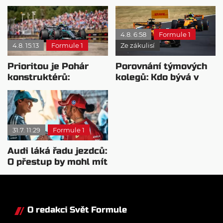
syna: Brazilec
přeji titul
vychvaluje lídra
Antonellimu
4.8. 6:58
Formule 1
4.8. 15:13
Formule 1
Ze zákulisí
Prioritou je Pohár
Porovnání týmových
konstruktérů:
kolegů: Kdo bývá v
Mercedesu je jedno,
sobotu nejrychlejší?
kdo zvítězí
31.7. 11:29
Formule 1
Audi láká řadu jezdců:
O přestup by mohl mít
zájem i Russell
O redakci Svět Formule