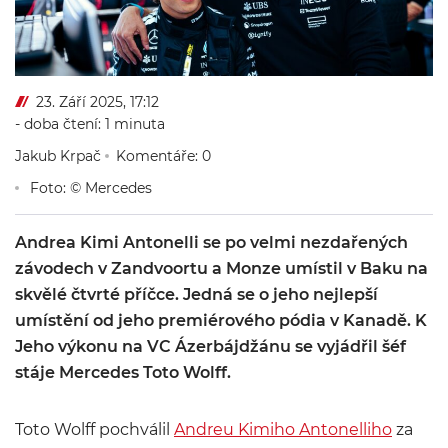
23. Září 2025, 17:12
- doba čtení: 1 minuta
Jakub Krpač
Komentáře: 0
Foto: © Mercedes
Andrea Kimi Antonelli se po velmi nezdařených
závodech v Zandvoortu a Monze umístil v Baku na
skvělé čtvrté příčce. Jedná se o jeho nejlepší
umístění od jeho premiérového pódia v Kanadě. K
Jeho výkonu na VC Ázerbájdžánu se vyjádřil šéf
stáje Mercedes Toto Wolff.
Toto Wolff pochválil
Andreu Kimiho Antonelliho
za