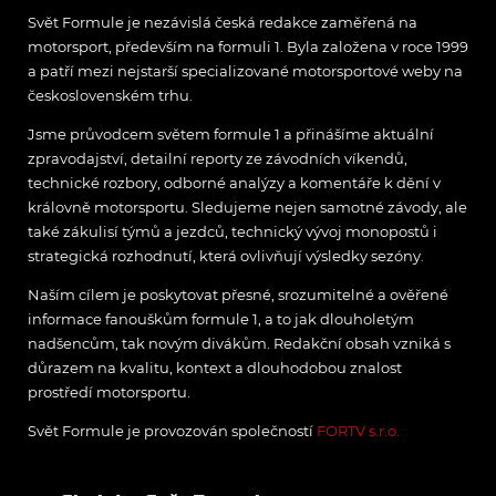
Svět Formule je nezávislá česká redakce zaměřená na
motorsport, především na formuli 1. Byla založena v roce 1999
a patří mezi nejstarší specializované motorsportové weby na
československém trhu.
Jsme průvodcem světem formule 1 a přinášíme aktuální
zpravodajství, detailní reporty ze závodních víkendů,
technické rozbory, odborné analýzy a komentáře k dění v
královně motorsportu. Sledujeme nejen samotné závody, ale
také zákulisí týmů a jezdců, technický vývoj monopostů i
strategická rozhodnutí, která ovlivňují výsledky sezóny.
Naším cílem je poskytovat přesné, srozumitelné a ověřené
informace fanouškům formule 1, a to jak dlouholetým
nadšencům, tak novým divákům. Redakční obsah vzniká s
důrazem na kvalitu, kontext a dlouhodobou znalost
prostředí motorsportu.
Svět Formule je provozován společností
FORTV s.r.o.