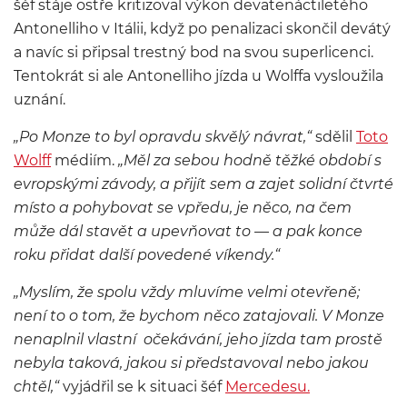
šéf stáje ostře kritizoval výkon devatenáctiletého
Antonelliho v Itálii, když po penalizaci skončil devátý
a navíc si připsal trestný bod na svou superlicenci.
Tentokrát si ale Antonelliho jízda u Wolffa vysloužila
uznání.
„Po Monze to byl opravdu skvělý návrat,“
sdělil
Toto
Wolff
médiím.
„Měl za sebou hodně těžké období s
evropskými závody, a přijít sem a zajet solidní čtvrté
místo a pohybovat se vpředu, je něco, na čem
může dál stavět a upevňovat to — a pak konce
roku přidat další povedené víkendy.“
„Myslím, že spolu vždy mluvíme velmi otevřeně;
není to o tom, že bychom něco zatajovali. V Monze
nenaplnil vlastní očekávání, jeho jízda tam prostě
nebyla taková, jakou si představoval nebo jakou
chtěl,“
vyjádřil se k situaci šéf
Mercedesu.