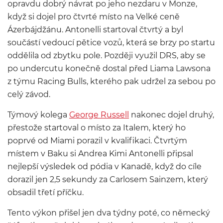
opravdu dobrý návrat po jeho nezdaru v Monze,
když si dojel pro čtvrté místo na Velké ceně
Ázerbájdžánu. Antonelli startoval čtvrtý a byl
součástí vedoucí pětice vozů, která se brzy po startu
oddělila od zbytku pole. Později využil DRS, aby se
po undercutu konečně dostal před Liama Lawsona
z týmu Racing Bulls, kterého pak udržel za sebou po
celý závod.
Týmový kolega
George Russell
nakonec dojel druhý,
přestože startoval o místo za Italem, který ho
poprvé od Miami porazil v kvalifikaci. Čtvrtým
místem v Baku si Andrea Kimi Antonelli připsal
nejlepší výsledek od pódia v Kanadě, když do cíle
dorazil jen 2,5 sekundy za Carlosem Sainzem, který
obsadil třetí příčku.
Tento výkon přišel jen dva týdny poté, co německý