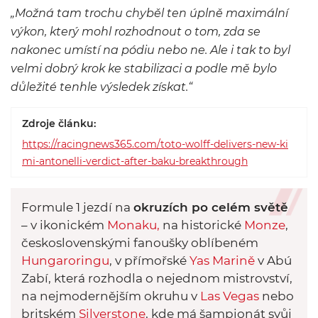
„Možná tam trochu chyběl ten úplně maximální
výkon, který mohl rozhodnout o tom, zda se
nakonec umístí na pódiu nebo ne. Ale i tak to byl
velmi dobrý krok ke stabilizaci a podle mě bylo
důležité tenhle výsledek získat.“
Zdroje článku:
https://racingnews365.com/toto-wolff-delivers-new-ki
mi-antonelli-verdict-after-baku-breakthrough
Formule 1 jezdí na
okruzích po celém světě
– v ikonickém
Monak
u,
na historické
Monze
,
československými fanoušky oblíbeném
Hungaroringu
, v přímořské
Yas Marině
v Abú
Zabí, která rozhodla o nejednom mistrovství,
na nejmodernějším okruhu v
Las Vegas
nebo
britském
Silverstone
, kde má šampionát svůj