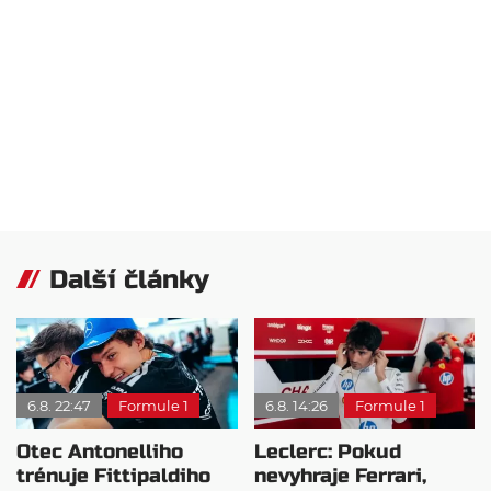
Další články
6.8. 22:47
Formule 1
6.8. 14:26
Formule 1
Otec Antonelliho
Leclerc: Pokud
trénuje Fittipaldiho
nevyhraje Ferrari,