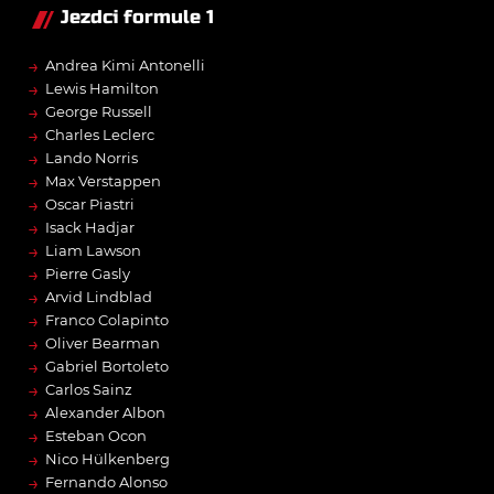
Jezdci formule 1
→
Andrea Kimi Antonelli
→
Lewis Hamilton
→
George Russell
→
Charles Leclerc
→
Lando Norris
→
Max Verstappen
→
Oscar Piastri
→
Isack Hadjar
→
Liam Lawson
→
Pierre Gasly
→
Arvid Lindblad
→
Franco Colapinto
→
Oliver Bearman
→
Gabriel Bortoleto
→
Carlos Sainz
→
Alexander Albon
→
Esteban Ocon
→
Nico Hülkenberg
→
Fernando Alonso