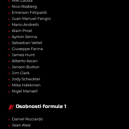
→
Niki Lauda
→
Nico Rosberg
→
Emerson Fittipaldi
→
Juan Manuel Fangio
→
Mario Andretti
→
Alain Prost
→
Ayrton Senna
→
Sebastian Vettel
→
Giuseppe Farina
→
James Hunt
→
Alberto Ascari
→
Jenson Button
→
Jim Clark
→
Jody Scheckter
→
Mika Häkkinen
→
Nigel Mansell
Osobnosti formule 1
→
Daniel Ricciardo
→
Jean Alesi