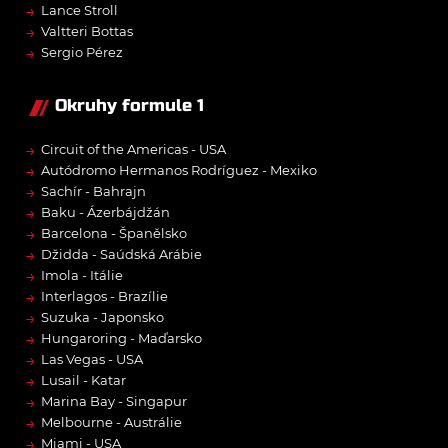
→
Lance Stroll
→
Valtteri Bottas
→
Sergio Pérez
Okruhy formule 1
→
Circuit of the Americas - USA
→
Autódromo Hermanos Rodríguez - Mexiko
→
Sachír - Bahrajn
→
Baku - Ázerbájdžán
→
Barcelona - Španělsko
→
Džidda - Saúdská Arábie
→
Imola - Itálie
→
Interlagos - Brazílie
→
Suzuka - Japonsko
→
Hungaroring - Maďarsko
→
Las Vegas - USA
→
Lusail - Katar
→
Marina Bay - Singapur
→
Melbourne - Austrálie
→
Miami - USA