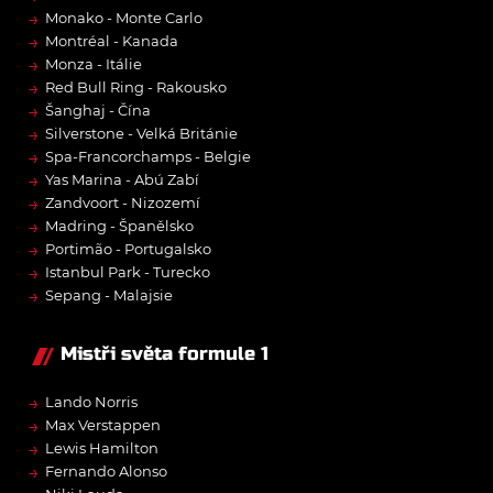
→
Monako - Monte Carlo
→
Montréal - Kanada
→
Monza - Itálie
→
Red Bull Ring - Rakousko
→
Šanghaj - Čína
→
Silverstone - Velká Británie
→
Spa-Francorchamps - Belgie
→
Yas Marina - Abú Zabí
→
Zandvoort - Nizozemí
→
Madring - Španělsko
→
Portimão - Portugalsko
→
Istanbul Park - Turecko
→
Sepang - Malajsie
Mistři světa formule 1
→
Lando Norris
→
Max Verstappen
→
Lewis Hamilton
→
Fernando Alonso