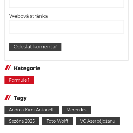
Webová stránka
Kategorie
Formule 1
Tagy
Andrea Kimi Antonelli
Mercedes
Sezóna 2025
Toto Wolff
VC Ázerbájdžánu