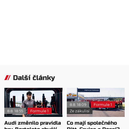
Další články
8.8. 18:09
Formule 1
8.8. 18:55
Formule 1
Ze zákulisí
Audi změnilo pravidla
Co mají společného