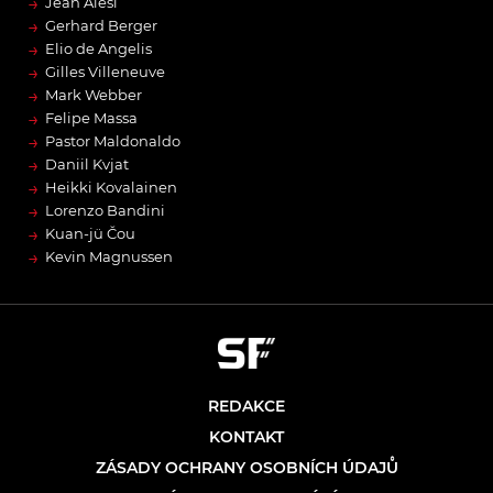
→
Jean Alesi
→
Gerhard Berger
→
Elio de Angelis
→
Gilles Villeneuve
→
Mark Webber
→
Felipe Massa
→
Pastor Maldonaldo
→
Daniil Kvjat
→
Heikki Kovalainen
→
Lorenzo Bandini
→
Kuan-jü Čou
→
Kevin Magnussen
REDAKCE
KONTAKT
ZÁSADY OCHRANY OSOBNÍCH ÚDAJŮ