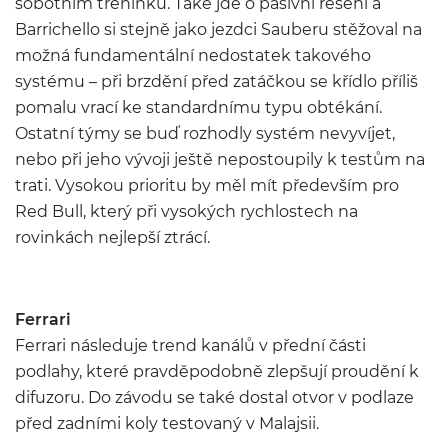
sobotním tréninku. Také jde o pasivní řešení a
Barrichello si stejně jako jezdci Sauberu stěžoval na
možná fundamentální nedostatek takového
systému – při brzdění před zatáčkou se křídlo příliš
pomalu vrací ke standardnímu typu obtékání.
Ostatní týmy se buď rozhodly systém nevyvíjet,
nebo při jeho vývoji ještě nepostoupily k testům na
trati. Vysokou prioritu by měl mít především pro
Red Bull, který při vysokých rychlostech na
rovinkách nejlepší ztrácí.
Ferrari
Ferrari následuje trend kanálů v přední části
podlahy, které pravděpodobně zlepšují proudění k
difuzoru. Do závodu se také dostal otvor v podlaze
před zadními koly testovaný v Malajsii.