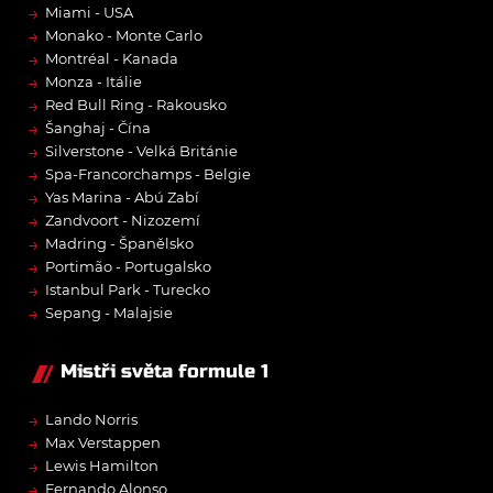
→
Miami - USA
→
Monako - Monte Carlo
→
Montréal - Kanada
→
Monza - Itálie
→
Red Bull Ring - Rakousko
→
Šanghaj - Čína
→
Silverstone - Velká Británie
→
Spa-Francorchamps - Belgie
→
Yas Marina - Abú Zabí
→
Zandvoort - Nizozemí
→
Madring - Španělsko
→
Portimão - Portugalsko
→
Istanbul Park - Turecko
→
Sepang - Malajsie
Mistři světa formule 1
→
Lando Norris
→
Max Verstappen
→
Lewis Hamilton
→
Fernando Alonso