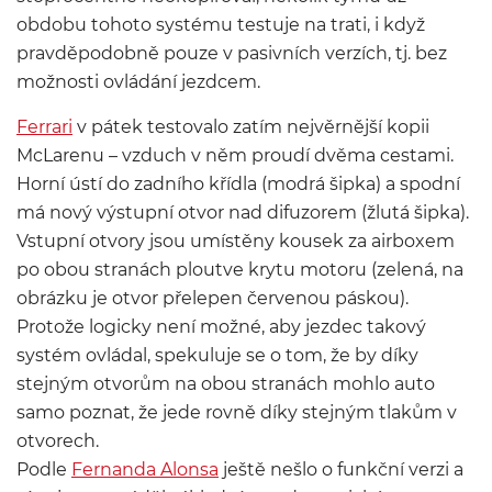
obdobu tohoto systému testuje na trati, i když
pravděpodobně pouze v pasivních verzích, tj. bez
možnosti ovládání jezdcem.
Ferrari
v pátek testovalo zatím nejvěrnější kopii
McLarenu – vzduch v něm proudí dvěma cestami.
Horní ústí do zadního křídla (modrá šipka) a spodní
má nový výstupní otvor nad difuzorem (žlutá šipka).
Vstupní otvory jsou umístěny kousek za airboxem
po obou stranách ploutve krytu motoru (zelená, na
obrázku je otvor přelepen červenou páskou).
Protože logicky není možné, aby jezdec takový
systém ovládal, spekuluje se o tom, že by díky
stejným otvorům na obou stranách mohlo auto
samo poznat, že jede rovně díky stejným tlakům v
otvorech.
Podle
Fernanda Alonsa
ještě nešlo o funkční verzi a