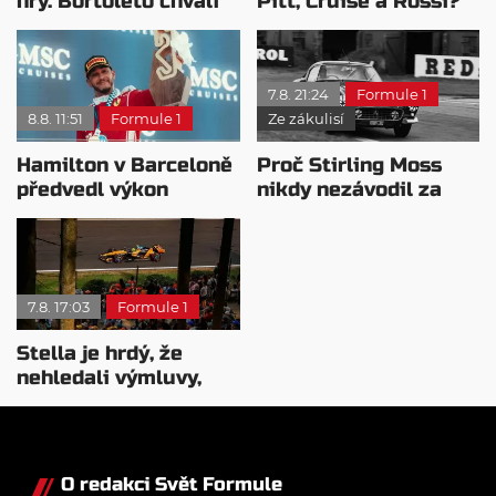
hry. Bortoleto chválí
Pitt, Cruise a Rossi?
nový tým i jeho
Všichni řídili
mentalitu
monopost F1
7.8. 21:24
Formule 1
8.8. 11:51
Formule 1
Ze zákulisí
Hamilton v Barceloně
Proč Stirling Moss
předvedl výkon
nikdy nezávodil za
pravého šampiona
Ferrariho
7.8. 17:03
Formule 1
Stella je hrdý, že
nehledali výmluvy,
proč nedokážou
bojovat o titul
O redakci Svět Formule