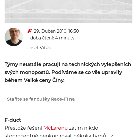
29. Duben 2010, 16:50
- doba čtení: 4 minuty
Josef Viták
Týmy neustále pracují na technických vylepšeních
svých monopostů. Podíváme se co vše upravily
během Velké ceny Číny.
Staňte se fanoušky Race-F1 na
F-duct
Přestože řešení
McLarenu
zatím nikdo
stoprocentně neokopíroval, několik týmů už