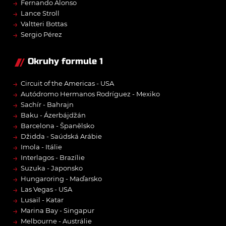
→
Fernando Alonso
→
Lance Stroll
→
Valtteri Bottas
→
Sergio Pérez
Okruhy formule 1
→
Circuit of the Americas - USA
→
Autódromo Hermanos Rodríguez - Mexiko
→
Sachír - Bahrajn
→
Baku - Ázerbájdžán
→
Barcelona - Španělsko
→
Džidda - Saúdská Arábie
→
Imola - Itálie
→
Interlagos - Brazílie
→
Suzuka - Japonsko
→
Hungaroring - Maďarsko
→
Las Vegas - USA
→
Lusail - Katar
→
Marina Bay - Singapur
→
Melbourne - Austrálie