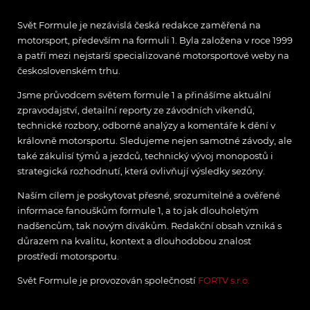
Svět Formule je nezávislá česká redakce zaměřená na
motorsport, především na formuli 1. Byla založena v roce 1999
a patří mezi nejstarší specializované motorsportové weby na
československém trhu.
Jsme průvodcem světem formule 1 a přinášíme aktuální
zpravodajství, detailní reporty ze závodních víkendů,
technické rozbory, odborné analýzy a komentáře k dění v
královně motorsportu. Sledujeme nejen samotné závody, ale
také zákulisí týmů a jezdců, technický vývoj monopostů i
strategická rozhodnutí, která ovlivňují výsledky sezóny.
Naším cílem je poskytovat přesné, srozumitelné a ověřené
informace fanouškům formule 1, a to jak dlouholetým
nadšencům, tak novým divákům. Redakční obsah vzniká s
důrazem na kvalitu, kontext a dlouhodobou znalost
prostředí motorsportu.
Svět Formule je provozován společností
FORTV s.r.o.