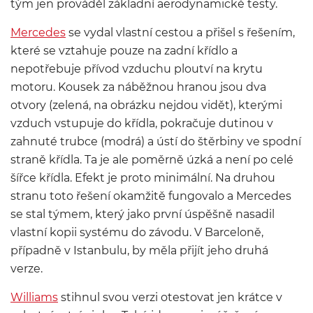
tým jen prováděl základní aerodynamické testy.
Mercedes
se vydal vlastní cestou a přišel s řešením,
které se vztahuje pouze na zadní křídlo a
nepotřebuje přívod vzduchu ploutví na krytu
motoru. Kousek za náběžnou hranou jsou dva
otvory (zelená, na obrázku nejdou vidět), kterými
vzduch vstupuje do křídla, pokračuje dutinou v
zahnuté trubce (modrá) a ústí do štěrbiny ve spodní
straně křídla. Ta je ale poměrně úzká a není po celé
šířce křídla. Efekt je proto minimální. Na druhou
stranu toto řešení okamžitě fungovalo a Mercedes
se stal týmem, který jako první úspěšně nasadil
vlastní kopii systému do závodu. V Barceloně,
případně v Istanbulu, by měla přijít jeho druhá
verze.
Williams
stihnul svou verzi otestovat jen krátce v