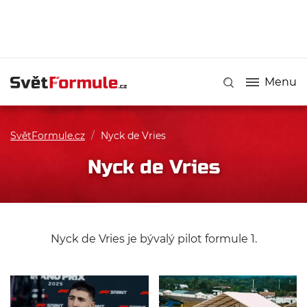
Menu
SvětFormule.cz
/
Nyck de Vries
Nyck de Vries
Nyck de Vries je bývalý pilot formule 1.