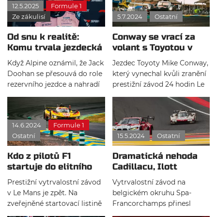
12.5.2025
Formule 1
Ze zákulisí
5.7.2024
Ostatní
Od snu k realitě:
Conway se vrací za
Komu trvala jezdecká
volant s Toyotou v
kariéra v F1 jen pár
šampionátu WEC
Když Alpine oznámil, že Jack
Jezdec Toyoty Mike Conway,
závodů?
Doohan se přesouvá do role
který vynechal kvůli zranění
rezervního jezdce a nahradí
prestižní závod 24 hodin Le
ho Franco Colapinto, nebylo
Mans, se po zotavení vrací
to zas až tak velké
do kokpitu vytrvalostního
překvapení. Australan
vozu do Interlagosu.
14.6.2024
Formule 1
celkově odjezdil 7 závodů v
Ostatní
15.5.2024
Ostatní
královně motorsportu.
Možná vás u něj napadla
Kdo z pilotů F1
Dramatická nehoda
otázka, jaké jsou nejkratší
startuje do elitního
Cadillacu, Ilott
jezdecké kariéry ve formuli
závodu 24h Le Mans?
vyhrává 6h závod ve
1? Proto přinášíme přehled
Prestižní vytrvalostní závod
Vytrvalostní závod na
Spa
těchto kariér od přelomu
v Le Mans je zpět. Na
belgickém okruhu Spa-
tisíciletí.
zveřejněné startovací listině
Francorchamps přinesl
se závodu zúčastní 62 aut,
spoustu akce i dramatických