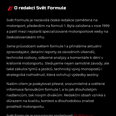
kvalifikacích.
O redakci Svět Formule
Svět Formule je nezávislá česká redakce zaměřená na
motorsport, především na formuli 1. Byla založena v roce 1999
a patří mezi nejstarší specializované motorsportové weby na
československém trhu.
Jsme průvodcem světem formule 1 a přinášíme aktuální
zpravodajství, detailní reporty ze závodních víkendů,
technické rozbory, odborné analýzy a komentáře k dění v
královně motorsportu. Sledujeme nejen samotné závody, ale
také zákulisí týmů a jezdců, technický vývoj monopostů i
strategická rozhodnutí, která ovlivňují výsledky sezóny.
Naším cílem je poskytovat přesné, srozumitelné a ověřené
informace fanouškům formule 1, a to jak dlouholetým
nadšencům, tak novým divákům. Redakční obsah vzniká s
důrazem na kvalitu, kontext a dlouhodobou znalost
prostředí motorsportu.
Svět Formule je provozován společností
FORTV s.r.o.