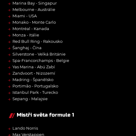
→
Marina Bay - Singapur
→
Melbourne - Austrálie
→
Miami - USA
→
Monako - Monte Carlo
→
Montréal - Kanada
→
Monza - Itálie
→
Red Bull Ring - Rakousko
→
Šanghaj - Čína
→
Silverstone - Velká Británie
→
Spa-Francorchamps - Belgie
→
Yas Marina - Abú Zabí
→
Zandvoort - Nizozemí
→
Madring - Španělsko
→
Portimão - Portugalsko
→
Istanbul Park - Turecko
→
Sepang - Malajsie
Mistři světa formule 1
→
Lando Norris
→
Max Verstappen