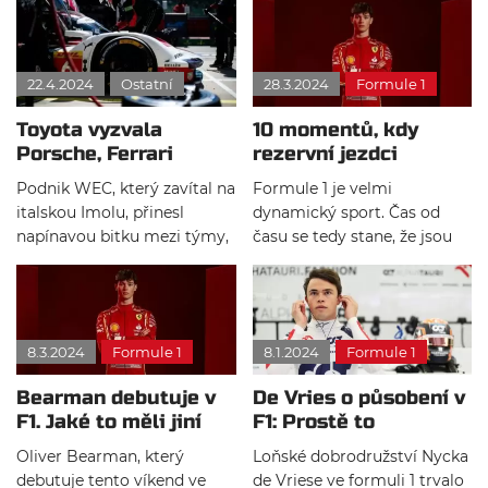
ve kterých se prostřídá 186
momentů. Na trati se po
jezdců, mezi nimiž jsou také
celou dobu závodu bojovalo
známá jména bývalých
o cenné příčky. Hrozivá
22.4.2024
Ostatní
28.3.2024
Formule 1
pilotů formule 1. Kdo závodí
nehoda v průběhu závodu
ve WEC dlouhodobě a kdo
zapříčinila zastavení závodu
Toyota vyzvala
10 momentů, kdy
bude součástí pouze Le
pod červenou vlajkou.
Porsche, Ferrari
rezervní jezdci
Mans?
doplatilo na strategii
startovali na Velké
Podnik WEC, který zavítal na
Formule 1 je velmi
ceně
italskou Imolu, přinesl
dynamický sport. Čas od
napínavou bitku mezi týmy,
času se tedy stane, že jsou
které jsou si velmi
týmy nuceny nasadit své
vyrovnané. Velkou roli hrály
rezervní jezdce přímo do
strategie, pit stopy, ale i
závodu. Pojďme se společně
počasí, které bylo
podívat, jak se jim vedlo.
8.3.2024
Formule 1
8.1.2024
Formule 1
proměnlivé po celý závodní
víkend.
Bearman debutuje v
De Vries o působení v
F1. Jaké to měli jiní
F1: Prostě to
nováčci?
nefungovalo
Oliver Bearman, který
Loňské dobrodružství Nycka
debutuje tento víkend ve
de Vriese ve formuli 1 trvalo