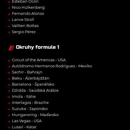
→
Esteban Ocon
→
Nico Hülkenberg
→
Fernando Alonso
→
Lance Stroll
→
Valtteri Bottas
→
Sergio Pérez
Okruhy formule 1
→
Circuit of the Americas - USA
→
Autódromo Hermanos Rodríguez - Mexiko
→
Sachír - Bahrajn
→
Baku - Ázerbájdžán
→
Barcelona - Španělsko
→
Džidda - Saúdská Arábie
→
Imola - Itálie
→
Interlagos - Brazílie
→
Suzuka - Japonsko
→
Hungaroring - Maďarsko
→
Las Vegas - USA
→
Lusail - Katar