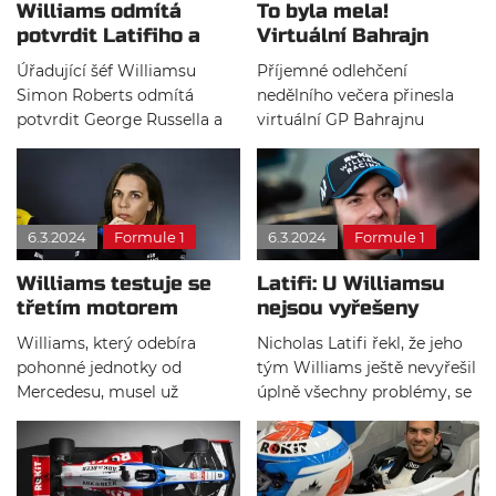
Williams odmítá
To byla mela!
potvrdit Latifiho a
Virtuální Bahrajn
Russella pro příští
pobavil, vyhrál pilot
Úřadující šéf Williamsu
Příjemné odlehčení
rok
F2
Simon Roberts odmítá
nedělního večera přinesla
potvrdit George Russella a
virtuální GP Bahrajnu
Nicholase Latifiho pro rok
pořádaná šampionátem F1.
2021. Nicméně tvrdí, že plány
Do chaotického závodu
ohledně jezdecké sestavy se
nastoupila řada bývalých
nezměnily.
jezdců Formule 1 doplněná o
6.3.2024
Formule 1
6.3.2024
Formule 1
dvojici současných
závodníků Landa Norrise a
Williams testuje se
Latifi: U Williamsu
Nicholase Latifiho.
třetím motorem
nejsou vyřešeny
Mercedes
všechny problémy
Williams, který odebíra
Nicholas Latifi řekl, že jeho
pohonné jednotky od
tým Williams ještě nevyřešil
Mercedesu, musel už
úplně všechny problémy, se
dvakrát měnit motor, jelikož
kterými se tým potýkal u
došlo k řetezci potíží s
loňského vozu.
motorem.