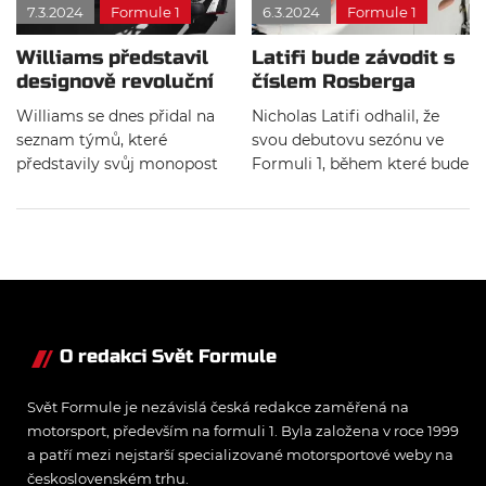
7.3.2024
Formule 1
6.3.2024
Formule 1
Williams představil
Latifi bude závodit s
designově revoluční
číslem Rosberga
FW43
Williams se dnes přidal na
Nicholas Latifi odhalil, že
seznam týmů, které
svou debutovu sezónu ve
představily svůj monopost
Formuli 1, během které bude
pro letošní sezónu. Nový vůz
závodit za Williams, odjezdí
s označením FW43 se ve
s číslem 6 na voze.
zbarvení se svým
předchůdcem rozchází. Na
závodní dráze jej rovnou
vyzkoušel George Russell.
O redakci Svět Formule
Svět Formule je nezávislá česká redakce zaměřená na
motorsport, především na formuli 1. Byla založena v roce 1999
a patří mezi nejstarší specializované motorsportové weby na
československém trhu.