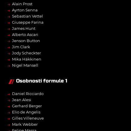
→
Alain Prost
→
Ayrton Senna
→
Sebastian Vettel
→
Giuseppe Farina
→
James Hunt
→
Alberto Ascari
→
Jenson Button
→
Jim Clark
→
Jody Scheckter
→
Mika Häkkinen
→
Nigel Mansell
Osobnosti formule 1
→
Daniel Ricciardo
→
Jean Alesi
→
Gerhard Berger
→
Elio de Angelis
→
Gilles Villeneuve
→
Mark Webber
→
Felipe Massa