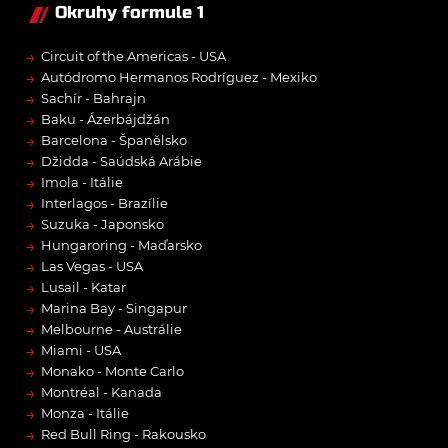
Okruhy formule 1
→
Circuit of the Americas - USA
→
Autódromo Hermanos Rodríguez - Mexiko
→
Sachír - Bahrajn
→
Baku - Ázerbájdžán
→
Barcelona - Španělsko
→
Džidda - Saúdská Arábie
→
Imola - Itálie
→
Interlagos - Brazílie
→
Suzuka - Japonsko
→
Hungaroring - Maďarsko
→
Las Vegas - USA
→
Lusail - Katar
→
Marina Bay - Singapur
→
Melbourne - Austrálie
→
Miami - USA
→
Monako - Monte Carlo
→
Montréal - Kanada
→
Monza - Itálie
→
Red Bull Ring - Rakousko