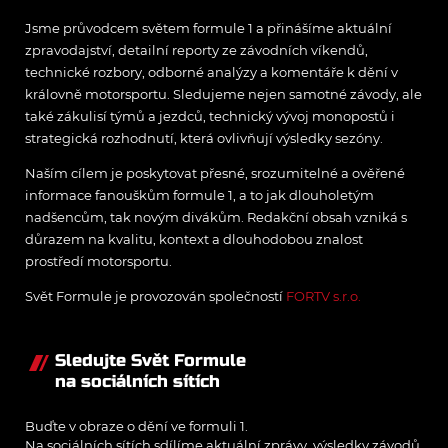
Jsme průvodcem světem formule 1 a přinášíme aktuální
zpravodajství, detailní reporty ze závodních víkendů,
technické rozbory, odborné analýzy a komentáře k dění v
královně motorsportu. Sledujeme nejen samotné závody, ale
také zákulisí týmů a jezdců, technický vývoj monopostů i
strategická rozhodnutí, která ovlivňují výsledky sezóny.
Naším cílem je poskytovat přesné, srozumitelné a ověřené
informace fanouškům formule 1, a to jak dlouholetým
nadšencům, tak novým divákům. Redakční obsah vzniká s
důrazem na kvalitu, kontext a dlouhodobou znalost
prostředí motorsportu.
Svět Formule je provozován společností
FORTV s.r.o.
Sledujte Svět Formule
na sociálních sítích
Buďte v obraze o dění ve formuli 1.
Na sociálních sítích sdílíme aktuální zprávy, výsledky závodů,