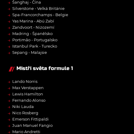
→
Šanghaj - Čína
→
Silverstone - Velká Británie
→
Spa-Francorchamps - Belgie
→
Yas Marina - Abú Zabí
→
Zandvoort - Nizozemí
→
Madring - Španělsko
→
Portimão - Portugalsko
→
Istanbul Park - Turecko
→
Sepang - Malajsie
Mistři světa formule 1
→
Lando Norris
→
Max Verstappen
→
Lewis Hamilton
→
Fernando Alonso
→
Niki Lauda
→
Nico Rosberg
→
Emerson Fittipaldi
→
Juan Manuel Fangio
→
Mario Andretti