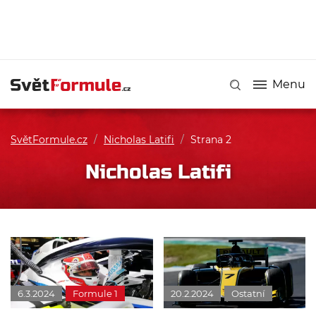
Menu
SvětFormule.cz
/
Nicholas Latifi
/
Strana 2
Nicholas Latifi
6.3.2024
Formule 1
20.2.2024
Ostatní