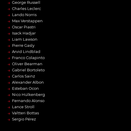
→
George Russell
→
Charles Leclerc
→
Lando Norris
→
Max Verstappen
→
Oscar Piastri
→
Isack Hadjar
→
Liam Lawson
→
Pierre Gasly
→
Arvid Lindblad
→
Franco Colapinto
→
Oliver Bearman
→
Gabriel Bortoleto
→
Carlos Sainz
→
Alexander Albon
→
Esteban Ocon
→
Nico Hülkenberg
→
Fernando Alonso
→
Lance Stroll
→
Valtteri Bottas
→
Sergio Pérez