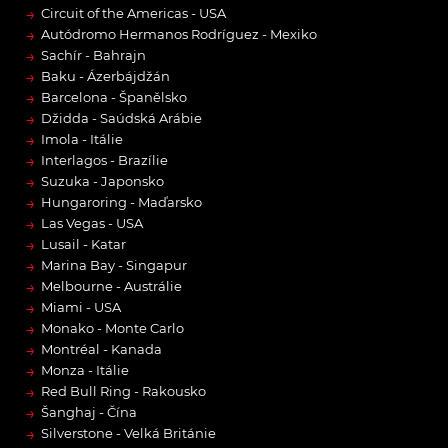
→
Circuit of the Americas - USA
→
Autódromo Hermanos Rodríguez - Mexiko
→
Sachír - Bahrajn
→
Baku - Ázerbájdžán
→
Barcelona - Španělsko
→
Džidda - Saúdská Arábie
→
Imola - Itálie
→
Interlagos - Brazílie
→
Suzuka - Japonsko
→
Hungaroring - Maďarsko
→
Las Vegas - USA
→
Lusail - Katar
→
Marina Bay - Singapur
→
Melbourne - Austrálie
→
Miami - USA
→
Monako - Monte Carlo
→
Montréal - Kanada
→
Monza - Itálie
→
Red Bull Ring - Rakousko
→
Šanghaj - Čína
→
Silverstone - Velká Británie