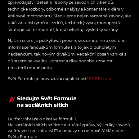
zpravodajství, detailní reporty ze závodních víkendů,
technické rozbory, odborné analýzy a komentáře k dění v
královně motorsportu. Sledujeme nejen samotné závody, ale
také zákulisí týmů a jezdců, technický vývoj monopostů i
strategická rozhodnutí, která ovlivňují výsledky sezóny.
Naším cílem je poskytovat přesné, srozumitelné a ověřené
informace fanouškům formule 1, a to jak dlouholetým
nadšencům, tak novým divákům. Redakční obsah vzniká s
důrazem na kvalitu, kontext a dlouhodobou znalost
prostředí motorsportu.
Svět Formule je provozován společností
FORTV s.r.o.
Sledujte Svět Formule
na sociálních sítích
Buďte v obraze o dění ve formuli 1.
Na sociálních sítích sdílíme aktuální zprávy, výsledky závodů,
zajímavosti ze zákulisí F1 a odkazy na nejnovější články ze
Světa Formule.