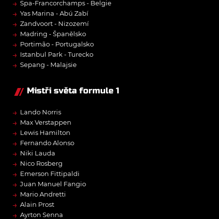
→
Spa-Francorchamps - Belgie
→
Yas Marina - Abú Zabí
→
Zandvoort - Nizozemí
→
Madring - Španělsko
→
Portimão - Portugalsko
→
Istanbul Park - Turecko
→
Sepang - Malajsie
Mistři světa formule 1
→
Lando Norris
→
Max Verstappen
→
Lewis Hamilton
→
Fernando Alonso
→
Niki Lauda
→
Nico Rosberg
→
Emerson Fittipaldi
→
Juan Manuel Fangio
→
Mario Andretti
→
Alain Prost
→
Ayrton Senna