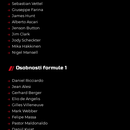
→
Sebastian Vettel
→
Giuseppe Farina
→
James Hunt
→
Alberto Ascari
→
Jenson Button
→
Jim Clark
→
Jody Scheckter
→
Mika Häkkinen
→
Nigel Mansell
Osobnosti formule 1
→
Daniel Ricciardo
→
Jean Alesi
→
Gerhard Berger
→
Elio de Angelis
→
Gilles Villeneuve
→
Mark Webber
→
Felipe Massa
→
Pastor Maldonaldo
→
Daniil Kvjat