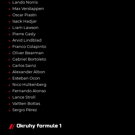
→
Lando Norris
→
Max Verstappen
→
Oscar Piastri
→
Isack Hadjar
→
Liam Lawson
→
Pierre Gasly
→
Arvid Lindblad
→
Franco Colapinto
→
Oliver Bearman
→
Gabriel Bortoleto
→
Carlos Sainz
→
Alexander Albon
→
Esteban Ocon
→
Nico Hülkenberg
→
Fernando Alonso
→
Lance Stroll
→
Valtteri Bottas
→
Sergio Pérez
Okruhy formule 1