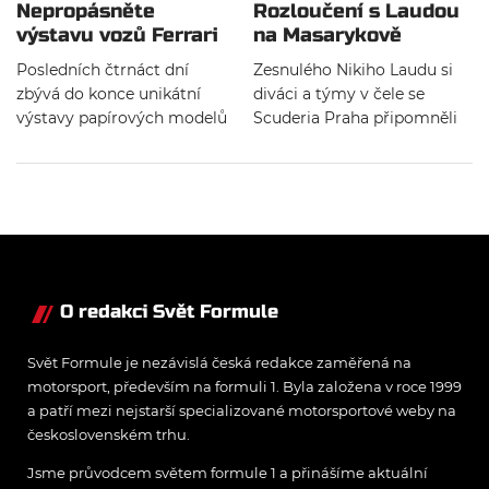
Nepropásněte
Rozloučení s Laudou
výstavu vozů Ferrari
na Masarykově
F1
okruhu
Posledních čtrnáct dní
Zesnulého Nikiho Laudu si
zbývá do konce unikátní
diváci a týmy v čele se
výstavy papírových modelů
Scuderia Praha připomněli
F1 Ferrari pana Pauluse v
na startu
Kulturním domě v Karviné.
dvanáctihodinového závodu
o tomto víkendu v Brně.
O redakci Svět Formule
Svět Formule je nezávislá česká redakce zaměřená na
motorsport, především na formuli 1. Byla založena v roce 1999
a patří mezi nejstarší specializované motorsportové weby na
československém trhu.
Jsme průvodcem světem formule 1 a přinášíme aktuální