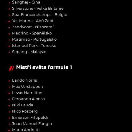
→
Šanghaj - Čína
→
Silverstone - Velká Británie
→
Spa-Francorchamps - Belgie
→
Yas Marina - Abú Zabí
→
Zandvoort - Nizozemí
→
Madring - Španělsko
→
Portimão - Portugalsko
→
Istanbul Park - Turecko
→
Sepang - Malajsie
Mistři světa formule 1
→
Lando Norris
→
Max Verstappen
→
Lewis Hamilton
→
Fernando Alonso
→
Niki Lauda
→
Nico Rosberg
→
Emerson Fittipaldi
→
Juan Manuel Fangio
→
Mario Andretti