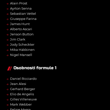
→
Alain Prost
→
Ayrton Senna
→
Sebastian Vettel
→
Giuseppe Farina
→
James Hunt
→
Alberto Ascari
→
Jenson Button
→
Jim Clark
→
Jody Scheckter
→
Mika Häkkinen
→
Nigel Mansell
Osobnosti formule 1
→
Daniel Ricciardo
→
Jean Alesi
→
Gerhard Berger
→
Elio de Angelis
→
Gilles Villeneuve
→
Mark Webber
→
Felipe Massa