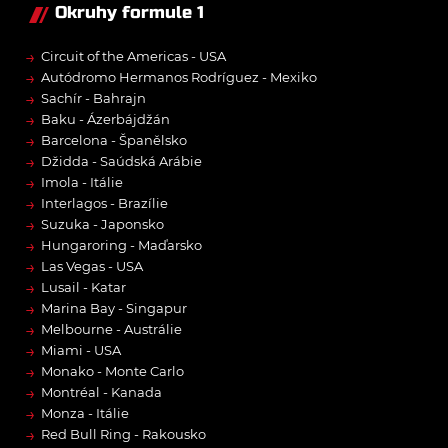
Okruhy formule 1
→
Circuit of the Americas - USA
→
Autódromo Hermanos Rodríguez - Mexiko
→
Sachír - Bahrajn
→
Baku - Ázerbájdžán
→
Barcelona - Španělsko
→
Džidda - Saúdská Arábie
→
Imola - Itálie
→
Interlagos - Brazílie
→
Suzuka - Japonsko
→
Hungaroring - Maďarsko
→
Las Vegas - USA
→
Lusail - Katar
→
Marina Bay - Singapur
→
Melbourne - Austrálie
→
Miami - USA
→
Monako - Monte Carlo
→
Montréal - Kanada
→
Monza - Itálie
→
Red Bull Ring - Rakousko