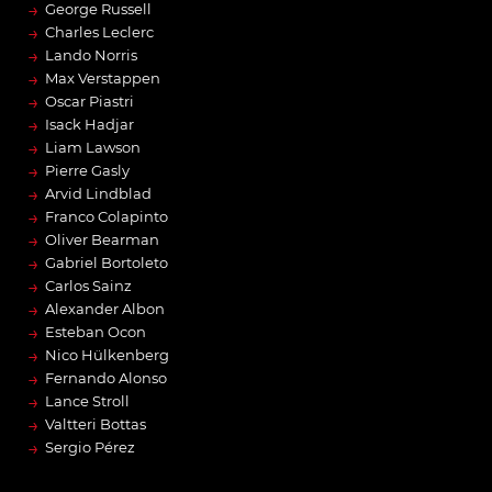
→
George Russell
→
Charles Leclerc
→
Lando Norris
→
Max Verstappen
→
Oscar Piastri
→
Isack Hadjar
→
Liam Lawson
→
Pierre Gasly
→
Arvid Lindblad
→
Franco Colapinto
→
Oliver Bearman
→
Gabriel Bortoleto
→
Carlos Sainz
→
Alexander Albon
→
Esteban Ocon
→
Nico Hülkenberg
→
Fernando Alonso
→
Lance Stroll
→
Valtteri Bottas
→
Sergio Pérez