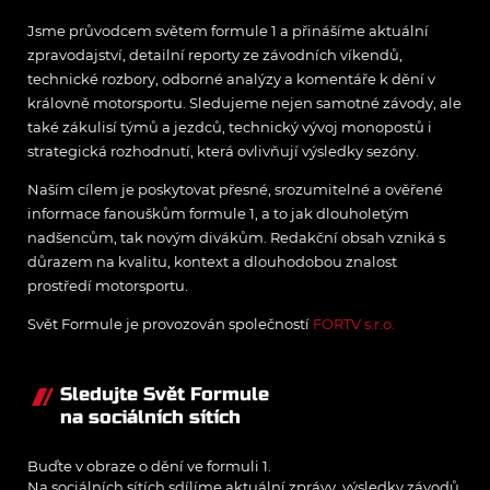
Jsme průvodcem světem formule 1 a přinášíme aktuální
zpravodajství, detailní reporty ze závodních víkendů,
technické rozbory, odborné analýzy a komentáře k dění v
královně motorsportu. Sledujeme nejen samotné závody, ale
také zákulisí týmů a jezdců, technický vývoj monopostů i
strategická rozhodnutí, která ovlivňují výsledky sezóny.
Naším cílem je poskytovat přesné, srozumitelné a ověřené
informace fanouškům formule 1, a to jak dlouholetým
nadšencům, tak novým divákům. Redakční obsah vzniká s
důrazem na kvalitu, kontext a dlouhodobou znalost
prostředí motorsportu.
Svět Formule je provozován společností
FORTV s.r.o.
Sledujte Svět Formule
na sociálních sítích
Buďte v obraze o dění ve formuli 1.
Na sociálních sítích sdílíme aktuální zprávy, výsledky závodů,