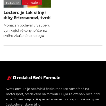
14.1.2019
Formule 1
Leclerc je tak silný i
díky Ericssonovi, tvrdí
Vasseur
Monačan podával v Sauberu
vynikající výkony, přičemž
svého zkušeného kolegu
Marcuse Ericssona nechal ve
svém stínu. Přesto šéf týmu
věří, že právě Švéd má
nemalý podíl na Leclercově
formě.
O redakci Svět Formule
Svět Formule je nezávislá česká redakce zaměřená na
motorsport, především na formuli 1. Byla založena v roce 1999
a patří mezi nejstarší specializované motorsportové weby na
československém trhu.