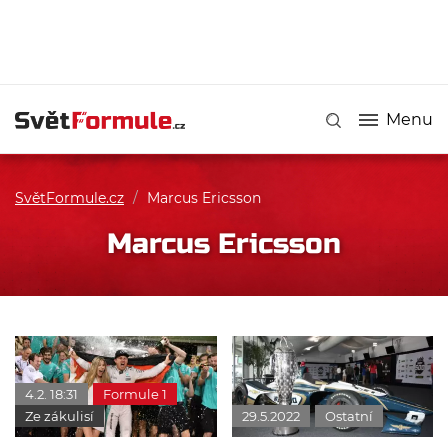
Menu
SvětFormule.cz
/
Marcus Ericsson
Marcus Ericsson
4.2. 18:31
Formule 1
Ze zákulisí
29.5.2022
Ostatní