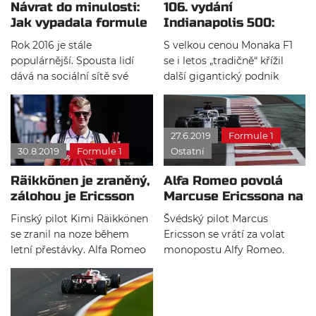
Návrat do minulosti:
106. vydání
Jak vypadala formule
Indianapolis 500:
1 v roce 2016?
První velký triumf
Rok 2016 je stále
S velkou cenou Monaka F1
Ericssona
populárnější. Spousta lidí
se i letos „tradičně“ křížil
dává na sociální sítě své
další gigantický podnik
fotky z tohoto roku. Tento
automobilového sportu: 500
rok měl zkrátka své kouzlo.
mil v Indianapolisu.
Proč se tedy nepodívat, jak
Obrovskou Borg-Warner-
27.6.2019
Formule 1
vypadala před deseti lety
Trophy roku 2022 vyhrál
30.8.2019
Formule 1
Ostatní
formule 1? Kdo jezdil v
bývalý jezdec F1 Marcus
jednotlivých týmech, jak si
Ericsson.
Räikkönen je zraněný,
Alfa Romeo povolá
jednotlivé týmy vedly a co si
zálohou je Ericsson
Marcuse Ericssona na
od této sezóny slibovaly?
testy Pirelli
Finský pilot Kimi Räikkönen
Švédský pilot Marcus
se zranil na noze během
Ericsson se vrátí za volat
letní přestávky. Alfa Romeo
monopostu Alfy Romeo.
pro jistotu povolala třetího
Bude testovat pneumatiky
jezdce Marcuse Ericssona,
Pirelli pro sezónu 2020.
aby byl připraven jako
záloha.