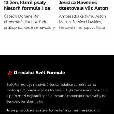
12 žen, které psaly
Jessica Hawkins
historii formule 1 za
otestovala vůz Aston
volantem monopostů
Martin z roku 2021
Úspěch Doriane Pin
Ambasadorka týmu Aston
připomíná dlouhou řadu
Martin, Jessica Hawkins,
průkopnic, které se navzdory
testovala monopost Aston
překážkám prosadily v
Martin z roku 2021. Stala se
královně motorsportu – od
tak první ženou, která usedla
prvních závodnic Grand Prix
do současného kokpitu
až po současné testovací a
formule 1.
vývojové jezdkyně.
O redakci Svět Formule
Svět Formule je nezávislá česká redakce zaměřená na
motorsport, především na formuli 1. Byla založena v roce 1999
a patří mezi nejstarší specializované motorsportové weby na
československém trhu.
Jsme průvodcem světem formule 1 a přinášíme aktuální