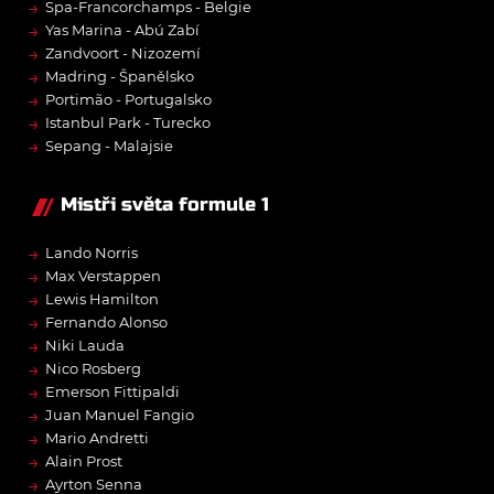
→
Spa-Francorchamps - Belgie
→
Yas Marina - Abú Zabí
→
Zandvoort - Nizozemí
→
Madring - Španělsko
→
Portimão - Portugalsko
→
Istanbul Park - Turecko
→
Sepang - Malajsie
Mistři světa formule 1
→
Lando Norris
→
Max Verstappen
→
Lewis Hamilton
→
Fernando Alonso
→
Niki Lauda
→
Nico Rosberg
→
Emerson Fittipaldi
→
Juan Manuel Fangio
→
Mario Andretti
→
Alain Prost
→
Ayrton Senna