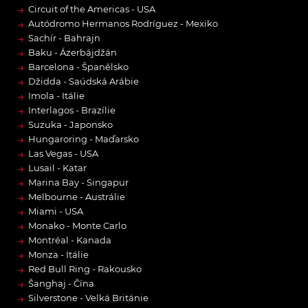
→
Circuit of the Americas - USA
→
Autódromo Hermanos Rodríguez - Mexiko
→
Sachír - Bahrajn
→
Baku - Ázerbájdžán
→
Barcelona - Španělsko
→
Džidda - Saúdská Arábie
→
Imola - Itálie
→
Interlagos - Brazílie
→
Suzuka - Japonsko
→
Hungaroring - Maďarsko
→
Las Vegas - USA
→
Lusail - Katar
→
Marina Bay - Singapur
→
Melbourne - Austrálie
→
Miami - USA
→
Monako - Monte Carlo
→
Montréal - Kanada
→
Monza - Itálie
→
Red Bull Ring - Rakousko
→
Šanghaj - Čína
→
Silverstone - Velká Británie