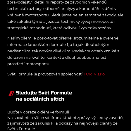
zpravodajství, detailní reporty ze závodních víkendů,
technické rozbory, odborné analýzy a komentáře k dění v
královně motorsportu. Sledujeme nejen samotné závody, ale
také zákulisí týmů a jezdců, technický vývoj monopostů i
strategická rozhodnutí, která ovlivňují výsledky sezóny.
Naším cílem je poskytovat přesné, srozumitelné a ověřené
informace fanouškům formule 1, a to jak dlouholetým
nadšencům, tak novým divákům. Redakční obsah vzniká s
důrazem na kvalitu, kontext a dlouhodobou znalost
prostředí motorsportu.
Svět Formule je provozován společností
FORTV s.r.o.
Sledujte Svět Formule
na sociálních sítích
Buďte v obraze o dění ve formuli 1.
Na sociálních sítích sdílíme aktuální zprávy, výsledky závodů,
zajímavosti ze zákulisí F1 a odkazy na nejnovější články ze
Světa Formule.