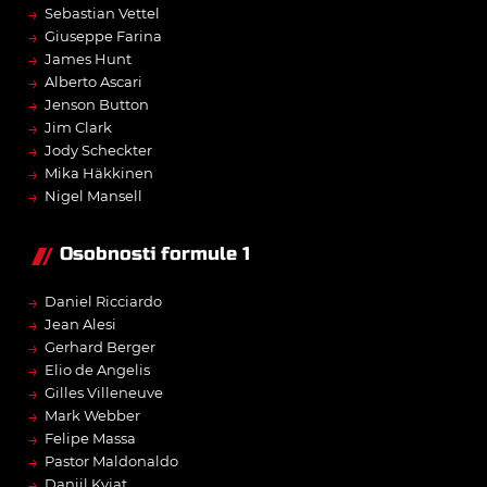
→
Sebastian Vettel
→
Giuseppe Farina
→
James Hunt
→
Alberto Ascari
→
Jenson Button
→
Jim Clark
→
Jody Scheckter
→
Mika Häkkinen
→
Nigel Mansell
Osobnosti formule 1
→
Daniel Ricciardo
→
Jean Alesi
→
Gerhard Berger
→
Elio de Angelis
→
Gilles Villeneuve
→
Mark Webber
→
Felipe Massa
→
Pastor Maldonaldo
→
Daniil Kvjat