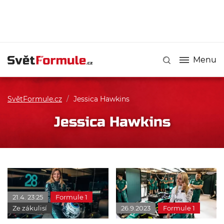
Menu
SvětFormule.cz
/
Jessica Hawkins
Jessica Hawkins
21.4. 23:25
Formule 1
Ze zákulisí
26.9.2023
Formule 1