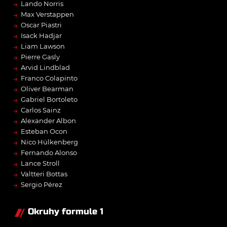
→
Lando Norris
→
Max Verstappen
→
Oscar Piastri
→
Isack Hadjar
→
Liam Lawson
→
Pierre Gasly
→
Arvid Lindblad
→
Franco Colapinto
→
Oliver Bearman
→
Gabriel Bortoleto
→
Carlos Sainz
→
Alexander Albon
→
Esteban Ocon
→
Nico Hülkenberg
→
Fernando Alonso
→
Lance Stroll
→
Valtteri Bottas
→
Sergio Pérez
Okruhy formule 1