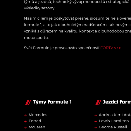
týmů a jezdců, technický vývoj monopostů i strategická 
výsledky sezóny.
Naším cílem je poskytovat přesné, srozumitelné a ově
formule 1, a to jak dlouholetým nadšencům, tak novým
vzniká s důrazem na kvalitu, kontext a dlouhodobou zna
motorsportu.
Svět Formule je provozován společností
FORTV s.r.o.
Týmy formule 1
Jezdci form
→
→
Mercedes
Andrea Kimi Ant
→
→
Ferrari
Lewis Hamilton
→
→
McLaren
George Russell