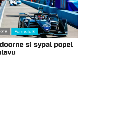
2019
Formule E
doorne si sypal popel
hlavu