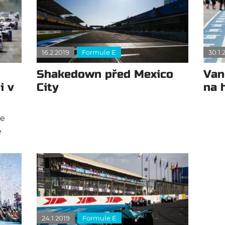
16.2.2019
Formule E
30.1.
Shakedown před Mexico
Van
i v
City
na 
se
e
 tak
24.1.2019
Formule E