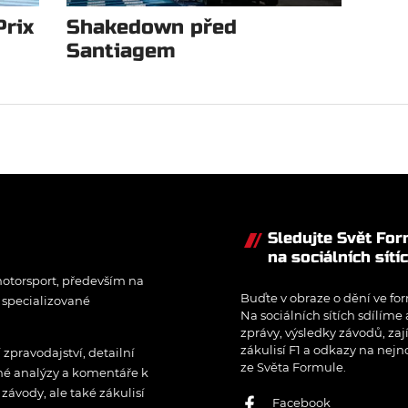
Prix
Shakedown před
Santiagem
Sledujte Svět Fo
na sociálních sítí
otorsport, především na
Buďte v obraze o dění ve for
í specializované
Na sociálních sítích sdílíme
zprávy, výsledky závodů, zaj
zákulisí F1 a odkazy na nejn
pravodajství, detailní
ze Světa Formule.
rné analýzy a komentáře k
ávody, ale také zákulisí
Facebook