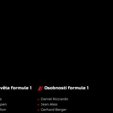
světa formule 1
Osobnosti formule 1
→
s
Daniel Ricciardo
→
ppen
Jean Alesi
→
lton
Gerhard Berger