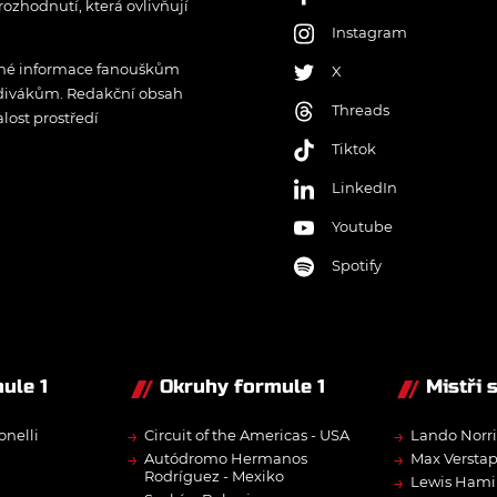
rozhodnutí, která ovlivňují
Instagram
řené informace fanouškům
X
 divákům. Redakční obsah
Threads
lost prostředí
Tiktok
LinkedIn
Youtube
Spotify
ule 1
Okruhy formule 1
Mistři 
→
→
onelli
Circuit of the Americas - USA
Lando Norri
→
→
Autódromo Hermanos
Max Versta
Rodríguez - Mexiko
→
Lewis Hami