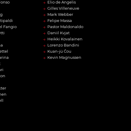
→
lonso
Elio de Angelis
→
Gilles Villeneuve
→
rg
Mark Webber
→
tipaldi
Felipe Massa
→
l Fangio
Pastor Maldonaldo
→
tti
Daniil Kvjat
→
Heikki Kovalainen
→
na
Lorenzo Bandini
→
ettel
Kuan-jü Čou
→
arina
Kevin Magnussen
t
ri
ton
ter
nen
ll