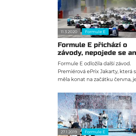
11.3.2020
Formule E
Formule E přichází o
závody, nepojede se an
Jakartě
Formule E odložila další závod.
Premiérová ePrix Jakarty, která 
měla konat na začátku června, j
odložena na neurčito. Přidala se
na seznam k Římu a San-ji.
27.1.2019
Formule E