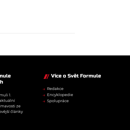
rmule
Více o Svět Formule
ch
→
Redakce
→
Encyklopedie
muli 1.
→
 aktuální
Spolupráce
ímavosti ze
ovější články