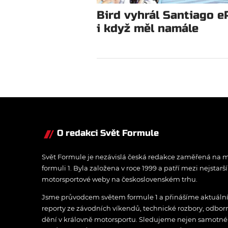
Bird vyhrál Santiago e
i když měl namále
O redakci Svět Formule
Svět Formule je nezávislá česká redakce zaměřená na m
formuli 1. Byla založena v roce 1999 a patří mezi nejstarš
motorsportové weby na československém trhu.
Jsme průvodcem světem formule 1 a přinášíme aktuální z
reporty ze závodních víkendů, technické rozbory, odbo
dění v královně motorsportu. Sledujeme nejen samotné z