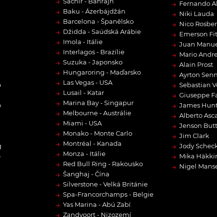
→
Sachír - Bahrajn
→
Fernando A
→
Baku - Ázerbájdžán
→
Niki Lauda
→
Barcelona - Španělsko
→
Nico Rosbe
→
Džidda - Saúdská Arábie
→
Emerson Fit
→
Imola - Itálie
→
Juan Manue
→
Interlagos - Brazílie
→
Mario Andre
→
Suzuka - Japonsko
→
Alain Prost
→
Hungaroring - Maďarsko
→
Ayrton Sen
→
Las Vegas - USA
→
o
Sebastian V
→
Lusail - Katar
→
Giuseppe F
→
Marina Bay - Singapur
→
o
James Hun
→
Melbourne - Austrálie
→
Alberto Asca
→
Miami - USA
→
Jenson But
→
Monako - Monte Carlo
→
Jim Clark
→
Montréal - Kanada
→
g
Jody Scheck
→
Monza - Itálie
→
o
Mika Häkki
→
Red Bull Ring - Rakousko
→
Nigel Manse
→
Šanghaj - Čína
→
Silverstone - Velká Británie
→
Spa-Francorchamps - Belgie
→
Yas Marina - Abú Zabí
→
Zandvoort - Nizozemí