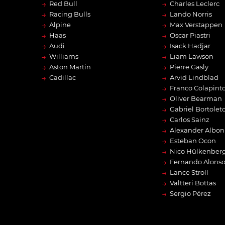
→
→
Red Bull
Charles Leclerc
→
→
Racing Bulls
Lando Norris
→
→
Alpine
Max Verstappen
→
→
Haas
Oscar Piastri
→
→
Audi
Isack Hadjar
→
→
Williams
Liam Lawson
→
→
Aston Martin
Pierre Gasly
→
→
Cadillac
Arvid Lindblad
→
Franco Colapint
→
Oliver Bearman
→
Gabriel Bortolet
→
Carlos Sainz
→
Alexander Albon
→
Esteban Ocon
→
Nico Hülkenber
→
Fernando Alons
→
Lance Stroll
→
Valtteri Bottas
→
Sergio Pérez