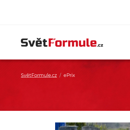
SvětFormule.cz
/
ePrix