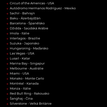
→
Circuit of the Americas - USA
→
Autódromo Hermanos Rodríguez - Mexiko
→
Sachír - Bahrajn
→
Baku - Ázerbájdžán
→
Barcelona - Španělsko
→
Džidda - Saúdská Arábie
→
Imola - Itálie
→
Interlagos - Brazílie
→
Suzuka - Japonsko
→
Hungaroring - Maďarsko
→
Las Vegas - USA
→
Lusail - Katar
→
Marina Bay - Singapur
→
Melbourne - Austrálie
→
Miami - USA
→
Monako - Monte Carlo
→
Montréal - Kanada
→
Monza - Itálie
→
Red Bull Ring - Rakousko
→
Šanghaj - Čína
→
Silverstone - Velká Británie