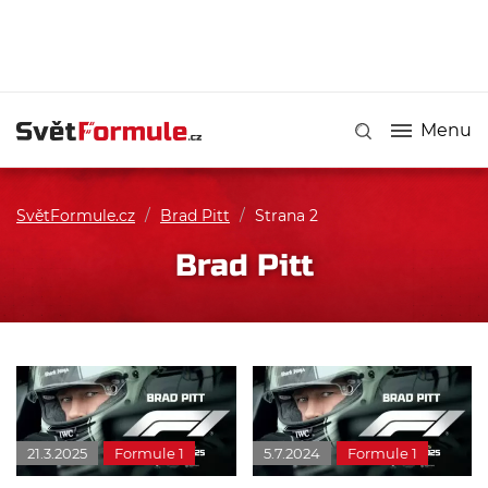
Menu
SvětFormule.cz
/
Brad Pitt
/
Strana 2
Brad Pitt
21.3.2025
Formule 1
5.7.2024
Formule 1