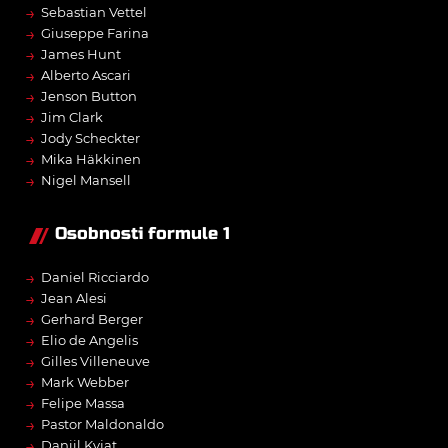
→
Sebastian Vettel
→
Giuseppe Farina
→
James Hunt
→
Alberto Ascari
→
Jenson Button
→
Jim Clark
→
Jody Scheckter
→
Mika Häkkinen
→
Nigel Mansell
Osobnosti formule 1
→
Daniel Ricciardo
→
Jean Alesi
→
Gerhard Berger
→
Elio de Angelis
→
Gilles Villeneuve
→
Mark Webber
→
Felipe Massa
→
Pastor Maldonaldo
→
Daniil Kvjat