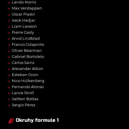
→
Lando Norris
→
Max Verstappen
→
Oscar Piastri
→
Isack Hadjar
→
Liam Lawson
→
Pierre Gasly
→
Arvid Lindblad
→
Franco Colapinto
→
Oliver Bearman
→
Gabriel Bortoleto
→
Carlos Sainz
→
Alexander Albon
→
Esteban Ocon
→
Nico Hülkenberg
→
Fernando Alonso
→
Lance Stroll
→
Valtteri Bottas
→
Sergio Pérez
Okruhy formule 1