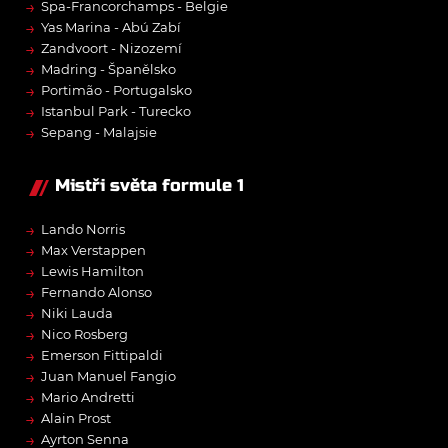
→
Spa-Francorchamps - Belgie
→
Yas Marina - Abú Zabí
→
Zandvoort - Nizozemí
→
Madring - Španělsko
→
Portimão - Portugalsko
→
Istanbul Park - Turecko
→
Sepang - Malajsie
Mistři světa formule 1
→
Lando Norris
→
Max Verstappen
→
Lewis Hamilton
→
Fernando Alonso
→
Niki Lauda
→
Nico Rosberg
→
Emerson Fittipaldi
→
Juan Manuel Fangio
→
Mario Andretti
→
Alain Prost
→
Ayrton Senna