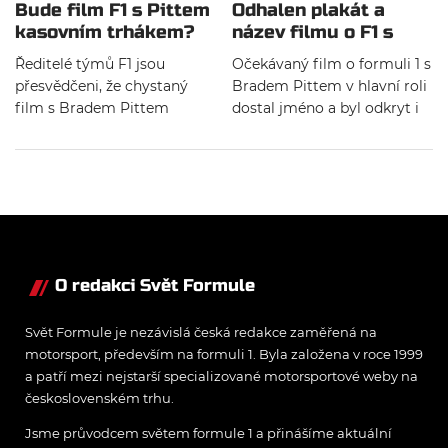
Bude film F1 s Pittem
Odhalen plakát a
kasovním trhákem?
název filmu o F1 s
Šéfové týmů říkají
Bradem Pittem
Ředitelé týmů F1 jsou
Očekávaný film o formuli 1 s
ano!
přesvědčeni, že chystaný
Bradem Pittem v hlavní roli
film s Bradem Pittem
dostal jméno a byl odkryt i
přitáhne nové fanoušky a
oficiální upoutávací plakát.
významně podpoří
Film bude do kin uveden v
popularitu sportu.
červnu 2025. Na produkci
Hollywoodský trhák slibuje
filmu se podílí režisér
hodně akce a dramat ze
Joseph Kosinski a
zákulisí.
producenti Jerry
Bruckheimer a Lewis
O redakci Svět Formule
Hamilton, který dohlíží na
to, aby film byl autentický.
Svět Formule je nezávislá česká redakce zaměřená na
motorsport, především na formuli 1. Byla založena v roce 1999
a patří mezi nejstarší specializované motorsportové weby na
československém trhu.
Jsme průvodcem světem formule 1 a přinášíme aktuální