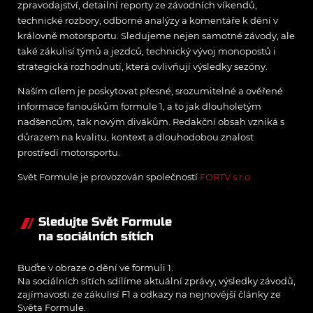
zpravodajství, detailní reporty ze závodních víkendů,
technické rozbory, odborné analýzy a komentáře k dění v
královně motorsportu. Sledujeme nejen samotné závody, ale
také zákulisí týmů a jezdců, technický vývoj monopostů i
strategická rozhodnutí, která ovlivňují výsledky sezóny.
Naším cílem je poskytovat přesné, srozumitelné a ověřené
informace fanouškům formule 1, a to jak dlouholetým
nadšencům, tak novým divákům. Redakční obsah vzniká s
důrazem na kvalitu, kontext a dlouhodobou znalost
prostředí motorsportu.
Svět Formule je provozován společností
FORTV s.r.o.
Sledujte Svět Formule
na sociálních sítích
Buďte v obraze o dění ve formuli 1.
Na sociálních sítích sdílíme aktuální zprávy, výsledky závodů,
zajímavosti ze zákulisí F1 a odkazy na nejnovější články ze
Světa Formule.