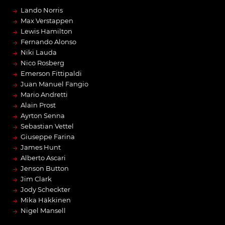
→
Lando Norris
→
Max Verstappen
→
Lewis Hamilton
→
Fernando Alonso
→
Niki Lauda
→
Nico Rosberg
→
Emerson Fittipaldi
→
Juan Manuel Fangio
→
Mario Andretti
→
Alain Prost
→
Ayrton Senna
→
Sebastian Vettel
→
Giuseppe Farina
→
James Hunt
→
Alberto Ascari
→
Jenson Button
→
Jim Clark
→
Jody Scheckter
→
Mika Häkkinen
→
Nigel Mansell