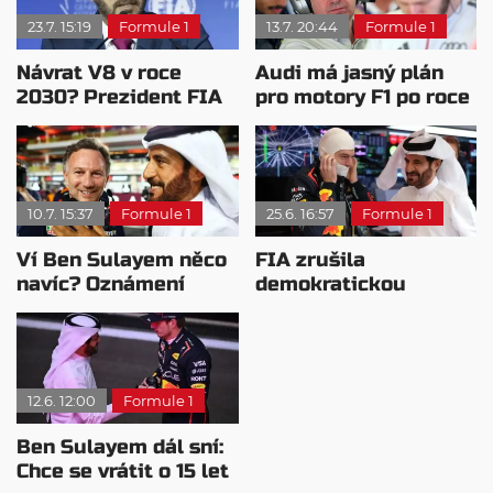
23.7. 15:19
Formule 1
13.7. 20:44
Formule 1
Návrat V8 v roce
Audi má jasný plán
2030? Prezident FIA
pro motory F1 po roce
promluvil o
2031
budoucnosti F1
10.7. 15:37
Formule 1
25.6. 16:57
Formule 1
Ví Ben Sulayem něco
FIA zrušila
navíc? Oznámení
demokratickou
nechává na Hornerovi
pojistku: Prezident
nebude limitován
12.6. 12:00
Formule 1
Ben Sulayem dál sní:
Chce se vrátit o 15 let