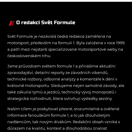
zpět
O redakci Svět Formule
Svět Formule je nezávislá česká redakce zaměřená na
motorsport, především na formuli 1. Byla založena v roce 1999
a patří mezi nejstarší specializované motorsportové weby na
československém trhu.
Jsme průvodcem světem formule 1 a přinášíme aktuální
zpravodajství, detailní reporty ze závodních víkendů,
technické rozbory, odborné analýzy a komentáře k dění v
královně motorsportu. Sledujeme nejen samotné závody, ale
také zákulisí týmů a jezdců, technický vývoj monopostů i
strategická rozhodnutí, která ovlivňují výsledky sezóny.
Naším cílem je poskytovat přesné, srozumitelné a ověřené
informace fanouškům formule 1, a to jak dlouholetým
nadšencům, tak novým divákům. Redakční obsah vzniká s
důrazem na kvalitu, kontext a dlouhodobou znalost