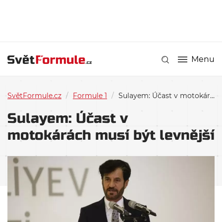
Menu
SvětFormule.cz
/
Formule 1
/
Sulayem: Účast v motokárách musí být levnější
Sulayem: Účast v
motokárách musí být levnější