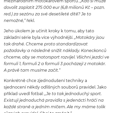
mezinárodním motokárovém sportu.
„Kdo si může
dovolit zaplatit 275 000 eur (6,8 milionů Kč – pozn.
red.) za sezónu za své desetileté dítě? Je to
nemožné,“
řekl.
Jeho úkolem je učinit kroky k tomu, aby tato
základní série byla více výhodnější.
„Motokáry jsou
tak drahé. Chceme proto standardizovat
požadavky a následně snížit náklady. Koneckonců
chceme, aby se motorsport rozvíjel. Všichni jezdci ve
formuli 1, formuli 2 a formuli 3 pocházejí z motokár.
A právě tam musíme začít.“
Konkrétně chce zjednodušení techniky a
sjednocení někdy odlišných souborů pravidel. Jako
příklad uvedl fotbal:
„Je to tak jednoduchý sport.
Existují jednoduchá pravidla s jedenácti hráči na
každé straně a jedním míčem. Ale my máme tolik