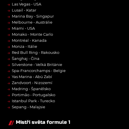
→
Las Vegas - USA
→
Lusail - Katar
→
Marina Bay - Singapur
→
Melbourne - Austrálie
→
Miami - USA
→
Monako - Monte Carlo
→
Montréal - Kanada
→
Monza - Itálie
→
Red Bull Ring - Rakousko
→
Šanghaj - Čína
→
Silverstone - Velká Británie
→
Spa-Francorchamps - Belgie
→
Yas Marina - Abú Zabí
→
Zandvoort - Nizozemí
→
Madring - Španělsko
→
Portimão - Portugalsko
→
Istanbul Park - Turecko
→
Sepang - Malajsie
Mistři světa formule 1