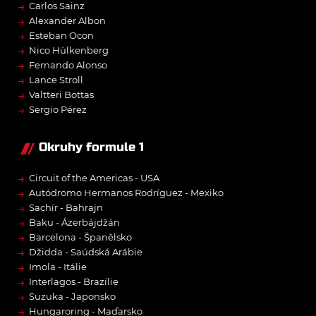
→
Carlos Sainz
→
Alexander Albon
→
Esteban Ocon
→
Nico Hülkenberg
→
Fernando Alonso
→
Lance Stroll
→
Valtteri Bottas
→
Sergio Pérez
Okruhy formule 1
→
Circuit of the Americas - USA
→
Autódromo Hermanos Rodríguez - Mexiko
→
Sachír - Bahrajn
→
Baku - Ázerbájdžán
→
Barcelona - Španělsko
→
Džidda - Saúdská Arábie
→
Imola - Itálie
→
Interlagos - Brazílie
→
Suzuka - Japonsko
→
Hungaroring - Maďarsko