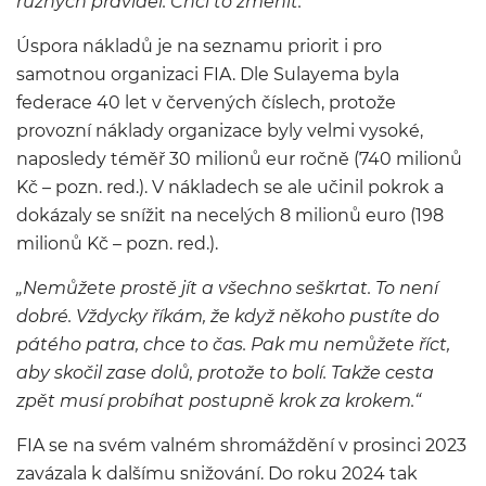
různých pravidel. Chci to změnit.“
Úspora nákladů je na seznamu priorit i pro
samotnou organizaci FIA. Dle Sulayema byla
federace 40 let v červených číslech, protože
provozní náklady organizace byly velmi vysoké,
naposledy téměř 30 milionů eur ročně (740 milionů
Kč – pozn. red.). V nákladech se ale učinil pokrok a
dokázaly se snížit na necelých 8 milionů euro (198
milionů Kč – pozn. red.).
„Nemůžete prostě jít a všechno seškrtat. To není
dobré. Vždycky říkám, že když někoho pustíte do
pátého patra, chce to čas. Pak mu nemůžete říct,
aby skočil zase dolů, protože to bolí. Takže cesta
zpět musí probíhat postupně krok za krokem.“
FIA se na svém valném shromáždění v prosinci 2023
zavázala k dalšímu snižování. Do roku 2024 tak