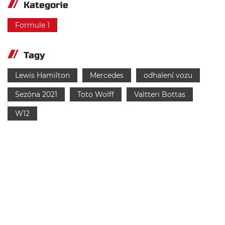
Kategorie
Formule 1
Tagy
Lewis Hamilton
Mercedes
odhalení vozu
Sezóna 2021
Toto Wolff
Valtteri Bottas
W12