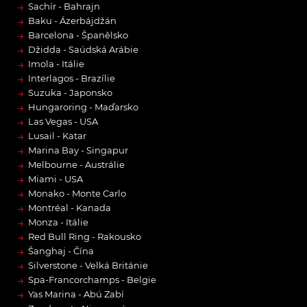
→
Sachír - Bahrajn
→
Baku - Ázerbájdžán
→
Barcelona - Španělsko
→
Džidda - Saúdská Arábie
→
Imola - Itálie
→
Interlagos - Brazílie
→
Suzuka - Japonsko
→
Hungaroring - Maďarsko
→
Las Vegas - USA
→
Lusail - Katar
→
Marina Bay - Singapur
→
Melbourne - Austrálie
→
Miami - USA
→
Monako - Monte Carlo
→
Montréal - Kanada
→
Monza - Itálie
→
Red Bull Ring - Rakousko
→
Šanghaj - Čína
→
Silverstone - Velká Británie
→
Spa-Francorchamps - Belgie
→
Yas Marina - Abú Zabí