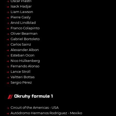
→
Oscar Piastri
→
Isack Hadjar
→
Liam Lawson
→
Pierre Gasly
→
Arvid Lindblad
→
Franco Colapinto
→
Oliver Bearman
→
Gabriel Bortoleto
→
Carlos Sainz
→
Alexander Albon
→
Esteban Ocon
→
Nico Hülkenberg
→
Fernando Alonso
→
Lance Stroll
→
Valtteri Bottas
→
Sergio Pérez
Okruhy formule 1
→
Circuit of the Americas - USA
→
Autódromo Hermanos Rodríguez - Mexiko