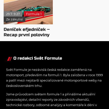
závodech?
zuby
29.7. 9:27
Formule 1
Ze zákulisí
Deníček efjedniček –
Recap první poloviny
sezóny 2026
O redakci Svět Formule
Svět Formule je nezávislá česká redakce zaměřená na
motorsport, především na formuli 1. Byla založena v roce 1999
a patří mezi nejstarší specializované motorsportové weby na
československém trhu.
Jsme průvodcem světem formule 1 a přinášíme aktuální
zpravodajství, detailní reporty ze závodních víkendů,
technické rozbory, odborné analýzy a komentáře k dění v