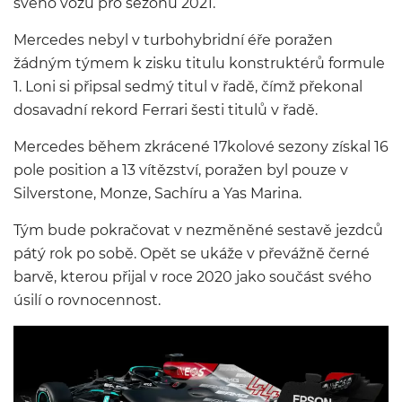
svého vozu pro sezonu 2021.
Mercedes nebyl v turbohybridní éře poražen
žádným týmem k zisku titulu konstruktérů formule
1. Loni si připsal sedmý titul v řadě, čímž překonal
dosavadní rekord Ferrari šesti titulů v řadě.
Mercedes během zkrácené 17kolové sezony získal 16
pole position a 13 vítězství, poražen byl pouze v
Silverstone, Monze, Sachíru a Yas Marina.
Tým bude pokračovat v nezměněné sestavě jezdců
pátý rok po sobě. Opět se ukáže v převážně černé
barvě, kterou přijal v roce 2020 jako součást svého
úsilí o rovnocennost.