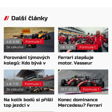
Další články
4.8. 6:58
Formule 1
Ze zákulisí
1.8. 12:25
Formule 1
Porovnání týmových
Ferrari zlepšuje
kolegů: Kdo bývá v
motor. Vasseur
sobotu nejrychlejší?
chystá útok na
Mercedes
4.8. 7:51
Formule 1
Ze zákulisí
29.7. 20:29
Formule 1
Na kolik bodů si přišli
Konec dominance
top jezdci v
Mercedesu? Ferrari
posledních 4
se chystá vycenit