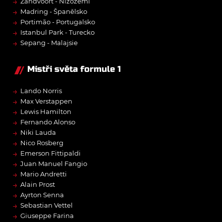
→
Zandvoort - Nizozemí
→
Madring - Španělsko
→
Portimão - Portugalsko
→
Istanbul Park - Turecko
→
Sepang - Malajsie
Mistři světa formule 1
→
Lando Norris
→
Max Verstappen
→
Lewis Hamilton
→
Fernando Alonso
→
Niki Lauda
→
Nico Rosberg
→
Emerson Fittipaldi
→
Juan Manuel Fangio
→
Mario Andretti
→
Alain Prost
→
Ayrton Senna
→
Sebastian Vettel
→
Giuseppe Farina