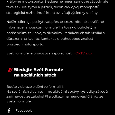
královně motorsportu. Sledujeme nejen samotné závody, ale
také zákulisí týmů a jezdců, technický vývoj monopostů i
strategická rozhodnutí, která ovlivňují výsledky sezóny.
Naším cílem je poskytovat přesné, srozumitelné a ověřené
informace fanouškům formule 1, a to jak dlouholetým
nadšencům, tak novým divákům. Redakční obsah vzniká s
důrazem na kvalitu, kontext a dlouhodobou znalost
prostředí motorsportu.
Svět Formule je provozován společností
FORTV s.r.o.
Sledujte Svět Formule
na sociálních sítích
Buďte v obraze o dění ve formuli 1.
Na sociálních sítích sdílíme aktuální zprávy, výsledky závodů,
zajímavosti ze zákulisí F1 a odkazy na nejnovější články ze
Světa Formule.
Facebook