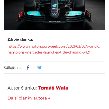
Zdroje článku:
https://www.motorsportweek.com/2021/03/02/world-c
hampions-mercedes-launches-title-chasing-w12/
Sdílejte na:
Tomáš Wala
Autor článku:
Další články autora →