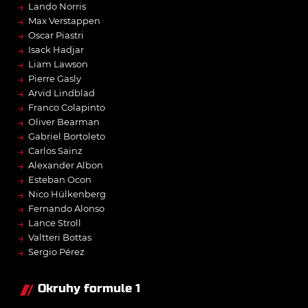
→
Lando Norris
→
Max Verstappen
→
Oscar Piastri
→
Isack Hadjar
→
Liam Lawson
→
Pierre Gasly
→
Arvid Lindblad
→
Franco Colapinto
→
Oliver Bearman
→
Gabriel Bortoleto
→
Carlos Sainz
→
Alexander Albon
→
Esteban Ocon
→
Nico Hülkenberg
→
Fernando Alonso
→
Lance Stroll
→
Valtteri Bottas
→
Sergio Pérez
Okruhy formule 1