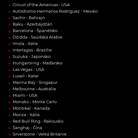
→
Circuit of the Americas - USA
→
Autódromo Hermanos Rodríguez - Mexiko
→
Sachír - Bahrajn
→
Baku - Ázerbájdžán
→
Barcelona - Španělsko
→
Džidda - Saúdská Arábie
→
Imola - Itálie
→
Interlagos - Brazílie
→
Suzuka - Japonsko
→
Hungaroring - Maďarsko
→
Las Vegas - USA
→
Lusail - Katar
→
Marina Bay - Singapur
→
Melbourne - Austrálie
→
Miami - USA
→
Monako - Monte Carlo
→
Montréal - Kanada
→
Monza - Itálie
→
Red Bull Ring - Rakousko
→
Šanghaj - Čína
→
Silverstone - Velká Británie