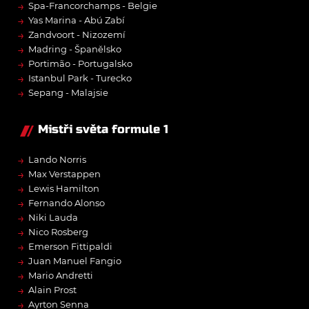
→
Spa-Francorchamps - Belgie
→
Yas Marina - Abú Zabí
→
Zandvoort - Nizozemí
→
Madring - Španělsko
→
Portimão - Portugalsko
→
Istanbul Park - Turecko
→
Sepang - Malajsie
Mistři světa formule 1
→
Lando Norris
→
Max Verstappen
→
Lewis Hamilton
→
Fernando Alonso
→
Niki Lauda
→
Nico Rosberg
→
Emerson Fittipaldi
→
Juan Manuel Fangio
→
Mario Andretti
→
Alain Prost
→
Ayrton Senna