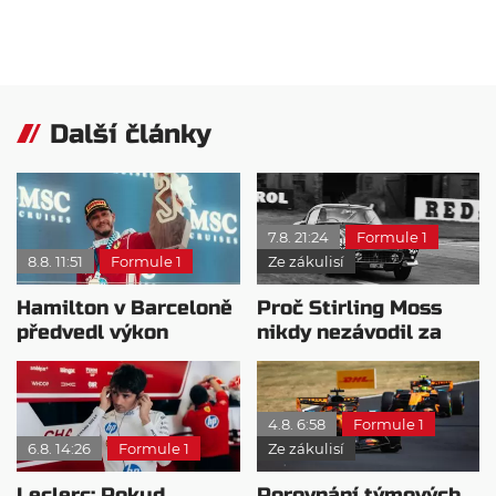
Další články
7.8. 21:24
Formule 1
8.8. 11:51
Formule 1
Ze zákulisí
Hamilton v Barceloně
Proč Stirling Moss
předvedl výkon
nikdy nezávodil za
pravého šampiona
Ferrariho
4.8. 6:58
Formule 1
6.8. 14:26
Formule 1
Ze zákulisí
Leclerc: Pokud
Porovnání týmových