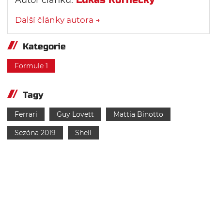
Autor článku:
Další články autora →
Kategorie
Formule 1
Tagy
Ferrari
Guy Lovett
Mattia Binotto
Sezóna 2019
Shell