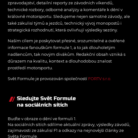
zpravodajství, detailní reporty ze závodních víkendů,
technické rozbory, odborné analýzy a komentáře k dění v
královně motorsportu. Sledujeme nejen samotné závody, ale
také zákulisí týmů a jezdců, technický vývoj monopostů i
strategická rozhodnutí, která ovlivňují výsledky sezóny.
Naším cílem je poskytovat přesné, srozumitelné a ověřené
informace fanouškům formule 1, a to jak dlouholetým
nadšencům, tak novým divákům. Redakční obsah vzniká s
důrazem na kvalitu, kontext a dlouhodobou znalost
prostředí motorsportu.
Svět Formule je provozován společností
FORTV s.r.o.
Sledujte Svět Formule
na sociálních sítích
Buďte v obraze o dění ve formuli 1.
Na sociálních sítích sdílíme aktuální zprávy, výsledky závodů,
zajímavosti ze zákulisí F1 a odkazy na nejnovější články ze
Světa Formule.