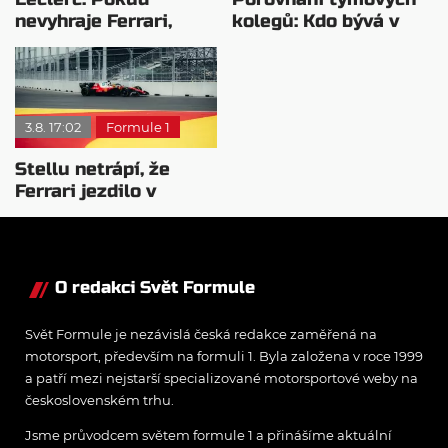
nevyhraje Ferrari,
kolegů: Kdo bývá v
přeji titul
sobotu nejrychlejší?
Antonellimu
3.8. 17:02
Formule 1
Stellu netrápí, že
Ferrari jezdilo v
Madridu: Bylo to
staveniště
O redakci Svět Formule
Svět Formule je nezávislá česká redakce zaměřená na
motorsport, především na formuli 1. Byla založena v roce 1999
a patří mezi nejstarší specializované motorsportové weby na
československém trhu.
Jsme průvodcem světem formule 1 a přinášíme aktuální