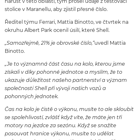
nárůst v této oblasti, tým prošel údaje z testovací
stolice v Maranellu, aby zjistil přesné číslo.
Ředitel týmu Ferrari, Mattia Binotto, ve čtvrtek na
okruhu Albert Park ocenil úsilí, které Shell.
„Samozřejmě, 21% je obrovské číslo,“
uvedl Mattia
Binotto.
„Je to významná část času na kolo, kterou jsme
získali v díky pohonné jednotce a myslím, že to
ukazuje důležitost našeho partnerství a význam
společnosti Shell při vývoji našich vozů a
pohonných jednotek.
Čas na kolo je čistě o výkonu, musíte to ale skloubit
se spolehlivostí, zvlášť když víte, že máte jen tři
motory na jezdce za sezónu. Když se snažíte
posouvat hranice výkonu, musíte to udělat