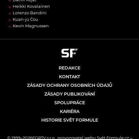
→
→
Heikki Kovalainen
→
Lorenzo Bandini
→
Kuan-jü Čou
→
Kevin Magnussen
REDAKCE
KONTAKT
ZÁSADY OCHRANY OSOBNÍCH ÚDAJŮ
ZÁSADY PUBLIKOVÁNÍ
SPOLUPRÁCE
KARIÉRA
HISTORIE SVĚT FORMULE
© 1999–2026FORTV s.r.o., provozovatel webu Svět Formule.cz –