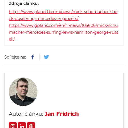
Zdroje článku:
vypíchnul Schumacherovu nehodu
https://www.planetf1.com/news/mick-schumacher-sho
ve Velké ceně Japonska 2022.
ck-observing-mercedes-engineers/
https://www.gpfans.com/en/f1-news/105606/mick-schu
macher-mercedes-surfing-lewis-hamilton-george-russ
ell/
Sdílejte na:
Jan Fridrich
Autor článku: