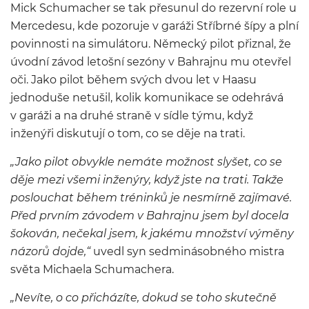
Mick Schumacher se tak přesunul do rezervní role u
Mercedesu, kde pozoruje v garáži Stříbrné šípy a plní
povinnosti na simulátoru. Německý pilot přiznal, že
úvodní závod letošní sezóny v Bahrajnu mu otevřel
oči. Jako pilot během svých dvou let v Haasu
jednoduše netušil, kolik komunikace se odehrává
v garáži a na druhé straně v sídle týmu, když
inženýři diskutují o tom, co se děje na trati.
„Jako pilot obvykle nemáte možnost slyšet, co se
děje mezi všemi inženýry, když jste na trati. Takže
poslouchat během tréninků je nesmírně zajímavé.
Před prvním závodem v Bahrajnu jsem byl docela
šokován, nečekal jsem, k jakému množství výměny
názorů dojde,“
uvedl syn sedminásobného mistra
světa Michaela Schumachera.
„Nevíte, o co přicházíte, dokud se toho skutečně