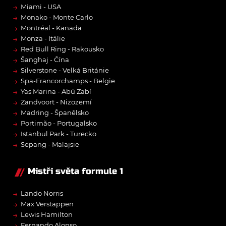
→
Miami - USA
→
Monako - Monte Carlo
→
Montréal - Kanada
→
Monza - Itálie
→
Red Bull Ring - Rakousko
→
Šanghaj - Čína
→
Silverstone - Velká Británie
→
Spa-Francorchamps - Belgie
→
Yas Marina - Abú Zabí
→
Zandvoort - Nizozemí
→
Madring - Španělsko
→
Portimão - Portugalsko
→
Istanbul Park - Turecko
→
Sepang - Malajsie
Mistři světa formule 1
→
Lando Norris
→
Max Verstappen
→
Lewis Hamilton
→
Fernando Alonso