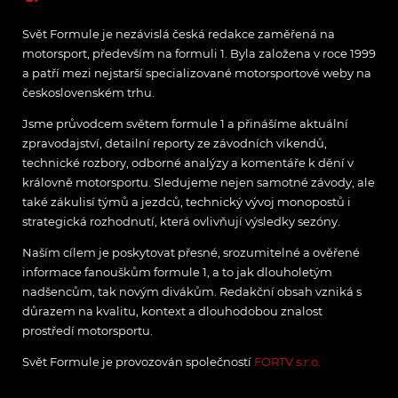
Svět Formule je nezávislá česká redakce zaměřená na
motorsport, především na formuli 1. Byla založena v roce 1999
a patří mezi nejstarší specializované motorsportové weby na
československém trhu.
Jsme průvodcem světem formule 1 a přinášíme aktuální
zpravodajství, detailní reporty ze závodních víkendů,
technické rozbory, odborné analýzy a komentáře k dění v
královně motorsportu. Sledujeme nejen samotné závody, ale
také zákulisí týmů a jezdců, technický vývoj monopostů i
strategická rozhodnutí, která ovlivňují výsledky sezóny.
Naším cílem je poskytovat přesné, srozumitelné a ověřené
informace fanouškům formule 1, a to jak dlouholetým
nadšencům, tak novým divákům. Redakční obsah vzniká s
důrazem na kvalitu, kontext a dlouhodobou znalost
prostředí motorsportu.
Svět Formule je provozován společností
FORTV s.r.o.