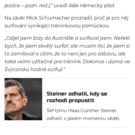
jezdce – pozn. red.),“
uvedl dále německý pilot.
Na závěr Mick Schumacher prozradil, proč je pro něj
surfování vynikající tréninkovou pomůckou.
„Odjel jsem brzy do Austrálie a surfoval jsem. Neřekl
bych, že jsem skvělý surfař, ale musím říci, že jsem si
to zamiloval a cítím, že to není jen pro zábavu, ale
taká velmi užitečné pro trénink. Dokonce i doma ve
Švýcarsku hodně surfuji.“
Steiner odhalil, kdy se
rozhodl propustit
Schumachera
Šéf týmu Haas Günther Steiner
odhalil, v jakém momentu věděl,
že Mick Schumacher ztratí své
místo. Jako rozhodující moment