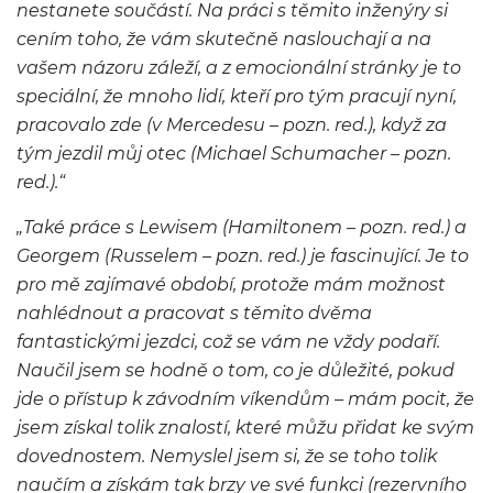
nestanete součástí. Na práci s těmito inženýry si
cením toho, že vám skutečně naslouchají a na
vašem názoru záleží, a z emocionální stránky je to
speciální, že mnoho lidí, kteří pro tým pracují nyní,
pracovalo zde (v Mercedesu – pozn. red.), když za
tým jezdil můj otec (Michael Schumacher – pozn.
red.).“
„Také práce s Lewisem (Hamiltonem – pozn. red.) a
Georgem (Russelem – pozn. red.) je fascinující. Je to
pro mě zajímavé období, protože mám možnost
nahlédnout a pracovat s těmito dvěma
fantastickými jezdci, což se vám ne vždy podaří.
Naučil jsem se hodně o tom, co je důležité, pokud
jde o přístup k závodním víkendům – mám pocit, že
jsem získal tolik znalostí, které můžu přidat ke svým
dovednostem. Nemyslel jsem si, že se toho tolik
naučím a získám tak brzy ve své funkci (rezervního