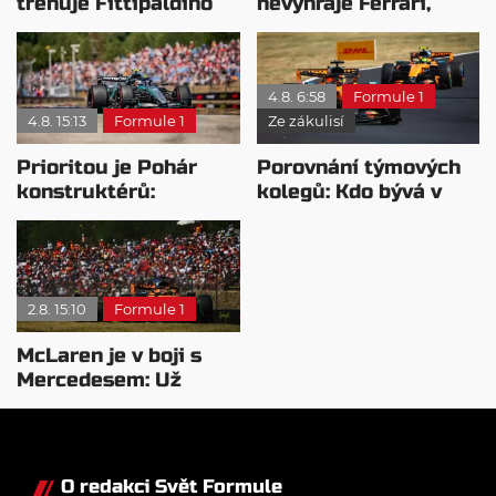
trénuje Fittipaldiho
nevyhraje Ferrari,
syna: Brazilec
přeji titul
vychvaluje lídra
Antonellimu
4.8. 6:58
Formule 1
4.8. 15:13
Formule 1
Ze zákulisí
Prioritou je Pohár
Porovnání týmových
konstruktérů:
kolegů: Kdo bývá v
Mercedesu je jedno,
sobotu nejrychlejší?
kdo zvítězí
2.8. 15:10
Formule 1
McLaren je v boji s
Mercedesem: Už
pochopili pohonnou
jednotku
O redakci Svět Formule