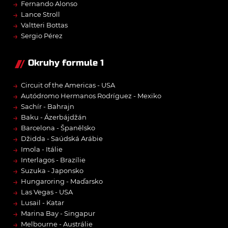
→
Fernando Alonso
→
Lance Stroll
→
Valtteri Bottas
→
Sergio Pérez
Okruhy formule 1
→
Circuit of the Americas - USA
→
Autódromo Hermanos Rodríguez - Mexiko
→
Sachír - Bahrajn
→
Baku - Ázerbájdžán
→
Barcelona - Španělsko
→
Džidda - Saúdská Arábie
→
Imola - Itálie
→
Interlagos - Brazílie
→
Suzuka - Japonsko
→
Hungaroring - Maďarsko
→
Las Vegas - USA
→
Lusail - Katar
→
Marina Bay - Singapur
→
Melbourne - Austrálie