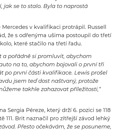
jak se to stalo. Byla to naprostá
 Mercedes v kvalifikaci protrápil. Russell
ád, že s odřenýma ušima postoupil do třetí
olo, které stačilo na třetí řadu.
t a pořádně si promluvit, abychom
auto na to, abychom bojovali o první tři
 po první části kvalifikace. Lewis prošel
pravdu jsem teď dost naštvaný, protože
žeme takhle zahazovat příležitosti,“
a Sergia Péreze, který drží 6. pozici se 118
 111. Brit naznačil pro zítřejší závod lehký
 závod. Přesto očekávám, že se posuneme,