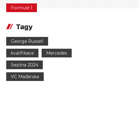
Formule 1
Tagy
George Russell
kvalifikace
Mercedes
Sezóna 2024
VC Maďarska