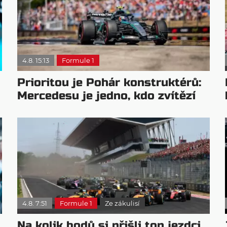
4.8. 15:13
Formule 1
Prioritou je Pohár konstruktérů:
Mercedesu je jedno, kdo zvítězí
4.8. 7:51
Formule 1
Ze zákulisí
Na kolik bodů si přišli top jezdci