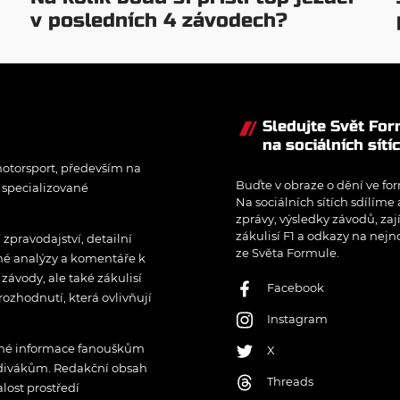
v posledních 4 závodech?
Sledujte Svět Fo
na sociálních sítí
otorsport, především na
Buďte v obraze o dění ve for
í specializované
Na sociálních sítích sdílíme
zprávy, výsledky závodů, zaj
zákulisí F1 a odkazy na nejn
pravodajství, detailní
ze Světa Formule.
rné analýzy a komentáře k
ávody, ale také zákulisí
Facebook
rozhodnutí, která ovlivňují
Instagram
řené informace fanouškům
X
 divákům. Redakční obsah
Threads
lost prostředí