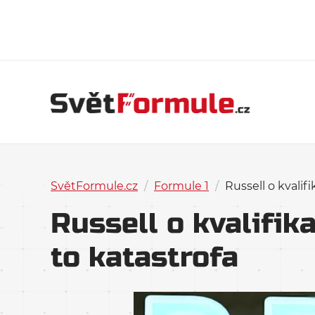
SvětFormule.cz
/
Formule 1
/
Russell o kvalif
Russell o kvalifik
to katastrofa