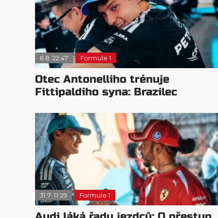
6.8. 22:47
Formule 1
Otec Antonelliho trénuje
Fittipaldiho syna: Brazilec
vychvaluje lídra
31.7. 11:29
Formule 1
Audi láká řadu jezdců: O přestup