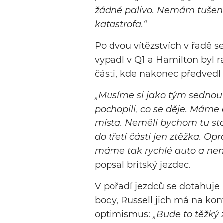
žádné palivo. Nemám tušení, 
katastrofa.“
Po dvou vítězstvích v řadě se
vypadl v Q1 a Hamilton byl r
části, kde nakonec předvedl k
„Musíme si jako tým sednou
pochopili, co se děje. Máme 
místa. Neměli bychom tu stát
do třetí části jen ztěžka. O
máme tak rychlé auto a nemů
popsal britský jezdec.
V pořadí jezdců se dotahuje n
body, Russell jich má na kontě
optimismus:
„Bude to těžký