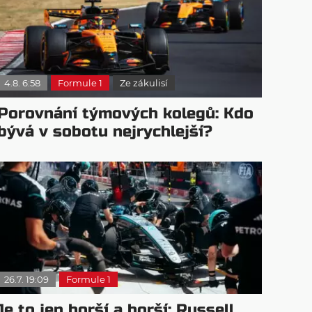
4.8. 6:58
Formule 1
Ze zákulisí
Porovnání týmových kolegů: Kdo
bývá v sobotu nejrychlejší?
26.7. 19:09
Formule 1
Je to jen horší a horší: Russell