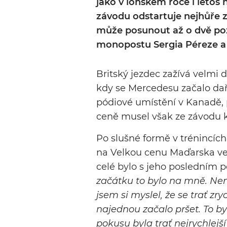
jako v loňském roce i letos 
závodu odstartuje nejhůře z
může posunout až o dvě poz
monopostu Sergia Péreze a
Britský jezdec zažívá velmi 
kdy se Mercedesu začalo daři
pódiové umístění v Kanadě, 
ceně musel však ze závodu k
Po slušné formě v trénincích
na Velkou cenu Maďarska ve š
celé bylo s jeho posledním p
začátku to bylo na mně. Nemy
jsem si myslel, že se trať zr
najednou začalo pršet. To by
pokusu byla trať nejrychlejš