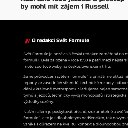
by mohl mít zájem i Russell
O redakci Svět Formule
Svět Formule je nezávislá česká redakce zaměřená na m
formuli 1. Byla založena v roce 1999 a patří mezi nejstarš
motorsportové weby na československém trhu.
Jsme průvodcem světem formule 1 a přinášíme aktuální z
reporty ze závodních víkendů, technické rozbory, odbo
dění v královně motorsportu. Sledujeme nejen samotné z
týmů a jezdců, technický vývoj monopostů i strategická 
výsledky sezóny.
Naším cílem je poskytovat přesné, srozumitelné a ově
formule 1, a to jak dlouholetým nadšencům, tak novým
vzniká s důrazem na kvalitu, kontext a dlouhodobou zna