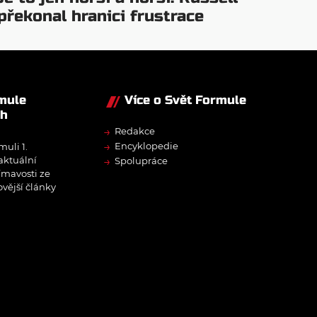
překonal hranici frustrace
rmule
Více o Svět Formule
ch
→
Redakce
→
Encyklopedie
muli 1.
→
 aktuální
Spolupráce
ímavosti ze
ovější články