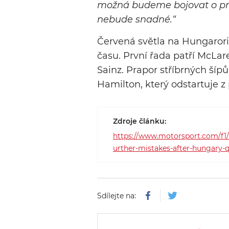
možná budeme bojovat o prvn
nebude snadné.“
Červená světla na Hungaror
času. První řada patří McLar
Sainz. Prapor stříbrných šíp
Hamilton, který odstartuje z 
Zdroje článku:
https://www.motorsport.com/f1/
urther-mistakes-after-hungary-q
Sdílejte na: