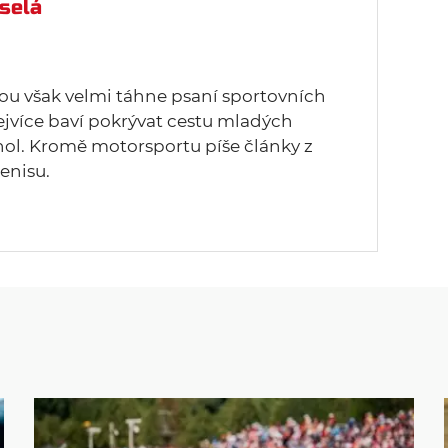
selá
u však velmi táhne psaní sportovních
ejvíce baví pokrývat cestu mladých
hol. Kromě motorsportu píše články z
enisu.