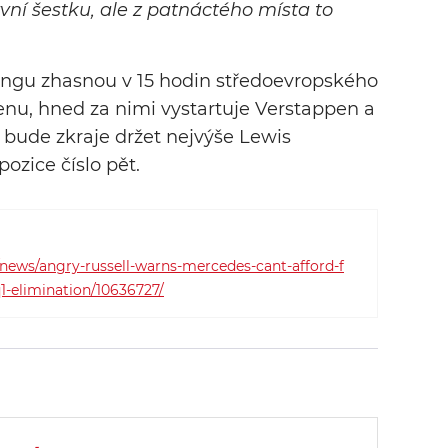
í šestku, ale z patnáctého místa to
ingu zhasnou v 15 hodin středoevropského
enu, hned za nimi vystartuje Verstappen a
ů bude zkraje držet nejvýše Lewis
pozice číslo pět.
news/angry-russell-warns-mercedes-cant-afford-f
1-elimination/10636727/