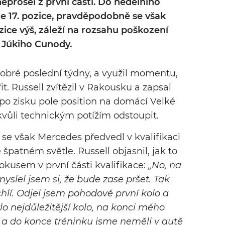
neprošel z první části. Do nedělního
e 17. pozice, pravděpodobně se však
ice výš, záleží na rozsahu poškození
 Júkiho Cunody.
dobré poslední týdny, a využil momentu,
t. Russell zvítězil v Rakousku a zapsal
po zisku pole position na domácí Velké
vůli technickým potížím odstoupit.
 se však Mercedes předvedl v kvalifikaci
patném světle. Russell objasnil, jak to
okusem v první části kvalifikace:
„No, na
slel jsem si, že bude zase pršet. Tak
ychlí. Odjel jsem pohodové první kolo a
lo nejdůležitější kolo, na konci mého
í a do konce tréninku jsme neměli v autě