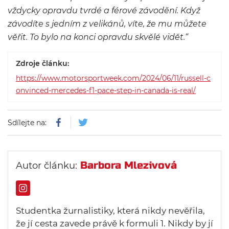
vždycky opravdu tvrdé a férové závodění. Když
závodíte s jedním z velikánů, víte, že mu můžete
věřit. To bylo na konci opravdu skvělé vidět.“
Zdroje článku:
https://www.motorsportweek.com/2024/06/11/russell-c
onvinced-mercedes-f1-pace-step-in-canada-is-real/
Sdílejte na:
Barbora Mlezivová
Autor článku:
Studentka žurnalistiky, která nikdy nevěřila,
že jí cesta zavede právě k formuli 1. Nikdy by jí