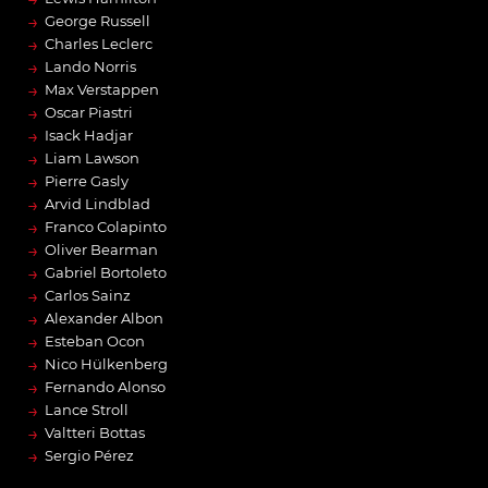
→
George Russell
→
Charles Leclerc
→
Lando Norris
→
Max Verstappen
→
Oscar Piastri
→
Isack Hadjar
→
Liam Lawson
→
Pierre Gasly
→
Arvid Lindblad
→
Franco Colapinto
→
Oliver Bearman
→
Gabriel Bortoleto
→
Carlos Sainz
→
Alexander Albon
→
Esteban Ocon
→
Nico Hülkenberg
→
Fernando Alonso
→
Lance Stroll
→
Valtteri Bottas
→
Sergio Pérez