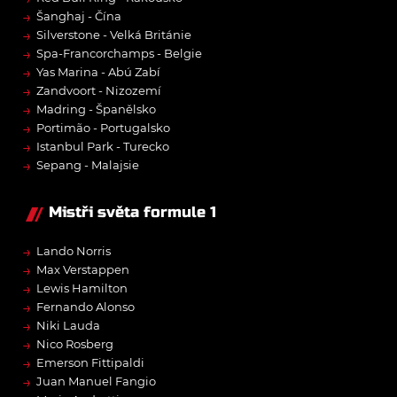
→
Šanghaj - Čína
→
Silverstone - Velká Británie
→
Spa-Francorchamps - Belgie
→
Yas Marina - Abú Zabí
→
Zandvoort - Nizozemí
→
Madring - Španělsko
→
Portimão - Portugalsko
→
Istanbul Park - Turecko
→
Sepang - Malajsie
Mistři světa formule 1
→
Lando Norris
→
Max Verstappen
→
Lewis Hamilton
→
Fernando Alonso
→
Niki Lauda
→
Nico Rosberg
→
Emerson Fittipaldi
→
Juan Manuel Fangio