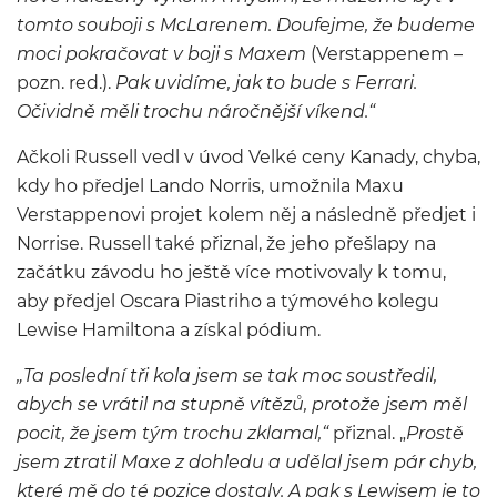
tomto souboji s McLarenem. Doufejme, že budeme
moci pokračovat v boji s Maxem
(Verstappenem –
pozn. red.).
Pak uvidíme, jak to bude s Ferrari.
Očividně měli trochu náročnější víkend.“
Ačkoli Russell vedl v úvod Velké ceny Kanady, chyba,
kdy ho předjel Lando Norris, umožnila Maxu
Verstappenovi projet kolem něj a následně předjet i
Norrise. Russell také přiznal, že jeho přešlapy na
začátku závodu ho ještě více motivovaly k tomu,
aby předjel Oscara Piastriho a týmového kolegu
Lewise Hamiltona a získal pódium.
„Ta poslední tři kola jsem se tak moc soustředil,
abych se vrátil na stupně vítězů, protože jsem měl
pocit, že jsem tým trochu zklamal,“
přiznal. „
Prostě
jsem ztratil Maxe z dohledu a udělal jsem pár chyb,
které mě do té pozice dostaly. A pak s Lewisem je to