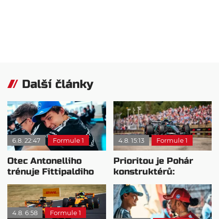
Další články
6.8. 22:47
Formule 1
4.8. 15:13
Formule 1
Otec Antonelliho
Prioritou je Pohár
trénuje Fittipaldiho
konstruktérů:
syna: Brazilec
Mercedesu je jedno,
vychvaluje lídra
kdo zvítězí
4.8. 6:58
Formule 1