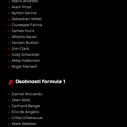
→
Mario Andretti
→
Alain Prost
→
Ayrton Senna
→
Sebastian Vettel
→
Giuseppe Farina
→
James Hunt
→
Alberto Ascari
→
Jenson Button
→
Jim Clark
→
Jody Scheckter
→
Mika Häkkinen
→
Nigel Mansell
Osobnosti formule 1
→
Daniel Ricciardo
→
Jean Alesi
→
Gerhard Berger
→
Elio de Angelis
→
Gilles Villeneuve
→
Mark Webber