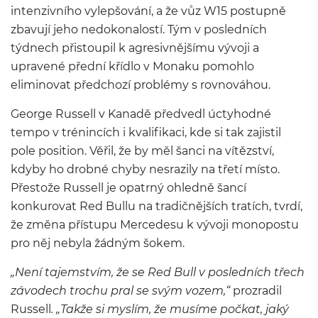
intenzivního vylepšování, a že vůz W15 postupně
zbavují jeho nedokonalostí. Tým v posledních
týdnech přistoupil k agresivnějšímu vývoji a
upravené přední křídlo v Monaku pomohlo
eliminovat předchozí problémy s rovnováhou.
George Russell v Kanadě předvedl úctyhodné
tempo v trénincích i kvalifikaci, kde si tak zajistil
pole position. Věřil, že by měl šanci na vítězství,
kdyby ho drobné chyby nesrazily na třetí místo.
Přestože Russell je opatrný ohledně šancí
konkurovat Red Bullu na tradičnějších tratích, tvrdí,
že změna přístupu Mercedesu k vývoji monopostu
pro něj nebyla žádným šokem.
„Není tajemstvím, že se Red Bull v posledních třech
závodech trochu pral se svým vozem,“
prozradil
Russell
. „Takže si myslím, že musíme počkat, jaký