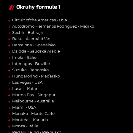
Okruhy formule 1
→
Circuit of the Americas - USA
→
Autódromo Hermanos Rodríguez - Mexiko
→
Sachír - Bahrajn
→
Baku - Ázerbájdžán
→
Barcelona - Španělsko
→
Džidda - Saúdská Arábie
→
Imola - Itálie
→
Interlagos - Brazílie
→
Suzuka - Japonsko
→
Hungaroring - Maďarsko
→
Las Vegas - USA
→
Lusail - Katar
→
Marina Bay - Singapur
→
Melbourne - Austrálie
→
Miami - USA
→
Monako - Monte Carlo
→
Montréal - Kanada
→
Monza - Itálie
→
Red Bull Ring - Rakousko