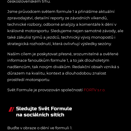
československém trhu.
Jsme průvodcem světem formule 1 a přinášíme aktuální
zpravodajství, detailní reporty ze závodních víkendů,
technické rozbory, odborné analýzy a komentáře k dění v
královně motorsportu. Sledujeme nejen samotné závody, ale
také zákulisí týmů a jezdců, technický vývoj monopostů i
strategická rozhodnutí, která ovlivňují výsledky sezóny.
Naším cílem je poskytovat přesné, srozumitelné a ověřené
informace fanouškům formule 1, a to jak dlouholetým
nadšencům, tak novým divákům. Redakční obsah vzniká s
důrazem na kvalitu, kontext a dlouhodobou znalost
prostředí motorsportu.
Svět Formule je provozován společností
FORTV s.r.o.
Sledujte Svět Formule
na sociálních sítích
Buďte v obraze o dění ve formuli 1.