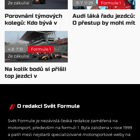
Ze zákulisí
31.7. 11:29
Formule 1
Porovnání týmových
Audi láká řadu jezdců:
kolegů: Kdo bývá v
O přestup by mohl mít
sobotu nejrychlejší?
zájem i Russell
4.8. 7:51
Formule 1
Ze zákulisí
Na kolik bodů si přišli
top jezdci v
posledních 4
závodech?
O redakci Svět Formule
Svět Formule je nezávislá česká redakce zaměřená na
motorsport, především na formuli 1. Byla založena v roce 1999
a patří mezi nejstarší specializované motorsportové weby na