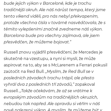
bude jejich výkon v Barceloně, kde je trochu
tradičnější okruh. Ale náš nárůst tempa, který jsme
tento víkend viděli, pro nás nebyl překvapením,
protože všechna čísla v továrně nasvědčovala, že s
těmito vylepšeními značně zvedneme náš výkon.
Barcelona bude pro všechny zajímavá, ale jsem
přesvědčen, že můžeme bojovat.“
Russell znovu vyjádřil přesvědčení, že Mercedes je
skutečně na vzestupu, a nyní si myslí, že může
aspirovat na to, aby se s McLarenem a Ferrari pokusil
zaútočit na Red Bull.
„Myslím, že Red Bull se v
posledních závodech trochu trápil, ale přesto
vyhrál dva z posledních tří závodů,“
zopakoval
Russell.
„Takže očekávám, že až se vrátíme k
evropským závodům na tradičnějších okruzích,
nebudou tak napřed. Ale opravdu si věřím v náš
nově nalezený výkon. A myslím, že můžeme být v