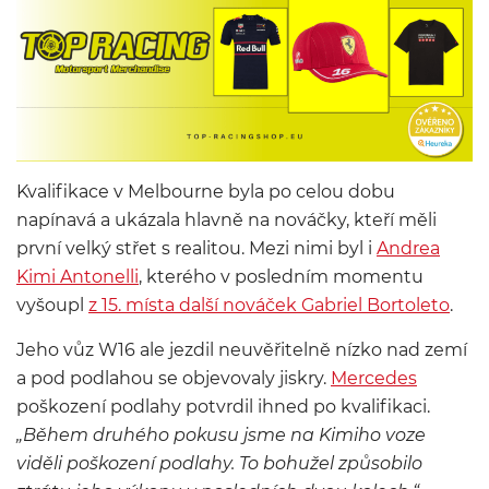
Kvalifikace v Melbourne byla po celou dobu
napínavá a ukázala hlavně na nováčky, kteří měli
první velký střet s realitou. Mezi nimi byl i
Andrea
Kimi Antonelli
, kterého v posledním momentu
vyšoupl
z 15. místa další nováček Gabriel Bortoleto
.
Jeho vůz W16 ale jezdil neuvěřitelně nízko nad zemí
a pod podlahou se objevovaly jiskry.
Mercedes
poškození podlahy potvrdil ihned po kvalifikaci.
„Během druhého pokusu jsme na Kimiho voze
viděli poškození podlahy. To bohužel způsobilo