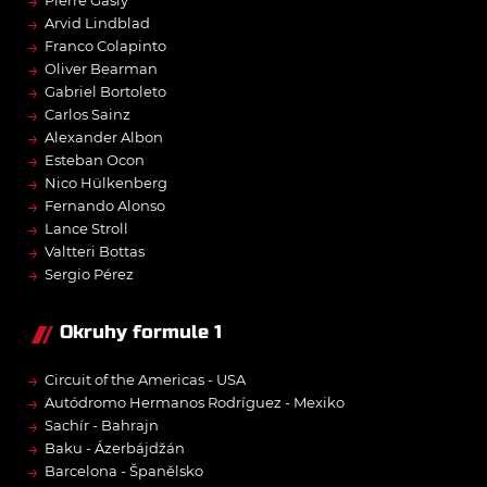
→
→
Arvid Lindblad
→
Franco Colapinto
→
Oliver Bearman
→
Gabriel Bortoleto
→
Carlos Sainz
→
Alexander Albon
→
Esteban Ocon
→
Nico Hülkenberg
→
Fernando Alonso
→
Lance Stroll
→
Valtteri Bottas
→
Sergio Pérez
Okruhy formule 1
→
Circuit of the Americas - USA
→
Autódromo Hermanos Rodríguez - Mexiko
→
Sachír - Bahrajn
→
Baku - Ázerbájdžán
→
Barcelona - Španělsko