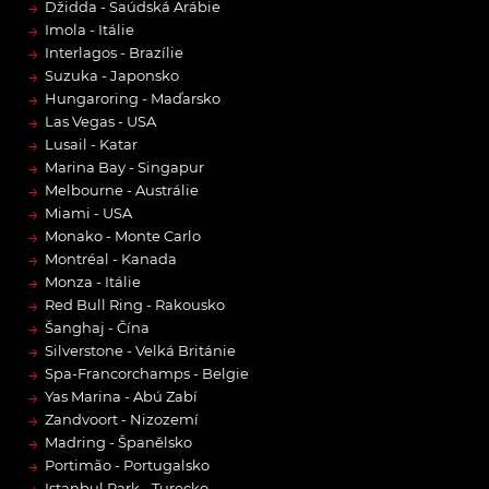
→
Džidda - Saúdská Arábie
→
Imola - Itálie
→
Interlagos - Brazílie
→
Suzuka - Japonsko
→
Hungaroring - Maďarsko
→
Las Vegas - USA
→
Lusail - Katar
→
Marina Bay - Singapur
→
Melbourne - Austrálie
→
Miami - USA
→
Monako - Monte Carlo
→
Montréal - Kanada
→
Monza - Itálie
→
Red Bull Ring - Rakousko
→
Šanghaj - Čína
→
Silverstone - Velká Británie
→
Spa-Francorchamps - Belgie
→
Yas Marina - Abú Zabí
→
Zandvoort - Nizozemí
→
Madring - Španělsko
→
Portimão - Portugalsko
→
Istanbul Park - Turecko