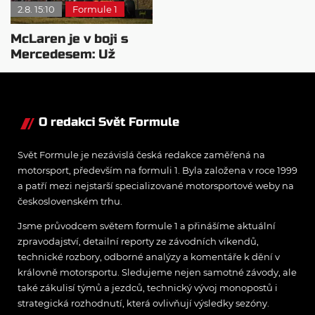
2.8. 15:10
Formule 1
McLaren je v boji s
Mercedesem: Už
pochopili pohonnou
jednotku
O redakci Svět Formule
Svět Formule je nezávislá česká redakce zaměřená na
motorsport, především na formuli 1. Byla založena v roce 1999
a patří mezi nejstarší specializované motorsportové weby na
československém trhu.
Jsme průvodcem světem formule 1 a přinášíme aktuální
zpravodajství, detailní reporty ze závodních víkendů,
technické rozbory, odborné analýzy a komentáře k dění v
královně motorsportu. Sledujeme nejen samotné závody, ale
také zákulisí týmů a jezdců, technický vývoj monopostů i
strategická rozhodnutí, která ovlivňují výsledky sezóny.