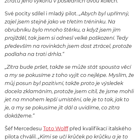
ztrátu jeho výkonu v posledních dvou kolech.“
Své pocity sdílel i mladý pilot.
„Abych byl upřímný,
zajel jsem stejně jako ve třetím tréninku. Na
obrubníku bylo mnoho štěrku, a když jsem jím
projížděl, tak jsem si odnesl velké poškození. Tedy
především na rovinkách jsem dost ztrácel, protože
podlaha na trati drhla.“
„Zítra bude pršet, takže se může stát spousta věcí
a my se pokusíme z toho vyjít co nejlépe. Myslím, že
můj posun byl pozitivní, takže proto je výsledek
docela zklamáním, protože jsem cítil, že jsme mohli
jet na mnohem lepší umístění, ale je to tak, jak to
je, a my se pokusíme jít dál a uvidíme, co zítra
dokážeme.“
Šéf Mercedesu
Toto Wolff
před kvalifikací italského
pilota chválil.
„Kimi se učí krůček po krůčku a je to