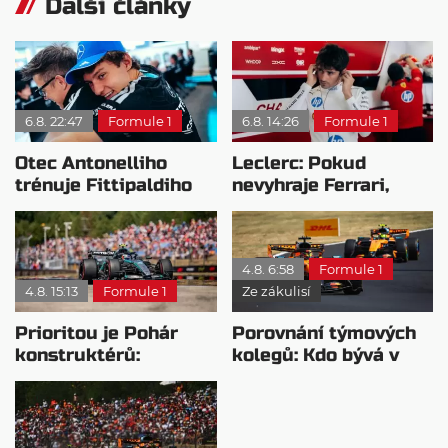
Další články
6.8. 22:47
Formule 1
6.8. 14:26
Formule 1
Otec Antonelliho
Leclerc: Pokud
trénuje Fittipaldiho
nevyhraje Ferrari,
syna: Brazilec
přeji titul
vychvaluje lídra
Antonellimu
4.8. 6:58
Formule 1
4.8. 15:13
Formule 1
Ze zákulisí
Prioritou je Pohár
Porovnání týmových
konstruktérů:
kolegů: Kdo bývá v
Mercedesu je jedno,
sobotu nejrychlejší?
kdo zvítězí