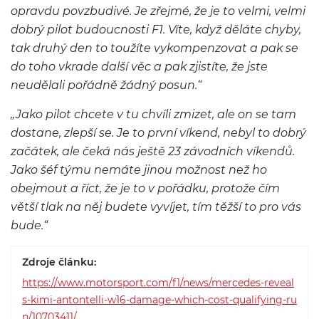
opravdu povzbudivé. Je zřejmé, že je to velmi, velmi
dobrý pilot budoucnosti F1. Víte, když děláte chyby,
tak druhý den to toužíte vykompenzovat a pak se
do toho vkrade další věc a pak zjistíte, že jste
neudělali pořádně žádný posun.“
„Jako pilot chcete v tu chvíli zmizet, ale on se tam
dostane, zlepší se. Je to první víkend, nebyl to dobrý
začátek, ale čeká nás ještě 23 závodních víkendů.
Jako šéf týmu nemáte jinou možnost než ho
obejmout a říct, že je to v pořádku, protože čím
větší tlak na něj budete vyvíjet, tím těžší to pro vás
bude.“
Zdroje článku:
https://www.motorsport.com/f1/news/mercedes-reveal
s-kimi-antontelli-w16-damage-which-cost-qualifying-ru
n/10703411/