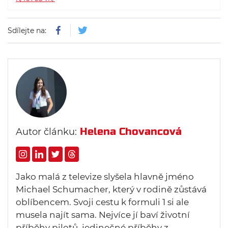
Sdílejte na:
Helena Chovancová
Autor článku:
Jako malá z televize slyšela hlavně jméno
Michael Schumacher, který v rodině zůstává
oblíbencem. Svoji cestu k formuli 1 si ale
musela najít sama. Nejvíce jí baví životní
příběhy pilotů, jedinečné příběhy z