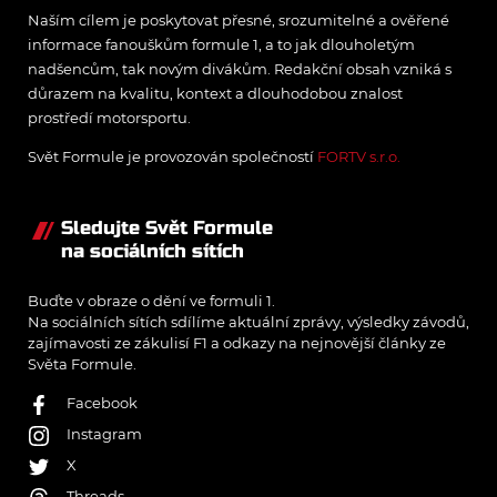
Naším cílem je poskytovat přesné, srozumitelné a ověřené
informace fanouškům formule 1, a to jak dlouholetým
nadšencům, tak novým divákům. Redakční obsah vzniká s
důrazem na kvalitu, kontext a dlouhodobou znalost
prostředí motorsportu.
Svět Formule je provozován společností
FORTV s.r.o.
Sledujte Svět Formule
na sociálních sítích
Buďte v obraze o dění ve formuli 1.
Na sociálních sítích sdílíme aktuální zprávy, výsledky závodů,
zajímavosti ze zákulisí F1 a odkazy na nejnovější články ze
Světa Formule.
Facebook
Instagram
X
Threads