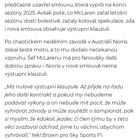
předčasně uzavřel smlouvu, která vyprší na konci
sezóny 2025. Avšak poté, co McLaren začal letošní
sezónu dosti bolestivě, začaly kolovat spekulace, zda
i nová smlouva obsahuje výstupní klauzuli.
Po chaotickém nedělním závodě v Austrálii Norris
získal šesté místo, a to mu dodalo nečekanou
vzpruhu. Šéf McLarenu má pro fanoušky další
dobrou zprávu – Norris v nové smlouvě nemá
výstupní klauzuli.
„Má nulové výstupní klauzule. Až přijde na řadu
jeho další kontrakt a pokud my nebudeme
podávat výkony a on nebude mít pocit, že může
vyhrávat závody a může soutěžit o šampionát, pak
si myslím, že kdokoli, jezdec či člen týmu by v této
věci zvažoval odchod, jsme tu všichni, abychom
vyhrávali,“
řekl Brown pro Sky Sports F1.