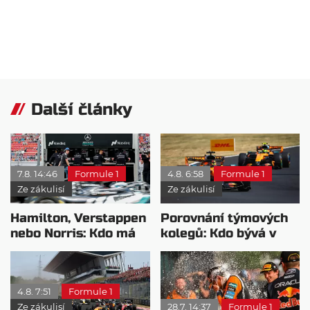
Další články
7.8. 14:46
Formule 1
4.8. 6:58
Formule 1
Ze zákulisí
Ze zákulisí
Hamilton, Verstappen
Porovnání týmových
nebo Norris: Kdo má
kolegů: Kdo bývá v
nejvyšší plat?
sobotu nejrychlejší?
4.8. 7:51
Formule 1
Ze zákulisí
28.7. 14:37
Formule 1