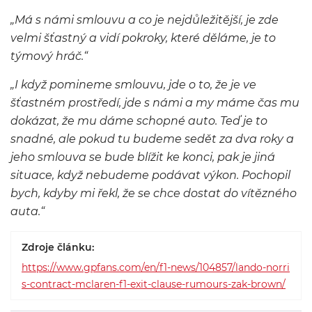
„Má s námi smlouvu a co je nejdůležitější, je zde
velmi šťastný a vidí pokroky, které děláme, je to
týmový hráč.“
„I když pomineme smlouvu, jde o to, že je ve
šťastném prostředí, jde s námi a my máme čas mu
dokázat, že mu dáme schopné auto. Teď je to
snadné, ale pokud tu budeme sedět za dva roky a
jeho smlouva se bude blížit ke konci, pak je jiná
situace, když nebudeme podávat výkon. Pochopil
bych, kdyby mi řekl, že se chce dostat do vítězného
auta.“
Zdroje článku:
https://www.gpfans.com/en/f1-news/104857/lando-norri
s-contract-mclaren-f1-exit-clause-rumours-zak-brown/