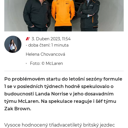
3. Duben 2023, 11:54
- doba čtení: 1 minuta
Helena Chovancová
Foto: © McLaren
Po problémovém startu do letošní sezóny formule
1 se v posledních týdnech hodně spekulovalo o
budoucnosti Landa Norrise v jeho dosavadním
týmu McLaren. Na spekulace reaguje i šéf týmu
Zak Brown.
Vysoce hodnocený třiadvacetiletý britský jezdec