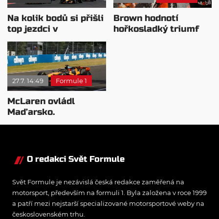
Na kolik bodů si přišli
Brown hodnotí
top jezdci v
hořkosladký triumf
posledních 4
McLarenu v
závodech?
Maďarsku
27.7. 14:49
Formule 1
McLaren ovládl
Maďarsko.
Verstappen v šoku a
Teletubbies na scéně
O redakci Svět Formule
Svět Formule je nezávislá česká redakce zaměřená na
motorsport, především na formuli 1. Byla založena v roce 1999
a patří mezi nejstarší specializované motorsportové weby na
československém trhu.