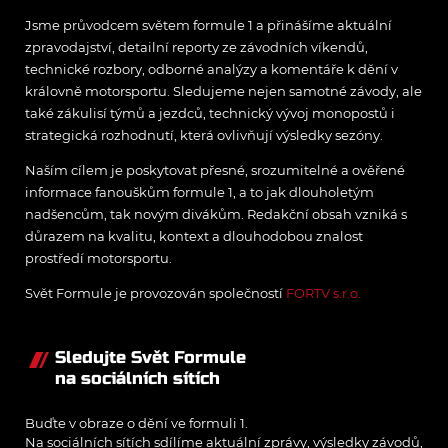
Jsme průvodcem světem formule 1 a přinášíme aktuální
zpravodajství, detailní reporty ze závodních víkendů,
technické rozbory, odborné analýzy a komentáře k dění v
královně motorsportu. Sledujeme nejen samotné závody, ale
také zákulisí týmů a jezdců, technický vývoj monopostů i
strategická rozhodnutí, která ovlivňují výsledky sezóny.
Naším cílem je poskytovat přesné, srozumitelné a ověřené
informace fanouškům formule 1, a to jak dlouholetým
nadšencům, tak novým divákům. Redakční obsah vzniká s
důrazem na kvalitu, kontext a dlouhodobou znalost
prostředí motorsportu.
Svět Formule je provozován společností
FORTV s.r.o.
Sledujte Svět Formule
na sociálních sítích
Buďte v obraze o dění ve formuli 1.
Na sociálních sítích sdílíme aktuální zprávy, výsledky závodů,