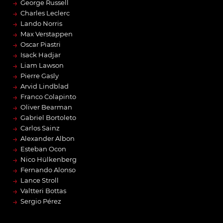
→
George Russell
→
Charles Leclerc
→
Lando Norris
→
Max Verstappen
→
Oscar Piastri
→
Isack Hadjar
→
Liam Lawson
→
Pierre Gasly
→
Arvid Lindblad
→
Franco Colapinto
→
Oliver Bearman
→
Gabriel Bortoleto
→
Carlos Sainz
→
Alexander Albon
→
Esteban Ocon
→
Nico Hülkenberg
→
Fernando Alonso
→
Lance Stroll
→
Valtteri Bottas
→
Sergio Pérez