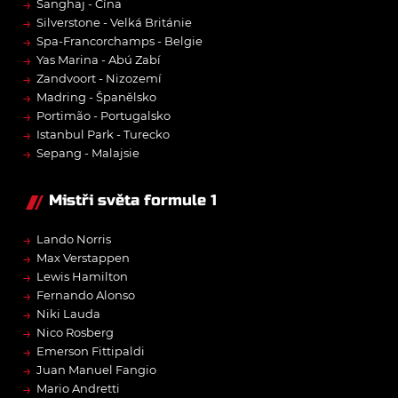
→
Šanghaj - Čína
→
Silverstone - Velká Británie
→
Spa-Francorchamps - Belgie
→
Yas Marina - Abú Zabí
→
Zandvoort - Nizozemí
→
Madring - Španělsko
→
Portimão - Portugalsko
→
Istanbul Park - Turecko
→
Sepang - Malajsie
Mistři světa formule 1
→
Lando Norris
→
Max Verstappen
→
Lewis Hamilton
→
Fernando Alonso
→
Niki Lauda
→
Nico Rosberg
→
Emerson Fittipaldi
→
Juan Manuel Fangio
→
Mario Andretti