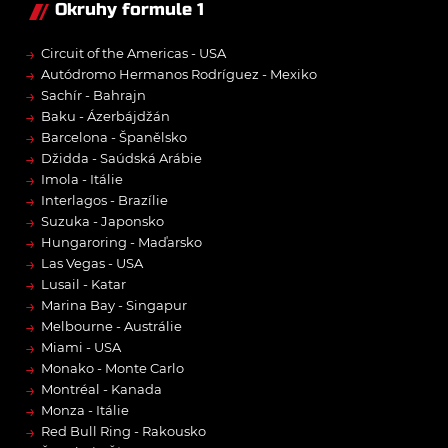
Okruhy formule 1
→
Circuit of the Americas - USA
→
Autódromo Hermanos Rodríguez - Mexiko
→
Sachír - Bahrajn
→
Baku - Ázerbájdžán
→
Barcelona - Španělsko
→
Džidda - Saúdská Arábie
→
Imola - Itálie
→
Interlagos - Brazílie
→
Suzuka - Japonsko
→
Hungaroring - Maďarsko
→
Las Vegas - USA
→
Lusail - Katar
→
Marina Bay - Singapur
→
Melbourne - Austrálie
→
Miami - USA
→
Monako - Monte Carlo
→
Montréal - Kanada
→
Monza - Itálie
→
Red Bull Ring - Rakousko