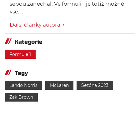
sebou zanechal. Ve formuli 1 je totiž možné
vše.…
Další články autora →
Kategorie
Formule 1
Tagy
Lando Norris
McLaren
Sezóna 2023
Zak Brown