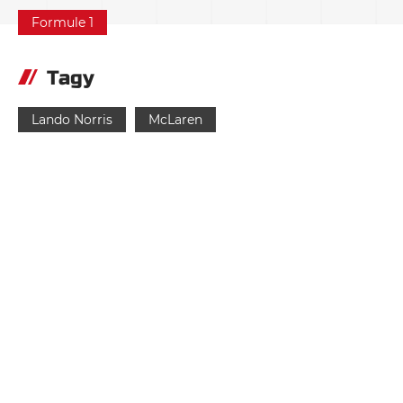
Formule 1
Tagy
Lando Norris
McLaren