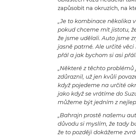
zapůsobit na okruzích, na kt
„Je to kombinace několika vě
pokud chceme mít jistotu, že
že jsme udělali. Auto jsme zr
jasně patrné. Ale určité věc
přál a jak bychom si asi přál
„Některé z těchto problémů
zdůraznil, už jen kvůli pova
když pojedeme na určité okru
jako když se vrátíme do Suz
můžeme být jedním z nejlepš
„Bahrajn prostě našemu autu
důvodu si myslím, že tady bu
že to později dokážeme zvrát