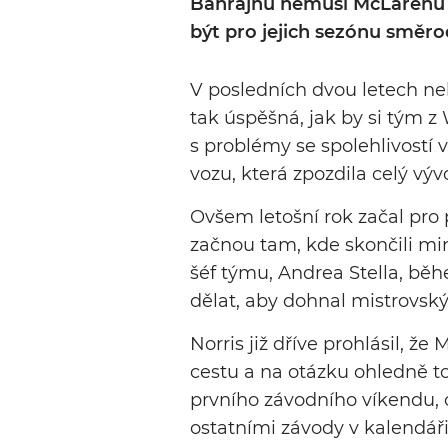
Bahrajnu nemusí McLarenu až
být pro jejich sezónu směro
V posledních dvou letech n
tak úspěšná, jak by si tým z
s problémy se spolehlivostí 
vozu, která zpozdila celý vývo
Ovšem letošní rok začal pro
začnou tam, kde skončili minu
šéf týmu, Andrea Stella, běh
dělat, aby dohnal mistrovský
Norris již dříve prohlásil, 
cestu a na otázku ohledně 
prvního závodního víkendu, 
ostatními závody v kalendáři