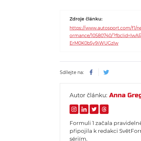
Zdroje článku:
https://www.autosport.com/f1/ne
ormance/10580740/?fbclid=Iw
ErM0K0b5y9iWUGzIw
Sdílejte na:
Anna Gre
Autor článku:
Formuli 1 začala pravideln
připojila k redakci SvětFor
sériím.