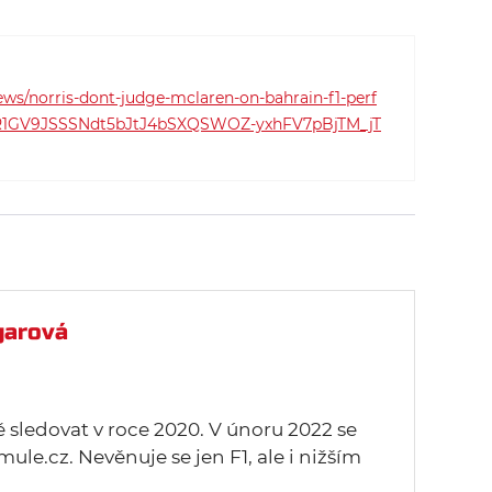
ws/norris-dont-judge-mclaren-on-bahrain-f1-perf
AR1GV9JSSSNdt5bJtJ4bSXQSWOZ-yxhFV7pBjTM_jT
garová
ě sledovat v roce 2020. V únoru 2022 se
mule.cz. Nevěnuje se jen F1, ale i nižším