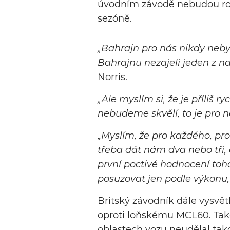
úvodním závodě nebudou ro
sezóně.
„Bahrajn pro nás nikdy neb
Bahrajnu nezajeli jeden z na
Norris.
„Ale myslím si, že je příliš r
nebudeme skvělí, to je pro n
„Myslím, že pro každého, pro
třeba dát nám dva nebo tři, 
první poctivé hodnocení toho,
posuzovat jen podle výkonu,
Britský závodník dále vysvět
oproti loňskému MCL60. Také
oblastech vozu neudělal tako