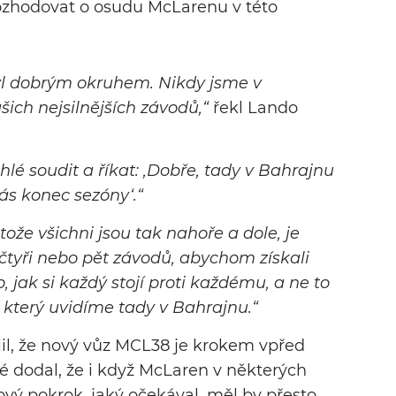
zhodovat o osudu McLarenu v této
yl dobrým okruhem. Nikdy jsme v
šich nejsilnějších závodů,“
řekl Lando
ychlé soudit a říkat: ‚Dobře, tady v Bahrajnu
ás konec sezóny‘.“
tože všichni jsou tak nahoře a dole, je
čtyři nebo pět závodů, abychom získali
 jak si každý stojí proti každému, a ne to
 který uvidíme tady v Bahrajnu.“
lil, že nový vůz MCL38 je krokem vpřed
 dodal, že i když McLaren v některých
vý pokrok, jaký očekával, měl by přesto