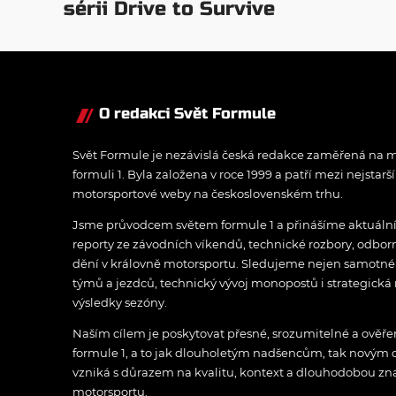
sérii Drive to Survive
O redakci Svět Formule
Svět Formule je nezávislá česká redakce zaměřená na m
formuli 1. Byla založena v roce 1999 a patří mezi nejstarš
motorsportové weby na československém trhu.
Jsme průvodcem světem formule 1 a přinášíme aktuální z
reporty ze závodních víkendů, technické rozbory, odbo
dění v královně motorsportu. Sledujeme nejen samotné z
týmů a jezdců, technický vývoj monopostů i strategická 
výsledky sezóny.
Naším cílem je poskytovat přesné, srozumitelné a ově
formule 1, a to jak dlouholetým nadšencům, tak novým
vzniká s důrazem na kvalitu, kontext a dlouhodobou zna
motorsportu.