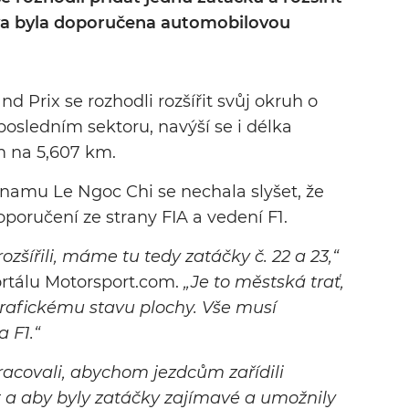
rava byla doporučena automobilovou
d Prix se rozhodli rozšířit svůj okruh o
posledním sektoru, navýší se i délka
m na 5,607 km.
namu Le Ngoc Chi se nechala slyšet, že
poručení ze strany FIA a vedení F1.
ozšířili, máme tu tedy zatáčky č. 22 a 23,“
rtálu Motorsport.com.
„Je to městská trať,
rafickému stavu plochy. Vše musí
 F1.“
racovali, abychom jezdcům zařídili
 a aby byly zatáčky zajímavé a umožnily