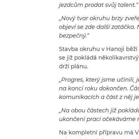
jezdcům prodat svůj talent.“
„Nový tvar okruhu brzy zveř
objeví se zde další zatáčka. N
bezpečný.“
Stavba okruhu v Hanoji běží n
se již pokládá několikavrstvý 
drží plánu.
„Progres, který jsme učinili, 
na konci roku dokončen. Čá
komunikacích a část z něj je
„Na obou částech již poklád
ukončení prací očekáváme na
Na kompletní přípravu má V