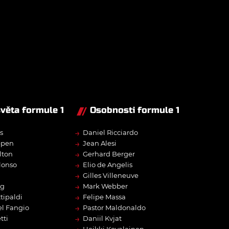
světa formule 1
Osobnosti formule 1
→
s
Daniel Ricciardo
→
ppen
Jean Alesi
→
lton
Gerhard Berger
→
lonso
Elio de Angelis
→
Gilles Villeneuve
→
rg
Mark Webber
→
tipaldi
Felipe Massa
→
l Fangio
Pastor Maldonaldo
→
tti
Daniil Kvjat