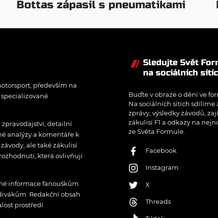
Bottas zápasil s pneumatikami
Sledujte Svět Fo
na sociálních sítí
otorsport, především na
Buďte v obraze o dění ve for
í specializované
Na sociálních sítích sdílíme
zprávy, výsledky závodů, zaj
zákulisí F1 a odkazy na nejn
pravodajství, detailní
ze Světa Formule.
rné analýzy a komentáře k
ávody, ale také zákulisí
Facebook
rozhodnutí, která ovlivňují
Instagram
řené informace fanouškům
X
 divákům. Redakční obsah
Threads
lost prostředí