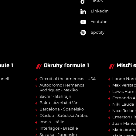
Tiktok
LinkedIn
Youtube
Spotify
ule 1
Okruhy formule 1
Mistři 
→
→
onelli
Circuit of the Americas - USA
Lando Norri
→
→
Autódromo Hermanos
Max Versta
Rodríguez - Mexiko
→
Lewis Hami
→
Sachír - Bahrajn
→
Fernando A
→
Baku - Ázerbájdžán
→
Niki Lauda
→
Barcelona - Španělsko
→
Nico Rosbe
→
Džidda - Saúdská Arábie
→
Emerson Fit
→
Imola - Itálie
→
Juan Manue
→
Interlagos - Brazílie
→
Mario Andre
→
Suzuka - Japonsko