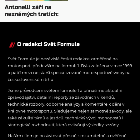
Antonelli září na
neznámých tratích:
Wolff vysvětluje
příčinu
O redakci Svět Formule
Svět Formule je nezávislá česká redakce zaměřená na
motorsport, především na formuli 1. Byla založena v roce 1999
a patří mezi nejstarší specializované motorsportové weby na
československém trhu.
Jsme průvodcem světem formule 1 a přinášíme aktuální
zpravodajství, detailní reporty ze závodních víkendů,
technické rozbory, odborné analýzy a komentáře k dění v
královně motorsportu. Sledujeme nejen samotné závody, ale
také zákulisí týmů a jezdců, technický vývoj monopostů i
strategická rozhodnutí, která ovlivňují výsledky sezóny.
Naším cílem je poskytovat přesné, srozumitelné a ověřené