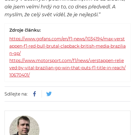
ale jsem velmi hrdý na to, co dnes předvedl. A
myslím, že celý svět viděl, že je nejlepší.“
Zdroje článku:
https://www.gpfans.com/en/f1-news/1034194/max-verst
appen-f1-red-bull-brutal-clapback-british-media-brazilia
n-gp/
https://www.motorsport.com/f1/news/verstappen-relie
ved-by-vital-brazilian-gp-win-that-puts-f1-title-in-reach/
10670401/
Sdílejte na: