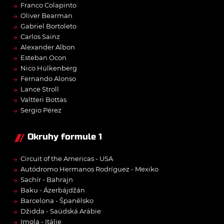
→
Franco Colapinto
→
Oliver Bearman
→
Gabriel Bortoleto
→
Carlos Sainz
→
Alexander Albon
→
Esteban Ocon
→
Nico Hülkenberg
→
Fernando Alonso
→
Lance Stroll
→
Valtteri Bottas
→
Sergio Pérez
Okruhy formule 1
→
Circuit of the Americas - USA
→
Autódromo Hermanos Rodríguez - Mexiko
→
Sachír - Bahrajn
→
Baku - Ázerbájdžán
→
Barcelona - Španělsko
→
Džidda - Saúdská Arábie
→
Imola - Itálie