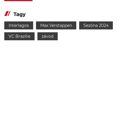
Tagy
Interlagos
Max Verstappen
Sezóna 2024
VC Brazílie
závod