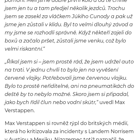
pomohl. Měli jsme dobré první kolo a od té chvíle
jsem jen tu a tam předjel několik jezdců. Trochu
jsem se zasekl za vláčkem Júkiho Cunody a pak už
jsme jen zůstali v klidu. Byl to velmi dlouhý závod a
my jsme se rozhodli správně. Když někteří zajeli do
boxů a začalo pršet, zůstali jsme venku, což bylo
velmi riskantní.“
„Říkal jsem si – jsem prostě rád, že jsem udržel auto
na trati. V jednu chvíli to bylo jen na vyvěšení
červené vlajky. Potřebovali jsme červenou vlajku.
Bylo to prostě neřiditelné, ani na pneumatikách do
deště by to nebylo možné. Skoro jsem si připadal,
jako bych řídil člun nebo vodní skútr,“
uvedl Max
Verstappen.
Max Verstappen si rovněž rýpl do britských médií,
která ho kritizovala za incidenty s Landem Norrisem
v Austinu a Mexiku. Nizozemec totiž naznačil, že