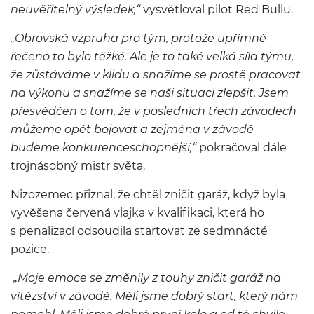
neuvěřitelný výsledek,“
vysvětloval pilot Red Bullu.
„Obrovská vzpruha pro tým, protože upřímně
řečeno to bylo těžké. Ale je to také velká síla týmu,
že zůstáváme v klidu a snažíme se prostě pracovat
na výkonu a snažíme se naši situaci zlepšit. Jsem
přesvědčen o tom, že v posledních třech závodech
můžeme opět bojovat a zejména v závodě
budeme konkurenceschopnější,“
pokračoval dále
trojnásobný mistr světa.
Nizozemec přiznal, že chtěl zničit garáž, když byla
vyvěšena červená vlajka v kvalifikaci, která ho
s penalizací odsoudila startovat ze sedmnácté
pozice.
„Moje emoce se změnily z touhy zničit garáž na
vítězství v závodě. Měli jsme dobrý start, který nám