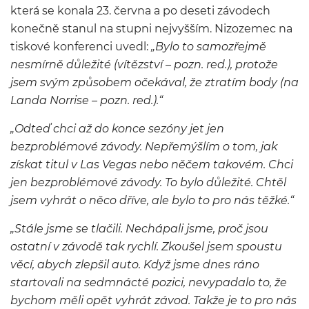
která se konala 23. června a po deseti závodech
konečně stanul na stupni nejvyšším. Nizozemec na
tiskové konferenci uvedl:
„Bylo to samozřejmě
nesmírně důležité (vítězství – pozn. red.), protože
jsem svým způsobem očekával, že ztratím body (na
Landa Norrise – pozn. red.).“
„Odteď chci až do konce sezóny jet jen
bezproblémové závody. Nepřemýšlím o tom, jak
získat titul v Las Vegas nebo něčem takovém. Chci
jen bezproblémové závody. To bylo důležité. Chtěl
jsem vyhrát o něco dříve, ale bylo to pro nás těžké.“
„Stále jsme se tlačili. Nechápali jsme, proč jsou
ostatní v závodě tak rychlí. Zkoušel jsem spoustu
věcí, abych zlepšil auto. Když jsme dnes ráno
startovali na sedmnácté pozici, nevypadalo to, že
bychom měli opět vyhrát závod. Takže je to pro nás