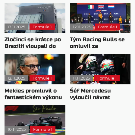
13.11.2025
Formule 1
12.11.2025
Formule 1
Zločinci se krátce po
Tým Racing Bulls se
Brazílii vloupali do
omluvil za
kanceláří Alpine
zaměstnance, který
vyzýval k vybučení
Landa Norrise
12.11.2025
Formule 1
11.11.2025
Formule 1
Mekies promluvil o
Šéf Mercedesu
fantastickém výkonu
vyloučil návrat
Verstappena v Brazílii
Verstappena do boje o
titul
10.11.2025
Formule 1