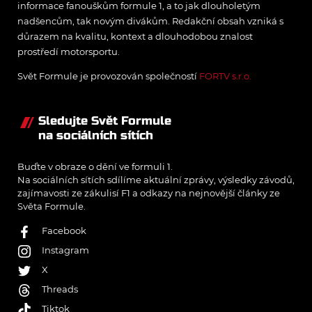
informace fanouškům formule 1, a to jak dlouholetým
nadšencům, tak novým divákům. Redakční obsah vzniká s
důrazem na kvalitu, kontext a dlouhodobou znalost
prostředí motorsportu.
Svět Formule je provozován společností
FORTV s.r.o.
Sledujte Svět Formule
na sociálních sítích
Buďte v obraze o dění ve formuli 1.
Na sociálních sítích sdílíme aktuální zprávy, výsledky závodů,
zajímavosti ze zákulisí F1 a odkazy na nejnovější články ze
Světa Formule.
Facebook
Instagram
X
Threads
Tiktok