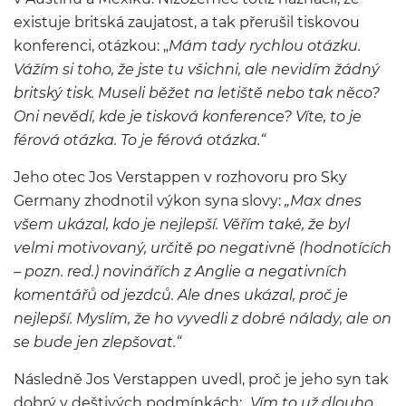
existuje britská zaujatost, a tak přerušil tiskovou
konferenci, otázkou: „
Mám tady rychlou otázku.
Vážím si toho, že jste tu všichni, ale nevidím žádný
britský tisk. Museli běžet na letiště nebo tak něco?
Oni nevědí, kde je tisková konference? Víte, to je
férová otázka. To je férová otázka.“
Jeho otec Jos Verstappen v rozhovoru pro Sky
Germany zhodnotil výkon syna slovy:
„Max dnes
všem ukázal, kdo je nejlepší. Věřím také, že byl
velmi motivovaný, určitě po negativně (hodnotících
– pozn. red.) novinářích z Anglie a negativních
komentářů od jezdců. Ale dnes ukázal, proč je
nejlepší. Myslím, že ho vyvedli z dobré nálady, ale on
se bude jen zlepšovat.“
Následně Jos Verstappen uvedl, proč je jeho syn tak
dobrý v deštivých podmínkách:
„Vím to už dlouho,