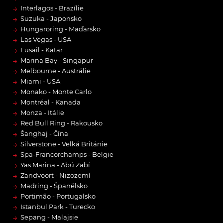
→
Interlagos - Brazílie
→
Suzuka - Japonsko
→
Hungaroring - Maďarsko
→
Las Vegas - USA
→
Lusail - Katar
→
Marina Bay - Singapur
→
Melbourne - Austrálie
→
Miami - USA
→
Monako - Monte Carlo
→
Montréal - Kanada
→
Monza - Itálie
→
Red Bull Ring - Rakousko
→
Šanghaj - Čína
→
Silverstone - Velká Británie
→
Spa-Francorchamps - Belgie
→
Yas Marina - Abú Zabí
→
Zandvoort - Nizozemí
→
Madring - Španělsko
→
Portimão - Portugalsko
→
Istanbul Park - Turecko
→
Sepang - Malajsie