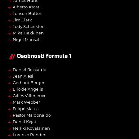
→
James Hunt
→
Alberto Ascari
→
Jenson Button
→
Jim Clark
→
Jody Scheckter
→
Mika Häkkinen
→
Nigel Mansell
Osobnosti formule 1
→
Daniel Ricciardo
→
Jean Alesi
→
Gerhard Berger
→
Elio de Angelis
→
Gilles Villeneuve
→
Mark Webber
→
Felipe Massa
→
Pastor Maldonaldo
→
Daniil Kvjat
→
Heikki Kovalainen
→
Lorenzo Bandini