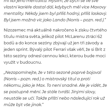
mi líbí jeho mentalita. Myslím, že bych se ve své
vlastní kariéře dostal dál, kdybych měl více Maxovy
mentality. Někdy jsem byl příliš hodný, příliš laskavý.
Byl jsem možná víc jako Lando (Norris – pozn. red.).“
Nizozemec má aktuálně nakročeno k zisku čtvrtého
titulu mistra světa, jelikož pilot McLarenu ztrácí 62
bodů a do konce sezóny zbývají už jen tři závody a
jeden sprint. Bývalý pilot Ferrari však věří, že si Brit z
této sezóny odnesl cennou lekci, kterou bude moci
využít v budoucnu.
„Nezapomínejte, že v této sezoně poprvé bojoval
(Norris – pozn. red.) o mistrovský titul a proti
někomu, jako je Max. To není snadné. Ale je vidět, že
se postupně mění. Je stále tvrdší. Jinými slovy,
neustále se učí. Takže příští nebo následující rok už
může být vše jinak.“