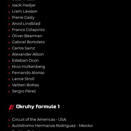
→
Isack Hadjar
→
Liam Lawson
→
Pierre Gasly
→
Arvid Lindblad
→
Franco Colapinto
→
Oliver Bearman
→
Gabriel Bortoleto
→
Carlos Sainz
→
Alexander Albon
→
Esteban Ocon
→
Nico Hülkenberg
→
Fernando Alonso
→
Lance Stroll
→
Valtteri Bottas
→
Sergio Pérez
Okruhy formule 1
→
Circuit of the Americas - USA
→
Autódromo Hermanos Rodríguez - Mexiko