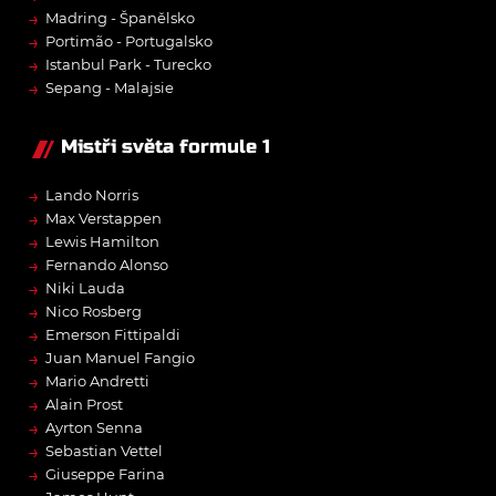
→
Madring - Španělsko
→
Portimão - Portugalsko
→
Istanbul Park - Turecko
→
Sepang - Malajsie
Mistři světa formule 1
→
Lando Norris
→
Max Verstappen
→
Lewis Hamilton
→
Fernando Alonso
→
Niki Lauda
→
Nico Rosberg
→
Emerson Fittipaldi
→
Juan Manuel Fangio
→
Mario Andretti
→
Alain Prost
→
Ayrton Senna
→
Sebastian Vettel
→
Giuseppe Farina