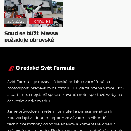
25.9.2025
Formule 1
Soud se blíží: Massa
požaduje obrovské
odškodnění
O redakci Svět Formule
Svět Formule je nezávislá česká redakce zaměřená na
motorsport, především na formuli 1. Byla založena v roce 1999
a patří mezi nejstarší specializované motorsportové weby na
československém trhu.
Jsme průvodcem světem formule 1 a přinášíme aktuální
zpravodajství, detailní reporty ze závodních víkendů,
technické rozbory, odborné analýzy a komentáře k dění v
královně motorsportu. Sledujeme nejen samotné závody, ale