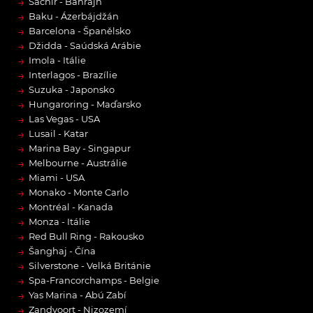
→
Sachír - Bahrajn
→
Baku - Ázerbájdžán
→
Barcelona - Španělsko
→
Džidda - Saúdská Arábie
→
Imola - Itálie
→
Interlagos - Brazílie
→
Suzuka - Japonsko
→
Hungaroring - Maďarsko
→
Las Vegas - USA
→
Lusail - Katar
→
Marina Bay - Singapur
→
Melbourne - Austrálie
→
Miami - USA
→
Monako - Monte Carlo
→
Montréal - Kanada
→
Monza - Itálie
→
Red Bull Ring - Rakousko
→
Šanghaj - Čína
→
Silverstone - Velká Británie
→
Spa-Francorchamps - Belgie
→
Yas Marina - Abú Zabí
→
Zandvoort - Nizozemí