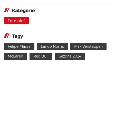
Kategorie
Formule 1
Tagy
Felipe Massa
Lando Norris
Max Verstappen
McLaren
Red Bull
Sezóna 2024