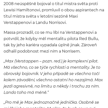
2008 neúspěšně bojoval o titul mistra světa proti
Lewisi Hamiltonovi, promluvil o obou aspirantech na
titul mistra světa v letošní sezóně Maxi
Verstappenovi a Landu Norrisovi.
Massa prozradil, co se mu líbí na Verstappenovi a
potvrdil, že kdyby měl mentalitu pilota Red Bullu,
tak by jeho kariéra vypadala úplně jinak. Zároveň
odhalil podobnost mezi ním a Norrisem.
„Max (Verstappen – pozn. red.) je komplexní pilot.
Má všechno, co se týče rychlosti a mentality. Je to
obrovský bojovník. V jeho případě se všechno točí
kolem závodění, všechno ostatní ho nezajímá. Max
jezdí agresivně, na limitu a někdy i trochu za ním.
Lando toho má méně.“
„Pro mě je Max jednoznačně jednička. Osobně se