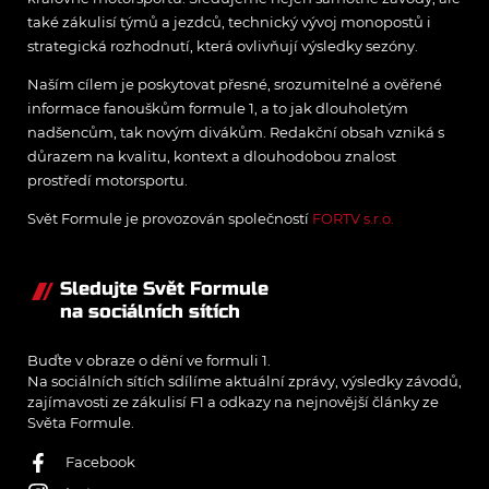
také zákulisí týmů a jezdců, technický vývoj monopostů i
strategická rozhodnutí, která ovlivňují výsledky sezóny.
Naším cílem je poskytovat přesné, srozumitelné a ověřené
informace fanouškům formule 1, a to jak dlouholetým
nadšencům, tak novým divákům. Redakční obsah vzniká s
důrazem na kvalitu, kontext a dlouhodobou znalost
prostředí motorsportu.
Svět Formule je provozován společností
FORTV s.r.o.
Sledujte Svět Formule
na sociálních sítích
Buďte v obraze o dění ve formuli 1.
Na sociálních sítích sdílíme aktuální zprávy, výsledky závodů,
zajímavosti ze zákulisí F1 a odkazy na nejnovější články ze
Světa Formule.
Facebook