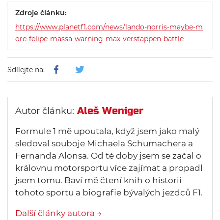
Zdroje článku:
https://www.planetf1.com/news/lando-norris-maybe-m
ore-felipe-massa-warning-max-verstappen-battle
Sdílejte na:
Aleš Weniger
Autor článku:
Formule 1 mě upoutala, když jsem jako malý
sledoval souboje Michaela Schumachera a
Fernanda Alonsa. Od té doby jsem se začal o
královnu motorsportu více zajímat a propadl
jsem tomu. Baví mě čtení knih o historii
tohoto sportu a biografie bývalých jezdců F1.
Další články autora →