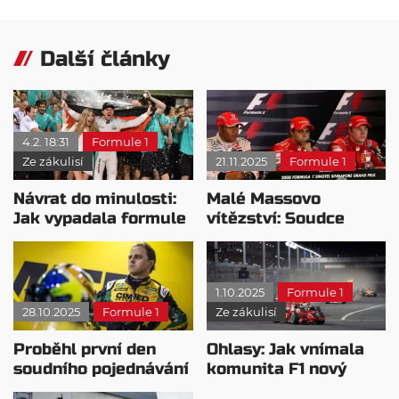
Další články
4.2. 18:31
Formule 1
Ze zákulisí
21.11.2025
Formule 1
Návrat do minulosti:
Malé Massovo
Jak vypadala formule
vítězství: Soudce
1 v roce 2016?
zamítl snahy o
zastavení procesu
1.10.2025
Formule 1
28.10.2025
Formule 1
Ze zákulisí
Proběhl první den
Ohlasy: Jak vnímala
soudního pojednávání
komunita F1 nový
v kauze Crashgate
okruh v Singapuru?